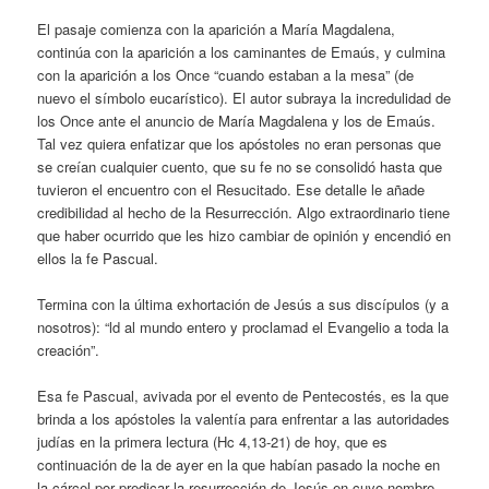
El pasaje comienza con la aparición a María Magdalena,
continúa con la aparición a los caminantes de Emaús, y culmina
con la aparición a los Once “cuando estaban a la mesa” (de
nuevo el símbolo eucarístico). El autor subraya la incredulidad de
los Once ante el anuncio de María Magdalena y los de Emaús.
Tal vez quiera enfatizar que los apóstoles no eran personas que
se creían cualquier cuento, que su fe no se consolidó hasta que
tuvieron el encuentro con el Resucitado. Ese detalle le añade
credibilidad al hecho de la Resurrección. Algo extraordinario tiene
que haber ocurrido que les hizo cambiar de opinión y encendió en
ellos la fe Pascual.
Termina con la última exhortación de Jesús a sus discípulos (y a
nosotros): “ld al mundo entero y proclamad el Evangelio a toda la
creación”.
Esa fe Pascual, avivada por el evento de Pentecostés, es la que
brinda a los apóstoles la valentía para enfrentar a las autoridades
judías en la primera lectura (Hc 4,13-21) de hoy, que es
continuación de la de ayer en la que habían pasado la noche en
la cárcel por predicar la resurrección de Jesús en cuyo nombre