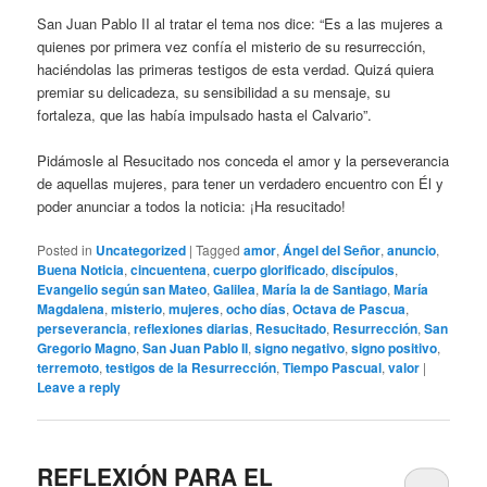
San Juan Pablo II al tratar el tema nos dice: “Es a las mujeres a
quienes por primera vez confía el misterio de su resurrección,
haciéndolas las primeras testigos de esta verdad. Quizá quiera
premiar su delicadeza, su sensibilidad a su mensaje, su
fortaleza, que las había impulsado hasta el Calvario”.
Pidámosle al Resucitado nos conceda el amor y la perseverancia
de aquellas mujeres, para tener un verdadero encuentro con Él y
poder anunciar a todos la noticia: ¡Ha resucitado!
Posted in
Uncategorized
|
Tagged
amor
,
Ángel del Señor
,
anuncio
,
Buena Noticia
,
cincuentena
,
cuerpo glorificado
,
discípulos
,
Evangelio según san Mateo
,
Galilea
,
María la de Santiago
,
María
Magdalena
,
misterio
,
mujeres
,
ocho días
,
Octava de Pascua
,
perseverancia
,
reflexiones diarias
,
Resucitado
,
Resurrección
,
San
Gregorio Magno
,
San Juan Pablo II
,
signo negativo
,
signo positivo
,
terremoto
,
testigos de la Resurrección
,
Tiempo Pascual
,
valor
|
Leave a reply
REFLEXIÓN PARA EL