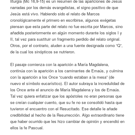
liturgia (Mc 16,9-15) es un resumen de las apariciones de Jesús
narradas por los demás evangelistas, el signo positivo de que
Jesús está vivo. Habiendo sido el relato de Marcos
cronológicamente el primero en escribirse, algunos exégetas
piensan que esta parte del relato no fue escrita por Marcos, sino
añadida posteriormente en algún momento durante los siglos I y
II, tal vez para sustituir un fragmento perdido del relato original.
Otros, por el contrario, aluden a una fuente designada como “Q”,
de la cual los sinópticos se nutrieron.
El pasaje comienza con la aparición a María Magdalena,
continúa con la aparición a los caminantes de Emaús, y culmina
con la aparición a los Once “cuando estaban a la mesa” (de
nuevo el símbolo eucarístico). El autor subraya la incredulidad de
los Once ante el anuncio de María Magdalena y los de Emaús.
Tal vez quiera enfatizar que los apóstoles no eran personas que
se creían cualquier cuento, que su fe no se consolidó hasta que
tuvieron el encuentro con el Resucitado. Ese detalle le añade
credibilidad al hecho de la Resurrección. Algo extraordinario tiene
que haber ocurrido que les hizo cambiar de opinión y encendió en
ellos la fe Pascual.