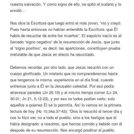
nuestra salvación. Y como signo de ello, se quitó el sudario y lo
enrolló…
Nos dice la Escritura que luego entró el más joven, “vio y creyó.
Pues hasta entonces no habían entendido la Escritura: que Él
había de resucitar de entre los muertos”. El sepulcro vacío es el
llamado “signo negativo” de la resurrección de Jesús, que junto
al “signo positivo”, es decir, las apariciones, constituyen prueba
irrefutable de que Jesús en efecto ha resucitado.
Debemos recordar, por otro lado, que Jesús resucitó con un
cuerpo glorificado. Un misterio que no comprenderemos hasta
que tengamos la misma experiencia en el día final, cuando
entremos junto a Él en la Jerusalén celestial. Por eso podía
atravesar paredes (Jn 20,19) y al mismo tiempo comer (Lc 24,
30-31; Jn 21, 5.12-23), y por eso no todos podían verlo; solo
aquellos a quienes Él se lo permitía. Así lo vemos en la primera
lectura de hoy (Hc 10,34a.37-43): “Dios lo resucitó al tercer día y
nos lo hizo ver, no a todo el pueblo, sino a los testigos que él
había designado: a nosotros, que hemos comido y bebido con él
después de su resurrección. Nos encargó predicar al pueblo,