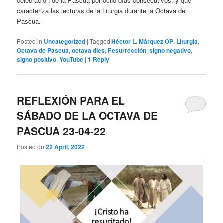
celebración de la Pascua por ocho días consecutivos, y qué
caracteriza las lecturas de la Liturgia durante la Octava de
Pascua.
Posted in
Uncategorized
|
Tagged
Héctor L. Márquez OP
,
Liturgia
,
Octava de Pascua
,
octava dies
,
Resurrección
,
signo negativo
,
signo positivo
,
YouTube
|
1
Reply
REFLEXIÓN PARA EL
SÁBADO DE LA OCTAVA DE
PASCUA 23-04-22
Posted on
22 April, 2022