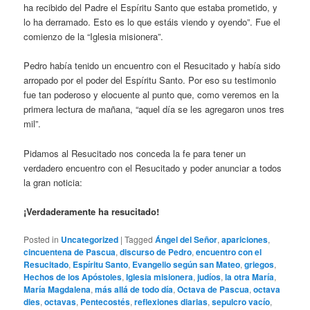
ha recibido del Padre el Espíritu Santo que estaba prometido, y
lo ha derramado. Esto es lo que estáis viendo y oyendo”. Fue el
comienzo de la “Iglesia misionera”.
Pedro había tenido un encuentro con el Resucitado y había sido
arropado por el poder del Espíritu Santo. Por eso su testimonio
fue tan poderoso y elocuente al punto que, como veremos en la
primera lectura de mañana, “aquel día se les agregaron unos tres
mil”.
Pidamos al Resucitado nos conceda la fe para tener un
verdadero encuentro con el Resucitado y poder anunciar a todos
la gran noticia:
¡Verdaderamente ha resucitado!
Posted in
Uncategorized
|
Tagged
Ángel del Señor
,
apariciones
,
cincuentena de Pascua
,
discurso de Pedro
,
encuentro con el
Resucitado
,
Espíritu Santo
,
Evangelio según san Mateo
,
griegos
,
Hechos de los Apóstoles
,
Iglesia misionera
,
judíos
,
la otra María
,
María Magdalena
,
más allá de todo día
,
Octava de Pascua
,
octava
dies
,
octavas
,
Pentecostés
,
reflexiones diarias
,
sepulcro vacío
,