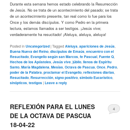
Durante esta semana hemos estado celebrando la Resurrección
de Jesús. No se trata de un acontecimiento del pasado; se trata
de un acontecimiento presente, tan real como lo fue para los
Once y los demás discípulos. Y como Pedro en la primera
lectura, estamos llamados a ser testigos. ¡Jesús vive;
verdaderamente ha resucitado! ¡Aleluya, aleluya, aleluya!
Posted in
Uncategorized
|
Tagged
Aleluya
,
apariciones de Jesús
,
Buena Nueva del Reino
,
discípulos de Emaús
,
encuentro con el
Resucitado
,
Evangelio según san Marcos
,
fe Pascual
,
Fuente Q
,
Hechos de los Apóstoles
,
Jesús vive
,
júbilo
,
llenos de Espíritu
Santo
,
María Magdalena
,
Mesías
,
Octava de Pascua
,
Once
,
Pedro
,
poder de la Palabra
,
proclamar el Evangelio
,
reflexiones diarias
,
Resucitado
,
Resurrección
,
signo positivo
,
símbolo Eucarístico
,
sinópticos
,
testigos
|
Leave a reply
REFLEXIÓN PARA EL LUNES
4
DE LA OCTAVA DE PASCUA
18-04-22