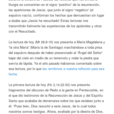
liturgia se concentran en el signo “positivo” de la resurrección,
las apariciones de Jesús, que junto al signo “negativo” (el
sepulcro vacío), conforman los hechos que demuestran sin lugar
a dudas que ¡Jesús ha resucitado! Estas lecturas nos
transmitirán fielmente las experiencias de los apóstoles y otros
con el Resucitado.
La lectura de hoy (Mt 28,8-15) nos presenta a María Magdalena y
“la otra María” (María la de Santiago) marchándose a toda prisa
del sepulcro después de haber presenciado al “Ángel del Señor”
bajar del cielo en medio de un terremoto y rodar la piedra que
servía de lápida. Ya el año pasado habíamos comentado sobre
esa lectura, por lo que
les remitimos a nuestra reflexión para esa
fecha.
La primera lectura de hoy (Hc 2,14.22-33) nos presenta
fragmentos del
discurso de Pedro a la gente
en Pentecostés, en
el que dio testimonio de la Resurrección de Jesús y del Espíritu
Santo que acababa de derramarse sobre los que estaban junto a
él: “Pues bien, Dios resucitó a este Jesús, de lo cual todos
nosotros somos testigos. Ahora, exaltado por la diestra de Dios,