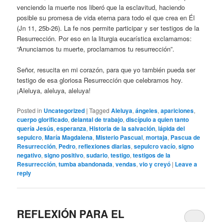
venciendo la muerte nos liberó que la esclavitud, haciendo
posible su promesa de vida eterna para todo el que crea en Él
(Jn 11, 25b-26). La fe nos permite participar y ser testigos de la
Resurrección. Por eso en la liturgia eucarística exclamamos:
“Anunciamos tu muerte, proclamamos tu resurrección”.
Señor, resucita en mi corazón, para que yo también pueda ser
testigo de esa gloriosa Resurrección que celebramos hoy.
¡Aleluya, aleluya, aleluya!
Posted in
Uncategorized
|
Tagged
Aleluya
,
ángeles
,
apariciones
,
cuerpo glorificado
,
delantal de trabajo
,
discípulo a quien tanto
quería Jesús
,
esperanza
,
Historia de la salvación
,
lápida del
sepulcro
,
María Magdalena
,
Misterio Pascual
,
mortaja
,
Pascua de
Resurrección
,
Pedro
,
reflexiones diarias
,
sepulcro vacío
,
signo
negativo
,
signo positivo
,
sudario
,
testigo
,
testigos de la
Resurrección
,
tumba abandonada
,
vendas
,
vio y creyó
|
Leave a
reply
REFLEXIÓN PARA EL