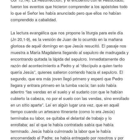
fueron los eventos que hicieron comprender a los apóstoles todo
lo que el Señor les había anunciado pero que ellos no habían
comprendido a cabalidad.
La lectura evangélica que nos propone la liturgia para este día
(Jn 20,1-9), es la versión de Juan de lo ocurrido en la mañana
gloriosa de aquél domingo en que Jesús resucitó. El pasaje nos
muestra a María Magdalena llegando al sepulcro de madrugada y
encontrando quitada la lápida del sepulcro. Inmediatamente dio
razón del acontecimiento a Pedro y al “discípulo a quien tanto
quería Jesús”, quienes salieron corriendo hacia el sepulcro. El
segundo, que era más joven llegó primero y esperó que Pedro
llegara y entrara primero en la tumba vacía; tan solo había
adentro “las vendas en el suelo y el sudario con que le habían
cubierto la cabeza, no por el suelo con las vendas, sino enrollado
en un sitio aparte”. Leí en algún lugar una vez, que en aquél
tiempo cuando un artesano itinerante (como lo era Jesús)
terminaba su labor, se quitaba el delantal de trabajo y lo
enrollaba; así el que le había contratado sabía que había
terminado. Jesús había culminado la labor que le había
encomendado el Padre; se había entregado por nosotros y por