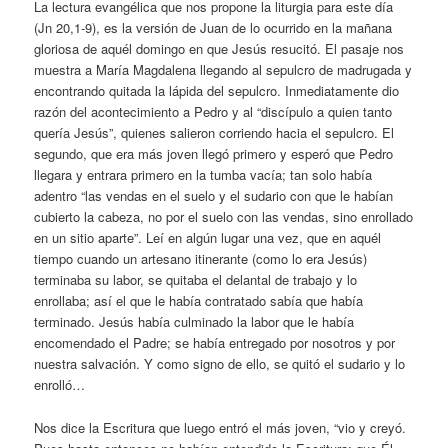
La lectura evangélica que nos propone la liturgia para este día
(Jn 20,1-9), es la versión de Juan de lo ocurrido en la mañana
gloriosa de aquél domingo en que Jesús resucitó. El pasaje nos
muestra a María Magdalena llegando al sepulcro de madrugada y
encontrando quitada la lápida del sepulcro. Inmediatamente dio
razón del acontecimiento a Pedro y al “discípulo a quien tanto
quería Jesús”, quienes salieron corriendo hacia el sepulcro. El
segundo, que era más joven llegó primero y esperó que Pedro
llegara y entrara primero en la tumba vacía; tan solo había
adentro “las vendas en el suelo y el sudario con que le habían
cubierto la cabeza, no por el suelo con las vendas, sino enrollado
en un sitio aparte”. Leí en algún lugar una vez, que en aquél
tiempo cuando un artesano itinerante (como lo era Jesús)
terminaba su labor, se quitaba el delantal de trabajo y lo
enrollaba; así el que le había contratado sabía que había
terminado. Jesús había culminado la labor que le había
encomendado el Padre; se había entregado por nosotros y por
nuestra salvación. Y como signo de ello, se quitó el sudario y lo
enrolló…
Nos dice la Escritura que luego entró el más joven, “vio y creyó.