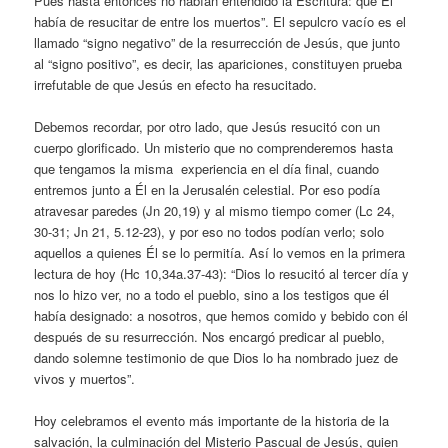
Pues hasta entonces no habían entendido la Escritura: que Él
había de resucitar de entre los muertos”. El sepulcro vacío es el
llamado “signo negativo” de la resurrección de Jesús, que junto
al “signo positivo”, es decir, las apariciones, constituyen prueba
irrefutable de que Jesús en efecto ha resucitado.
Debemos recordar, por otro lado, que Jesús resucitó con un
cuerpo glorificado. Un misterio que no comprenderemos hasta
que tengamos la misma experiencia en el día final, cuando
entremos junto a Él en la Jerusalén celestial. Por eso podía
atravesar paredes (Jn 20,19) y al mismo tiempo comer (Lc 24,
30-31; Jn 21, 5.12-23), y por eso no todos podían verlo; solo
aquellos a quienes Él se lo permitía. Así lo vemos en la primera
lectura de hoy (Hc 10,34a.37-43): “Dios lo resucitó al tercer día y
nos lo hizo ver, no a todo el pueblo, sino a los testigos que él
había designado: a nosotros, que hemos comido y bebido con él
después de su resurrección. Nos encargó predicar al pueblo,
dando solemne testimonio de que Dios lo ha nombrado juez de
vivos y muertos”.
Hoy celebramos el evento más importante de la historia de la
salvación, la culminación del Misterio Pascual de Jesús, quien