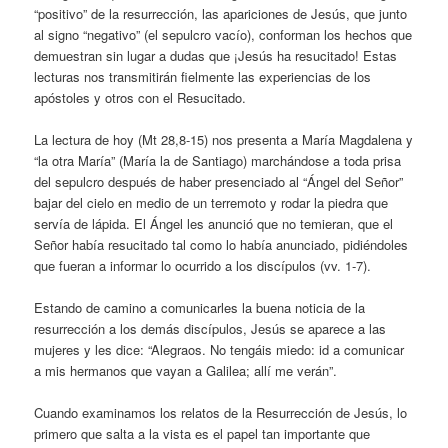
“positivo” de la resurrección, las apariciones de Jesús, que junto
al signo “negativo” (el sepulcro vacío), conforman los hechos que
demuestran sin lugar a dudas que ¡Jesús ha resucitado! Estas
lecturas nos transmitirán fielmente las experiencias de los
apóstoles y otros con el Resucitado.
La lectura de hoy (Mt 28,8-15) nos presenta a María Magdalena y
“la otra María” (María la de Santiago) marchándose a toda prisa
del sepulcro después de haber presenciado al “Ángel del Señor”
bajar del cielo en medio de un terremoto y rodar la piedra que
servía de lápida. El Ángel les anunció que no temieran, que el
Señor había resucitado tal como lo había anunciado, pidiéndoles
que fueran a informar lo ocurrido a los discípulos (vv. 1-7).
Estando de camino a comunicarles la buena noticia de la
resurrección a los demás discípulos, Jesús se aparece a las
mujeres y les dice: “Alegraos. No tengáis miedo: id a comunicar
a mis hermanos que vayan a Galilea; allí me verán”.
Cuando examinamos los relatos de la Resurrección de Jesús, lo
primero que salta a la vista es el papel tan importante que