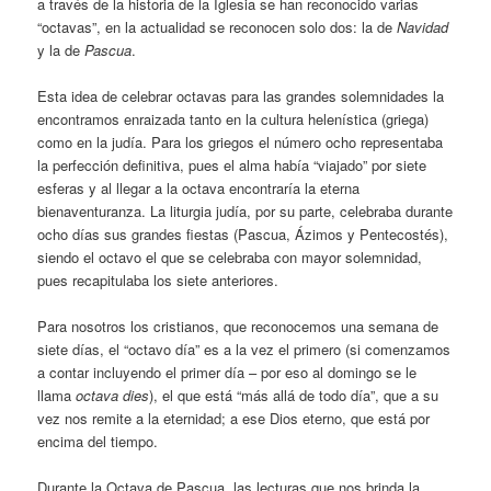
a través de la historia de la Iglesia se han reconocido varias
“octavas”, en la actualidad se reconocen solo dos: la de
Navidad
y la de
Pascua
.
Esta idea de celebrar octavas para las grandes solemnidades la
encontramos enraizada tanto en la cultura helenística (griega)
como en la judía. Para los griegos el número ocho representaba
la perfección definitiva, pues el alma había “viajado” por siete
esferas y al llegar a la octava encontraría la eterna
bienaventuranza. La liturgia judía, por su parte, celebraba durante
ocho días sus grandes fiestas (Pascua, Ázimos y Pentecostés),
siendo el octavo el que se celebraba con mayor solemnidad,
pues recapitulaba los siete anteriores.
Para nosotros los cristianos, que reconocemos una semana de
siete días, el “octavo día” es a la vez el primero (si comenzamos
a contar incluyendo el primer día – por eso al domingo se le
llama
octava dies
), el que está “más allá de todo día”, que a su
vez nos remite a la eternidad; a ese Dios eterno, que está por
encima del tiempo.
Durante la Octava de Pascua, las lecturas que nos brinda la