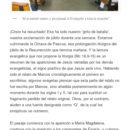
“ld al mundo entero y proclamad el Evangelio a toda la creación”.
¡Cristo ha resucitado! Ese ha sido nuestro “grito de batalla”,
nuestra exclamación de júbilo durante una semana. Estamos
culminando la Octava de Pascua, esa prolongación litúrgica del
júbilo de la Resurrección que termina mañana. Y la lectura
evangélica que nos propone la liturgia (Mc 16,9-15) es un
resumen de las apariciones de Jesús narradas por los demás
evangelistas, el signo positivo de que Jesús está vivo. Habiendo
sido el relato de Marcos cronológicamente el primero en
escribirse, algunos exégetas piensan que esta parte del relato no
fue escrita por Marcos, sino añadida posteriormente en algún
momento durante los siglos I y II, tal vez para sustituir un
fragmento perdido del relato original. Otros, por el contrario,
aluden a una fuente designada como “Q”, de la cual los
sinópticos se nutrieron.
El pasaje comienza con la aparición a María Magdalena,
continúa con la aparición a los caminantes de Emaús, y culmina