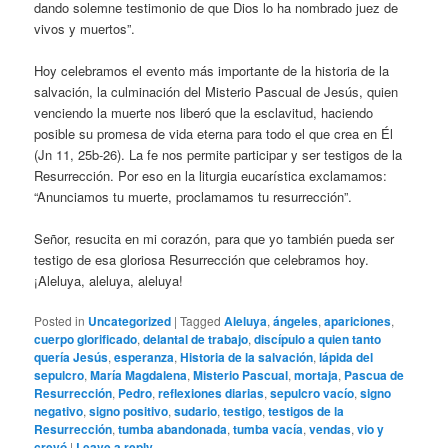
dando solemne testimonio de que Dios lo ha nombrado juez de
vivos y muertos”.
Hoy celebramos el evento más importante de la historia de la
salvación, la culminación del Misterio Pascual de Jesús, quien
venciendo la muerte nos liberó que la esclavitud, haciendo
posible su promesa de vida eterna para todo el que crea en Él
(Jn 11, 25b-26). La fe nos permite participar y ser testigos de la
Resurrección. Por eso en la liturgia eucarística exclamamos:
“Anunciamos tu muerte, proclamamos tu resurrección”.
Señor, resucita en mi corazón, para que yo también pueda ser
testigo de esa gloriosa Resurrección que celebramos hoy.
¡Aleluya, aleluya, aleluya!
Posted in
Uncategorized
|
Tagged
Aleluya
,
ángeles
,
apariciones
,
cuerpo glorificado
,
delantal de trabajo
,
discípulo a quien tanto
quería Jesús
,
esperanza
,
Historia de la salvación
,
lápida del
sepulcro
,
María Magdalena
,
Misterio Pascual
,
mortaja
,
Pascua de
Resurrección
,
Pedro
,
reflexiones diarias
,
sepulcro vacío
,
signo
negativo
,
signo positivo
,
sudario
,
testigo
,
testigos de la
Resurrección
,
tumba abandonada
,
tumba vacía
,
vendas
,
vio y
creyó
|
Leave a reply