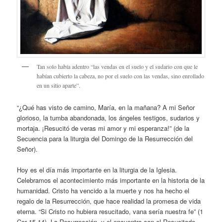
Tan solo había adentro “las vendas en el suelo y el sudario con que le
habían cubierto la cabeza, no por el suelo con las vendas, sino enrollado
en un sitio aparte”.
“¿Qué has visto de camino, María, en la mañana? A mi Señor
glorioso, la tumba abandonada, los ángeles testigos, sudarios y
mortaja. ¡Resucitó de veras mi amor y mi esperanza!” (de la
Secuencia para la liturgia del Domingo de la Resurrección del
Señor).
Hoy es el día más importante en la liturgia de la Iglesia.
Celebramos el acontecimiento más importante en la historia de la
humanidad. Cristo ha vencido a la muerte y nos ha hecho el
regalo de la Resurrección, que hace realidad la promesa de vida
eterna. “Si Cristo no hubiera resucitado, vana sería nuestra fe” (1
Cor 15,14). La Resurrección, y el encuentro con el Resucitado,