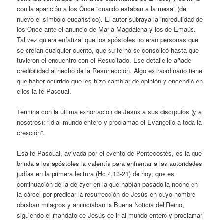
con la aparición a los Once “cuando estaban a la mesa” (de
nuevo el símbolo eucarístico). El autor subraya la incredulidad de
los Once ante el anuncio de María Magdalena y los de Emaús.
Tal vez quiera enfatizar que los apóstoles no eran personas que
se creían cualquier cuento, que su fe no se consolidó hasta que
tuvieron el encuentro con el Resucitado. Ese detalle le añade
credibilidad al hecho de la Resurrección. Algo extraordinario tiene
que haber ocurrido que les hizo cambiar de opinión y encendió en
ellos la fe Pascual.
Termina con la última exhortación de Jesús a sus discípulos (y a
nosotros): “ld al mundo entero y proclamad el Evangelio a toda la
creación”.
Esa fe Pascual, avivada por el evento de Pentecostés, es la que
brinda a los apóstoles la valentía para enfrentar a las autoridades
judías en la primera lectura (Hc 4,13-21) de hoy, que es
continuación de la de ayer en la que habían pasado la noche en
la cárcel por predicar la resurrección de Jesús en cuyo nombre
obraban milagros y anunciaban la Buena Noticia del Reino,
siguiendo el mandato de Jesús de ir al mundo entero y proclamar