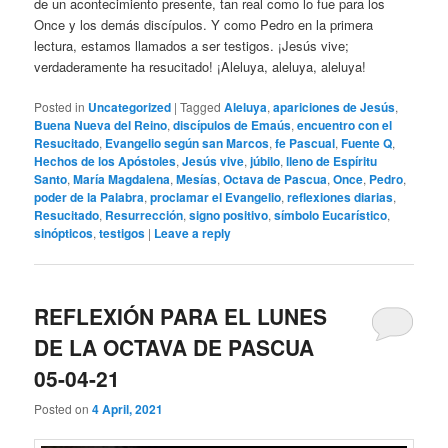
de un acontecimiento presente, tan real como lo fue para los
Once y los demás discípulos. Y como Pedro en la primera
lectura, estamos llamados a ser testigos. ¡Jesús vive;
verdaderamente ha resucitado! ¡Aleluya, aleluya, aleluya!
Posted in
Uncategorized
|
Tagged
Aleluya
,
apariciones de Jesús
,
Buena Nueva del Reino
,
discípulos de Emaús
,
encuentro con el
Resucitado
,
Evangelio según san Marcos
,
fe Pascual
,
Fuente Q
,
Hechos de los Apóstoles
,
Jesús vive
,
júbilo
,
lleno de Espíritu
Santo
,
María Magdalena
,
Mesías
,
Octava de Pascua
,
Once
,
Pedro
,
poder de la Palabra
,
proclamar el Evangelio
,
reflexiones diarias
,
Resucitado
,
Resurrección
,
signo positivo
,
símbolo Eucarístico
,
sinópticos
,
testigos
|
Leave a reply
REFLEXIÓN PARA EL LUNES
DE LA OCTAVA DE PASCUA
05-04-21
Posted on
4 April, 2021