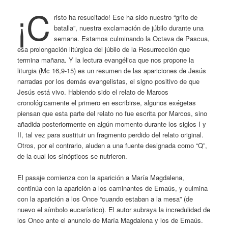
¡C
risto ha resucitado! Ese ha sido nuestro “grito de
batalla”, nuestra exclamación de júbilo durante una
semana. Estamos culminando la Octava de Pascua,
esa prolongación litúrgica del júbilo de la Resurrección que
termina mañana. Y la lectura evangélica que nos propone la
liturgia (Mc 16,9-15) es un resumen de las apariciones de Jesús
narradas por los demás evangelistas, el signo positivo de que
Jesús está vivo. Habiendo sido el relato de Marcos
cronológicamente el primero en escribirse, algunos exégetas
piensan que esta parte del relato no fue escrita por Marcos, sino
añadida posteriormente en algún momento durante los siglos I y
II, tal vez para sustituir un fragmento perdido del relato original.
Otros, por el contrario, aluden a una fuente designada como “Q”,
de la cual los sinópticos se nutrieron.
El pasaje comienza con la aparición a María Magdalena,
continúa con la aparición a los caminantes de Emaús, y culmina
con la aparición a los Once “cuando estaban a la mesa” (de
nuevo el símbolo eucarístico). El autor subraya la incredulidad de
los Once ante el anuncio de María Magdalena y los de Emaús.