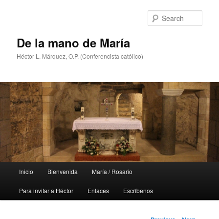
Skip
to
Sear
primary
content
De la mano de María
Héctor L. Márquez, O.P. (Conferencista católico)
Main
Inicio
Bienvenida
María / Rosario
menu
Para invitar a Héctor
Enlaces
Escríbenos
Post