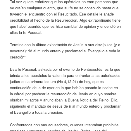
Tal vez quiera enfatizar que los apóstoles no eran personas que
se creían cualquier cuento, que su fe no se consolidó hasta que
tuvieron el encuentro con el Resucitado. Ese detalle le añade
credibilidad al hecho de la Resurrección. Algo extraordinario tiene
que haber ocurrido que les hizo cambiar de opinión y encendió en
ellos la fe Pascual.
Termina con la última exhortación de Jesús a sus discípulos (y a
nosotros): “ld al mundo entero y proclamad el Evangelio a toda la
creación”.
Esa fe Pascual, avivada por el evento de Pentecostés, es la que
brinda a los apóstoles la valentía para enfrentar a las autoridades
judías en la primera lectura (Hc 4,13-21) de hoy, que es
continuación de la de ayer en la que habían pasado la noche en
la cárcel por predicar la resurrección de Jesús en cuyo nombre
obraban milagros y anunciaban la Buena Noticia del Reino. Ello,
siguiendo el mandato de Jesús de ir al mundo entero y proclamar
el Evangelio a toda la creación.
Confrontados con sus acusadores, quienes intentaban prohibirle
“predicar y enseñar el nombre de Jesús”, Pedro, lleno del