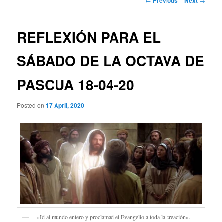
←
Previous
Next
→
navigation
REFLEXIÓN PARA EL
SÁBADO DE LA OCTAVA DE
PASCUA 18-04-20
Posted on
17 April, 2020
«Id al mundo entero y proclamad el Evangelio a toda la creación».