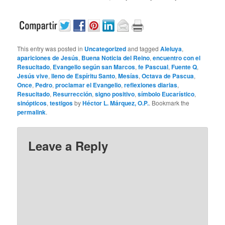
This entry was posted in
Uncategorized
and tagged
Aleluya
,
apariciones de Jesús
,
Buena Noticia del Reino
,
encuentro con el
Resucitado
,
Evangelio según san Marcos
,
fe Pascual
,
Fuente Q
,
Jesús vive
,
lleno de Espíritu Santo
,
Mesías
,
Octava de Pascua
,
Once
,
Pedro
,
proclamar el Evangelio
,
reflexiones diarias
,
Resucitado
,
Resurrección
,
signo positivo
,
símbolo Eucarístico
,
sinópticos
,
testigos
by
Héctor L. Márquez, O.P.
. Bookmark the
permalink
.
Leave a Reply