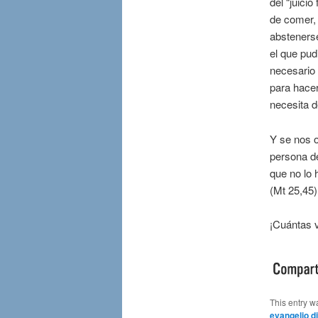
del “juici
de comer,
abstenerse
el que pud
necesario 
para hacer
necesita 
Y se nos o
persona d
que no lo
(Mt 25,45)
¡Cuántas v
This entry w
evangelio di