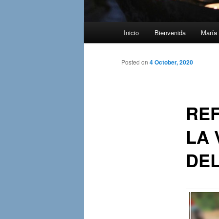
Main
Inicio
Bienvenida
María 
menu
Posted on
4 October, 2020
REF
LA 
DEL