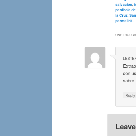
salvación
,
i
parábola de
la Cruz
,
San
permalink
.
ONE THOUGHT
LESTE
Extrao
con us
saber
Repl
Leave