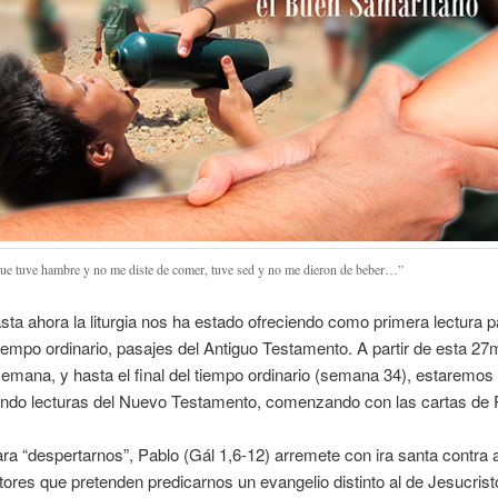
ue tuve hambre y no me diste de comer, tuve sed y no me dieron de beber…”
sta ahora la liturgia nos ha estado ofreciendo como primera lectura p
iempo ordinario, pasajes del Antiguo Testamento. A partir de esta 2
emana, y hasta el final del tiempo ordinario (semana 34), estaremos
ndo lecturas del Nuevo Testamento, comenzando con las cartas de 
a “despertarnos”, Pablo (Gál 1,6-12) arremete con ira santa contra 
tores que pretenden predicarnos un evangelio distinto al de Jesucrist