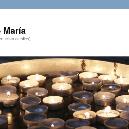
 María
encista católico)