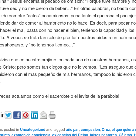
o final” Jesús encarna el pecado de omisión: “Porque tuve hambre y n
 tuve sed y no me dieron de beber…” En otras palabras, no basta co
 de cometer “actos” pecaminosos; peca tanto el que roba el pan aj
iendo dar de comer al hambriento no lo hace. Es decir, para pecar no
hacer el mal, basta con no hacer el bien, teniendo la capacidad y lo
lo. A veces se trata tan solo de prestar nuestros oídos a un herman
desahogarse, y “no tenemos tiempo…”
lvida que en nuestro prójimo, en cada uno de nuestros hermanos, es
e Cristo; pero somos tan ciegos que no lo vemos. “Les aseguro que 
 hicieron con el más pequeño de mis hermanos, tampoco lo hicieron 
.
eces actuamos como el sacerdote o el levita de la parábola!
as posted in
Uncategorized
and tagged
año par
,
compasión
,
Cruz
,
el que quiera
stinto
,
examen de conciencia
,
exigencias del Reino
,
falsos pastores
,
Gálatas
,
H