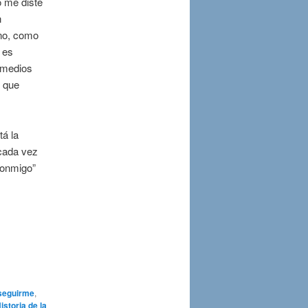
o me diste
n
eno, como
 es
s medios
o que
tá la
cada vez
conmigo”
 seguirme
,
istoria de la