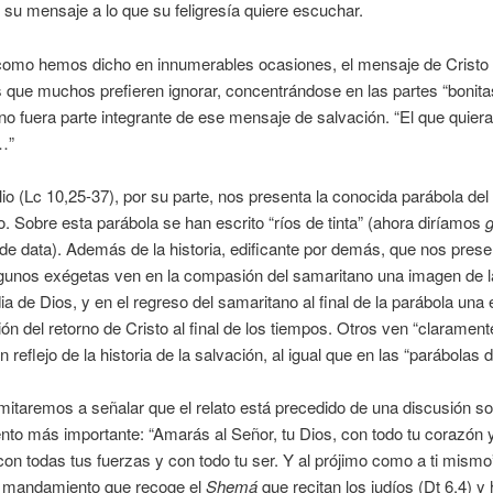
su mensaje a lo que su feligresía quiere escuchar.
como hemos dicho en innumerables ocasiones, el mensaje de Cristo 
 que muchos prefieren ignorar, concentrándose en las partes “bonit
 no fuera parte integrante de ese mensaje de salvación. “El que quiera
…”
io (Lc 10,25-37), por su parte, nos presenta la conocida parábola del
. Sobre esta parábola se han escrito “ríos de tinta” (ahora diríamos
g
de data). Además de la historia, edificante por demás, que nos prese
gunos exégetas ven en la compasión del samaritano una imagen de l
ia de Dios, y en el regreso del samaritano al final de la parábola una
ión del retorno de Cristo al final de los tiempos. Otros ven “clarament
 reflejo de la historia de la salvación, al igual que en las “parábolas 
mitaremos a señalar que el relato está precedido de una discusión so
o más importante: “Amarás al Señor, tu Dios, con todo tu corazón 
con todas tus fuerzas y con todo tu ser. Y al prójimo como a ti mism
; mandamiento que recoge el
Shemá
que recitan los judíos (Dt 6,4) y