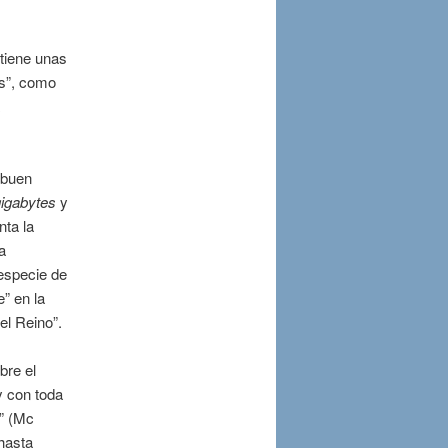
tiene unas
as”, como
 buen
igabytes
y
nta la
a
 especie de
e” en la
del Reino”.
bre el
y con toda
o” (Mc
 hasta