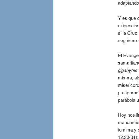
adaptando 
Y es que 
exigencias
si la Cruz
seguirme
El Evangel
samaritano
gigabytes
misma, al
misericord
prefigurac
parábola un
Hoy nos li
mandamient
tu alma y 
12,30-31)