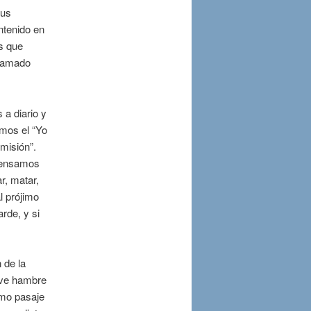
sus
ntenido en
s que
a amado
a diario y
mos el “Yo
misión”.
pensamos
r, matar,
l prójimo
rde, y si
 de la
uve hambre
smo pasaje