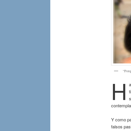
“Porq
H
a
t
s
contempla
Y como par
falsos pas