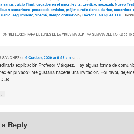
ra santa
,
Juicio Final
,
juzgados en el amor
,
levita
,
Levítico
,
mezuzah
,
Nuevo Tes
l buen samaritano
,
pecado de omisión
,
prójimo
,
reflexiones diarias
,
sacerdote
,
 Pablo
,
seguimiento
,
Shemá
,
tiempo ordinario
by
Héctor L. Márquez, O.P.
. Bookm
 ON “
REFLEXIÓN PARA EL LUNES DE LA VIGÉSIMA SÉPTIMA SEMANA DEL T.O. (2) 05-10-
R SANCHEZ
on
6 October, 2020 at 9:53 am
said:
rdinaria explicación Profesor Márquez. Hay alguna forma de comun
ted en privado? Me gustaría hacerle una invitación. Por favor, déjem
. DLB
↓
y
 a Reply