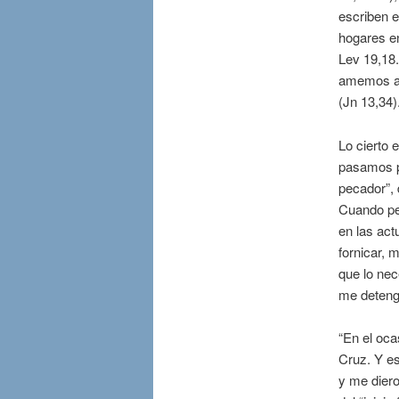
escriben 
hogares e
Lev 19,18.
amemos a 
(Jn 13,34)
Lo cierto 
pasamos po
pecador”,
Cuando pe
en las act
fornicar, 
que lo ne
me deteng
“En el oca
Cruz. Y es
y me dier