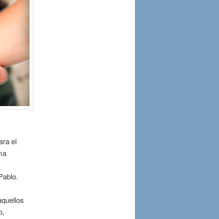
ara el
7ma
Pablo.
aquellos
o,