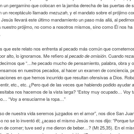
en un pergamino que colocan en la jamba derecha de las puertas de 
n un receptáculo llamado
mezuzah
, y el mandato sobre el prójimo co
 Jesús llevará este último mandamiento un paso más allá, al pedirno
nuestro prójimo, no como a nosotros mismos, sino como Él nos h
.
es que este relato nos enfrenta al pecado más común que cometemos 
r alto, lo ignoramos. Me refiero al
pecado de omisión
. Cuando reza
 decimos que “…he pecado mucho de pensamiento, palabra, obra y o
nsamos en nuestros pecados, al hacer un examen de conciencia, 
uaciones en que hemos incurrido que resultan ofensivas a Dios. Roba
mentir, etc., etc. ¿Pero qué de las veces que habiendo podido ayudar a
cesitaba nos hacemos de la vista larga? “Estoy muy ocupado… Voy ta
o… “Voy a ensuciarme la ropa…”
so de nuestra vida seremos juzgados en el amor”, nos dice San Juan
o no se lo inventó él; ¿acaso el mismo Jesús no nos dijo: “Porque t
on de comer; tuve sed y me dieron de beber…? (Mt 25,35). En el mi