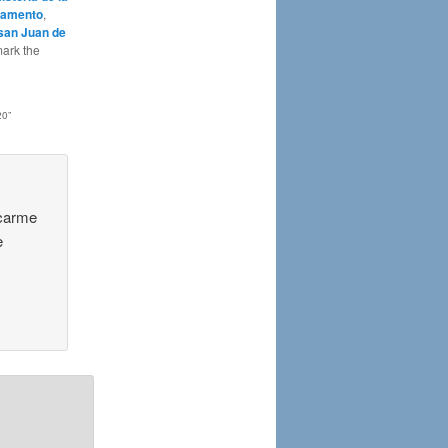
tamento
,
san Juan de
ark the
20
”
icarme
e