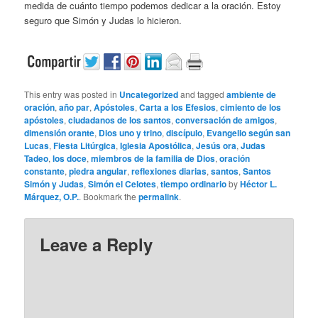
medida de cuánto tiempo podemos dedicar a la oración. Estoy
seguro que Simón y Judas lo hicieron.
This entry was posted in
Uncategorized
and tagged
ambiente de
oración
,
año par
,
Apóstoles
,
Carta a los Efesios
,
cimiento de los
apóstoles
,
ciudadanos de los santos
,
conversación de amigos
,
dimensión orante
,
Dios uno y trino
,
discípulo
,
Evangelio según san
Lucas
,
Fiesta Litúrgica
,
Iglesia Apostólica
,
Jesús ora
,
Judas
Tadeo
,
los doce
,
miembros de la familia de Dios
,
oración
constante
,
piedra angular
,
reflexiones diarias
,
santos
,
Santos
Simón y Judas
,
Simón el Celotes
,
tiempo ordinario
by
Héctor L.
Márquez, O.P.
. Bookmark the
permalink
.
Leave a Reply