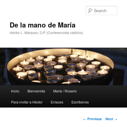
Skip
to
Sear
primary
content
De la mano de María
Héctor L. Márquez, O.P. (Conferencista católico)
Main
Inicio
Bienvenida
María / Rosario
menu
Para invitar a Héctor
Enlaces
Escríbenos
Post
←
Previous
Next
→
navigation