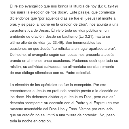
El relato evangélico que nos brinda la liturgia de hoy (Lc 6,12-19)
nos narra la elección de “los doce”. Este pasaje, que comienza
diciéndonos que “por aquellos días se fue él (Jesús) al monte a
orar, y se pasó la noche en la oración de Dios”, nos apunta a una
característica de Jesús: Él vivió toda su vida pública en un
ambiente de oración; desde su bautismo (Lc 3,21), hasta su
último aliento de vida (Lc 23,46). Son innumerables las
ocasiones en que Jesús “se retiraba a un lugar apartado a orar”.
De hecho, el evangelio según san Lucas nos presenta a Jesús
orando en al menos once ocasiones. Podemos decir que toda su
misión, su actividad salvadora, se alimentaba constantemente
de ese diálogo silencioso con su Padre celestial.
La elección de los apóstoles no fue la excepción. Por eso
encontramos a Jesús en profunda oración previo a la elección de
los doce. No debemos olvidar que Jesús es Dios, pero aun así
deseaba “compartir” su decisión con el Padre y el Espíritu en ese
misterio insondable del Dios Uno y Trino. Vemos por otro lado
que su oración no se limitó a una “visita de cortesía”. No, pasó
toda la noche en oración.