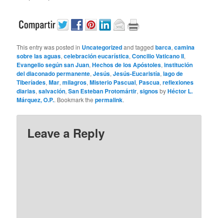
This entry was posted in
Uncategorized
and tagged
barca
,
camina
sobre las aguas
,
celebración eucarística
,
Concilio Vaticano II
,
Evangelio según san Juan
,
Hechos de los Apóstoles
,
institución
del diaconado permanente
,
Jesús
,
Jesús-Eucaristía
,
lago de
Tiberíades
,
Mar
,
milagros
,
Misterio Pascual
,
Pascua
,
reflexiones
diarias
,
salvación
,
San Esteban Protomártir
,
signos
by
Héctor L.
Márquez, O.P.
. Bookmark the
permalink
.
Leave a Reply