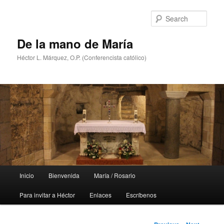
Skip
to
Sear
primary
content
De la mano de María
Héctor L. Márquez, O.P. (Conferencista católico)
Main
Inicio
Bienvenida
María / Rosario
menu
Para invitar a Héctor
Enlaces
Escríbenos
Post