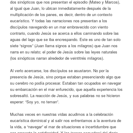
dos sinópticos que nos presentan el episodio (Mateo y Marcos),
al igual que Juan, lo ubican inmediatamente después de la
multiplicación de los panes, es decir, dentro de un contexto
eucarístico. Y todas las narraciones nos presentan a los
discípulos navegando en un mar embravecido con viento
contrario, cuando Jesús se acerca a ellos caminando sobre las
aguas del lago que se iba encrespando. Este es uno de tan solo
siete “signos” (Juan llama signos a los milagros) que Juan nos
narra en su relato; el poder de Jesús sobre las leyes naturales
(los sinópticos narran alrededor de veintitrés milagros).
Al verlo acercarse, los discípulos se asustaron. No por la
presencia de Jesús, sino porque estaban presenciando algo que
su cerebro no podía procesar. Estaban tan ocupados en navegar
su embarcación en el mar enfurecido, que aquella experiencia los
sobresaltó. La reacción de Jesús, y sus palabras no se hicieron
esperar: “Soy yo, no teman”.
Muchas veces en nuestras vidas acudimos a la celebración
eucarística dominical y al salir nos enfrentamos a la aventura de
la vida, a “navegar” el mar de situaciones e incertidumbre que
nos presenta la cotidianidad. Y las “cosas pequeñas” del diario