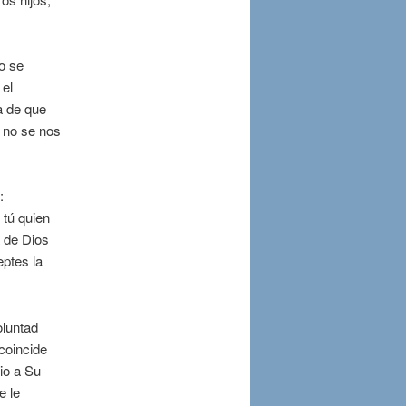
o se
 el
a de que
 no se nos
:
 tú quien
a de Dios
eptes la
oluntad
coincide
io a Su
e le