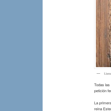
Llamad
Todas las 
petición f
La primera
reina Este