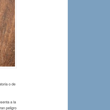
toria o de
esenta a la
an peligro