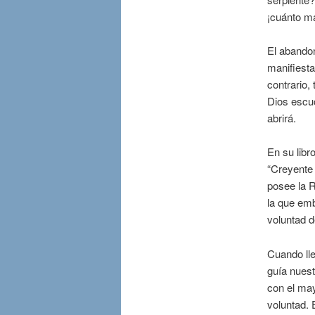
¡cuánto má
El abandon
manifiesta
contrario,
Dios escu
abrirá.
En su libr
“Creyente 
posee la R
la que emb
voluntad d
Cuando ll
guía nuest
con el may
voluntad. 