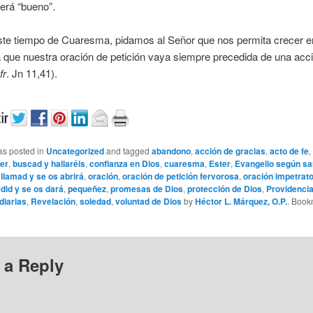
erá “bueno”.
ste tiempo de Cuaresma, pidamos al Señor que nos permita crecer en
 que nuestra oración de petición vaya siempre precedida de una acc
fr
. Jn 11,41).
as posted in
Uncategorized
and tagged
abandono
,
acción de gracias
,
acto de fe
,
er
,
buscad y hallaréis
,
confianza en Dios
,
cuaresma
,
Ester
,
Evangelio según s
,
llamad y se os abrirá
,
oración
,
oración de petición fervorosa
,
oración impetrato
did y se os dará
,
pequeñez
,
promesas de Dios
,
protección de Dios
,
Providencia
diarias
,
Revelación
,
soledad
,
voluntad de Dios
by
Héctor L. Márquez, O.P.
. Book
 a Reply