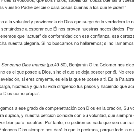
s vuestro Padre del cielo dará cosas buenas a los que le piden!”
o a la voluntad y providencia de Dios que surge de la verdadera fe n
 sentándose a esperar que Él nos provea nuestras necesidades. Por
 tenemos que “actuar” de conformidad con esa confianza, esa certez
cha nuestra plegaria. Si no buscamos no hallaremos; si no llamamos
o
Ser como Dios manda
(pp.49-50), Benjamín Oltra Colomer nos dice
no es el que posee a Dios, sino el que se deja poseer por él. No eres
evelación, si eres creyente, es ella la que te posee a ti. Es la Palabr
arga, hipoteca y guía tu vida dirigiendo tus pasos y haciendo que ac
e Dios como propia”.
egamos a ese grado de compenetración con Dios en la oración, Su v
ra súplica, y nuestra petición coincide con Su voluntad, que siempre 
or bien para nosotros. Por tanto, no pediremos nada que sea contrar
Entonces Dios siempre nos dará lo que le pedimos, porque todo lo qu