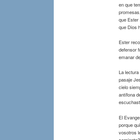
en que tem
promesas, 
que Ester
que Dios h
Ester reco
defensor f
emanar de 
La lectura
pasaje Jes
cielo siem
antífona d
escuchast
El Evangel
porque qui
vosotros l
serpiente?