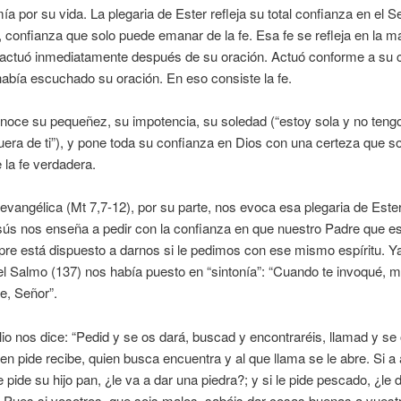
ía por su vida. La plegaria de Ester refleja su total confianza en el 
confianza que solo puede emanar de la fe. Esa fe se refleja en la m
 actuó inmediatamente después de su oración. Actuó conforme a su 
abía escuchado su oración. En eso consiste la fe.
noce su pequeñez, su impotencia, su soledad (“estoy sola y no tengo
uera de ti”), y pone toda su confianza en Dios con una certeza que s
la fe verdadera.
 evangélica (Mt 7,7-12), por su parte, nos evoca esa plegaria de Este
ús nos enseña a pedir con la confianza en que nuestro Padre que es
pre está dispuesto a darnos si le pedimos con ese mismo espíritu. Ya
el Salmo (137) nos había puesto en “sintonía”: “Cuando te invoqué, 
e, Señor”.
io nos dice: “Pedid y se os dará, buscad y encontraréis, llamad y se 
en pide recibe, quien busca encuentra y al que llama se le abre. Si a
e pide su hijo pan, ¿le va a dar una piedra?; y si le pide pescado, ¿le 
 Pues si vosotros, que sois malos, sabéis dar cosas buenas a vuestr