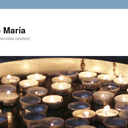
 María
encista católico)