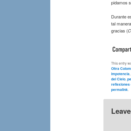
pidamos s
Durante e
tal manera
gracias (
C
This entry w
Oltra Colom
impotencia
del Cielo
,
pe
reflexiones 
permalink
.
Leave