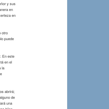
Señor y sus
anera en
certeza en
 otro
olo puede
r. En este
tá en el
 la
me
os abrirá;
 alguno de
dará una
os hijos,