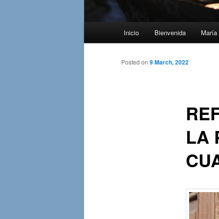
Main
Inicio
Bienvenida
María 
menu
Posted on
9 March, 2022
REF
LA 
CUA