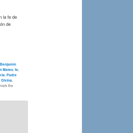
 la fe de
ión de
Benjamín
an Mateo
,
fe
,
ria
,
Padre
 Divina
,
mark the