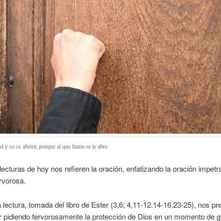
 y se os abrirá; porque al que llama se le abre
lecturas de hoy nos refieren la oración, enfatizando la oración impetra
ervorosa.
 lectura, tomada del libro de Ester (3,6; 4,11-12.14-16.23-25), nos pr
r pidiendo fervorosamente la protección de Dios en un momento de gr