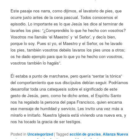
Este pasaje nos narra, como dijimos, el lavatorio de pies, que
ocurre justo antes de la cena pascual. Todos conocemos el
episodio. Lo importante es lo que Jesús les dice al terminar de
lavarles los pies: “¿Comprendéis lo que he hecho con vosotros?
Vosotros me llamáis ‘el Maestro’ y ‘el Señor’, y decís bien,
porque lo soy. Pues si yo, el Maestro y el Señor, os he lavado
los pies, también vosotros debéis lavaros los pies unos a otros;
os he dado ejemplo para que lo que yo he hecho con vosotros,
vosotros también lo hagáis”.
Él estaba a punto de marcharse, pero quería “sentar la tónica”
del comportamiento que sus discípulos debían seguir. Podríamos
desarrollar toda una catequesis sobre el significado de este
gesto de Jesús, pero, como he dicho antes, el Espíritu Santo
nos ha regalado la persona del papa Francisco, quien encarna
ese mensaje de humildad y servicio. Les invito una vez más a
mirarlo e imitarlo. Nuestra Iglesia está viviendo una nueva era, y
nos ha tocado la gracia de ser testigos.
Posted in
Uncategorized
|
Tagged
acción de gracias
,
Alianza Nueva