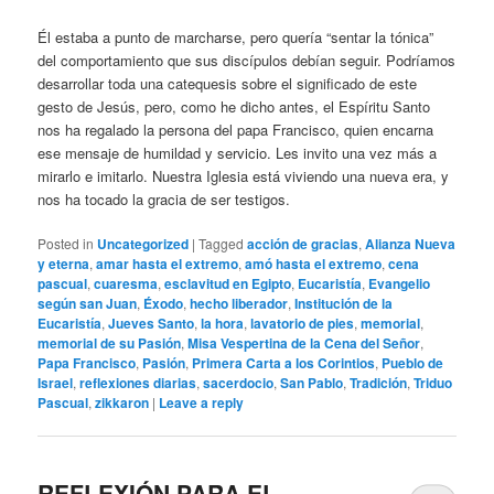
Él estaba a punto de marcharse, pero quería “sentar la tónica”
del comportamiento que sus discípulos debían seguir. Podríamos
desarrollar toda una catequesis sobre el significado de este
gesto de Jesús, pero, como he dicho antes, el Espíritu Santo
nos ha regalado la persona del papa Francisco, quien encarna
ese mensaje de humildad y servicio. Les invito una vez más a
mirarlo e imitarlo. Nuestra Iglesia está viviendo una nueva era, y
nos ha tocado la gracia de ser testigos.
Posted in
Uncategorized
|
Tagged
acción de gracias
,
Alianza Nueva
y eterna
,
amar hasta el extremo
,
amó hasta el extremo
,
cena
pascual
,
cuaresma
,
esclavitud en Egipto
,
Eucaristía
,
Evangelio
según san Juan
,
Éxodo
,
hecho liberador
,
Institución de la
Eucaristía
,
Jueves Santo
,
la hora
,
lavatorio de pies
,
memorial
,
memorial de su Pasión
,
Misa Vespertina de la Cena del Señor
,
Papa Francisco
,
Pasión
,
Primera Carta a los Corintios
,
Pueblo de
Israel
,
reflexiones diarias
,
sacerdocio
,
San Pablo
,
Tradición
,
Triduo
Pascual
,
zikkaron
|
Leave a reply
REFLEXIÓN PARA EL