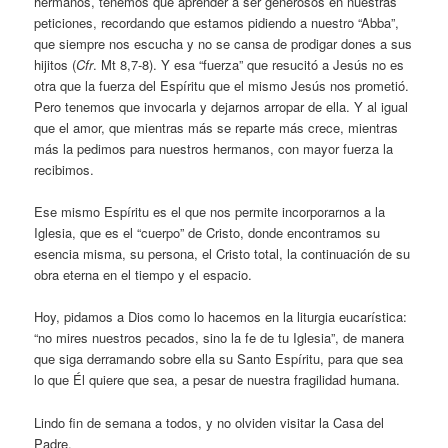
hermanos, tenemos que aprender a ser generosos en nuestras
peticiones, recordando que estamos pidiendo a nuestro “Abba”,
que siempre nos escucha y no se cansa de prodigar dones a sus
hijitos (
Cfr
. Mt 8,7-8). Y esa “fuerza” que resucitó a Jesús no es
otra que la fuerza del Espíritu que el mismo Jesús nos prometió.
Pero tenemos que invocarla y dejarnos arropar de ella. Y al igual
que el amor, que mientras más se reparte más crece, mientras
más la pedimos para nuestros hermanos, con mayor fuerza la
recibimos.
Ese mismo Espíritu es el que nos permite incorporarnos a la
Iglesia, que es el “cuerpo” de Cristo, donde encontramos su
esencia misma, su persona, el Cristo total, la continuación de su
obra eterna en el tiempo y el espacio.
Hoy, pidamos a Dios como lo hacemos en la liturgia eucarística:
“no mires nuestros pecados, sino la fe de tu Iglesia”, de manera
que siga derramando sobre ella su Santo Espíritu, para que sea
lo que Él quiere que sea, a pesar de nuestra fragilidad humana.
Lindo fin de semana a todos, y no olviden visitar la Casa del
Padre.