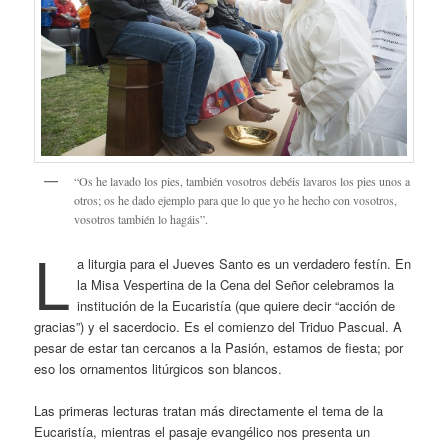
“Os he lavado los pies, también vosotros debéis lavaros los pies unos a
otros; os he dado ejemplo para que lo que yo he hecho con vosotros,
vosotros también lo hagáis”.
L
a liturgia para el Jueves Santo es un verdadero festín. En
la Misa Vespertina de la Cena del Señor celebramos la
institución de la Eucaristía (que quiere decir “acción de
gracias”) y el sacerdocio. Es el comienzo del Triduo Pascual. A
pesar de estar tan cercanos a la Pasión, estamos de fiesta; por
eso los ornamentos litúrgicos son blancos.
Las primeras lecturas tratan más directamente el tema de la
Eucaristía, mientras el pasaje evangélico nos presenta un