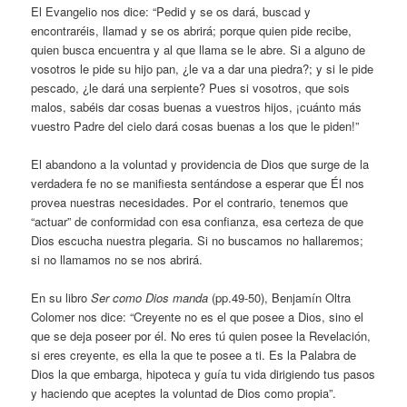
El Evangelio nos dice: “Pedid y se os dará, buscad y
encontraréis, llamad y se os abrirá; porque quien pide recibe,
quien busca encuentra y al que llama se le abre. Si a alguno de
vosotros le pide su hijo pan, ¿le va a dar una piedra?; y si le pide
pescado, ¿le dará una serpiente? Pues si vosotros, que sois
malos, sabéis dar cosas buenas a vuestros hijos, ¡cuánto más
vuestro Padre del cielo dará cosas buenas a los que le piden!”
El abandono a la voluntad y providencia de Dios que surge de la
verdadera fe no se manifiesta sentándose a esperar que Él nos
provea nuestras necesidades. Por el contrario, tenemos que
“actuar” de conformidad con esa confianza, esa certeza de que
Dios escucha nuestra plegaria. Si no buscamos no hallaremos;
si no llamamos no se nos abrirá.
En su libro
Ser como Dios manda
(pp.49-50), Benjamín Oltra
Colomer nos dice: “Creyente no es el que posee a Dios, sino el
que se deja poseer por él. No eres tú quien posee la Revelación,
si eres creyente, es ella la que te posee a ti. Es la Palabra de
Dios la que embarga, hipoteca y guía tu vida dirigiendo tus pasos
y haciendo que aceptes la voluntad de Dios como propia”.