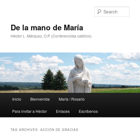
Skip
Skip
to
to
Sear
primary
secondary
content
content
De la mano de María
Héctor L. Márquez, O.P. (Conferencista católico)
Main
Inicio
Bienvenida
María / Rosario
menu
Para invitar a Héctor
Enlaces
Escríbenos
TAG ARCHIVES:
ACCIÓN DE GRACIAS