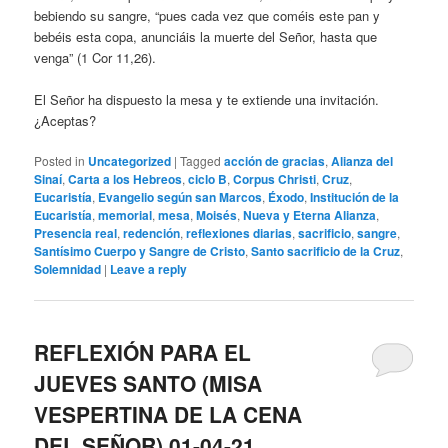
bebiendo su sangre, “pues cada vez que coméis este pan y
bebéis esta copa, anunciáis la muerte del Señor, hasta que
venga” (1 Cor 11,26).
El Señor ha dispuesto la mesa y te extiende una invitación.
¿Aceptas?
Posted in
Uncategorized
|
Tagged
acción de gracias
,
Alianza del
Sinaí
,
Carta a los Hebreos
,
ciclo B
,
Corpus Christi
,
Cruz
,
Eucaristía
,
Evangelio según san Marcos
,
Éxodo
,
Institución de la
Eucaristía
,
memorial
,
mesa
,
Moisés
,
Nueva y Eterna Alianza
,
Presencia real
,
redención
,
reflexiones diarias
,
sacrificio
,
sangre
,
Santísimo Cuerpo y Sangre de Cristo
,
Santo sacrificio de la Cruz
,
Solemnidad
|
Leave a reply
REFLEXIÓN PARA EL
JUEVES SANTO (MISA
VESPERTINA DE LA CENA
DEL SEÑOR) 01-04-21