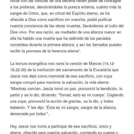
rociar con las cenizas de una becerra tienen poder de consagrar
a los profanos, devolviéndoles la pureza externa, cuánto más la
sangre de Cristo, que, en virtud del Espíritu eterno, se ha
ofrecido a Dios como sacrificio sin mancha, podrá purificar
nuestra conciencia de las obras muertas, llevándonos al culto del
Dios vivo. Por esa razón, es mediador de una alianza nueva: en
ella ha habido una muerte que ha redimido de los pecados
cometidos durante la primera alianza; y así los llamados pueden
recibir la promesa de la herencia eterna”.
La lectura evangélica nos narra la versión de Marcos (14,12-
16.22-26) de la institución del sacramento de la Eucaristía que
Jesús nos dejó como memorial de ese sacrificio, con cuya
sangre compró para nosotros la salvación, la vida eterna:
“Mientras comían. Jesús tomó un pan, pronunció la bendición, lo
partió y se lo dio, diciendo: ‘Tomad, esto es mi cuerpo’. Cogiendo
una copa, pronunció la acción de gracias, se la dio, y todos
bebieron. Y les dijo: ‘Ésta es mi sangre, sangre de la alianza,
derramada por todos’”.
Hoy Jesús nos invita a participar de ese sacrificio, único y
eterno, ofrecido para nuestra salvación, comiendo su cuerpo y