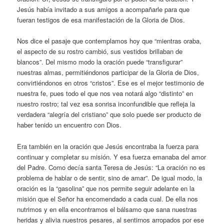
Jesús había invitado a sus amigos a acompañarle para que
fueran testigos de esa manifestación de la Gloria de Dios.
Nos dice el pasaje que contemplamos hoy que “mientras oraba,
el aspecto de su rostro cambió, sus vestidos brillaban de
blancos”. Del mismo modo la oración puede “transfigurar”
nuestras almas, permitiéndonos participar de la Gloria de Dios,
convirtiéndonos en otros “cristos”. Ese es el mejor testimonio de
nuestra fe, pues todo el que nos vea notará algo “distinto” en
nuestro rostro; tal vez esa sonrisa inconfundible que refleja la
verdadera “alegría del cristiano” que solo puede ser producto de
haber tenido un encuentro con Dios.
Era también en la oración que Jesús encontraba la fuerza para
continuar y completar su misión. Y esa fuerza emanaba del amor
del Padre. Como decía santa Teresa de Jesús: “La oración no es
problema de hablar o de sentir, sino de amar”. De igual modo, la
oración es la “gasolina” que nos permite seguir adelante en la
misión que el Señor ha encomendado a cada cual. De ella nos
nutrimos y en ella encontramos el bálsamo que sana nuestras
heridas y alivia nuestros pesares, al sentirnos arropados por ese