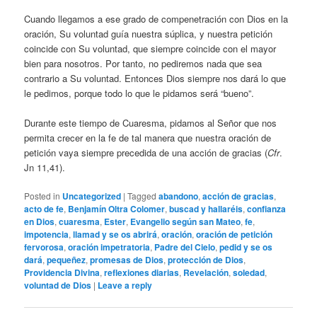
Cuando llegamos a ese grado de compenetración con Dios en la
oración, Su voluntad guía nuestra súplica, y nuestra petición
coincide con Su voluntad, que siempre coincide con el mayor
bien para nosotros. Por tanto, no pediremos nada que sea
contrario a Su voluntad. Entonces Dios siempre nos dará lo que
le pedimos, porque todo lo que le pidamos será “bueno”.
Durante este tiempo de Cuaresma, pidamos al Señor que nos
permita crecer en la fe de tal manera que nuestra oración de
petición vaya siempre precedida de una acción de gracias (
Cfr
.
Jn 11,41).
Posted in
Uncategorized
|
Tagged
abandono
,
acción de gracias
,
acto de fe
,
Benjamín Oltra Colomer
,
buscad y hallaréis
,
confianza
en Dios
,
cuaresma
,
Ester
,
Evangelio según san Mateo
,
fe
,
impotencia
,
llamad y se os abrirá
,
oración
,
oración de petición
fervorosa
,
oración impetratoria
,
Padre del Cielo
,
pedid y se os
dará
,
pequeñez
,
promesas de Dios
,
protección de Dios
,
Providencia Divina
,
reflexiones diarias
,
Revelación
,
soledad
,
voluntad de Dios
|
Leave a reply