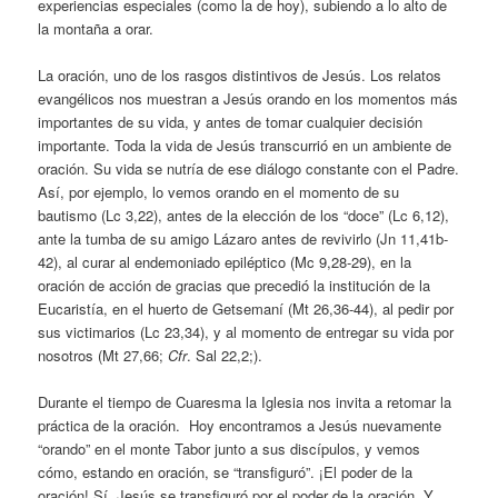
experiencias especiales (como la de hoy), subiendo a lo alto de
la montaña a orar.
La oración, uno de los rasgos distintivos de Jesús. Los relatos
evangélicos nos muestran a Jesús orando en los momentos más
importantes de su vida, y antes de tomar cualquier decisión
importante. Toda la vida de Jesús transcurrió en un ambiente de
oración. Su vida se nutría de ese diálogo constante con el Padre.
Así, por ejemplo, lo vemos orando en el momento de su
bautismo (Lc 3,22), antes de la elección de los “doce” (Lc 6,12),
ante la tumba de su amigo Lázaro antes de revivirlo (Jn 11,41b-
42), al curar al endemoniado epiléptico (Mc 9,28-29), en la
oración de acción de gracias que precedió la institución de la
Eucaristía, en el huerto de Getsemaní (Mt 26,36-44), al pedir por
sus victimarios (Lc 23,34), y al momento de entregar su vida por
nosotros (Mt 27,66;
Cfr
. Sal 22,2;).
Durante el tiempo de Cuaresma la Iglesia nos invita a retomar la
práctica de la oración. Hoy encontramos a Jesús nuevamente
“orando” en el monte Tabor junto a sus discípulos, y vemos
cómo, estando en oración, se “transfiguró”. ¡El poder de la
oración! Sí, Jesús se transfiguró por el poder de la oración. Y