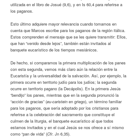
utilizada en el libro de Josué (9,6), y en Is 60,4 para referirse a
los paganos.
Esto último adquiere mayor relevancia cuando tomamos en
cuenta que Marcos escribe para los paganos de la región itálica.
Estos comprenden el mensaje que se les quiere transmitir: Ellos,
que han “venido desde lejos”, también están invitados al
banquete eucarístico de los tiempos mesiánicos.
De hecho, si comparamos la primera multiplicación de los panes
con esta segunda, vemos más claro aún la relación entre la
Eucaristía y la universalidad de la salvación. Así, por ejemplo, la
primera ocurre en territorio judío para los judíos; la segunda
ocurre en territorio pagano (la Decápolis). En la primera Jesús
“bendijo” los panes, mientras que en la segunda pronunció la
“acción de gracias” (
eu-caristein
en griego), un término familiar
para los paganos, que sería adoptado por los cristianos para
referirse a la celebración del sacramento que constituye el
culmen de la liturgia, el banquete eucarístico al que todos
estamos invitados y en el cual Jesús se nos ofrece a sí mismo
como “pan de vida” (
Cfr
. Jn 6,35).