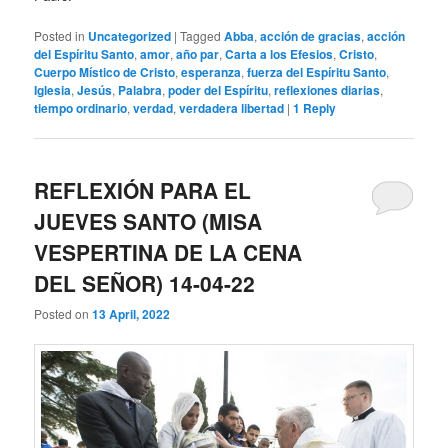
Posted in
Uncategorized
|
Tagged
Abba
,
acción de gracias
,
acción
del Espíritu Santo
,
amor
,
año par
,
Carta a los Efesios
,
Cristo
,
Cuerpo Místico de Cristo
,
esperanza
,
fuerza del Espíritu Santo
,
Iglesia
,
Jesús
,
Palabra
,
poder del Espíritu
,
reflexiones diarias
,
tiempo ordinario
,
verdad
,
verdadera libertad
|
1
Reply
REFLEXIÓN PARA EL
JUEVES SANTO (MISA
VESPERTINA DE LA CENA
DEL SEÑOR) 14-04-22
Posted on
13 April, 2022