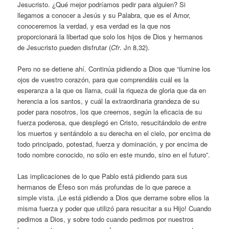
Jesucristo. ¿Qué mejor podríamos pedir para alguien? Si
llegamos a conocer a Jesús y su Palabra, que es el Amor,
conoceremos la verdad, y esa verdad es la que nos
proporcionará la libertad que solo los hijos de Dios y hermanos
de Jesucristo pueden disfrutar (
Cfr
. Jn 8,32).
Pero no se detiene ahí. Continúa pidiendo a Dios que “ilumine los
ojos de vuestro corazón, para que comprendáis cuál es la
esperanza a la que os llama, cuál la riqueza de gloria que da en
herencia a los santos, y cuál la extraordinaria grandeza de su
poder para nosotros, los que creemos, según la eficacia de su
fuerza poderosa, que desplegó en Cristo, resucitándolo de entre
los muertos y sentándolo a su derecha en el cielo, por encima de
todo principado, potestad, fuerza y dominación, y por encima de
todo nombre conocido, no sólo en este mundo, sino en el futuro”.
Las implicaciones de lo que Pablo está pidiendo para sus
hermanos de Éfeso son más profundas de lo que parece a
simple vista. ¡Le está pidiendo a Dios que derrame sobre ellos la
misma fuerza y poder que utilizó para resucitar a su Hijo! Cuando
pedimos a Dios, y sobre todo cuando pedimos por nuestros