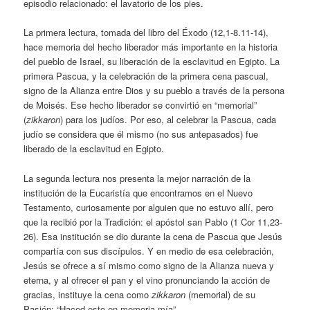
episodio relacionado: el lavatorio de los pies.
La primera lectura, tomada del libro del Éxodo (12,1-8.11-14),
hace memoria del hecho liberador más importante en la historia
del pueblo de Israel, su liberación de la esclavitud en Egipto. La
primera Pascua, y la celebración de la primera cena pascual,
signo de la Alianza entre Dios y su pueblo a través de la persona
de Moisés. Ese hecho liberador se convirtió en “memorial”
(
zikkaron
) para los judíos. Por eso, al celebrar la Pascua, cada
judío se considera que él mismo (no sus antepasados) fue
liberado de la esclavitud en Egipto.
La segunda lectura nos presenta la mejor narración de la
institución de la Eucaristía que encontramos en el Nuevo
Testamento, curiosamente por alguien que no estuvo allí, pero
que la recibió por la Tradición: el apóstol san Pablo (1 Cor 11,23-
26). Esa institución se dio durante la cena de Pascua que Jesús
compartía con sus discípulos. Y en medio de esa celebración,
Jesús se ofrece a sí mismo como signo de la Alianza nueva y
eterna, y al ofrecer el pan y el vino pronunciando la acción de
gracias, instituye la cena como
zikkaron
(memorial) de su
Pasión: “Haced esto en memoria mía”.