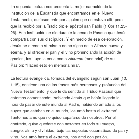
La segunda lectura nos presenta la mejor narración de la
institución de la Eucaristía que encontramos en el Nuevo
Testamento, curiosamente por alguien que no estuvo allí, pero
que la recibió por la Tradición: el apóstol san Pablo (1 Cor 11,23-
26). Esa institución se dio durante la cena de Pascua que Jesús
compartía con sus discípulos. Y en medio de esa celebración,
Jesús se ofrece a sí mismo como signo de la Alianza nueva y
eterna, y al ofrecer el pan y el vino pronunciando la acción de
gracias, instituye la cena como
zikkaron
(memorial) de su
Pasión: “Haced esto en memoria mía”.
La lectura evangélica, tomada del evangelio según san Juan (13,
1-15), contiene una de las frases más hermosas y profundas del
Nuevo Testamento, y que le da sentido al Triduo Pascual que
estamos comenzando: “sabiendo Jesús que había llegado la
hora de pasar de este mundo al Padre, habiendo amado a los
suyos que estaban en el mundo, los amó hasta el extremo”.
Tanto nos amó que no quiso separarse de nosotros. Por el
contrario, quiso quedarse con nosotros en todo su cuerpo,
sangre, alma y divinidad, bajo las especies eucarísticas de pan y
vino. Nos amó hasta el extremo, nos amó con pasión…