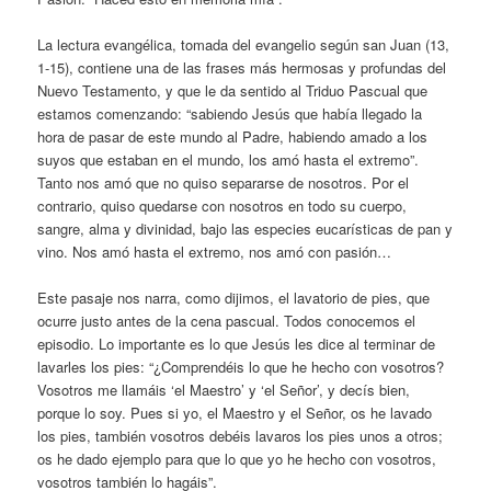
La lectura evangélica, tomada del evangelio según san Juan (13,
1-15), contiene una de las frases más hermosas y profundas del
Nuevo Testamento, y que le da sentido al Triduo Pascual que
estamos comenzando: “sabiendo Jesús que había llegado la
hora de pasar de este mundo al Padre, habiendo amado a los
suyos que estaban en el mundo, los amó hasta el extremo”.
Tanto nos amó que no quiso separarse de nosotros. Por el
contrario, quiso quedarse con nosotros en todo su cuerpo,
sangre, alma y divinidad, bajo las especies eucarísticas de pan y
vino. Nos amó hasta el extremo, nos amó con pasión…
Este pasaje nos narra, como dijimos, el lavatorio de pies, que
ocurre justo antes de la cena pascual. Todos conocemos el
episodio. Lo importante es lo que Jesús les dice al terminar de
lavarles los pies: “¿Comprendéis lo que he hecho con vosotros?
Vosotros me llamáis ‘el Maestro’ y ‘el Señor’, y decís bien,
porque lo soy. Pues si yo, el Maestro y el Señor, os he lavado
los pies, también vosotros debéis lavaros los pies unos a otros;
os he dado ejemplo para que lo que yo he hecho con vosotros,
vosotros también lo hagáis”.