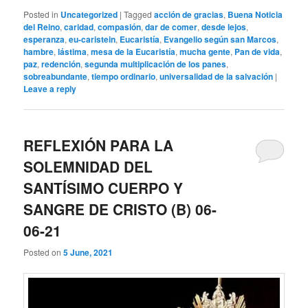
Posted in
Uncategorized
|
Tagged
acción de gracias
,
Buena Noticia
del Reino
,
caridad
,
compasión
,
dar de comer
,
desde lejos
,
esperanza
,
eu-caristein
,
Eucaristía
,
Evangelio según san Marcos
,
hambre
,
lástima
,
mesa de la Eucaristía
,
mucha gente
,
Pan de vida
,
paz
,
redención
,
segunda multiplicación de los panes
,
sobreabundante
,
tiempo ordinario
,
universalidad de la salvación
|
Leave a reply
REFLEXIÓN PARA LA
SOLEMNIDAD DEL
SANTÍSIMO CUERPO Y
SANGRE DE CRISTO (B) 06-
06-21
Posted on
5 June, 2021