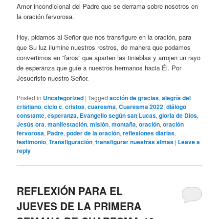
Amor incondicional del Padre que se derrama sobre nosotros en
la oración fervorosa.
Hoy, pidamos al Señor que nos transfigure en la oración, para
que Su luz ilumine nuestros rostros, de manera que podamos
convertirnos en “faros” que aparten las tinieblas y arrojen un rayo
de esperanza que guíe a nuestros hermanos hacia Él. Por
Jesucristo nuestro Señor.
Posted in
Uncategorized
|
Tagged
acción de gracias
,
alegría del
cristiano
,
ciclo c
,
cristos
,
cuaresma
,
Cuaresma 2022
,
diálogo
constante
,
esperanza
,
Evangelio según san Lucas
,
gloria de Dios
,
Jesús ora
,
manifestación
,
misión
,
montaña
,
oración
,
oración
fervorosa
,
Padre
,
poder de la oración
,
reflexiones diarias
,
testimonio
,
Transfiguración
,
transfigurar nuestras almas
|
Leave a
reply
REFLEXIÓN PARA EL
JUEVES DE LA PRIMERA