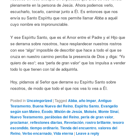
plenamente en la persona de Jesús. Ahora podemos verlo,
escucharlo, tocarlo, caminar junto a Él. Es entonces que nos
envía su Santo Espíritu que nos permite llamar
Abba
a aquél
cuyo nombre era impronunciable.
Y ese Espíritu Santo, que es el Amor entre el Padre y el Hijo que
se derrama sobre nosotros, hace resplandecer nuestros rostros
con ese “algo” imposible de describir que hace a todo el que se
cruza en nuestro camino perciba la presencia de Dios y diga: “Yo
quiero de eso”; esa “perla de gran valor” que los impulsa a vender
todo lo que tienen con tal de adquirirla.
Hoy, pidamos al Señor que derrame su Espíritu Santo sobre
nosotros, de modo que todo el que nos vea lo vea a Él.
Posted in
Uncategorized
|
Tagged
Abba
,
año impar
,
Antiguo
Testamento
,
Buena Nueva del Reino
,
Espíritu Santo
,
Evangelio
según san Mateo
,
Éxodo
,
Misión de Jesús
,
Moisés
,
Monte Sinaí
,
Nuevo Testamento
,
parábolas del Reino
,
perla de gran valor
,
proclamar
,
reflexiones diarias
,
Revelación
,
rostro brillante
,
tesoro
escondido
,
tiempo ordinario
,
Tienda del encuentro
,
valores del
Reino
,
Verbo encarnado
,
Vida eterna
|
Leave a reply