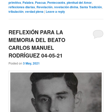
primitiva
,
Palabra
,
Pascua
,
Pentecostés
,
plenitud del Amor
,
reflexiones diarias
,
Revelación
,
revelación divina
,
Santa Tradición
,
tribulación
,
verdad plena
|
Leave a reply
REFLEXIÓN PARA LA
MEMORIA DEL BEATO
CARLOS MANUEL
RODRÍGUEZ 04-05-21
Posted on
3 May, 2021