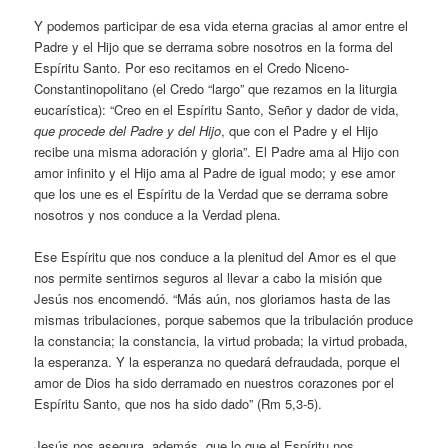
Y podemos participar de esa vida eterna gracias al amor entre el
Padre y el Hijo que se derrama sobre nosotros en la forma del
Espíritu Santo. Por eso recitamos en el Credo Niceno-
Constantinopolitano (el Credo “largo” que rezamos en la liturgia
eucarística): “Creo en el Espíritu Santo, Señor y dador de vida,
que procede del Padre y del Hijo
, que con el Padre y el Hijo
recibe una misma adoración y gloria”. El Padre ama al Hijo con
amor infinito y el Hijo ama al Padre de igual modo; y ese amor
que los une es el Espíritu de la Verdad que se derrama sobre
nosotros y nos conduce a la Verdad plena.
Ese Espíritu que nos conduce a la plenitud del Amor es el que
nos permite sentirnos seguros al llevar a cabo la misión que
Jesús nos encomendó. “Más aún, nos gloriamos hasta de las
mismas tribulaciones, porque sabemos que la tribulación produce
la constancia; la constancia, la virtud probada; la virtud probada,
la esperanza. Y la esperanza no quedará defraudada, porque el
amor de Dios ha sido derramado en nuestros corazones por el
Espíritu Santo, que nos ha sido dado” (Rm 5,3-5).
Jesús nos asegura, además, que lo que el Espíritu nos