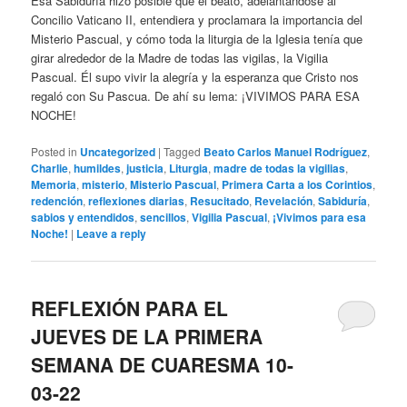
Esa Sabiduría hizo posible que el beato, adelantándose al
Concilio Vaticano II, entendiera y proclamara la importancia del
Misterio Pascual, y cómo toda la liturgia de la Iglesia tenía que
girar alrededor de la Madre de todas las vigilas, la Vigilia
Pascual. Él supo vivir la alegría y la esperanza que Cristo nos
regaló con Su Pascua. De ahí su lema: ¡VIVIMOS PARA ESA
NOCHE!
Posted in
Uncategorized
|
Tagged
Beato Carlos Manuel Rodríguez
,
Charlie
,
humildes
,
justicia
,
Liturgia
,
madre de todas la vigilias
,
Memoria
,
misterio
,
Misterio Pascual
,
Primera Carta a los Corintios
,
redención
,
reflexiones diarias
,
Resucitado
,
Revelación
,
Sabiduría
,
sabios y entendidos
,
sencillos
,
Vigilia Pascual
,
¡Vivimos para esa
Noche!
|
Leave a reply
REFLEXIÓN PARA EL
JUEVES DE LA PRIMERA
SEMANA DE CUARESMA 10-
03-22