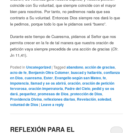
coincide con Su voluntad, que siempre coincide con el mayor
bien para nosotros. Por tanto, no pediremos nada que sea
contrario a Su voluntad. Entonces Dios siempre nos dará lo que
le pedimos, porque todo lo que le pidamos será “bueno”.
Durante este tiempo de Cuaresma, pidamos al Señor que nos
permita crecer en la fe de tal manera que nuestra oración de
petición vaya siempre precedida de una acción de gracias (
Cfr
.
Jn 11,41).
Posted in
Uncategorized
|
Tagged
abandono
,
acción de gracias
,
acto de fe
,
Benjamín Oltra Colomer
,
buscad y hallaréis
,
confianza
en Dios
,
cuaresma
,
Ester
,
Evangelio según san Mateo
,
fe
,
impotencia
,
llamad y se os abrirá
,
oración
,
oración de petición
fervorosa
,
oración impetratoria
,
Padre del Cielo
,
pedid y se os
dará
,
pequeñez
,
promesas de Dios
,
protección de Dios
,
Providencia Divina
,
reflexiones diarias
,
Revelación
,
soledad
,
voluntad de Dios
|
Leave a reply
REFLEXIÓN PARA EL