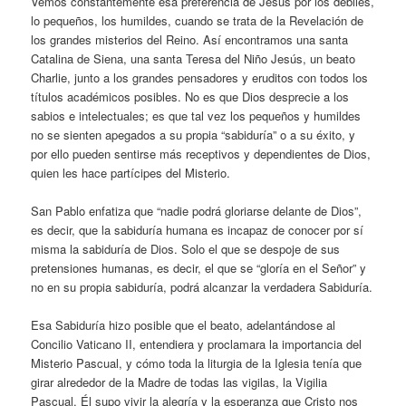
Vemos constantemente esa preferencia de Jesús por los débiles,
lo pequeños, los humildes, cuando se trata de la Revelación de
los grandes misterios del Reino. Así encontramos una santa
Catalina de Siena, una santa Teresa del Niño Jesús, un beato
Charlie, junto a los grandes pensadores y eruditos con todos los
títulos académicos posibles. No es que Dios desprecie a los
sabios e intelectuales; es que tal vez los pequeños y humildes
no se sienten apegados a su propia “sabiduría” o a su éxito, y
por ello pueden sentirse más receptivos y dependientes de Dios,
quien les hace partícipes del Misterio.
San Pablo enfatiza que “nadie podrá gloriarse delante de Dios”,
es decir, que la sabiduría humana es incapaz de conocer por sí
misma la sabiduría de Dios. Solo el que se despoje de sus
pretensiones humanas, es decir, el que se “gloría en el Señor” y
no en su propia sabiduría, podrá alcanzar la verdadera Sabiduría.
Esa Sabiduría hizo posible que el beato, adelantándose al
Concilio Vaticano II, entendiera y proclamara la importancia del
Misterio Pascual, y cómo toda la liturgia de la Iglesia tenía que
girar alrededor de la Madre de todas las vigilas, la Vigilia
Pascual. Él supo vivir la alegría y la esperanza que Cristo nos