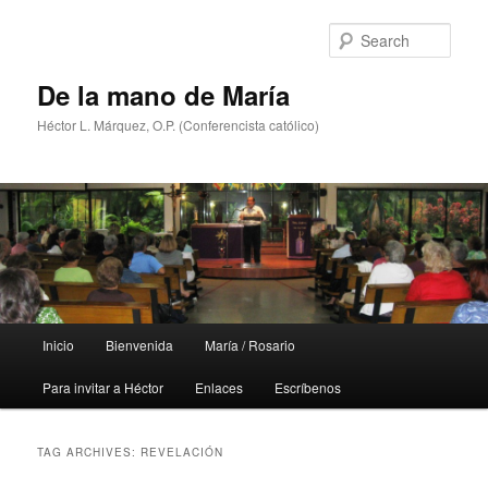
Skip
Skip
to
to
Sear
primary
secondary
content
content
De la mano de María
Héctor L. Márquez, O.P. (Conferencista católico)
Main
Inicio
Bienvenida
María / Rosario
menu
Para invitar a Héctor
Enlaces
Escríbenos
TAG ARCHIVES:
REVELACIÓN