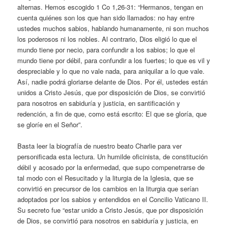
alternas. Hemos escogido 1 Co 1,26-31: “Hermanos, tengan en
cuenta quiénes son los que han sido llamados: no hay entre
ustedes muchos sabios, hablando humanamente, ni son muchos
los poderosos ni los nobles. Al contrario, Dios eligió lo que el
mundo tiene por necio, para confundir a los sabios; lo que el
mundo tiene por débil, para confundir a los fuertes; lo que es vil y
despreciable y lo que no vale nada, para aniquilar a lo que vale.
Así, nadie podrá gloriarse delante de Dios. Por él, ustedes están
unidos a Cristo Jesús, que por disposición de Dios, se convirtió
para nosotros en sabiduría y justicia, en santificación y
redención, a fin de que, como está escrito: El que se gloría, que
se gloríe en el Señor”.
Basta leer la biografía de nuestro beato Charlie para ver
personificada esta lectura. Un humilde oficinista, de constitución
débil y acosado por la enfermedad, que supo compenetrarse de
tal modo con el Resucitado y la liturgia de la Iglesia, que se
convirtió en precursor de los cambios en la liturgia que serían
adoptados por los sabios y entendidos en el Concilio Vaticano II.
Su secreto fue “estar unido a Cristo Jesús, que por disposición
de Dios, se convirtió para nosotros en sabiduría y justicia, en