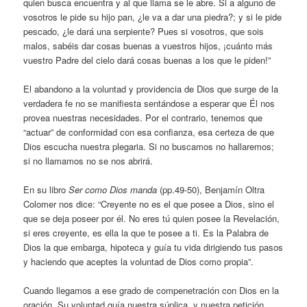
quien busca encuentra y al que llama se le abre. Si a alguno de
vosotros le pide su hijo pan, ¿le va a dar una piedra?; y si le pide
pescado, ¿le dará una serpiente? Pues si vosotros, que sois
malos, sabéis dar cosas buenas a vuestros hijos, ¡cuánto más
vuestro Padre del cielo dará cosas buenas a los que le piden!”
El abandono a la voluntad y providencia de Dios que surge de la
verdadera fe no se manifiesta sentándose a esperar que Él nos
provea nuestras necesidades. Por el contrario, tenemos que
“actuar” de conformidad con esa confianza, esa certeza de que
Dios escucha nuestra plegaria. Si no buscamos no hallaremos;
si no llamamos no se nos abrirá.
En su libro
Ser como Dios manda
(pp.49-50), Benjamín Oltra
Colomer nos dice: “Creyente no es el que posee a Dios, sino el
que se deja poseer por él. No eres tú quien posee la Revelación,
si eres creyente, es ella la que te posee a ti. Es la Palabra de
Dios la que embarga, hipoteca y guía tu vida dirigiendo tus pasos
y haciendo que aceptes la voluntad de Dios como propia”.
Cuando llegamos a ese grado de compenetración con Dios en la
oración, Su voluntad guía nuestra súplica, y nuestra petición