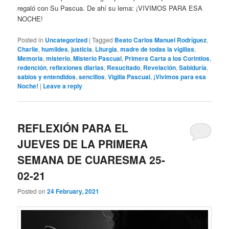
regaló con Su Pascua. De ahí su lema: ¡VIVIMOS PARA ESA
NOCHE!
Posted in
Uncategorized
|
Tagged
Beato Carlos Manuel Rodríguez
,
Charlie
,
humildes
,
justicia
,
Liturgia
,
madre de todas la vigilias
,
Memoria
,
misterio
,
Misterio Pascual
,
Primera Carta a los Corintios
,
redención
,
reflexiones diarias
,
Resucitado
,
Revelación
,
Sabiduría
,
sabios y entendidos
,
sencillos
,
Vigilia Pascual
,
¡Vivimos para esa
Noche!
|
Leave a reply
REFLEXIÓN PARA EL
JUEVES DE LA PRIMERA
SEMANA DE CUARESMA 25-
02-21
Posted on
24 February, 2021