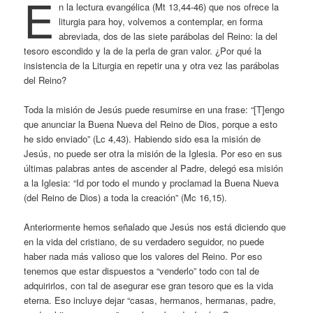
E
n la lectura evangélica (Mt 13,44-46) que nos ofrece la
liturgia para hoy, volvemos a contemplar, en forma
abreviada, dos de las siete parábolas del Reino: la del
tesoro escondido y la de la perla de gran valor. ¿Por qué la
insistencia de la Liturgia en repetir una y otra vez las parábolas
del Reino?
Toda la misión de Jesús puede resumirse en una frase: “[T]engo
que anunciar la Buena Nueva del Reino de Dios, porque a esto
he sido enviado” (Lc 4,43). Habiendo sido esa la misión de
Jesús, no puede ser otra la misión de la Iglesia. Por eso en sus
últimas palabras antes de ascender al Padre, delegó esa misión
a la Iglesia: “Id por todo el mundo y proclamad la Buena Nueva
(del Reino de Dios) a toda la creación” (Mc 16,15).
Anteriormente hemos señalado que Jesús nos está diciendo que
en la vida del cristiano, de su verdadero seguidor, no puede
haber nada más valioso que los valores del Reino. Por eso
tenemos que estar dispuestos a “venderlo” todo con tal de
adquirirlos, con tal de asegurar ese gran tesoro que es la vida
eterna. Eso incluye dejar “casas, hermanos, hermanas, padre,