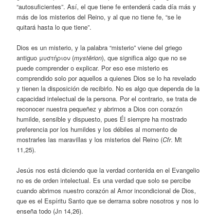
“autosuficientes”. Así, el que tiene fe entenderá cada día más y
más de los misterios del Reino, y al que no tiene fe, “se le
quitará hasta lo que tiene”.
Dios es un misterio, y la palabra “misterio” viene del griego
antiguo μυστήριον (
mystērion
), que significa algo que no se
puede comprender o explicar. Por eso ese misterio es
comprendido solo por aquellos a quienes Dios se lo ha revelado
y tienen la disposición de recibirlo. No es algo que dependa de la
capacidad intelectual de la persona. Por el contrario, se trata de
reconocer nuestra pequeñez y abrirnos a Dios con corazón
humilde, sensible y dispuesto, pues Él siempre ha mostrado
preferencia por los humildes y los débiles al momento de
mostrarles las maravillas y los misterios del Reino (
Cfr
. Mt
11,25).
Jesús nos está diciendo que la verdad contenida en el Evangelio
no es de orden intelectual. Es una verdad que solo se percibe
cuando abrimos nuestro corazón al Amor incondicional de Dios,
que es el Espíritu Santo que se derrama sobre nosotros y nos lo
enseña todo (Jn 14,26).