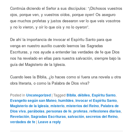
Continúa diciendo el Señor a sus discípulos: “¡Dichosos vuestros
ojos, porque ven, y vuestros oídos, porque oyen! Os aseguro
que muchos profetas y justos desearon ver lo que veis vosotros
y no lo vieron, y oír lo que oís y no lo oyeron”.
De ahí la importancia de invocar el Espíritu Santo para que
venga en nuestro auxilio cuando leemos las Sagradas
Escrituras, y nos ayude a entender las verdades de fe que Dios
nos ha revelado en ellas para nuestra salvación, siempre bajo la
guía del Magisterio de la Iglesia.
Cuando lees la Biblia, ¿lo haces como si fuera una novela u otra
obra literaria, o como la Palabra de Dios viva?
Posted in
Uncategorized
|
Tagged
Biblia
,
débiles
,
Espíritu Santo
,
Evangelio según san Mateo
,
humildes
,
invocar el Espíritu Santo
,
Magisterio de la Iglesia
,
misterio
,
misterios del Reino
,
Palabra de
Dios viva
,
parábolas
,
personas de fe
,
profetas
,
reflexiones diarias
,
Revelación
,
Sagradas Escrituras
,
salvación
,
secretos del Reino
,
verdades de fe
|
Leave a reply