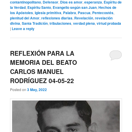
contantinopolitano
,
Defensor
,
Dios es amor
,
esperanza
,
Espíritu de
la Verdad
,
Espíritu Santo
,
Evangelio según san Juan
,
Hechos de
los Apóstoles
,
Iglesia primitiva
,
Palabra
,
Pascua
,
Pentecostés
,
plenitud del Amor
,
reflexiones diarias
,
Revelación
,
revelación
divina
,
Santa Tradición
,
tribulaciones
,
verdad plena
,
virtud probada
|
Leave a reply
REFLEXIÓN PARA LA
MEMORIA DEL BEATO
CARLOS MANUEL
RODRÍGUEZ 04-05-22
Posted on
3 May, 2022