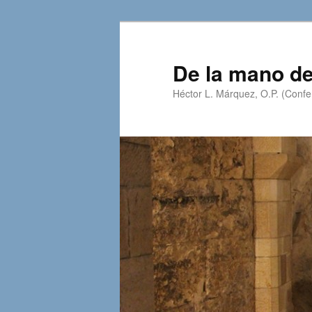
Skip
to
primary
De la mano de
content
Héctor L. Márquez, O.P. (Confer