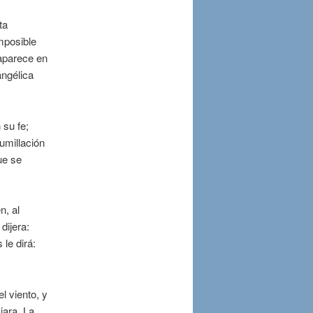
ta
imposible
 aparece en
angélica
 su fe;
umillación
ue se
n, al
dijera:
le dirá:
l viento, y
jara. La