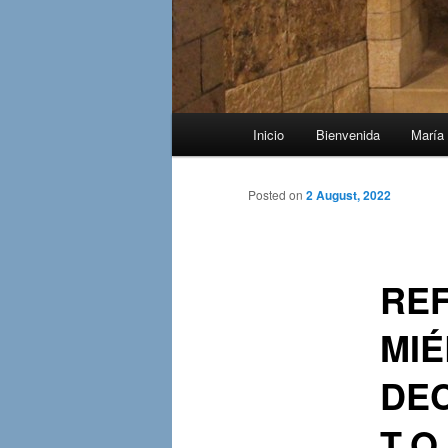
Main
Inicio
Bienvenida
María 
menu
Posted on
2 August, 2022
REF
MIÉ
DE
T.O.