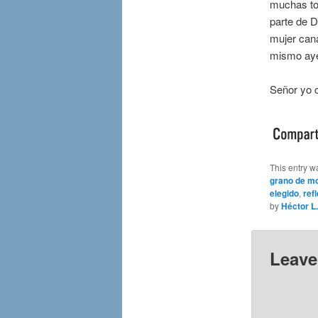
muchas to
parte de 
mujer cana
mismo ayer
Señor yo c
This entry w
grano de m
elegido
,
ref
by
Héctor L.
Leave