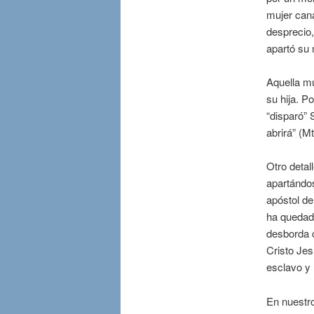
mujer cana
desprecio,
apartó su 
Aquella mu
su hija. Po
“disparó” 
abrirá” (Mt
Otro detal
apartándos
apóstol de
ha quedad
desborda c
Cristo Jes
esclavo y 
En nuestro