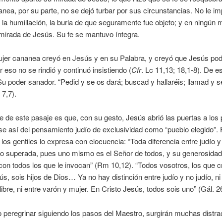
nea, por su parte, no se dejó turbar por sus circunstancias. No le im
 la humillación, la burla de que seguramente fue objeto; y en ningún
mirada de Jesús. Su fe se mantuvo íntegra.
jer cananea creyó en Jesús y en su Palabra, y creyó que Jesús pod
r eso no se rindió y continuó insistiendo (
Cfr
. Lc 11,13; 18,1-8). De 
Su poder sanador. “Pedid y se os dará; buscad y hallaréis; llamad y s
 7,7).
le de este pasaje es que, con su gesto, Jesús abrió las puertas a los
e así del pensamiento judío de exclusividad como “pueblo elegido”. P
 los gentiles lo expresa con elocuencia: “Toda diferencia entre judío y
o superada, pues uno mismo es el Señor de todos, y su generosidad
on todos los que le invocan” (Rm 10,12). “Todos vosotros, los que c
ús, sois hijos de Dios… Ya no hay distinción entre judío y no judío, ni
libre, ni entre varón y mujer. En Cristo Jesús, todos sois uno” (Gál. 2
 peregrinar siguiendo los pasos del Maestro, surgirán muchas distra