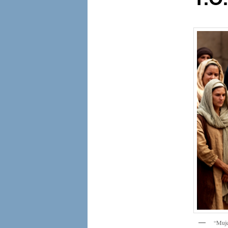
“Muje