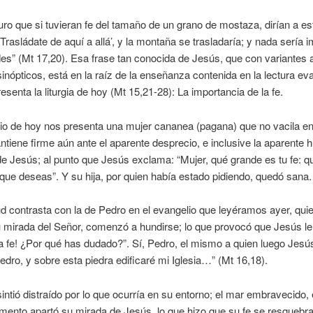
ro que si tuvieran fe del tamaño de un grano de mostaza, dirían a es
Trasládate de aquí a allá’, y la montaña se trasladaría; y nada sería 
es” (Mt 17,20). Esa frase tan conocida de Jesús, que con variantes
sinópticos, está en la raíz de la enseñanza contenida en la lectura ev
esenta la liturgia de hoy (Mt 15,21-28): La importancia de la fe.
io de hoy nos presenta una mujer cananea (pagana) que no vacila en
tiene firme aún ante el aparente desprecio, e inclusive la aparente h
de Jesús; al punto que Jesús exclama: “Mujer, qué grande es tu fe: q
que deseas”. Y su hija, por quien había estado pidiendo, quedó sana.
ud contrasta con la de Pedro en el evangelio que leyéramos ayer, quie
u mirada del Señor, comenzó a hundirse; lo que provocó que Jesús le 
 fe! ¿Por qué has dudado?”. Sí, Pedro, el mismo a quien luego Jesús 
edro, y sobre esta piedra edificaré mi Iglesia…” (Mt 16,18).
intió distraído por lo que ocurría en su entorno; el mar embravecido, e
ento apartó su mirada de Jesús, lo que hizo que su fe se resquebra