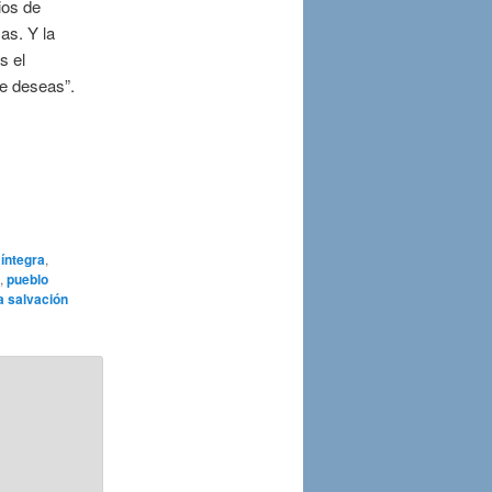
os de
as. Y la
s el
ue deseas”.
 íntegra
,
,
pueblo
a salvación