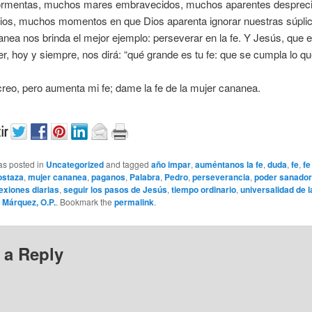
rmentas, muchos mares embravecidos, muchos aparentes despreci
Dios, muchos momentos en que Dios aparenta ignorar nuestras súplic
nea nos brinda el mejor ejemplo: perseverar en la fe. Y Jesús, que e
, hoy y siempre, nos dirá: “qué grande es tu fe: que se cumpla lo q
reo, pero aumenta mi fe; dame la fe de la mujer cananea.
as posted in
Uncategorized
and tagged
año impar
,
auméntanos la fe
,
duda
,
fe
,
fe
ostaza
,
mujer cananea
,
paganos
,
Palabra
,
Pedro
,
perseverancia
,
poder sanador
lexiones diarias
,
seguir los pasos de Jesús
,
tiempo ordinario
,
universalidad de l
 Márquez, O.P.
. Bookmark the
permalink
.
 a Reply