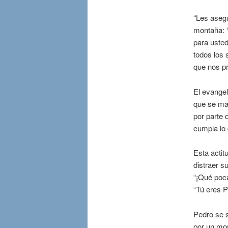
“Les asegu
montaña: ‘
para usted
todos los 
que nos pr
El evangel
que se man
por parte 
cumpla lo 
Esta actit
distraer s
“¡Qué poca
“Tú eres P
Pedro se s
por un mom