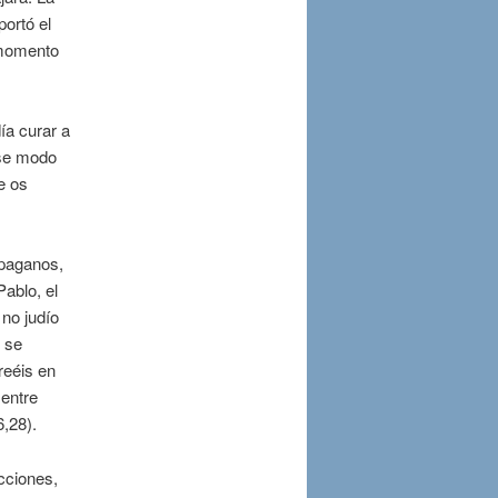
portó el
 momento
ía curar a
ese modo
e os
 paganos,
ablo, el
 no judío
 se
reéis en
 entre
6,28).
cciones,