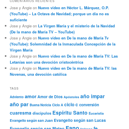
COMENTARIOS RECIENTES
Jose y Angie
on
Nuevo vídeo en Héctor L. Márquez, O.P.
(YouTube) – La Octava de Navidad; porque un día no es
suficiente
Jose y Angie
on
La Virgen María y el misterio de la Navidad
(De la mano de María TV – YouTube)
Jose y Angie
on
Nuevo vídeo en De la mano de María Tv
(YouTube): Solemnidad de la Inmaculada Concepción de la
Virgen María
Jose y Angie
on
Nuevo vídeo en De la mano de María TV: Las
Letanías son una devoción cristocéntrica
Jose y Angie
on
Nuevo vídeo en De la mano de María TV: las
Novenas, una devoción católica
TAGS
año impar
amor
Amor de Dios
Adviento
Apóstoles
año par
ciclo c
conversión
Buena Noticia
Ciclo A
Espíritu Santo
cuaresma
discípulos
Eucaristía
Evangelio según san Lucas
Evangelio según san Juan
Fano
fe
Evangelio según san Mateo
fariseos