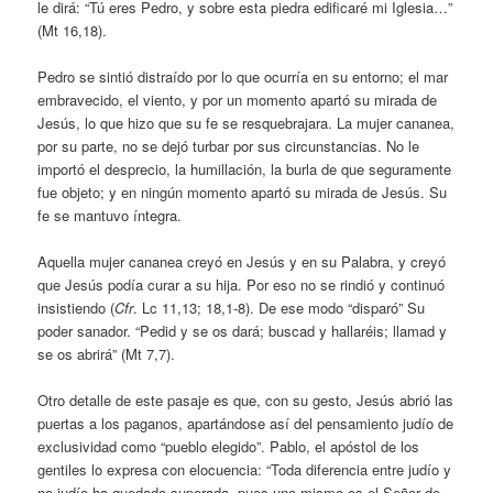
le dirá: “Tú eres Pedro, y sobre esta piedra edificaré mi Iglesia…”
(Mt 16,18).
Pedro se sintió distraído por lo que ocurría en su entorno; el mar
embravecido, el viento, y por un momento apartó su mirada de
Jesús, lo que hizo que su fe se resquebrajara. La mujer cananea,
por su parte, no se dejó turbar por sus circunstancias. No le
importó el desprecio, la humillación, la burla de que seguramente
fue objeto; y en ningún momento apartó su mirada de Jesús. Su
fe se mantuvo íntegra.
Aquella mujer cananea creyó en Jesús y en su Palabra, y creyó
que Jesús podía curar a su hija. Por eso no se rindió y continuó
insistiendo (
Cfr
. Lc 11,13; 18,1-8). De ese modo “disparó” Su
poder sanador. “Pedid y se os dará; buscad y hallaréis; llamad y
se os abrirá” (Mt 7,7).
Otro detalle de este pasaje es que, con su gesto, Jesús abrió las
puertas a los paganos, apartándose así del pensamiento judío de
exclusividad como “pueblo elegido”. Pablo, el apóstol de los
gentiles lo expresa con elocuencia: “Toda diferencia entre judío y
no judío ha quedado superada, pues uno mismo es el Señor de