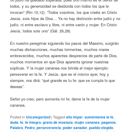
todos, y su generosidad se desborda con todos los que le
invocan” (Rm 10,12). “Todos vosotros, los que creéis en Cristo
Jesús, sois hijos de Dios… Ya no hay distinción entre judío y no
judío, ni entre esclavo y libre, ni entre varón y mujer. En Cristo
Jesús, todos sois uno” (Gál. 26,28).
En nuestro peregrinar siguiendo los pasos del Maestro, surgirán
muchas distracciones, muchas tormentas, muchos mares
embravecidos, muchos aparentes desprecios de parte de Dios,
muchos momentos en que Dios aparenta ignorar nuestras
súplicas. Y la mujer cananea nos brinda el mejor ejemplo:
perseverar en la fe. Y Jesús, que es el mismo ayer, hoy y
siempre, nos dirá: “qué grande es tu fe: que se cumpla lo que
deseas”.
Señor yo creo, pero aumenta mi fe; dame la fe de la mujer
cananea.
Posted in
Uncategorized
|
Tagged
año impar
,
auméntanos la fe
,
duda
,
fe
,
fe íntegra
,
grano de mostaza
,
mujer cananea
,
paganos
,
Palabra
,
Pedro
,
perseverancia
,
poder sanador
,
pueblo elegido
,