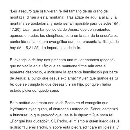
“Les aseguro que si tuvieran fe del tamaño de un grano de
mostaza, dirían a esta montaña: ‘Trasládate de aquí a allá’, y la
montaña se trasladaría; y nada sería imposible para ustedes” (Mt
17,20). Esa frase tan conocida de Jesús, que con variantes
aparece en todos los sinópticos, está en la raíz de la enseñanza
contenida en la lectura evangélica que nos presenta la liturgia de
hoy (Mt 15,21-28): La importancia de la fe.
El evangelio de hoy nos presenta una mujer cananea (pagana)
que no vacila en su fe; que se mantiene firme aún ante el
aparente desprecio, e inclusive la aparente humillación por parte
de Jesús; al punto que Jesús exclama: “Mujer, qué grande es tu
fe: que se cumpla lo que deseas”. Y su hija, por quien había
estado pidiendo, quedó sana.
Esta actitud contrasta con la de Pedro en el evangelio que
leyéramos ayer, quien, al distraer su mirada del Señor, comenzó
a hundirse; lo que provocó que Jesús le dijera: “¡Qué poca fe!
¿Por qué has dudado?”. Sí, Pedro, el mismo a quien luego Jesús
le dirá: “Tú eres Pedro, y sobre esta piedra edificaré mi Iglesia…”