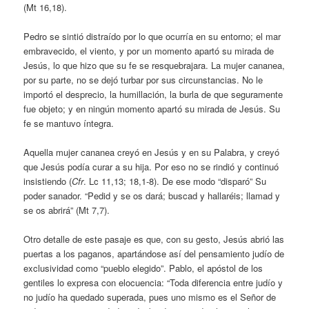
(Mt 16,18).
Pedro se sintió distraído por lo que ocurría en su entorno; el mar
embravecido, el viento, y por un momento apartó su mirada de
Jesús, lo que hizo que su fe se resquebrajara. La mujer cananea,
por su parte, no se dejó turbar por sus circunstancias. No le
importó el desprecio, la humillación, la burla de que seguramente
fue objeto; y en ningún momento apartó su mirada de Jesús. Su
fe se mantuvo íntegra.
Aquella mujer cananea creyó en Jesús y en su Palabra, y creyó
que Jesús podía curar a su hija. Por eso no se rindió y continuó
insistiendo (
Cfr
. Lc 11,13; 18,1-8). De ese modo “disparó” Su
poder sanador. “Pedid y se os dará; buscad y hallaréis; llamad y
se os abrirá” (Mt 7,7).
Otro detalle de este pasaje es que, con su gesto, Jesús abrió las
puertas a los paganos, apartándose así del pensamiento judío de
exclusividad como “pueblo elegido”. Pablo, el apóstol de los
gentiles lo expresa con elocuencia: “Toda diferencia entre judío y
no judío ha quedado superada, pues uno mismo es el Señor de