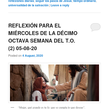
reflexiones diarias
,
seguir los pasos de Jesús
,
tiempo ordinario
,
universalidad de la salvación
|
Leave a reply
REFLEXIÓN PARA EL
MIÉRCOLES DE LA DÉCIMO
OCTAVA SEMANA DEL T.O.
(2) 05-08-20
Posted on
4 August, 2020
“Mujer, qué grande es tu fe: que se cumpla lo que deseas”.