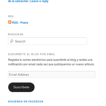
de la salvación
|
Leave a reply
RSS
RSS - Posts
BÚSQUEDA
S
e
a
r
SUSCRÍBETE AL BLOG POR EMAIL
c
Registra tu correo electrónico para suscribirte al blog y recibe una
h
notificación por email cada vez que publiquemos un nuevo artículo.
Email
Address
Suscríbete
SÍGUENOS EN FACEBOOK