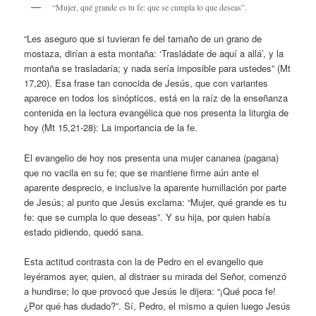
“Mujer, qué grande es tu fe: que se cumpla lo que deseas”.
“Les aseguro que si tuvieran fe del tamaño de un grano de
mostaza, dirían a esta montaña: ‘Trasládate de aquí a allá’, y la
montaña se trasladaría; y nada sería imposible para ustedes” (Mt
17,20). Esa frase tan conocida de Jesús, que con variantes
aparece en todos los sinópticos, está en la raíz de la enseñanza
contenida en la lectura evangélica que nos presenta la liturgia de
hoy (Mt 15,21-28): La importancia de la fe.
El evangelio de hoy nos presenta una mujer cananea (pagana)
que no vacila en su fe; que se mantiene firme aún ante el
aparente desprecio, e inclusive la aparente humillación por parte
de Jesús; al punto que Jesús exclama: “Mujer, qué grande es tu
fe: que se cumpla lo que deseas”. Y su hija, por quien había
estado pidiendo, quedó sana.
Esta actitud contrasta con la de Pedro en el evangelio que
leyéramos ayer, quien, al distraer su mirada del Señor, comenzó
a hundirse; lo que provocó que Jesús le dijera: “¡Qué poca fe!
¿Por qué has dudado?”. Sí, Pedro, el mismo a quien luego Jesús