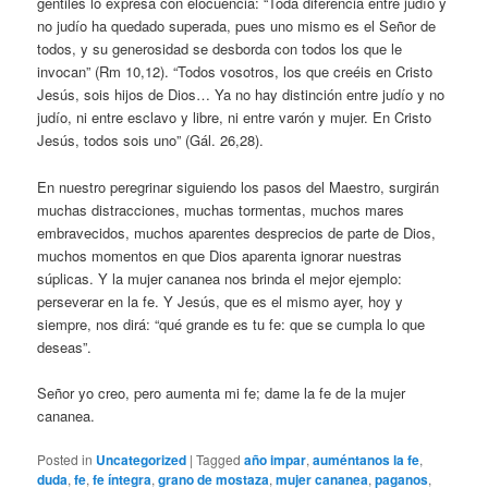
gentiles lo expresa con elocuencia: “Toda diferencia entre judío y
no judío ha quedado superada, pues uno mismo es el Señor de
todos, y su generosidad se desborda con todos los que le
invocan” (Rm 10,12). “Todos vosotros, los que creéis en Cristo
Jesús, sois hijos de Dios… Ya no hay distinción entre judío y no
judío, ni entre esclavo y libre, ni entre varón y mujer. En Cristo
Jesús, todos sois uno” (Gál. 26,28).
En nuestro peregrinar siguiendo los pasos del Maestro, surgirán
muchas distracciones, muchas tormentas, muchos mares
embravecidos, muchos aparentes desprecios de parte de Dios,
muchos momentos en que Dios aparenta ignorar nuestras
súplicas. Y la mujer cananea nos brinda el mejor ejemplo:
perseverar en la fe. Y Jesús, que es el mismo ayer, hoy y
siempre, nos dirá: “qué grande es tu fe: que se cumpla lo que
deseas”.
Señor yo creo, pero aumenta mi fe; dame la fe de la mujer
cananea.
Posted in
Uncategorized
|
Tagged
año impar
,
auméntanos la fe
,
duda
,
fe
,
fe íntegra
,
grano de mostaza
,
mujer cananea
,
paganos
,