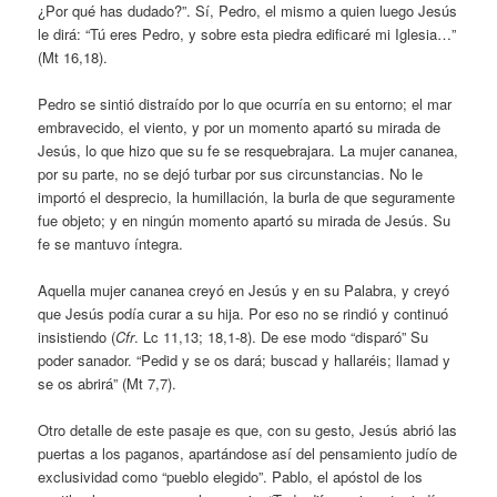
¿Por qué has dudado?”. Sí, Pedro, el mismo a quien luego Jesús
le dirá: “Tú eres Pedro, y sobre esta piedra edificaré mi Iglesia…”
(Mt 16,18).
Pedro se sintió distraído por lo que ocurría en su entorno; el mar
embravecido, el viento, y por un momento apartó su mirada de
Jesús, lo que hizo que su fe se resquebrajara. La mujer cananea,
por su parte, no se dejó turbar por sus circunstancias. No le
importó el desprecio, la humillación, la burla de que seguramente
fue objeto; y en ningún momento apartó su mirada de Jesús. Su
fe se mantuvo íntegra.
Aquella mujer cananea creyó en Jesús y en su Palabra, y creyó
que Jesús podía curar a su hija. Por eso no se rindió y continuó
insistiendo (
Cfr
. Lc 11,13; 18,1-8). De ese modo “disparó” Su
poder sanador. “Pedid y se os dará; buscad y hallaréis; llamad y
se os abrirá” (Mt 7,7).
Otro detalle de este pasaje es que, con su gesto, Jesús abrió las
puertas a los paganos, apartándose así del pensamiento judío de
exclusividad como “pueblo elegido”. Pablo, el apóstol de los