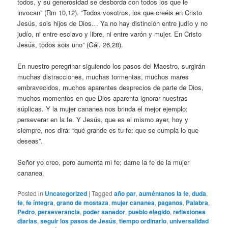
todos, y su generosidad se desborda con todos los que le
invocan” (Rm 10,12). “Todos vosotros, los que creéis en Cristo
Jesús, sois hijos de Dios… Ya no hay distinción entre judío y no
judío, ni entre esclavo y libre, ni entre varón y mujer. En Cristo
Jesús, todos sois uno” (Gál. 26,28).
En nuestro peregrinar siguiendo los pasos del Maestro, surgirán
muchas distracciones, muchas tormentas, muchos mares
embravecidos, muchos aparentes desprecios de parte de Dios,
muchos momentos en que Dios aparenta ignorar nuestras
súplicas. Y la mujer cananea nos brinda el mejor ejemplo:
perseverar en la fe. Y Jesús, que es el mismo ayer, hoy y
siempre, nos dirá: “qué grande es tu fe: que se cumpla lo que
deseas”.
Señor yo creo, pero aumenta mi fe; dame la fe de la mujer
cananea.
Posted in
Uncategorized
|
Tagged
año par
,
auméntanos la fe
,
duda
,
fe
,
fe íntegra
,
grano de mostaza
,
mujer cananea
,
paganos
,
Palabra
,
Pedro
,
perseverancia
,
poder sanador
,
pueblo elegido
,
reflexiones
diarias
,
seguir los pasos de Jesús
,
tiempo ordinario
,
universalidad