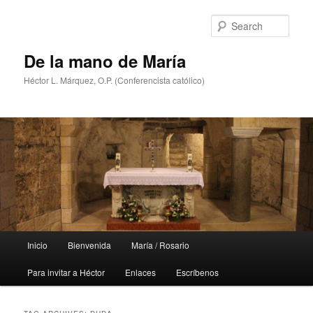
Skip
Skip
to
to
Sear
primary
secondary
content
content
De la mano de María
Héctor L. Márquez, O.P. (Conferencista católico)
Main
Inicio
Bienvenida
María / Rosario
menu
Para invitar a Héctor
Enlaces
Escríbenos