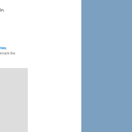
ón.
rias
,
kmark the