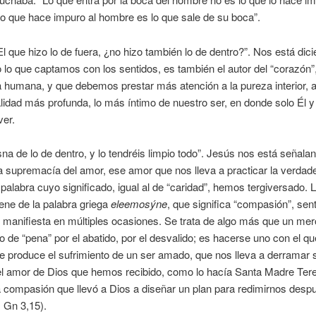
 lo que hace impuro al hombre es lo que sale de su boca”.
El que hizo lo de fuera, ¿no hizo también lo de dentro?”. Nos está dic
o lo que captamos con los sentidos, es también el autor del “corazón”,
 humana, y que debemos prestar más atención a la pureza interior, 
lidad más profunda, lo más íntimo de nuestro ser, en donde solo Él y
er.
na de lo de dentro, y lo tendréis limpio todo”. Jesús nos está señala
 supremacía del amor, ese amor que nos lleva a practicar la verdad
 palabra cuyo significado, igual al de “caridad”, hemos tergiversado. 
ene de la palabra griega
eleemosýne
, que significa “compasión”, sen
manifiesta en múltiples ocasiones. Se trata de algo más que un mer
o de “pena” por el abatido, por el desvalido; es hacerse uno con el qu
ue produce el sufrimiento de un ser amado, que nos lleva a derramar
l amor de Dios que hemos recibido, como lo hacía Santa Madre Ter
a compasión que llevó a Dios a diseñar un plan para redimirnos despu
. Gn 3,15).