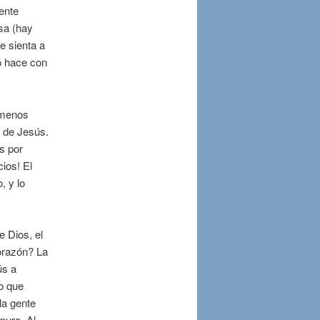
ente
sa (hay
e sienta a
o hace con
l menos
” de Jesús.
s por
ios! El
, y lo
 Dios, el
corazón? La
ús a
o que
la gente
puro. Al