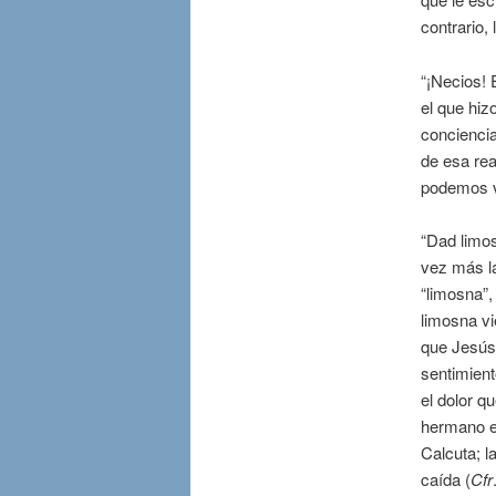
contrario,
“¡Necios! 
el que hiz
conciencia
de esa rea
podemos v
“Dad limos
vez más la
“limosna”,
limosna vi
que Jesús 
sentimient
el dolor q
hermano e
Calcuta; l
caída (
Cfr