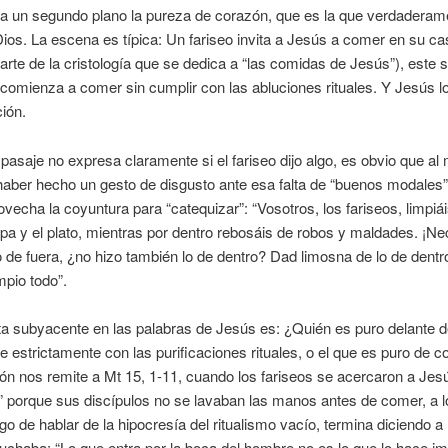
 a un segundo plano la pureza de corazón, que es la que verdaderam
ios. La escena es típica: Un fariseo invita a Jesús a comer en su ca
arte de la cristología que se dedica a “las comidas de Jesús”), este s
comienza a comer sin cumplir con las abluciones rituales. Y Jesús l
ción.
pasaje no expresa claramente si el fariseo dijo algo, es obvio que a
haber hecho un gesto de disgusto ante esa falta de “buenos modales
vecha la coyuntura para “catequizar”: “Vosotros, los fariseos, limpiái
opa y el plato, mientras por dentro rebosáis de robos y maldades. ¡Nec
o de fuera, ¿no hizo también lo de dentro? Dad limosna de lo de dentro
mpio todo”.
a subyacente en las palabras de Jesús es: ¿Quién es puro delante de
 estrictamente con las purificaciones rituales, o el que es puro de 
ón nos remite a Mt 15, 1-11, cuando los fariseos se acercaron a Jes
” porque sus discípulos no se lavaban las manos antes de comer, a l
go de hablar de la hipocresía del ritualismo vacío, termina diciendo a 
uchaba: “Lo que entra por la boca del hombre no es lo que lo hace im