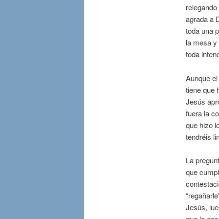
relegando
agrada a D
toda una p
la mesa y 
toda inten
Aunque el 
tiene que 
Jesús apro
fuera la c
que hizo l
tendréis li
La pregunt
que cumple
contestaci
“regañarle
Jesús, lue
que le esc