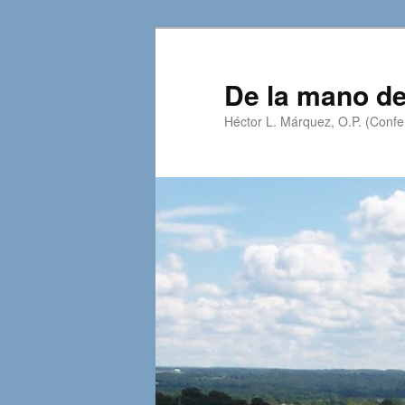
Skip
to
primary
De la mano de
content
Héctor L. Márquez, O.P. (Confer