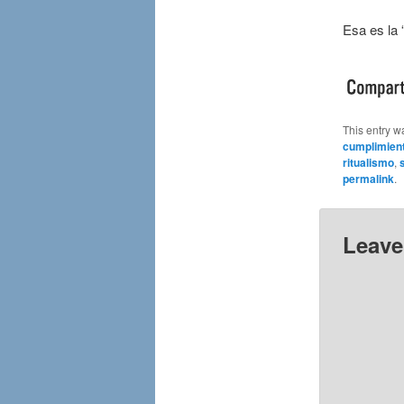
Esa es la 
This entry w
cumplimien
ritualismo
,
permalink
.
Leave