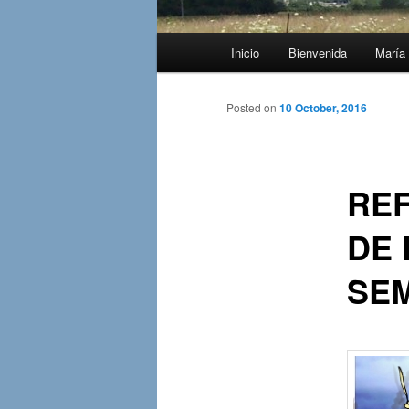
Main
Inicio
Bienvenida
María 
menu
Posted on
10 October, 2016
REF
DE 
SEM