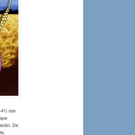
7-41) nos
 que
cación. De
te,