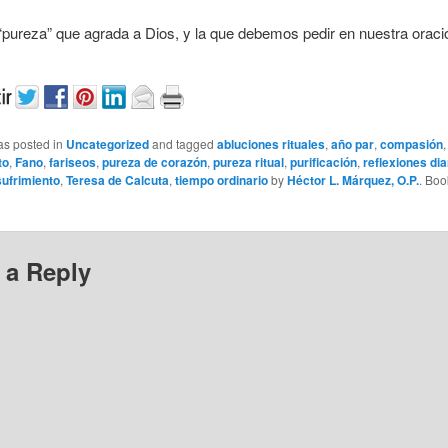
“pureza” que agrada a Dios, y la que debemos pedir en nuestra oraci
as posted in
Uncategorized
and tagged
abluciones rituales
,
año par
,
compasión
,
to
,
Fano
,
fariseos
,
pureza de corazón
,
pureza ritual
,
purificación
,
reflexiones dia
sufrimiento
,
Teresa de Calcuta
,
tiempo ordinario
by
Héctor L. Márquez, O.P.
. Boo
 a Reply