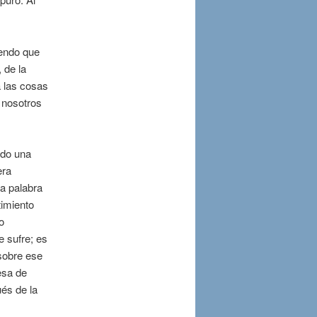
iendo que
 de la
a las cosas
 nosotros
ndo una
era
La palabra
timiento
o
e sufre; es
 sobre ese
esa de
és de la