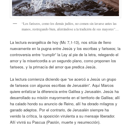
“Los fariseos, como los demás judíos, no comen sin lavarse antes las
manos, restregando bien, aferrándose a la tradición de sus mayores”…
La lectura evangélica de hoy (Mc 7,1-13), nos sitúa de lleno
nuevamente en la pugna entre Jesús y los escribas y fariseos; la
controversia entre “cumplir” la Ley al pie de la letra, relegando el
amor y la misericordia a un segundo plano, como proponen los
fariseos, y la primacía del amor que predica Jesús.
La lectura comienza diciendo que “se acercó a Jesús un grupo
de fariseos con algunos escribas de Jerusalén”. Aquí Marcos
quiere enfatizar la diferencia entre Galilea y Jerusalén. Jesús ha
desarrollado su misión mayormente en el territorio de Galilea; allí
ha calado hondo su anuncio de Reino, allí ha obrado milagros y
ganado adeptos. Por el contrario, de Jerusalén siempre ha
venido la crítica, la oposición virulenta a su mensaje liberador.
Allí vivirá su Pascua (Pasión, muerte y resurrección).