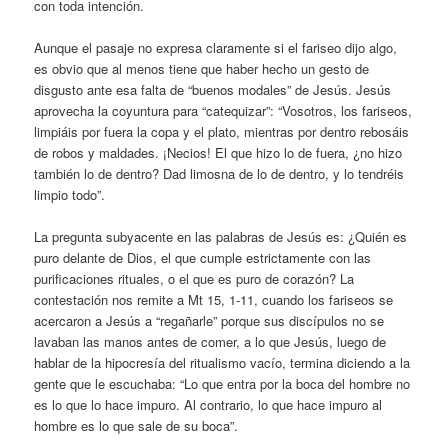
con toda intención.
Aunque el pasaje no expresa claramente si el fariseo dijo algo,
es obvio que al menos tiene que haber hecho un gesto de
disgusto ante esa falta de “buenos modales” de Jesús. Jesús
aprovecha la coyuntura para “catequizar”: “Vosotros, los fariseos,
limpiáis por fuera la copa y el plato, mientras por dentro rebosáis
de robos y maldades. ¡Necios! El que hizo lo de fuera, ¿no hizo
también lo de dentro? Dad limosna de lo de dentro, y lo tendréis
limpio todo”.
La pregunta subyacente en las palabras de Jesús es: ¿Quién es
puro delante de Dios, el que cumple estrictamente con las
purificaciones rituales, o el que es puro de corazón? La
contestación nos remite a Mt 15, 1-11, cuando los fariseos se
acercaron a Jesús a “regañarle” porque sus discípulos no se
lavaban las manos antes de comer, a lo que Jesús, luego de
hablar de la hipocresía del ritualismo vacío, termina diciendo a la
gente que le escuchaba: “Lo que entra por la boca del hombre no
es lo que lo hace impuro. Al contrario, lo que hace impuro al
hombre es lo que sale de su boca”.