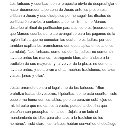
Los fariseos y escribas, con el propósito obvio de desprestigiar o
hacer desmerecer la persona de Jesús ante los presentes,
critican a Jesús y sus discípulos por no seguir los rituales de
purificación previos a sentarse a comer. El mismo Marcos
describe el ritual de purificación para sus lectores (recordemos
que Marcos escribe su relato evangélico para los paganos de la
región itálica que no conocían las costumbres judías; por eso
también explica los arameismos con que salpica en ocasiones
su relato): “Los fariseos, como los demás judíos, no comen sin
lavarse antes las manos, restregando bien, aferrándose a la
tradición de sus mayores, y, al volver de la plaza, no comen sin
lavarse antes, y se aferran a otras muchas tradiciones, de lavar
vasos, jarras y ollas”.
Jesús arremete contra el legalismo de los fariseos: “Bien
profetizó Isaías de vosotros, hipócritas, como está escrito: ‘Este
pueblo me honra con los labios, pero su corazón está lejos de
mí. El culto que me dan está vacío, porque la doctrina que
enseñan son preceptos humanos.’ Dejáis a un lado el
mandamiento de Dios para aferraros a la tradición de los
hombres”. Está claro, los fariseos habían convertido el decálogo