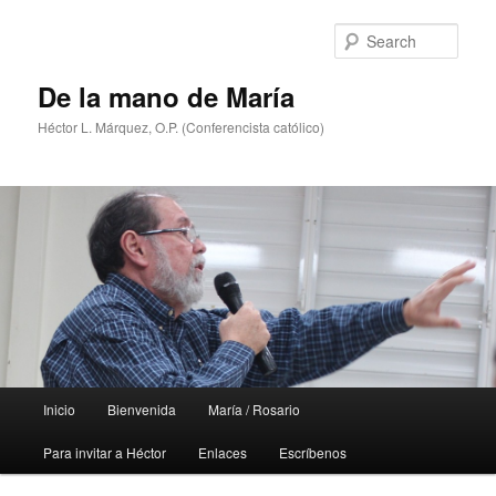
Skip
Skip
to
to
Sear
primary
secondary
content
content
De la mano de María
Héctor L. Márquez, O.P. (Conferencista católico)
Main
Inicio
Bienvenida
María / Rosario
menu
Para invitar a Héctor
Enlaces
Escríbenos