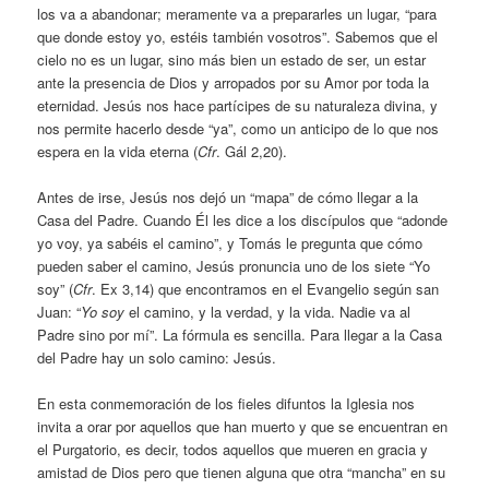
los va a abandonar; meramente va a prepararles un lugar, “para
que donde estoy yo, estéis también vosotros”. Sabemos que el
cielo no es un lugar, sino más bien un estado de ser, un estar
ante la presencia de Dios y arropados por su Amor por toda la
eternidad. Jesús nos hace partícipes de su naturaleza divina, y
nos permite hacerlo desde “ya”, como un anticipo de lo que nos
espera en la vida eterna (
Cfr
. Gál 2,20).
Antes de irse, Jesús nos dejó un “mapa” de cómo llegar a la
Casa del Padre. Cuando Él les dice a los discípulos que “adonde
yo voy, ya sabéis el camino”, y Tomás le pregunta que cómo
pueden saber el camino, Jesús pronuncia uno de los siete “Yo
soy” (
Cfr
. Ex 3,14) que encontramos en el Evangelio según san
Juan: “
Yo soy
el camino, y la verdad, y la vida. Nadie va al
Padre sino por mí”. La fórmula es sencilla. Para llegar a la Casa
del Padre hay un solo camino: Jesús.
En esta conmemoración de los fieles difuntos la Iglesia nos
invita a orar por aquellos que han muerto y que se encuentran en
el Purgatorio, es decir, todos aquellos que mueren en gracia y
amistad de Dios pero que tienen alguna que otra “mancha” en su