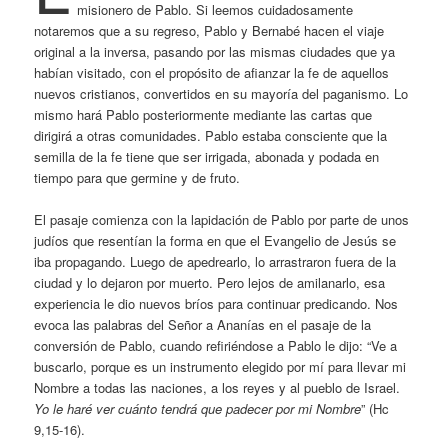
misionero de Pablo. Si leemos cuidadosamente
notaremos que a su regreso, Pablo y Bernabé hacen el viaje
original a la inversa, pasando por las mismas ciudades que ya
habían visitado, con el propósito de afianzar la fe de aquellos
nuevos cristianos, convertidos en su mayoría del paganismo. Lo
mismo hará Pablo posteriormente mediante las cartas que
dirigirá a otras comunidades. Pablo estaba consciente que la
semilla de la fe tiene que ser irrigada, abonada y podada en
tiempo para que germine y de fruto.
El pasaje comienza con la lapidación de Pablo por parte de unos
judíos que resentían la forma en que el Evangelio de Jesús se
iba propagando. Luego de apedrearlo, lo arrastraron fuera de la
ciudad y lo dejaron por muerto. Pero lejos de amilanarlo, esa
experiencia le dio nuevos bríos para continuar predicando. Nos
evoca las palabras del Señor a Ananías en el pasaje de la
conversión de Pablo, cuando refiriéndose a Pablo le dijo: “Ve a
buscarlo, porque es un instrumento elegido por mí para llevar mi
Nombre a todas las naciones, a los reyes y al pueblo de Israel.
Yo le haré ver cuánto tendrá que padecer por mi Nombre
” (Hc
9,15-16).