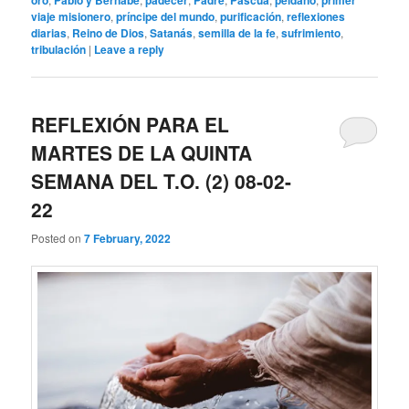
oro
Pablo y Bernabé
padecer
Padre
Pascua
peldaño
primer
viaje misionero
,
príncipe del mundo
,
purificación
,
reflexiones
diarias
,
Reino de Dios
,
Satanás
,
semilla de la fe
,
sufrimiento
,
tribulación
|
Leave a reply
REFLEXIÓN PARA EL
MARTES DE LA QUINTA
SEMANA DEL T.O. (2) 08-02-
22
Posted on
7 February, 2022