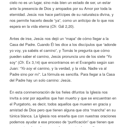
cielo no es un lugar, sino más bien un estado de ser, un estar
ante la presencia de Dios y arropados por su Amor por toda la
eternidad. Jesús nos hace partícipes de su naturaleza divina, y
nos permite hacerlo desde “ya”, como un anticipo de lo que nos
espera en la vida eterna (
Cfr
. Gál 2,20).
Antes de irse, Jesús nos dejó un “mapa” de cómo llegar a la
Casa del Padre. Cuando Él les dice a los discípulos que “adonde
yo voy, ya sabéis el camino”, y Tomás le pregunta que cómo
pueden saber el camino, Jesús pronuncia uno de los siete “Yo
soy” (
Cfr
. Ex 3,14) que encontramos en el Evangelio según san
Juan: “
Yo soy
el camino, y la verdad, y la vida. Nadie va al
Padre sino por mí”. La fórmula es sencilla. Para llegar a la Casa
del Padre hay un solo camino: Jesús.
En esta conmemoración de los fieles difuntos la Iglesia nos
invita a orar por aquellos que han muerto y que se encuentran en
el Purgatorio, es decir, todos aquellos que mueren en gracia y
amistad de Dios pero que tienen alguna que otra “mancha” en su
túnica blanca. La Iglesia nos enseña que con nuestras oraciones
podemos ayudar a ese proceso de “purificación” que tienen que