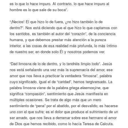
es lo que lo hace impuro. Al contrario, lo que hace impuro al
hombre es lo que sale de su boca”.
“¡Necios! El que hizo lo de fuera, ¿no hizo también lo de
dentro?”. Nos está diciendo que el que hizo lo que captamos con
los sentidos, es también el autor del “corazón”, de la conciencia
humana, y que debemos prestar más atención a la pureza
interior, a las cosas de esa realidad más profunda, lo más íntimo
de nuestro ser, en donde solo Él y nosotros podemos ver.
“Dad limosna de lo de dentro, y lo tendréis limpio todo”. Jesús
nos está señalando una vez más la supremacía del amor, ese
amor que nos lleva a practicar la verdadera “limosna”, palabra
cuyo significado, igual el de “caridad”, hemos tergiversado. La
palabra limosna viene de la palabra griega
eleemosýne
, que
significa “compasión”, sentimiento que Jesús manifiesta en
múltiples ocasiones. Se trata de algo más que un mero
sentimiento de “pena” por el abatido, por el desvalido; es hacerse
uno con el que sufre; es el dolor que produce el sufrimiento de un
ser amado, que nos lleva a derramar sobre ese hermano el amor
de Dios que hemos recibido, como lo hacía Teresa de Calcuta.