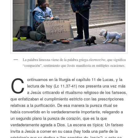
La palabra limosna viene de la palabra griega
eleemosýne
, que significa
“compasión”, sentimiento que Jesús manifiesta en múltiples ocasiones.
C
ontinuamos en la liturgia el capítulo 11 de Lucas, y la
lectura de hoy (Lc 11,37-41) nos presenta una vez más
a Jesús criticando el ritualismo religioso de los fariseos,
que enfatizaban el cumplimiento estricto con las prescripciones
relativas a la purificación. De esa manera la pureza ritual se
había convertido en lo verdaderamente importante, relegando a
un segundo plano la pureza de corazón, que es la que
verdaderamente agrada a Dios. La escena es típica: Un fariseo
invita a Jesús a comer en su casa (hay toda una parte de la
cristología que se dedica a “las comidas de Jesús”), y este se