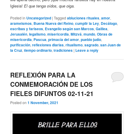
Iglesia!
El que tenga oídos, que oiga.
Posted in
Uncategorized
|
Tagged
abluciones rituales
,
amor
,
arameismos
,
Buena Nueva del Reino
,
cumplir la Ley
,
Decálogo
,
escribas y fariseos
,
Evangelio según san Marcos
,
Galilea
,
Jerusalén
,
legalismo
,
misericordia
,
Mitzvá
,
mundo
,
Obras de
misericordia
,
Pascua
,
primacía del amor
,
pueblo judío
,
purificación
,
reflexiones diarias
,
ritualismo
,
sagrado
,
san Juan de
la Cruz
,
tiempo ordinario
,
tradiciones
|
Leave a reply
REFLEXIÓN PARA LA
CONMEMORACIÓN DE LOS
FIELES DIFUNTOS 02-11-21
Posted on
1 November, 2021