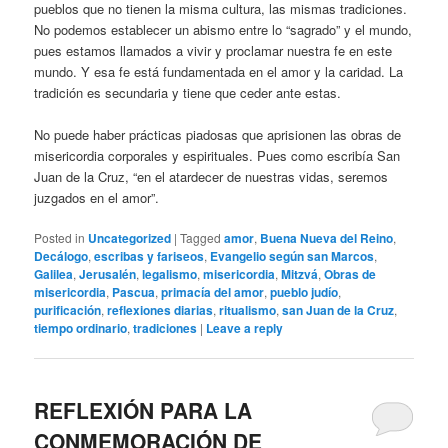
pueblos que no tienen la misma cultura, las mismas tradiciones.
No podemos establecer un abismo entre lo “sagrado” y el mundo,
pues estamos llamados a vivir y proclamar nuestra fe en este
mundo. Y esa fe está fundamentada en el amor y la caridad. La
tradición es secundaria y tiene que ceder ante estas.
No puede haber prácticas piadosas que aprisionen las obras de
misericordia corporales y espirituales. Pues como escribía San
Juan de la Cruz, “en el atardecer de nuestras vidas, seremos
juzgados en el amor”.
Posted in
Uncategorized
|
Tagged
amor
,
Buena Nueva del Reino
,
Decálogo
,
escribas y fariseos
,
Evangelio según san Marcos
,
Galilea
,
Jerusalén
,
legalismo
,
misericordia
,
Mitzvá
,
Obras de
misericordia
,
Pascua
,
primacía del amor
,
pueblo judío
,
purificación
,
reflexiones diarias
,
ritualismo
,
san Juan de la Cruz
,
tiempo ordinario
,
tradiciones
|
Leave a reply
REFLEXIÓN PARA LA
CONMEMORACIÓN DE