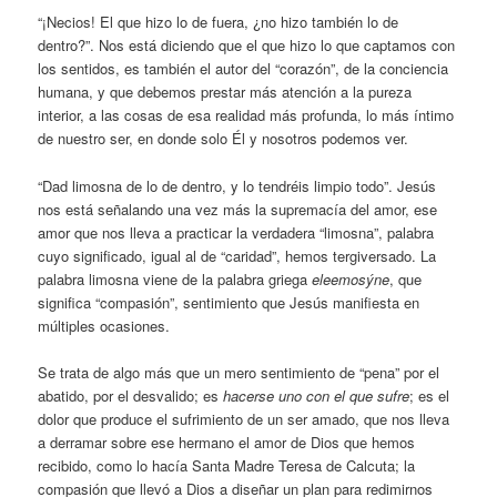
“¡Necios! El que hizo lo de fuera, ¿no hizo también lo de
dentro?”. Nos está diciendo que el que hizo lo que captamos con
los sentidos, es también el autor del “corazón”, de la conciencia
humana, y que debemos prestar más atención a la pureza
interior, a las cosas de esa realidad más profunda, lo más íntimo
de nuestro ser, en donde solo Él y nosotros podemos ver.
“Dad limosna de lo de dentro, y lo tendréis limpio todo”. Jesús
nos está señalando una vez más la supremacía del amor, ese
amor que nos lleva a practicar la verdadera “limosna”, palabra
cuyo significado, igual al de “caridad”, hemos tergiversado. La
palabra limosna viene de la palabra griega
eleemosýne
, que
significa “compasión”, sentimiento que Jesús manifiesta en
múltiples ocasiones.
Se trata de algo más que un mero sentimiento de “pena” por el
abatido, por el desvalido; es
hacerse uno con el que sufre
; es el
dolor que produce el sufrimiento de un ser amado, que nos lleva
a derramar sobre ese hermano el amor de Dios que hemos
recibido, como lo hacía Santa Madre Teresa de Calcuta; la
compasión que llevó a Dios a diseñar un plan para redimirnos