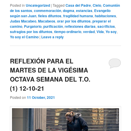
Posted in
Uncategorized
|
Tagged
Casa del Padre
,
Cielo
,
Comunión
de los santos
,
conmemoración
,
dogma
,
estancias
,
Evangelio
según san Juan
,
fieles difuntos
,
fragilidad humana
,
habitaciones
,
Judas Macabeo
,
Macabeos
,
orar por los difuntos
,
preparar el
camino
,
Purgatorio
,
purificación
,
reflexiones diarias
,
sacrificios
,
sufragios por los difuntos
,
tiempo ordinario
,
verdad
,
Vida
,
Yo soy
,
Yo soy el Camino
|
Leave a reply
REFLEXIÓN PARA EL
MARTES DE LA VIGÉSIMA
OCTAVA SEMANA DEL T.O.
(1) 12-10-21
Posted on
11 October, 2021