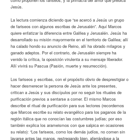
como proponen los fariseos, y la primacía del amor que predica
Jesús.
La lectura comienza diciendo que “se acercó a Jesús un grupo
de fariseos con algunos escribas de Jerusalén”. Aquí Marcos
quiere enfatizar la diferencia entre Galilea y Jerusalén. Jesús ha
desarrollado su misión mayormente en el territorio de Galilea; allí
ha calado hondo su anuncio de Reino, allí ha obrado milagros y
ganado adeptos. Por el contrario, de Jerusalén siempre ha
venido la crítica, la oposición virulenta a su mensaje liberador.
Allí vivirá su Pascua (Pasión, muerte y resurrección).
Los fariseos y escribas, con el propósito obvio de desprestigiar o
hacer desmerecer la persona de Jesús ante los presentes,
critican a Jesús y sus discípulos por no seguir los rituales de
purificación previos a sentarse a comer. El mismo Marcos
describe el ritual de purificación para sus lectores (recordemos
que Marcos escribe su relato evangélico para los paganos de la
región itálica que no conocían las costumbres judías; por eso
también explica los arameismos con que salpica en ocasiones
su relato): “Los fariseos, como los demás judíos, no comen sin
lavarse antes las manos, restregando bien, aferrándose a la