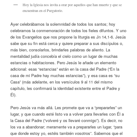
Hoy la Iglesia nos invita a orar por aquellos que han muerto y que se
encuentran en el Purgatorio.
Ayer celebrábamos la solemnidad de todos los santos; hoy
celebramos la conmemoración de todos los fieles difuntos. Y uno
de los Evangelios que nos propone la liturgia es Jn 14,1-6. Jesús
sabe que su fin está cerca y quiere preparar a sus discípulos o,
más bien, consolarlos, brindarles palabras de aliento. La
mentalidad judía concebía el cielo como un lugar de muchas
estancias o habitaciones. Pero Jesús le añade un elemento
adicional: esas “estancias” están en la casa del Padre (“En la
casa de mi Padre hay muchas estancias”), y esa casa es “su
Casa” (más adelante, en los versículos 9 al 11 del mismo
capítulo, les confirmará la identidad existente entre el Padre y
Él).
Pero Jesús va más allá. Les promete que va a “prepararles” un
lugar, y que cuando esté listo va a volver para llevarles con Él a
la Casa del Padre (“volveré y os llevaré conmigo”). Es decir, no
los va a abandonar; meramente va a prepararles un lugar, “para
que donde estoy yo, estéis también vosotros”. Sabemos que el