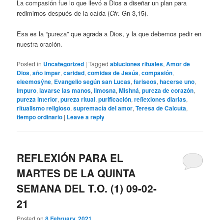
La compasión fue lo que llevó a Dios a diseñar un plan para
redimirnos después de la caída (
Cfr
. Gn 3,15).
Esa es la “pureza” que agrada a Dios, y la que debemos pedir en
nuestra oración.
Posted in
Uncategorized
|
Tagged
abluciones rituales
,
Amor de
Dios
,
año impar
,
caridad
,
comidas de Jesús
,
compasión
,
eleemosýne
,
Evangelio según san Lucas
,
fariseos
,
hacerse uno
,
impuro
,
lavarse las manos
,
limosna
,
Mishná
,
pureza de corazón
,
pureza interior
,
pureza ritual
,
purificación
,
reflexiones diarias
,
ritualismo religioso
,
supremacía del amor
,
Teresa de Calcuta
,
tiempo ordinario
|
Leave a reply
REFLEXIÓN PARA EL
MARTES DE LA QUINTA
SEMANA DEL T.O. (1) 09-02-
21
Posted on
8 February, 2021