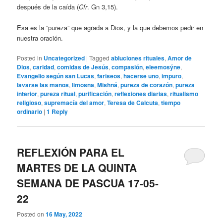
después de la caída (
Cfr
. Gn 3,15).
Esa es la “pureza” que agrada a Dios, y la que debemos pedir en
nuestra oración.
Posted in
Uncategorized
|
Tagged
abluciones rituales
,
Amor de
Dios
,
caridad
,
comidas de Jesús
,
compasión
,
eleemosýne
,
Evangelio según san Lucas
,
fariseos
,
hacerse uno
,
impuro
,
lavarse las manos
,
limosna
,
Mishná
,
pureza de corazón
,
pureza
interior
,
pureza ritual
,
purificación
,
reflexiones diarias
,
ritualismo
religioso
,
supremacía del amor
,
Teresa de Calcuta
,
tiempo
ordinario
|
1
Reply
REFLEXIÓN PARA EL
MARTES DE LA QUINTA
SEMANA DE PASCUA 17-05-
22
Posted on
16 May, 2022