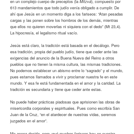
en un complejo cuerpo de preceptos (la
Mitzvá
), compuesto por
613 mandamientos que todo judío venía obligado a cumplir. De
ahí que Jesús en un momento diga a los fariseos: “Atan pesadas
cargas y las ponen sobre los hombros de los demás, mientras
que ellos no quieren moverlas ni siquiera con el dedo” (Mt 23,4).
La hipocresía, el legalismo ritual vacío.
Jesús está claro, la tradición está basada en el decálogo. Pero
esa tradición, propia del pueblo judío, tiene que ceder ante las
exigencias del anuncio de la Buena Nueva del Reino a otros
pueblos que no tienen la misma cultura, las mismas tradiciones.
No podemos establecer un abismo entre lo “sagrado” y el mundo,
pues estamos llamados a vivir y proclamar nuestra fe en este
mundo. Y esa fe está fundamentada en el amor y la caridad. La
tradición es secundaria y tiene que ceder ante estas.
No puede haber prácticas piadosas que aprisionen las obras de
misericordia corporales y espirituales. Pues como escribía San
Juan de la Cruz, “en el atardecer de nuestras vidas, seremos
juzgados en el amor”.
Me apena decirlo, pero ¡qué muchos fariseos hay en nuestra