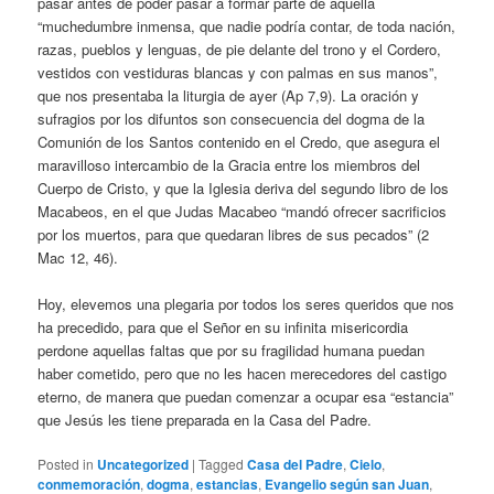
pasar antes de poder pasar a formar parte de aquella
“muchedumbre inmensa, que nadie podría contar, de toda nación,
razas, pueblos y lenguas, de pie delante del trono y el Cordero,
vestidos con vestiduras blancas y con palmas en sus manos”,
que nos presentaba la liturgia de ayer (Ap 7,9). La oración y
sufragios por los difuntos son consecuencia del dogma de la
Comunión de los Santos contenido en el Credo, que asegura el
maravilloso intercambio de la Gracia entre los miembros del
Cuerpo de Cristo, y que la Iglesia deriva del segundo libro de los
Macabeos, en el que Judas Macabeo “mandó ofrecer sacrificios
por los muertos, para que quedaran libres de sus pecados” (2
Mac 12, 46).
Hoy, elevemos una plegaria por todos los seres queridos que nos
ha precedido, para que el Señor en su infinita misericordia
perdone aquellas faltas que por su fragilidad humana puedan
haber cometido, pero que no les hacen merecedores del castigo
eterno, de manera que puedan comenzar a ocupar esa “estancia”
que Jesús les tiene preparada en la Casa del Padre.
Posted in
Uncategorized
|
Tagged
Casa del Padre
,
Cielo
,
conmemoración
,
dogma
,
estancias
,
Evangelio según san Juan
,