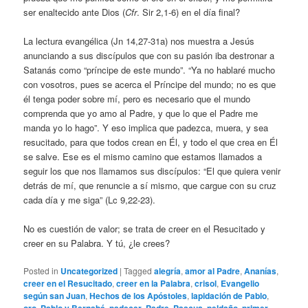
ser enaltecido ante Dios (
Cfr
. Sir 2,1-6) en el día final?
La lectura evangélica (Jn 14,27-31a) nos muestra a Jesús
anunciando a sus discípulos que con su pasión iba destronar a
Satanás como “príncipe de este mundo”. “Ya no hablaré mucho
con vosotros, pues se acerca el Príncipe del mundo; no es que
él tenga poder sobre mí, pero es necesario que el mundo
comprenda que yo amo al Padre, y que lo que el Padre me
manda yo lo hago”. Y eso implica que padezca, muera, y sea
resucitado, para que todos crean en Él, y todo el que crea en Él
se salve. Ese es el mismo camino que estamos llamados a
seguir los que nos llamamos sus discípulos: “El que quiera venir
detrás de mí, que renuncie a sí mismo, que cargue con su cruz
cada día y me siga” (Lc 9,22-23).
No es cuestión de valor; se trata de creer en el Resucitado y
creer en su Palabra. Y tú, ¿le crees?
Posted in
Uncategorized
|
Tagged
alegría
,
amor al Padre
,
Ananías
,
creer en el Resucitado
,
creer en la Palabra
,
crisol
,
Evangelio
según san Juan
,
Hechos de los Apóstoles
,
lapidación de Pablo
,
,
,
,
,
,
,