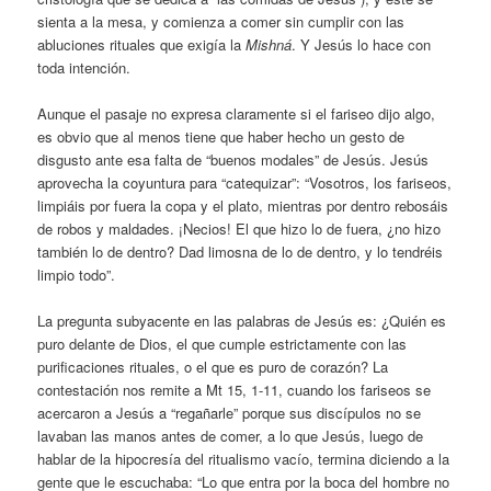
sienta a la mesa, y comienza a comer sin cumplir con las
abluciones rituales que exigía la
Mishná
. Y Jesús lo hace con
toda intención.
Aunque el pasaje no expresa claramente si el fariseo dijo algo,
es obvio que al menos tiene que haber hecho un gesto de
disgusto ante esa falta de “buenos modales” de Jesús. Jesús
aprovecha la coyuntura para “catequizar”: “Vosotros, los fariseos,
limpiáis por fuera la copa y el plato, mientras por dentro rebosáis
de robos y maldades. ¡Necios! El que hizo lo de fuera, ¿no hizo
también lo de dentro? Dad limosna de lo de dentro, y lo tendréis
limpio todo”.
La pregunta subyacente en las palabras de Jesús es: ¿Quién es
puro delante de Dios, el que cumple estrictamente con las
purificaciones rituales, o el que es puro de corazón? La
contestación nos remite a Mt 15, 1-11, cuando los fariseos se
acercaron a Jesús a “regañarle” porque sus discípulos no se
lavaban las manos antes de comer, a lo que Jesús, luego de
hablar de la hipocresía del ritualismo vacío, termina diciendo a la
gente que le escuchaba: “Lo que entra por la boca del hombre no