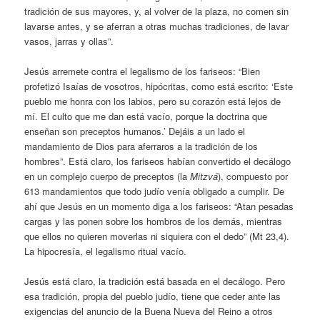
tradición de sus mayores, y, al volver de la plaza, no comen sin
lavarse antes, y se aferran a otras muchas tradiciones, de lavar
vasos, jarras y ollas”.
Jesús arremete contra el legalismo de los fariseos: “Bien
profetizó Isaías de vosotros, hipócritas, como está escrito: ‘Este
pueblo me honra con los labios, pero su corazón está lejos de
mí. El culto que me dan está vacío, porque la doctrina que
enseñan son preceptos humanos.’ Dejáis a un lado el
mandamiento de Dios para aferraros a la tradición de los
hombres”. Está claro, los fariseos habían convertido el decálogo
en un complejo cuerpo de preceptos (la
Mitzvá
), compuesto por
613 mandamientos que todo judío venía obligado a cumplir. De
ahí que Jesús en un momento diga a los fariseos: “Atan pesadas
cargas y las ponen sobre los hombros de los demás, mientras
que ellos no quieren moverlas ni siquiera con el dedo” (Mt 23,4).
La hipocresía, el legalismo ritual vacío.
Jesús está claro, la tradición está basada en el decálogo. Pero
esa tradición, propia del pueblo judío, tiene que ceder ante las
exigencias del anuncio de la Buena Nueva del Reino a otros