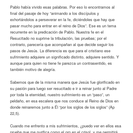
Pablo había vivido esas palabras. Por eso lo encontramos al
final del pasaje de hoy “animando a los discípulos y
exhortándolos a perseverar en la fe, diciéndoles que hay que
pasar mucho para entrar en el reino de Dios”. Ese es un tema
recurrente en la predicación de Pablo. Nuestra fe en el
Resucitado no suprime la tribulación, las pruebas; por el
contrario, parecería que acompañan al que decide seguir los
pasos de Jesús. La diferencia es que para el cristiano ese
sufrimiento adquiere un significado distinto, adquiere sentido. Y
aunque para quien no tiene fe parezca un contrasentido, es
también motivo de alegría.
Sabemos que de la misma manera que Jesús fue glorificado en
su pasión para luego ser resucitado e ir a reinar junto al Padre
por toda la eternidad, nuestro sufrimiento es un “paso”, un
peldaño, en esa escalera que nos conduce al Reino de Dios en
donde reinaremos junto a Él “por los siglos de los siglos” (Ap
22,5).
Cuando me enfrento a mis sufrimientos, ¿puedo ver en ellos esa
prueba que me purifica como el oro en el crisol, y me permitirá