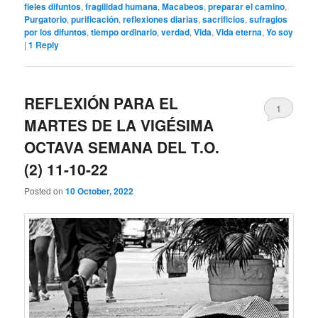
fieles difuntos
,
fragilidad humana
,
Macabeos
,
preparar el camino
,
Purgatorio
,
purificación
,
reflexiones diarias
,
sacrificios
,
sufragios
por los difuntos
,
tiempo ordinario
,
verdad
,
Vida
,
Vida eterna
,
Yo soy
|
1
Reply
REFLEXIÓN PARA EL
1
MARTES DE LA VIGÉSIMA
OCTAVA SEMANA DEL T.O.
(2) 11-10-22
Posted on
10 October, 2022