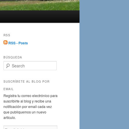
RSS
RSS - Posts
BÚSQUEDA
S
e
a
r
SUSCRÍBETE AL BLOG POR
c
EMAIL
h
Registra tu correo electrónico para
suscribirte al blog y recibe una
notificación por email cada vez
que publiquemos un nuevo
artículo.
Email