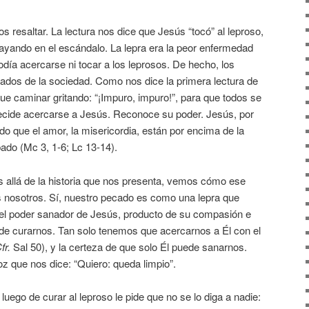
s resaltar. La lectura nos dice que Jesús “tocó” al leproso,
rayando en el escándalo. La lepra era la peor enfermedad
día acercarse ni tocar a los leprosos. De hecho, los
nados de la sociedad. Como nos dice la primera lectura de
que caminar gritando: “¡Impuro, impuro!”, para que todos se
 decide acercarse a Jesús. Reconoce su poder. Jesús, por
ido que el amor, la misericordia, están por encima de la
do (Mc 3, 1-6; Lc 13-14).
s allá de la historia que nos presenta, vemos cómo ese
s nosotros. Sí, nuestro pecado es como una lepra que
el poder sanador de Jesús, producto de su compasión e
z de curarnos. Tan solo tenemos que acercarnos a Él con el
fr.
Sal 50), y la certeza de que solo Él puede sanarnos.
que nos dice: “Quiero: queda limpio”.
luego de curar al leproso le pide que no se lo diga a nadie: