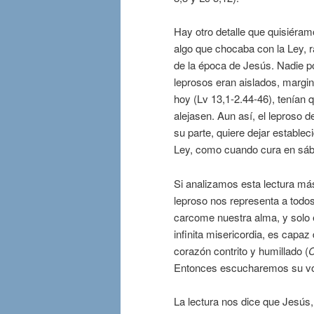
Hay otro detalle que quisiéramo
algo que chocaba con la Ley, 
de la época de Jesús. Nadie po
leprosos eran aislados, margi
hoy (Lv 13,1-2.44-46), tenían 
alejasen. Aun así, el leproso
su parte, quiere dejar establec
Ley, como cuando cura en sába
Si analizamos esta lectura má
leproso nos representa a todo
carcome nuestra alma, y solo 
infinita misericordia, es capa
corazón contrito y humillado (
C
Entonces escucharemos su voz 
La lectura nos dice que Jesús, 