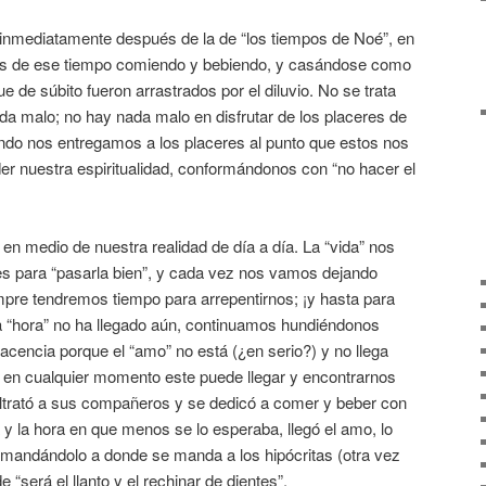
 inmediatamente después de la de “los tiempos de Noé”, en
los de ese tiempo comiendo y bebiendo, y casándose como
ue de súbito fueron arrastrados por el diluvio. No se trata
da malo; no hay nada malo en disfrutar de los placeres de
ando nos entregamos a los placeres al punto que estos nos
er nuestra espiritualidad, conformándonos con “no hacer el
en medio de nuestra realidad de día a día. La “vida” nos
s para “pasarla bien”, y cada vez nos vamos dejando
empre tendremos tiempo para arrepentirnos; ¡y hasta para
 “hora” no ha llegado aún, continuamos hundiéndonos
cencia porque el “amo” no está (¿en serio?) y no llega
 en cualquier momento este puede llegar y encontrarnos
ltrató a sus compañeros y se dedicó a comer y beber con
a y la hora en que menos se lo esperaba, llegó el amo, lo
 “mandándolo a donde se manda a los hipócritas (otra vez
 “será el llanto y el rechinar de dientes”.