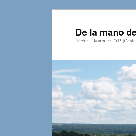
Skip
Skip
to
to
primary
secondary
De la mano de
content
content
Héctor L. Márquez, O.P. (Confer