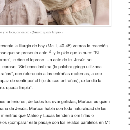
no y lo tocó, diciendo: «Quiero: queda limpio.»
resenta la liturgia de hoy (Mc 1, 40-45) vemos la reacción
so que se presenta ante Él y le pide que lo cure: “Si
rme”, le dice el leproso. Un acto de fe. Jesús se
leproso: “Sintiendo lástima (la palabra griega utilizada
trañas”, con referencia a las entrañas maternas, a ese
az de sentir por el hijo de sus entrañas), extendió la
ro: queda limpio’”.
 anteriores, de todos los evangelistas, Marcos es quien
ana de Jesús. Marcos habla con toda naturalidad de las
mientras que Mateo y Lucas tienden a omitirlas o
lelos (comparar este pasaje con los relatos paralelos en Mt