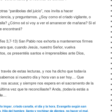
otras “parábolas del juicio”, nos invita a hacer
encia, y preguntarnos. ¿Soy como el criado vigilante, o
analla? ¿Cómo sé si voy a ver el amanecer de mañana? Si el
e encontrará?
 (Tes 3,7-13) San Pablo nos exhorta a mantenernos firmes
“para que, cuando Jesús, nuestro Señor, vuelva
s, os presentéis santos e irreprensibles ante Dios,
través de estas lecturas, y nos ha dicho que todavía
sabemos si nuestro día y hora van a ser hoy… Que
o nos acusa; y siempre nos espera en el sacramento de la
última vez que te reconciliaste? Anda, ¡todavía estás a
rde…
ño impar
,
criado canalla
,
el día y la hora
,
Evangelio según san
o
,
Hijo del hombre
,
llanto y rechinar de dientes
,
no hacer el mal
,