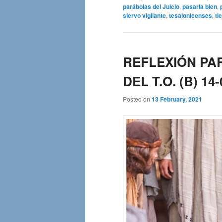
parábolas del Juicio
,
pasarla bien
,
siervo vigilante
,
tesalonicenses
,
ti
REFLEXIÓN PA
DEL T.O. (B) 14-
Posted on
13 February, 2021