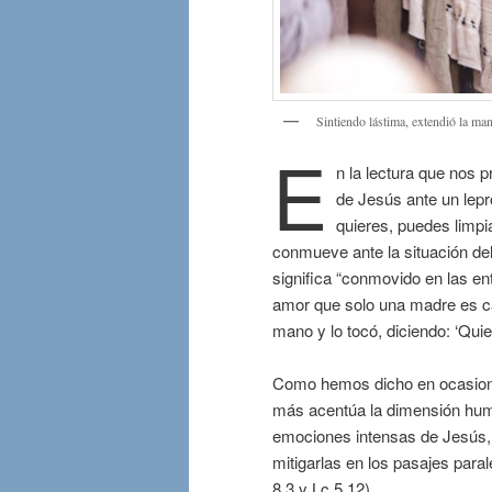
Sintiendo lástima, extendió la ma
E
n la lectura que nos p
de Jesús ante un lepro
quieres, puedes limpia
conmueve ante la situación del 
significa “conmovido en las en
amor que solo una madre es cap
mano y lo tocó, diciendo: ‘Quie
Como hemos dicho en ocasiones
más acentúa la dimensión hum
emociones intensas de Jesús, 
mitigarlas en los pasajes para
8,3 y Lc 5,12).