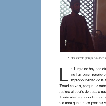
“Estad en vela, porque no sabéis 
L
a liturgia de hoy nos of
las llamadas “parábolas
impredecibilidad de la
“Estad en vela, porque no sab
supiera el dueño de casa a qué
dejaría abrir un boquete en su
a la hora que menos penséis vi