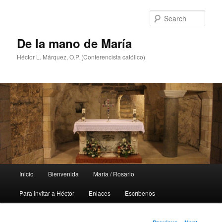
Skip
to
Sear
primary
content
De la mano de María
Héctor L. Márquez, O.P. (Conferencista católico)
Main
Inicio
Bienvenida
María / Rosario
menu
Para invitar a Héctor
Enlaces
Escríbenos
Post