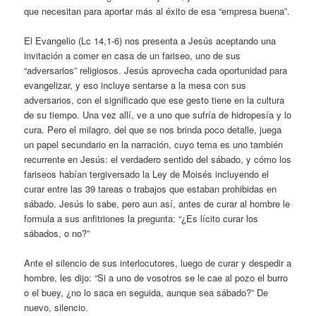
que necesitan para aportar más al éxito de esa “empresa buena”.
El Evangelio (Lc 14,1-6) nos presenta a Jesús aceptando una
invitación a comer en casa de un fariseo, uno de sus
“adversarios” religiosos. Jesús aprovecha cada oportunidad para
evangelizar, y eso incluye sentarse a la mesa con sus
adversarios, con el significado que ese gesto tiene en la cultura
de su tiempo. Una vez allí, ve a uno que sufría de hidropesía y lo
cura. Pero el milagro, del que se nos brinda poco detalle, juega
un papel secundario en la narración, cuyo tema es uno también
recurrente en Jesús: el verdadero sentido del sábado, y cómo los
fariseos habían tergiversado la Ley de Moisés incluyendo el
curar entre las 39 tareas o trabajos que estaban prohibidas en
sábado. Jesús lo sabe, pero aun así, antes de curar al hombre le
formula a sus anfitriones la pregunta: “¿Es lícito curar los
sábados, o no?”
Ante el silencio de sus interlocutores, luego de curar y despedir a
hombre, les dijo: “Si a uno de vosotros se le cae al pozo el burro
o el buey, ¿no lo saca en seguida, aunque sea sábado?” De
nuevo, silencio.