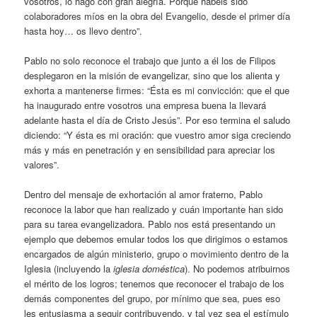
vosotros, lo hago con gran alegría. Porque habéis sido
colaboradores míos en la obra del Evangelio, desde el primer día
hasta hoy… os llevo dentro”.
Pablo no solo reconoce el trabajo que junto a él los de Filipos
desplegaron en la misión de evangelizar, sino que los alienta y
exhorta a mantenerse firmes: “Ésta es mi convicción: que el que
ha inaugurado entre vosotros una empresa buena la llevará
adelante hasta el día de Cristo Jesús”. Por eso termina el saludo
diciendo: “Y ésta es mi oración: que vuestro amor siga creciendo
más y más en penetración y en sensibilidad para apreciar los
valores”.
Dentro del mensaje de exhortación al amor fraterno, Pablo
reconoce la labor que han realizado y cuán importante han sido
para su tarea evangelizadora. Pablo nos está presentando un
ejemplo que debemos emular todos los que dirigimos o estamos
encargados de algún ministerio, grupo o movimiento dentro de la
Iglesia (incluyendo la
iglesia doméstica
). No podemos atribuirnos
el mérito de los logros; tenemos que reconocer el trabajo de los
demás componentes del grupo, por mínimo que sea, pues eso
les entusiasma a seguir contribuyendo, y tal vez sea el estímulo