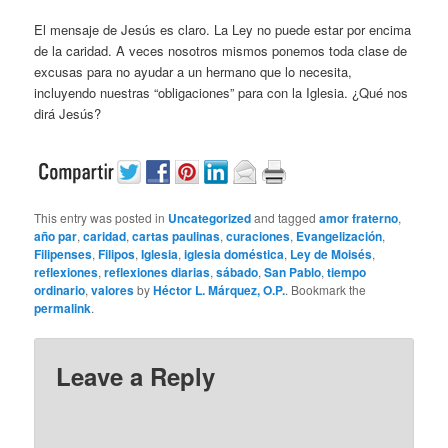
El mensaje de Jesús es claro. La Ley no puede estar por encima
de la caridad. A veces nosotros mismos ponemos toda clase de
excusas para no ayudar a un hermano que lo necesita,
incluyendo nuestras “obligaciones” para con la Iglesia. ¿Qué nos
dirá Jesús?
This entry was posted in
Uncategorized
and tagged
amor fraterno
,
año par
,
caridad
,
cartas paulinas
,
curaciones
,
Evangelización
,
Filipenses
,
Filipos
,
Iglesia
,
iglesia doméstica
,
Ley de Moisés
,
reflexiones
,
reflexiones diarias
,
sábado
,
San Pablo
,
tiempo
ordinario
,
valores
by
Héctor L. Márquez, O.P.
. Bookmark the
permalink
.
Leave a Reply