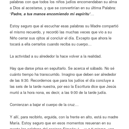
palabras con que todos los niños judíos encomendaban su alma
a Dios al acostarse, y que se convertirían en su última Palabra:
“
Padre, a tus manos encomiendo mi espíritu
”
…
Estoy seguro que al escuchar esas palabras su Madre compartió
el mismo recuerdo, y recordó las muchas veces que vio a su
Niño cerrar sus ojitos al concluir el día. Excepto que ahora le
tocará a ella cerrarlos cuando reciba su cuerpo…
La actividad a su alrededor la hace volver a la realidad.
Hay que darse prisa en sepultarlo. Se acerca el sábado. No sé
cuánto tiempo ha transcurrido. Imagino que deben ser alrededor
de las 9:30. Recordemos que para los judíos el día concluye a
las seis de la tarde nuestra, por eso la Escritura dice que Jesús
murió a la hora nona, es decir, a las 9:00 de la tarde judía.
Comienzan a bajar el cuerpo de la cruz…
Y allí, para recibirlo, erguida, con la frente en alto, está su madre
María. Estoy seguro que en esos momentos resuenan en su
mente las palabras del anciano Simeón: “… ¡y a ti misma, una