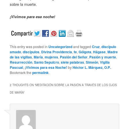
sobre la muerte.
¡Vivimos para esa noche!
This entry was posted in
Uncategorized
and tagged
Cruz
,
discípulo
amado
,
discípulos
,
Divina Providencia
,
fe
,
Gólgota
,
Hágase
,
Madre
de las vigilias
,
María
,
mujeres
,
Pasión del Señor
,
Pasión y muerte
,
Resurrección
,
Santo Sepulcro
,
siete palabras
,
Simeón
,
Vigilia
Pascual
,
¡Vivimos para esa Noche!
by
Héctor L. Márquez, O.P.
.
Bookmark the
permalink
.
2 THOUGHTS ON “
MEDITACIÓN SOBRE LA PASIÓN A TRAVÉS DE LOS OJOS
DE MARÍA
”