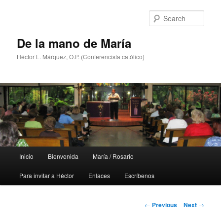
Skip
to
Sear
primary
content
De la mano de María
Héctor L. Márquez, O.P. (Conferencista católico)
Main
Inicio
Bienvenida
María / Rosario
menu
Para invitar a Héctor
Enlaces
Escríbenos
Post
←
Previous
Next
→
navigation