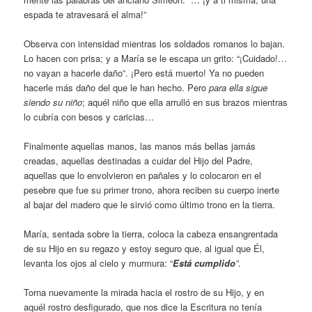
espada te atravesará el alma!”
Observa con intensidad mientras los soldados romanos lo bajan.
Lo hacen con prisa; y a María se le escapa un grito: “¡Cuidado!…
no vayan a hacerle daño”. ¡Pero está muerto! Ya no pueden
hacerle más daño del que le han hecho. Pero
para ella sigue
siendo su niño
; aquél niño que ella arrulló en sus brazos mientras
lo cubría con besos y caricias…
Finalmente aquellas manos, las manos más bellas jamás
creadas, aquellas destinadas a cuidar del Hijo del Padre,
aquellas que lo envolvieron en pañales y lo colocaron en el
pesebre que fue su primer trono, ahora reciben su cuerpo inerte
al bajar del madero que le sirvió como último trono en la tierra.
María, sentada sobre la tierra, coloca la cabeza ensangrentada
de su Hijo en su regazo y estoy seguro que, al igual que Él,
levanta los ojos al cielo y murmura: “
Está cumplido
”
.
Torna nuevamente la mirada hacia el rostro de su Hijo, y en
aquél rostro desfigurado, que nos dice la Escritura no tenía