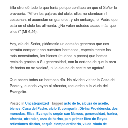
Ella ofrendó todo lo que tenía porque confiaba en que el Señor le
proveería. “Miren los pájaros del cielo: ellos no siembran ni
cosechan, ni acumulan en graneros, y sin embargo, el Padre que
está en el cielo los alimenta. ¿No valen ustedes acaso más que
ellos?” (Mt 6,26).
Hoy, día del Señor, pidámosle un corazón generoso que nos
permita compartir con nuestros hermanos, especialmente los
más necesitados, los bienes (muchos o pocos) que hemos
recibido gracias a Su generosidad, con la certeza de que la orza
de harina no se vaciará, ni la alcuza de aceite se agotará.
Que pasen todos un hermoso día. No olviden visitar la Casa del
Padre y, cuando vayan al ofrendar, recuerden a la viuda del
Evangelio.
Posted in
Uncategorized
|
Tagged
acto de fe
,
alcuza de aceite
,
bienes
,
Casa del Padre
,
ciclo B
,
compartir
,
Divina Providencia
,
dos
monedas
,
Elías
,
Evangelio según san Marcos
,
generosidad
,
harina
,
ofrenda
,
ofrendar
,
orza de harina
,
pan
,
primer libro de Reyes
,
reflexiones diarias
,
sequía
,
tiempo ordinario
,
viuda
,
viuda de