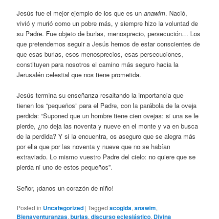
Jesús fue el mejor ejemplo de los que es un
anawim
. Nació,
vivió y murió como un pobre más, y siempre hizo la voluntad de
su Padre. Fue objeto de burlas, menosprecio, persecución… Los
que pretendemos seguir a Jesús hemos de estar conscientes de
que esas burlas, esos menosprecios, esas persecuciones,
constituyen para nosotros el camino más seguro hacia la
Jerusalén celestial que nos tiene prometida.
Jesús termina su enseñanza resaltando la importancia que
tienen los “pequeños” para el Padre, con la parábola de la oveja
perdida: “Suponed que un hombre tiene cien ovejas: si una se le
pierde, ¿no deja las noventa y nueve en el monte y va en busca
de la perdida? Y si la encuentra, os aseguro que se alegra más
por ella que por las noventa y nueve que no se habían
extraviado. Lo mismo vuestro Padre del cielo: no quiere que se
pierda ni uno de estos pequeños”.
Señor, ¡danos un corazón de niño!
Posted in
Uncategorized
|
Tagged
acogida
,
anawim
,
Bienaventuranzas
,
burlas
,
discurso eclesiástico
,
Divina