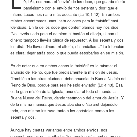
L
9,1-6), nos narra el “envío” de los doce, que guarda cierto
paralelismo con el envío de “los setenta y dos” que el
mismo Lucas nos narra más adelante (Lc 10,1-12). En ambos
relatos encontramos unas instrucciones para la “misión” casi
idénticas. En la de los doce que contemplamos hoy nos dice:
“No llevéis nada para el camino: ni bastón ni alforja, ni pan ni
dinero; tampoco llevéis túnica de repuesto”. A los setenta y dos
les dirá: “No lleven dinero, ni alforja, ni sandalias…” La intención
es clara; dejar atrás todo lo que pueda estorbarles en su misión.
Es de notar que en ambos casos la “misión” es la misma: el
anuncio del Reino, que fue precisamente la misión de Jesús.
“También a las otras ciudades debo anunciar la Buena Noticia del
Reino de Dios, porque para eso he sido enviado” (Lc 4,43). Esa
es la gran misión de la Iglesia, anunciar al todo el mundo la
Buena Nueva del Reino, dando testimonio del amor de Jesús. Y
de la misma manera que Jesús abandonó Nazaret dejándolo
todo, eso mismo instruye tanto a los apóstoles como a los
setenta y dos.
Aunque hay ciertas variantes entre ambos envíos, nos
concentraremos en las citadas “instrucciones” a ambos grupos;