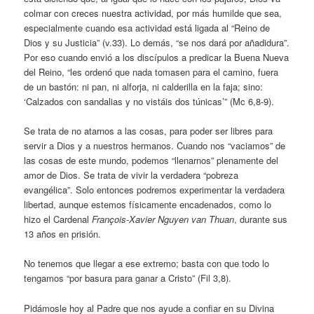
colmar con creces nuestra actividad, por más humilde que sea,
especialmente cuando esa actividad está ligada al “Reino de
Dios y su Justicia” (v.33). Lo demás, “se nos dará por añadidura”.
Por eso cuando envió a los discípulos a predicar la Buena Nueva
del Reino, “les ordenó que nada tomasen para el camino, fuera
de un bastón: ni pan, ni alforja, ni calderilla en la faja; sino:
‘Calzados con sandalias y no vistáis dos túnicas’” (Mc 6,8-9).
Se trata de no atarnos a las cosas, para poder ser libres para
servir a Dios y a nuestros hermanos. Cuando nos “vaciamos” de
las cosas de este mundo, podemos “llenarnos” plenamente del
amor de Dios. Se trata de vivir la verdadera “pobreza
evangélica”. Solo entonces podremos experimentar la verdadera
libertad, aunque estemos físicamente encadenados, como lo
hizo el Cardenal
François-Xavier Nguyen van Thuan
, durante sus
13 años en prisión.
No tenemos que llegar a ese extremo; basta con que todo lo
tengamos “por basura para ganar a Cristo” (Fil 3,8).
Pidámosle hoy al Padre que nos ayude a confiar en su Divina