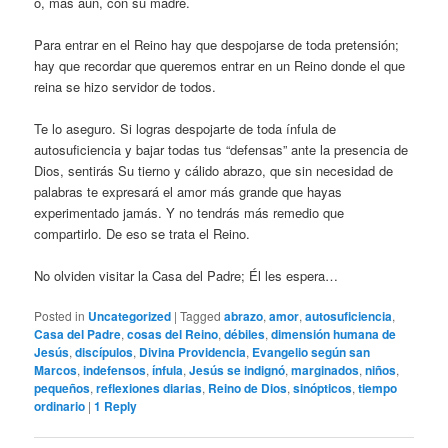
o, más aun, con su madre.
Para entrar en el Reino hay que despojarse de toda pretensión;
hay que recordar que queremos entrar en un Reino donde el que
reina se hizo servidor de todos.
Te lo aseguro. Si logras despojarte de toda ínfula de
autosuficiencia y bajar todas tus “defensas” ante la presencia de
Dios, sentirás Su tierno y cálido abrazo, que sin necesidad de
palabras te expresará el amor más grande que hayas
experimentado jamás. Y no tendrás más remedio que
compartirlo. De eso se trata el Reino.
No olviden visitar la Casa del Padre; Él les espera…
Posted in
Uncategorized
|
Tagged
abrazo
,
amor
,
autosuficiencia
,
Casa del Padre
,
cosas del Reino
,
débiles
,
dimensión humana de
Jesús
,
discípulos
,
Divina Providencia
,
Evangelio según san
Marcos
,
indefensos
,
ínfula
,
Jesús se indignó
,
marginados
,
niños
,
pequeños
,
reflexiones diarias
,
Reino de Dios
,
sinópticos
,
tiempo
ordinario
|
1
Reply