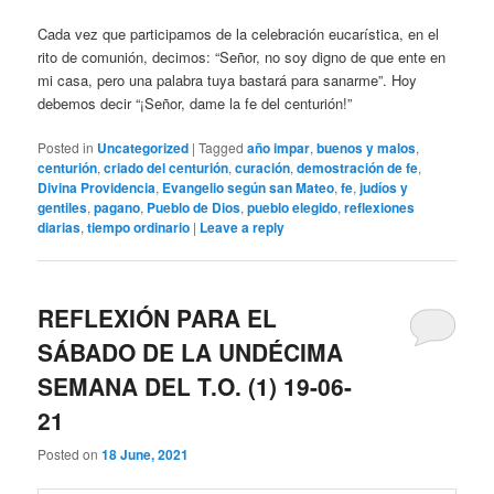
Cada vez que participamos de la celebración eucarística, en el
rito de comunión, decimos: “Señor, no soy digno de que ente en
mi casa, pero una palabra tuya bastará para sanarme”. Hoy
debemos decir “¡Señor, dame la fe del centurión!”
Posted in
Uncategorized
|
Tagged
año impar
,
buenos y malos
,
centurión
,
criado del centurión
,
curación
,
demostración de fe
,
Divina Providencia
,
Evangelio según san Mateo
,
fe
,
judíos y
gentiles
,
pagano
,
Pueblo de Dios
,
pueblo elegido
,
reflexiones
diarias
,
tiempo ordinario
|
Leave a reply
REFLEXIÓN PARA EL
SÁBADO DE LA UNDÉCIMA
SEMANA DEL T.O. (1) 19-06-
21
Posted on
18 June, 2021