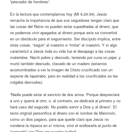
“pescador de hombres”.
En la lectura que contemplamos hoy (Mt 6,24-34), Jesús
remacha la importancia de que sus seguidores tengan claro que
las cosas del Reino no pueden estar supeditadas al dinero; que
no podemos vivir apegados al dinero porque este se convertirá
en un obstáculo para el seguimiento. Ser discípulo implica, entre
otras cosas, “seguir” al maestro e “imitar” al maestro. Y si algo
caracterizó a Jesús toda su vida fue el desapego a las cosas
materiales. Nació pobre y desnudo, teniendo por cuna un pajar, y
murió también desnudo, clavado de un madero (estamos
acostumbrados a ver la imagen de Cristo crucificado con un
especie de taparrabo, pero en realidad a los crucificados se les
colgaba desnudos).
“Nadie puede estar al servicio de dos amos. Porque despreciará
a uno y querrá al otro; o, al contrario, se dedicará al primero y no
hará caso del segundo. No podéis servir a Dios y al dinero”. El
texto original personifica al dinero con el nombre de
Mammón
,
como un dios pagano, para que quede claro que Jesús no
condena la riqueza en sí misma, sino el endiosarla al punto de
“competir” con Dios por nuestra lealtad.