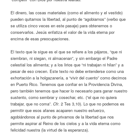
El dinero, las cosas materiales (como el alimento y el vestido)
pueden quitarnos la libertad, al punto de “agobiarnos” (verbo que
se utiliza cinco veces en este pasaje) para obtenernos o
conservarlos. Jesús enfatiza el valor de la vida eterna por
encima de esas preocupaciones.
El texto que le sigue es el que se refiere a los pájaros, “que ni
siembran, ni siegan, ni almacenan”, y sin embargo el Padre
celestial los alimenta; y a los lirios que “ni trabajan ni hilan” y a
pesar de eso crecen. Este texto no debe entenderse como una
exhortación a la holgazanería, a “vivir del cuento” como decimos
en Puerto Rico. Tenemos que confiar en la Providencia Divina,
pero también tenemos que hacer lo necesario para ganar nuestro
sustento, como sembrar y cosechar, etc. (“el que no quiera
trabajar, que no coma”.
Cfr
. 2 Tes 3,10). Lo que no podemos es
permitir que esos afanes acaparen nuestro esfuerzo,
agobiándonos al punto de privarnos de la libertad que nos
permite aspirar al Reino de los cielos y a la vida eterna como
felicidad nuestra (la virtud de la esperanza).