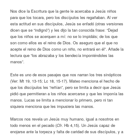
Nos dice la Escritura que la gente le acercaba a Jesús niños
para que los tocara, pero los discípulos les regañaban. Al ver
esta actitud en sus discípulos, Jesús se enfadó (otras versiones
dicen que se “indignó”) y les dijo la tan conocida frase: “Dejad
que los niños se acerquen a mí: no se lo impidáis; de los que
son como ellos es el reino de Dios. Os aseguro que el que no
acepte el reino de Dios como un niño, no entrará en él”. Añade la
lectura que “los abrazaba y los bendecía imponiéndoles las
manos”.
Este es uno de esos pasajes que nos narran los tres sinópticos
(Ver: Mt 19, 13-15; Lc 18, 15-17). Mateo menciona el hecho de
que los discípulos les “reñían”, pero se limita a decir que Jesús
pidió que permitieran a los niños acercarse y que les imponía las
manos. Lucas se limita a mencionar lo primero, pero ni tan
siquiera menciona que les impusiera las manos.
Marcos nos revela un Jesús muy humano, igual a nosotros en
todo menos en el pecado (
Cfr
. Hb 4,15). Un Jesús capaz de
enojarse ante la torpeza y falta de caridad de sus discípulos, y a