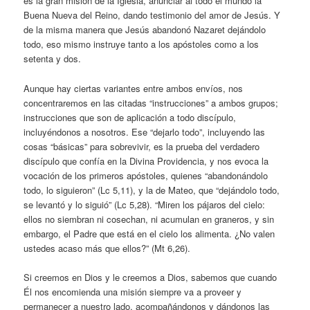
es la gran misión de la Iglesia, anunciar al todo el mundo la
Buena Nueva del Reino, dando testimonio del amor de Jesús. Y
de la misma manera que Jesús abandonó Nazaret dejándolo
todo, eso mismo instruye tanto a los apóstoles como a los
setenta y dos.
Aunque hay ciertas variantes entre ambos envíos, nos
concentraremos en las citadas “instrucciones” a ambos grupos;
instrucciones que son de aplicación a todo discípulo,
incluyéndonos a nosotros. Ese “dejarlo todo”, incluyendo las
cosas “básicas” para sobrevivir, es la prueba del verdadero
discípulo que confía en la Divina Providencia, y nos evoca la
vocación de los primeros apóstoles, quienes “abandonándolo
todo, lo siguieron” (Lc 5,11), y la de Mateo, que “dejándolo todo,
se levantó y lo siguió” (Lc 5,28). “Miren los pájaros del cielo:
ellos no siembran ni cosechan, ni acumulan en graneros, y sin
embargo, el Padre que está en el cielo los alimenta. ¿No valen
ustedes acaso más que ellos?” (Mt 6,26).
Si creemos en Dios y le creemos a Dios, sabemos que cuando
Él nos encomienda una misión siempre va a proveer y
permanecer a nuestro lado, acompañándonos y dándonos las