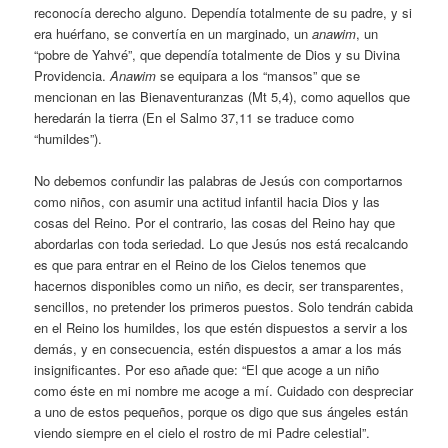
reconocía derecho alguno. Dependía totalmente de su padre, y si
era huérfano, se convertía en un marginado, un
anawim
, un
“pobre de Yahvé”, que dependía totalmente de Dios y su Divina
Providencia.
Anawim
se equipara a los “mansos” que se
mencionan en las Bienaventuranzas (Mt 5,4), como aquellos que
heredarán la tierra (En el Salmo 37,11 se traduce como
“humildes”).
No debemos confundir las palabras de Jesús con comportarnos
como niños, con asumir una actitud infantil hacia Dios y las
cosas del Reino. Por el contrario, las cosas del Reino hay que
abordarlas con toda seriedad. Lo que Jesús nos está recalcando
es que para entrar en el Reino de los Cielos tenemos que
hacernos disponibles como un niño, es decir, ser transparentes,
sencillos, no pretender los primeros puestos. Solo tendrán cabida
en el Reino los humildes, los que estén dispuestos a servir a los
demás, y en consecuencia, estén dispuestos a amar a los más
insignificantes. Por eso añade que: “El que acoge a un niño
como éste en mi nombre me acoge a mí. Cuidado con despreciar
a uno de estos pequeños, porque os digo que sus ángeles están
viendo siempre en el cielo el rostro de mi Padre celestial”.