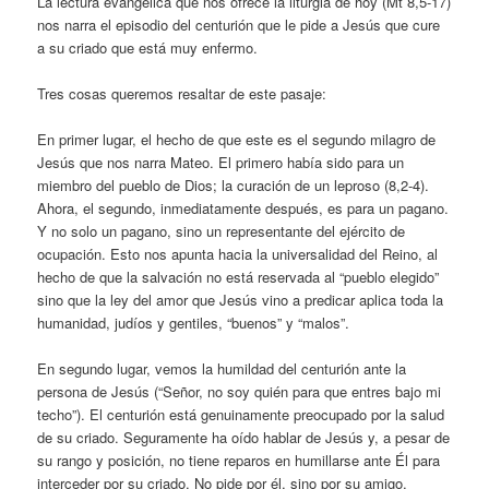
La lectura evangélica que nos ofrece la liturgia de hoy (Mt 8,5-17)
nos narra el episodio del centurión que le pide a Jesús que cure
a su criado que está muy enfermo.
Tres cosas queremos resaltar de este pasaje:
En primer lugar, el hecho de que este es el segundo milagro de
Jesús que nos narra Mateo. El primero había sido para un
miembro del pueblo de Dios; la curación de un leproso (8,2-4).
Ahora, el segundo, inmediatamente después, es para un pagano.
Y no solo un pagano, sino un representante del ejército de
ocupación. Esto nos apunta hacia la universalidad del Reino, al
hecho de que la salvación no está reservada al “pueblo elegido”
sino que la ley del amor que Jesús vino a predicar aplica toda la
humanidad, judíos y gentiles, “buenos” y “malos”.
En segundo lugar, vemos la humildad del centurión ante la
persona de Jesús (“Señor, no soy quién para que entres bajo mi
techo”). El centurión está genuinamente preocupado por la salud
de su criado. Seguramente ha oído hablar de Jesús y, a pesar de
su rango y posición, no tiene reparos en humillarse ante Él para
interceder por su criado. No pide por él, sino por su amigo.