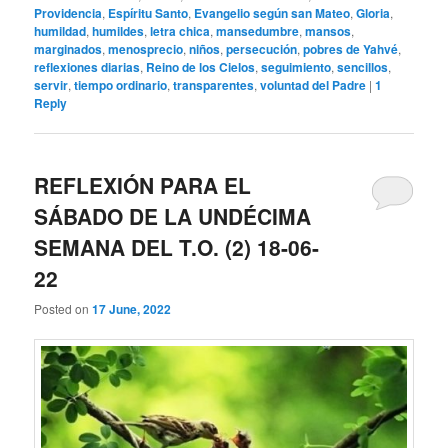
Providencia
,
Espíritu Santo
,
Evangelio según san Mateo
,
Gloria
,
humildad
,
humildes
,
letra chica
,
mansedumbre
,
mansos
,
marginados
,
menosprecio
,
niños
,
persecución
,
pobres de Yahvé
,
reflexiones diarias
,
Reino de los Cielos
,
seguimiento
,
sencillos
,
servir
,
tiempo ordinario
,
transparentes
,
voluntad del Padre
|
1
Reply
REFLEXIÓN PARA EL
SÁBADO DE LA UNDÉCIMA
SEMANA DEL T.O. (2) 18-06-
22
Posted on
17 June, 2022