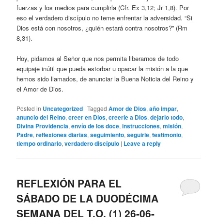
fuerzas y los medios para cumplirla (Cfr. Ex 3,12; Jr 1,8). Por
eso el verdadero discípulo no teme enfrentar la adversidad. “Si
Dios está con nosotros, ¿quién estará contra nosotros?” (Rm
8,31).
Hoy, pidamos al Señor que nos permita liberarnos de todo
equipaje inútil que pueda estorbar u opacar la misión a la que
hemos sido llamados, de anunciar la Buena Noticia del Reino y
el Amor de Dios.
Posted in
Uncategorized
|
Tagged
Amor de Dios
,
año impar
,
anuncio del Reino
,
creer en Dios
,
creerle a Dios
,
dejarlo todo
,
Divina Providencia
,
envío de los doce
,
instrucciones
,
misión
,
Padre
,
reflexiones diarias
,
seguimiento
,
seguirle
,
testimonio
,
tiempo ordinario
,
verdadero discípulo
|
Leave a reply
REFLEXIÓN PARA EL
SÁBADO DE LA DUODÉCIMA
SEMANA DEL T.O. (1) 26-06-