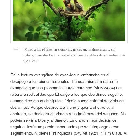
“Mirad a los pájaros: ni siembran, ni siegan, ni almacenan y, sin
embargo, vuestro Padre celestial los alimenta. ¿No valéis vosotros más
que ellos?”
En la lectura evangélica de ayer Jesús enfatizaba en el
desapego a los bienes terrenales. En esa misma línea, en el
evangelio que nos propone la liturgia para hoy (Mt 6,24-34) nos
reitera la radicalidad que Él exige a los que decidimos seguirlo,
cuando dice a sus discípulos: “Nadie puede estar al servicio de
dos amos. Porque despreciará a uno y querrá al otro; o, al
contrario, se dedicará al primero y no hará caso del segundo. No
podéis servir a Dios y al dinero”. Es claro; si nos decidimos
seguir a Jesús no puede haber nada que se interponga a ese
seguimiento, ni bienes, ni riquezas (
Cfr
. Mt 19,21; 1 Tim 6,10). Al