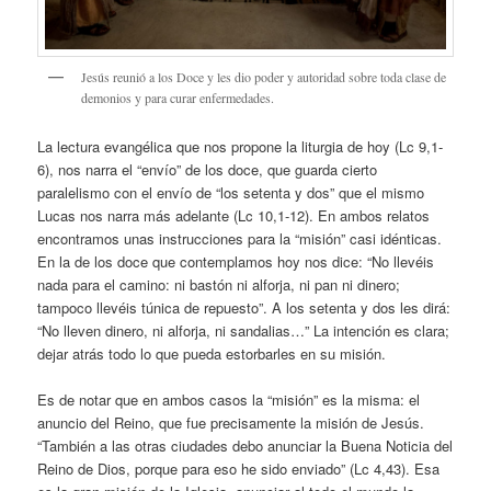
Jesús reunió a los Doce y les dio poder y autoridad sobre toda clase de
demonios y para curar enfermedades.
La lectura evangélica que nos propone la liturgia de hoy (Lc 9,1-
6), nos narra el “envío” de los doce, que guarda cierto
paralelismo con el envío de “los setenta y dos” que el mismo
Lucas nos narra más adelante (Lc 10,1-12). En ambos relatos
encontramos unas instrucciones para la “misión” casi idénticas.
En la de los doce que contemplamos hoy nos dice: “No llevéis
nada para el camino: ni bastón ni alforja, ni pan ni dinero;
tampoco llevéis túnica de repuesto”. A los setenta y dos les dirá:
“No lleven dinero, ni alforja, ni sandalias…” La intención es clara;
dejar atrás todo lo que pueda estorbarles en su misión.
Es de notar que en ambos casos la “misión” es la misma: el
anuncio del Reino, que fue precisamente la misión de Jesús.
“También a las otras ciudades debo anunciar la Buena Noticia del
Reino de Dios, porque para eso he sido enviado” (Lc 4,43). Esa