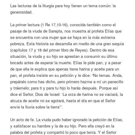
Las lecturas de la liturgia para hoy tienen un tema común: la
generosidad.
La primer lectura (1 Re 17,10-16), conocida también como el
pasaje de la viuda de Sarepta, nos muestra al profeta Elías que
se encuentra con una mujer que se haya en la más extrema
pobreza. Esta historia se desarrolla en medio de una gran sequía
(capítulos 17 y 18 del primer libro de Reyes). Dentro de esa
situación, la viuda y su hijo se aprestan a consumir su último
bocado antes de esperar la muerte. Elías le pide pan, y a pesar
de que ella le explica que apenas tiene harina y aceite para un
pan, el profeta insiste en su petición y le dice: “No temas. Anda,
prepáralo como has dicho, pero primero hazme a mí un panecillo
y tráemelo; para ti y para tu hijo lo harás después. Porque así
dice el Señor, Dios de Israel: ‘La orza de harina no se vaciará, la
alcuza de aceite no se agotará, hasta el día en que el Señor
envíe la lluvia sobre la tierra’”.
Un acto de fe. La viuda pudo haber ignorado la petición de Elías,
y satisfacer su hambre y la de su hijo. Pero ella creyó en la
palabra del profeta y compartió lo poco que tenía. Y el Señor