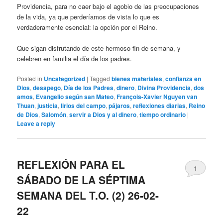
Providencia, para no caer bajo el agobio de las preocupaciones
de la vida, ya que perderíamos de vista lo que es
verdaderamente esencial: la opción por el Reino.
Que sigan disfrutando de este hermoso fin de semana, y
celebren en familia el día de los padres.
Posted in
Uncategorized
|
Tagged
bienes materiales
,
confianza en
Dios
,
desapego
,
Día de los Padres
,
dinero
,
Divina Providencia
,
dos
amos
,
Evangelio según san Mateo
,
François-Xavier Nguyen van
Thuan
,
justicia
,
lirios del campo
,
pájaros
,
reflexiones diarias
,
Reino
de Dios
,
Salomón
,
servir a Dios y al dinero
,
tiempo ordinario
|
Leave a reply
REFLEXIÓN PARA EL
1
SÁBADO DE LA SÉPTIMA
SEMANA DEL T.O. (2) 26-02-
22