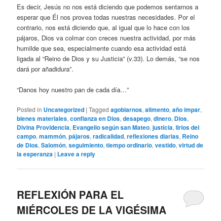
Es decir, Jesús no nos está diciendo que podemos sentarnos a
esperar que Él nos provea todas nuestras necesidades. Por el
contrario, nos está diciendo que, al igual que lo hace con los
pájaros, Dios va colmar con creces nuestra actividad, por más
humilde que sea, especialmente cuando esa actividad está
ligada al “Reino de Dios y su Justicia” (v.33). Lo demás, “se nos
dará por añadidura”.
“Danos hoy nuestro pan de cada día…”
Posted in
Uncategorized
|
Tagged
agobiarnos
,
alimento
,
año impar
,
bienes materiales
,
confianza en Dios
,
desapego
,
dinero
,
Dios
,
Divina Providencia
,
Evangelio según san Mateo
,
justicia
,
lirios del
campo
,
mammón
,
pájaros
,
radicalidad
,
reflexiones diarias
,
Reino
de Dios
,
Salomón
,
seguimiento
,
tiempo ordinario
,
vestido
,
virtud de
la esperanza
|
Leave a reply
REFLEXIÓN PARA EL
MIÉRCOLES DE LA VIGÉSIMA