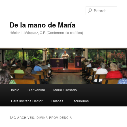
Skip
Skip
to
to
Sear
primary
secondary
content
content
De la mano de María
Héctor L. Márquez, O.P. (Conferencista católico)
Main
Inicio
Bienvenida
María / Rosario
menu
Para invitar a Héctor
Enlaces
Escríbenos
TAG ARCHIVES:
DIVINA PROVIDENCIA