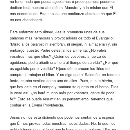
no tener nada que pueda agobiarnos o preocuparnos, podemos
dedicar toda nuestra atención al Maestro y a la misión que Él
nos encomiende. Eso implica una confianza absoluta en que Él
no nos abandonará.
Para enfatizar esto último, Jesús pronuncia unas de sus
palabras más hermosas y provocadoras de todo el Evangelio:
“Mirad a los pájaros: ni siembran, ni siegan, ni almacenan y, sin
embargo, vuestro Padre celestial los alimenta. ¿No valéis
vosotros más que ellos? ¿Quién de vosotros, a fuerza de
agobiarse, podrá añadir una hora al tiempo de su vida? ¿Por qué
os agobiáis por el vestido? Fijaos cómo crecen los lirios del
campo: ni trabajan ni hilan. Y os digo que ni Salomón, en todo su
fasto, estaba vestido como uno de ellos. Pues, si a la hierba,
que hoy está en el campo y mañana se quema en el horno, Dios
la viste así, ¿no hará mucho más por vosotros, gente de poca
fe?” Esto se puede resumir en un pensamiento: tenemos que
confiar en la Divina Providencia.
Jesús no nos está diciendo que podemos sentarnos a esperar
que Él nos provea todas nuestras necesidades. No, lo que nos
está diciendo que, al igual que lo hace con los pájaros, Dios va