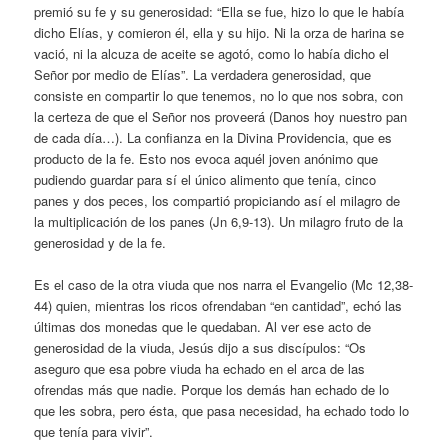
premió su fe y su generosidad: “Ella se fue, hizo lo que le había
dicho Elías, y comieron él, ella y su hijo. Ni la orza de harina se
vació, ni la alcuza de aceite se agotó, como lo había dicho el
Señor por medio de Elías”. La verdadera generosidad, que
consiste en compartir lo que tenemos, no lo que nos sobra, con
la certeza de que el Señor nos proveerá (Danos hoy nuestro pan
de cada día…). La confianza en la Divina Providencia, que es
producto de la fe. Esto nos evoca aquél joven anónimo que
pudiendo guardar para sí el único alimento que tenía, cinco
panes y dos peces, los compartió propiciando así el milagro de
la multiplicación de los panes (Jn 6,9-13). Un milagro fruto de la
generosidad y de la fe.
Es el caso de la otra viuda que nos narra el Evangelio (Mc 12,38-
44) quien, mientras los ricos ofrendaban “en cantidad”, echó las
últimas dos monedas que le quedaban. Al ver ese acto de
generosidad de la viuda, Jesús dijo a sus discípulos: “Os
aseguro que esa pobre viuda ha echado en el arca de las
ofrendas más que nadie. Porque los demás han echado de lo
que les sobra, pero ésta, que pasa necesidad, ha echado todo lo
que tenía para vivir”.