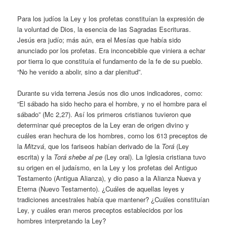
Para los judíos la Ley y los profetas constituían la expresión de
la voluntad de Dios, la esencia de las Sagradas Escrituras.
Jesús era judío; más aún, era el Mesías que había sido
anunciado por los profetas. Era inconcebible que viniera a echar
por tierra lo que constituía el fundamento de la fe de su pueblo.
“No he venido a abolir, sino a dar plenitud”.
Durante su vida terrena Jesús nos dio unos indicadores, como:
“El sábado ha sido hecho para el hombre, y no el hombre para el
sábado” (Mc 2,27). Así los primeros cristianos tuvieron que
determinar qué preceptos de la Ley eran de origen divino y
cuáles eran hechura de los hombres, como los 613 preceptos de
la
Mitzvá
, que los fariseos habían derivado de la
Torá
(Ley
escrita) y la
Torá shebe al pe
(Ley oral). La Iglesia cristiana tuvo
su origen en el judaísmo, en la Ley y los profetas del Antiguo
Testamento (Antigua Alianza), y dio paso a la Alianza Nueva y
Eterna (Nuevo Testamento). ¿Cuáles de aquellas leyes y
tradiciones ancestrales había que mantener? ¿Cuáles constituían
Ley, y cuáles eran meros preceptos establecidos por los
hombres interpretando la Ley?