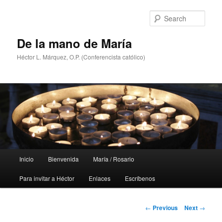
Skip
to
Sear
primary
content
De la mano de María
Héctor L. Márquez, O.P. (Conferencista católico)
Main
Inicio
Bienvenida
María / Rosario
menu
Para invitar a Héctor
Enlaces
Escríbenos
Post
←
Previous
Next
→
navigation