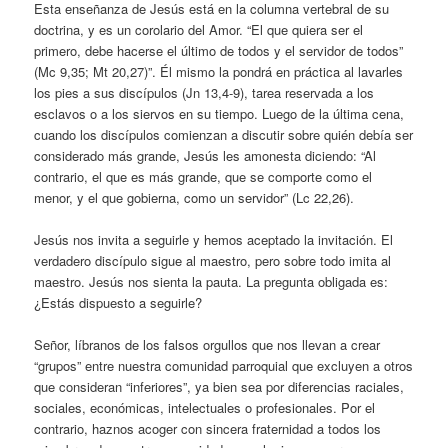
Esta enseñanza de Jesús está en la columna vertebral de su
doctrina, y es un corolario del Amor. “El que quiera ser el
primero, debe hacerse el último de todos y el servidor de todos”
(Mc 9,35; Mt 20,27)”. Él mismo la pondrá en práctica al lavarles
los pies a sus discípulos (Jn 13,4-9), tarea reservada a los
esclavos o a los siervos en su tiempo. Luego de la última cena,
cuando los discípulos comienzan a discutir sobre quién debía ser
considerado más grande, Jesús les amonesta diciendo: “Al
contrario, el que es más grande, que se comporte como el
menor, y el que gobierna, como un servidor” (Lc 22,26).
Jesús nos invita a seguirle y hemos aceptado la invitación. El
verdadero discípulo sigue al maestro, pero sobre todo imita al
maestro. Jesús nos sienta la pauta. La pregunta obligada es:
¿Estás dispuesto a seguirle?
Señor, líbranos de los falsos orgullos que nos llevan a crear
“grupos” entre nuestra comunidad parroquial que excluyen a otros
que consideran “inferiores”, ya bien sea por diferencias raciales,
sociales, económicas, intelectuales o profesionales. Por el
contrario, haznos acoger con sincera fraternidad a todos los