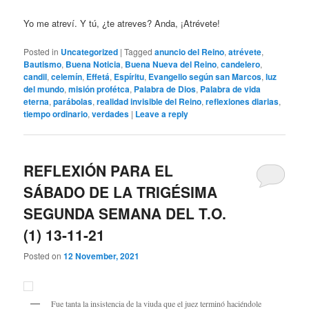
Yo me atreví. Y tú, ¿te atreves? Anda, ¡Atrévete!
Posted in
Uncategorized
|
Tagged
anuncio del Reino
,
atrévete
,
Bautismo
,
Buena Noticia
,
Buena Nueva del Reino
,
candelero
,
candil
,
celemín
,
Effetá
,
Espíritu
,
Evangelio según san Marcos
,
luz
del mundo
,
misión profétca
,
Palabra de Dios
,
Palabra de vida
eterna
,
parábolas
,
realidad invisible del Reino
,
reflexiones diarias
,
tiempo ordinario
,
verdades
|
Leave a reply
REFLEXIÓN PARA EL
SÁBADO DE LA TRIGÉSIMA
SEGUNDA SEMANA DEL T.O.
(1) 13-11-21
Posted on
12 November, 2021
Fue tanta la insistencia de la viuda que el juez terminó haciéndole