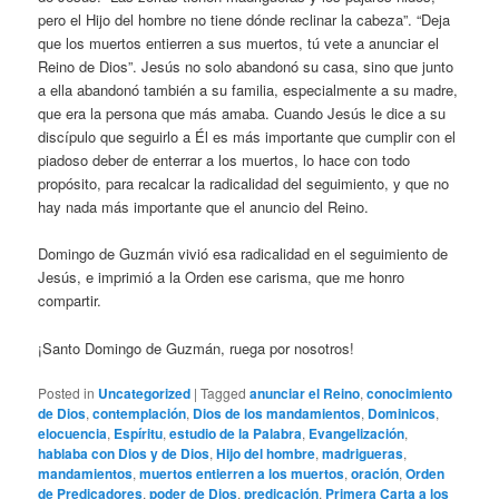
pero el Hijo del hombre no tiene dónde reclinar la cabeza”. “Deja
que los muertos entierren a sus muertos, tú vete a anunciar el
Reino de Dios”. Jesús no solo abandonó su casa, sino que junto
a ella abandonó también a su familia, especialmente a su madre,
que era la persona que más amaba. Cuando Jesús le dice a su
discípulo que seguirlo a Él es más importante que cumplir con el
piadoso deber de enterrar a los muertos, lo hace con todo
propósito, para recalcar la radicalidad del seguimiento, y que no
hay nada más importante que el anuncio del Reino.
Domingo de Guzmán vivió esa radicalidad en el seguimiento de
Jesús, e imprimió a la Orden ese carisma, que me honro
compartir.
¡Santo Domingo de Guzmán, ruega por nosotros!
Posted in
Uncategorized
|
Tagged
anunciar el Reino
,
conocimiento
de Dios
,
contemplación
,
Dios de los mandamientos
,
Dominicos
,
elocuencia
,
Espíritu
,
estudio de la Palabra
,
Evangelización
,
hablaba con Dios y de Dios
,
Hijo del hombre
,
madrigueras
,
mandamientos
,
muertos entierren a los muertos
,
oración
,
Orden
de Predicadores
,
poder de Dios
,
predicación
,
Primera Carta a los