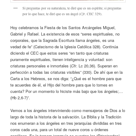
Si preguntas por su naturaleza, te diré que es un espíritu; si preguntas
por lo que hace, te diré que es un ángel (
Cfr
. CEC 329).
Hoy celebramos la Fiesta de los Santos Arcángeles Miguel,
Gabriel y Rafael. La existencia de esos “seres espirituales, no
corporales, que la Sagrada Escritura llama ángeles, es una
vedad de fe” (Catecismo de la Iglesia Católica 328). Continúa
diciendo el CEC que estos seres “en tanto que criaturas
puramente espirituales, tienen inteligencia y voluntad: son
criaturas personales e inmortales (
Cfr
. Lc 20,36). Superan en
perfección a todas las criaturas visibles” (330). De ahí que en la
Carta a los Hebreos, se nos diga: “¿Qué es el hombre para que
te acuerdes de él, el Hijo del hombre para que lo tomes en
cuenta? Por un momento lo hiciste más bajo que los ángeles;…
(Hb 2,6-7)”.
Vemos a los ángeles interviniendo como mensajeros de Dios a lo
largo de toda la historia de la salvación. La Biblia y la Tradición
nos enumeran a los ángeles en tres jerarquías divididas en tres
coros cada una, para un total de nueve coros u órdenes
angélicos. En la tercera jerarquía se cuentan los “Principados”,