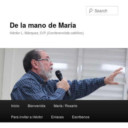
Skip
Skip
to
to
Sear
primary
secondary
content
content
De la mano de María
Héctor L. Márquez, O.P. (Conferencista católico)
Main
Inicio
Bienvenida
María / Rosario
menu
Para invitar a Héctor
Enlaces
Escríbenos