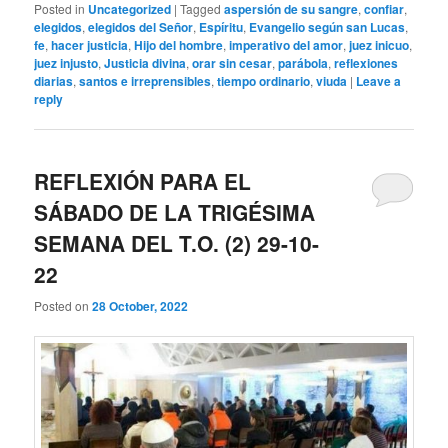
Posted in
Uncategorized
|
Tagged
aspersión de su sangre
,
confiar
,
elegidos
,
elegidos del Señor
,
Espíritu
,
Evangelio según san Lucas
,
fe
,
hacer justicia
,
Hijo del hombre
,
imperativo del amor
,
juez inicuo
,
juez injusto
,
Justicia divina
,
orar sin cesar
,
parábola
,
reflexiones
diarias
,
santos e irreprensibles
,
tiempo ordinario
,
viuda
|
Leave a
reply
REFLEXIÓN PARA EL
SÁBADO DE LA TRIGÉSIMA
SEMANA DEL T.O. (2) 29-10-
22
Posted on
28 October, 2022