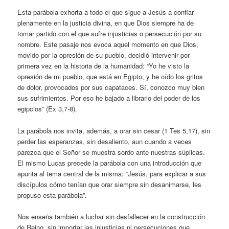
Esta parábola exhorta a todo el que sigue a Jesús a confiar
plenamente en la justicia divina, en que Dios siempre ha de
tomar partido con el que sufre injusticias o persecución por su
nombre. Este pasaje nos evoca aquel momento en que Dios,
movido por la opresión de su pueblo, decidió intervenir por
primera vez en la historia de la humanidad: “Yo he visto la
opresión de mi pueblo, que está en Egipto, y he oído los gritos
de dolor, provocados por sus capataces. Sí, conozco muy bien
sus sufrimientos. Por eso he bajado a librarlo del poder de los
egipcios” (Ex 3,7-8).
La parábola nos invita, además, a orar sin cesar (1 Tes 5,17), sin
perder las esperanzas, sin desaliento, aun cuando a veces
parezca que el Señor se muestra sordo ante nuestras súplicas.
El mismo Lucas precede la parábola con una introducción que
apunta al tema central de la misma: “Jesús, para explicar a sus
discípulos cómo tenían que orar siempre sin desanimarse, les
propuso esta parábola”.
Nos enseña también a luchar sin desfallecer en la construcción
de Reino, sin importar las injusticias ni persecuciones que