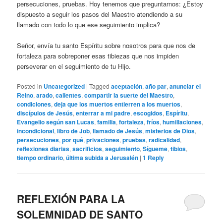
persecuciones, pruebas. Hoy tenemos que preguntarnos: ¿Estoy
dispuesto a seguir los pasos del Maestro atendiendo a su
llamado con todo lo que ese seguimiento implica?
Señor, envía tu santo Espíritu sobre nosotros para que nos de
fortaleza para sobreponer esas tibiezas que nos impiden
perseverar en el seguimiento de tu Hijo.
Posted in
Uncategorized
|
Tagged
aceptación
,
año par
,
anunciar el
Reino
,
arado
,
calientes
,
compartir la suerte del Maestro
,
condiciones
,
deja que los muertos entierren a los muertos
,
discípulos de Jesús
,
enterrar a mi padre
,
escogidos
,
Espíritu
,
Evangelio según san Lucas
,
familia
,
fortaleza
,
fríos
,
humillaciones
,
incondicional
,
libro de Job
,
llamado de Jesús
,
misterios de Dios
,
persecuciones
,
por qué
,
privaciones
,
pruebas
,
radicalidad
,
reflexiones diarias
,
sacrificios
,
seguimiento
,
Sígueme
,
tibios
,
tiempo ordinario
,
última subida a Jerusalén
|
1
Reply
REFLEXIÓN PARA LA
SOLEMNIDAD DE SANTO