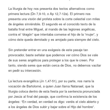
La liturgia de hoy nos presenta dos textos alternativos como
primera lectura (Dn 7,9-10, o Ap 12,7-12a). El primero nos
presenta una visión del profeta sobre la corte celestial con miles
de ángeles sirviéndole. El segundo es el conocido texto de la
batalla final entre Miguel, al mando de las legiones angélicas,
contra el “dragón” que intentaba comerse el hijo de la “mujer”, y
cómo éste queda derrotado y es arrojado para siempre del cielo.
Sin pretender entrar en una exégesis de este pasaje tan
provocador, baste señalar que podemos ver cómo Dios se vale
de sus seres angélicos para proteger a los que le creen. Por
tanto, siendo seres que están cerca de Dios, no debemos vacilar
en pedir su intercesión.
La lectura evangélica (Jn 1,47-51), por su parte, nos narra la
vocación de Bartolomé, a quien Juan llama Natanael, que la
liturgia coloca dentro de esta fiesta por la sentencia pronunciada
por Jesús al final del pasaje, que confirma la existencia de los
ángeles: “En verdad, en verdad os digo: veréis el cielo abierto y
a los ángeles de Dios subir y bajar sobre el Hijo del hombre”.