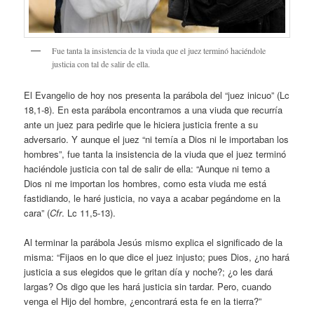
Fue tanta la insistencia de la viuda que el juez terminó haciéndole
justicia con tal de salir de ella.
El Evangelio de hoy nos presenta la parábola del “juez inicuo” (Lc
18,1-8). En esta parábola encontramos a una viuda que recurría
ante un juez para pedirle que le hiciera justicia frente a su
adversario. Y aunque el juez “ni temía a Dios ni le importaban los
hombres”, fue tanta la insistencia de la viuda que el juez terminó
haciéndole justicia con tal de salir de ella: “Aunque ni temo a
Dios ni me importan los hombres, como esta viuda me está
fastidiando, le haré justicia, no vaya a acabar pegándome en la
cara” (
Cfr
. Lc 11,5-13).
Al terminar la parábola Jesús mismo explica el significado de la
misma: “Fijaos en lo que dice el juez injusto; pues Dios, ¿no hará
justicia a sus elegidos que le gritan día y noche?; ¿o les dará
largas? Os digo que les hará justicia sin tardar. Pero, cuando
venga el Hijo del hombre, ¿encontrará esta fe en la tierra?”