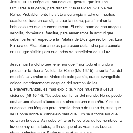
Jesús utiliza imágenes, situaciones, gestos, que les son
familiares a la gente, para transmitir la realidad invisible del
Reino. Probablemente ha visto a su propia madre en muchas
ocasiones traer un candil, al caer la noche, para iluminar la
habitación en que se encontraban. Él echa mano de esa imagen
sencilla, doméstica, familiar, para enseñarnos la actitud que
debemos tener respecto a la Palabra de Dios que recibimos. Esa
Palabra de Vida eterna no es para esconderla, sino para ponerla
en un lugar visible para que todos se beneficien de su Luz.
Jesús nos ha dicho que tenemos que ir por todo el mundo a
proclamar la Buena Noticia del Reino (Mc 16,15), a ser la “luz del
mundo”. La versión de Mateo de este pasaje, que el evangelista
coloca inmediatamente después del sermón de las
Bienaventuranzas, es más explícita, y nos muestra a Jesús
diciendo (Mt 15,14): “Ustedes son la luz del mundo. No se puede
ocultar una ciudad situada en la cima de una montaña. Y no se
enciende una lámpara para meterla debajo de un cajón, sino que
se la pone sobre el candelero para que ilumine a todos los que
están en la casa. Así debe brillar ante los ojos de los hombres la
luz que hay en ustedes, a fin de que ellos vean sus buenas
obras y glorifiquen al Padre que está en el cielo”.