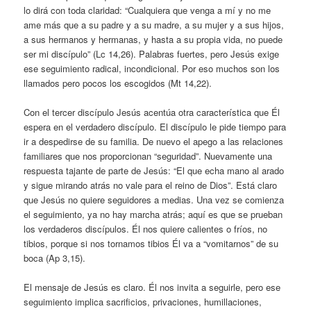
lo dirá con toda claridad: “Cualquiera que venga a mí y no me
ame más que a su padre y a su madre, a su mujer y a sus hijos,
a sus hermanos y hermanas, y hasta a su propia vida, no puede
ser mi discípulo” (Lc 14,26). Palabras fuertes, pero Jesús exige
ese seguimiento radical, incondicional. Por eso muchos son los
llamados pero pocos los escogidos (Mt 14,22).
Con el tercer discípulo Jesús acentúa otra característica que Él
espera en el verdadero discípulo. El discípulo le pide tiempo para
ir a despedirse de su familia. De nuevo el apego a las relaciones
familiares que nos proporcionan “seguridad”. Nuevamente una
respuesta tajante de parte de Jesús: “El que echa mano al arado
y sigue mirando atrás no vale para el reino de Dios”. Está claro
que Jesús no quiere seguidores a medias. Una vez se comienza
el seguimiento, ya no hay marcha atrás; aquí es que se prueban
los verdaderos discípulos. Él nos quiere calientes o fríos, no
tibios, porque si nos tornamos tibios Él va a “vomitarnos” de su
boca (Ap 3,15).
El mensaje de Jesús es claro. Él nos invita a seguirle, pero ese
seguimiento implica sacrificios, privaciones, humillaciones,