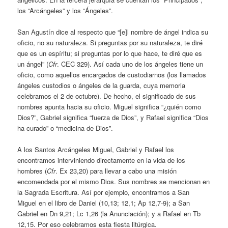
los “Arcángeles” y los “Ángeles”.
San Agustín dice al respecto que “[e]l nombre de ángel indica su
oficio, no su naturaleza. Si preguntas por su naturaleza, te diré
que es un espíritu; si preguntas por lo que hace, te diré que es
un ángel” (
Cfr
. CEC 329). Así cada uno de los ángeles tiene un
oficio, como aquellos encargados de custodiarnos (los llamados
ángeles custodios o ángeles de la guarda, cuya memoria
celebramos el 2 de octubre). De hecho, el significado de sus
nombres apunta hacia su oficio. Miguel significa “¿quién como
Dios?”, Gabriel significa “fuerza de Dios”, y Rafael significa “Dios
ha curado” o “medicina de Dios”.
A los Santos Arcángeles Miguel, Gabriel y Rafael los
encontramos interviniendo directamente en la vida de los
hombres (
Cfr
. Ex 23,20) para llevar a cabo una misión
encomendada por el mismo Dios. Sus nombres se mencionan en
la Sagrada Escritura. Así por ejemplo, encontramos a San
Miguel en el libro de Daniel (10,13; 12,1; Ap 12,7-9); a San
Gabriel en Dn 9,21; Lc 1,26 (la Anunciación); y a Rafael en Tb
12,15. Por eso celebramos esta fiesta litúrgica.