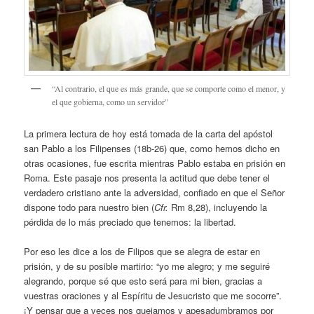
“Al contrario, el que es más grande, que se comporte como el menor, y
el que gobierna, como un servidor”
La primera lectura de hoy está tomada de la carta del apóstol
san Pablo a los Filipenses (18b-26) que, como hemos dicho en
otras ocasiones, fue escrita mientras Pablo estaba en prisión en
Roma. Este pasaje nos presenta la actitud que debe tener el
verdadero cristiano ante la adversidad, confiado en que el Señor
dispone todo para nuestro bien (
Cfr.
Rm 8,28), incluyendo la
pérdida de lo más preciado que tenemos: la libertad.
Por eso les dice a los de Filipos que se alegra de estar en
prisión, y de su posible martirio: “yo me alegro; y me seguiré
alegrando, porque sé que esto será para mi bien, gracias a
vuestras oraciones y al Espíritu de Jesucristo que me socorre”.
¡Y pensar que a veces nos quejamos y apesadumbramos por