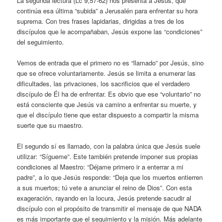
La segunda lectura (Lc 9,57-62) nos presenta a Jesús, que
continúa esa última “subida” a Jerusalén para enfrentar su hora
suprema. Con tres frases lapidarias, dirigidas a tres de los
discípulos que le acompañaban, Jesús expone las “condiciones”
del seguimiento.
Vemos de entrada que el primero no es “llamado” por Jesús, sino
que se ofrece voluntariamente. Jesús se limita a enumerar las
dificultades, las privaciones, los sacrificios que el verdadero
discípulo de Él ha de enfrentar. Es obvio que ese “voluntario” no
está consciente que Jesús va camino a enfrentar su muerte, y
que el discípulo tiene que estar dispuesto a compartir la misma
suerte que su maestro.
El segundo sí es llamado, con la palabra única que Jesús suele
utilizar: “Sígueme”. Este también pretende imponer sus propias
condiciones al Maestro: “Déjame primero ir a enterrar a mi
padre”, a lo que Jesús responde: “Deja que los muertos entierren
a sus muertos; tú vete a anunciar el reino de Dios”. Con esta
exageración, rayando en la locura, Jesús pretende sacudir al
discípulo con el propósito de transmitir el mensaje de que NADA
es más importante que el seguimiento y la misión. Más adelante