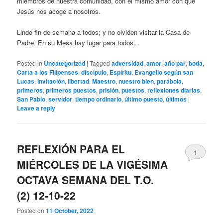
miembros de nuestra comunidad, con el mismo amor con que
Jesús nos acoge a nosotros.
Lindo fin de semana a todos; y no olviden visitar la Casa de
Padre. En su Mesa hay lugar para todos…
Posted in
Uncategorized
|
Tagged
adversidad
,
amor
,
año par
,
boda
,
Carta a los Filipenses
,
discípulo
,
Espíritu
,
Evangelio según san
Lucas
,
invitación
,
libertad
,
Maestro
,
nuestro bien
,
parábola
,
primeros
,
primeros puestos
,
prisión
,
puestos
,
reflexiones diarias
,
San Pablo
,
servidor
,
tiempo ordinario
,
último puesto
,
últimos
|
Leave a reply
REFLEXIÓN PARA EL
1
MIÉRCOLES DE LA VIGÉSIMA
OCTAVA SEMANA DEL T.O.
(2) 12-10-22
Posted on
11 October, 2022