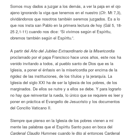
Somos muy dados a juzgar a los demás, a ver la paja en el ojo
ajeno ignorando la viga que tenemos en el nuestro (
Cfr
. Mt 7,3),
olvidándonos que nosotros también seremos juzgados. Es a lo
que nos insta san Pablo en la primera lectura de hoy (Gál 5, 18-
25 2,1-11) cuando nos dice: “Si vivimos según el Espíritu,
obremos también según el Espíritu.”.
A partir del
Año del Jubileo Extraordinario de la Misericordia
proclamado por el papa Francisco hace unos años, este nos ha
venido invitando a todos, al pueblo santo de Dios que es la
Iglesia, a poner el énfasis en la misericordia por encima de la
rigidez de las instituciones, de los títulos y la jerarquía. La
Iglesia del siglo XXI ha de ser la Iglesia de los pobres, de los
marginados. De ellos se nutre y a ellos se debe. Y para lograrlo
no hay que reinventar la rueda, lo único que se requiere es leer y
poner en práctica el Evangelio de Jesucristo y los documentos
del Concilio Vaticano II.
Siempre que pienso en la Iglesia de los pobres vienen a mi
mente las palabras que el Espíritu Santo puso en boca del
Cardenal Claudio Hummes
cuando le dijo al entonces Cardenal