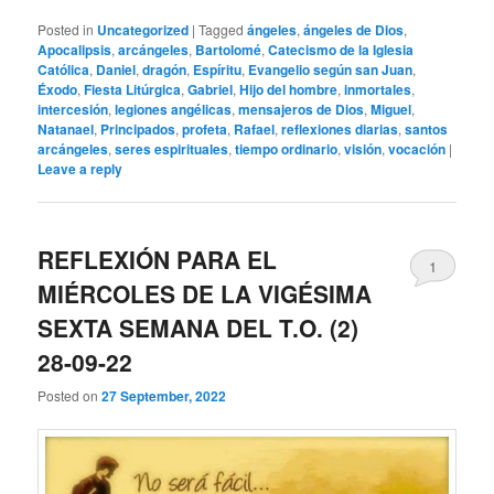
Posted in
Uncategorized
|
Tagged
ángeles
,
ángeles de Dios
,
Apocalipsis
,
arcángeles
,
Bartolomé
,
Catecismo de la Iglesia
Católica
,
Daniel
,
dragón
,
Espíritu
,
Evangelio según san Juan
,
Éxodo
,
Fiesta Litúrgica
,
Gabriel
,
Hijo del hombre
,
inmortales
,
intercesión
,
legiones angélicas
,
mensajeros de Dios
,
Miguel
,
Natanael
,
Principados
,
profeta
,
Rafael
,
reflexiones diarias
,
santos
arcángeles
,
seres espirituales
,
tiempo ordinario
,
visión
,
vocación
|
Leave a reply
REFLEXIÓN PARA EL
1
MIÉRCOLES DE LA VIGÉSIMA
SEXTA SEMANA DEL T.O. (2)
28-09-22
Posted on
27 September, 2022