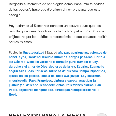
Bergoglio al momento de ser elegido como Papa: “No te olvides
de los pobres”; frase que dio origen al nombre papal que este
escogió.
Hoy, pidamos al Señor nos conceda un corazón puro que nos
permita guiar nuestras obras por la justicia y el amor a Dios y al
prójimo, no por los méritos o reconocimiento que podamos recibir
por las mismas.
Posted in
Uncategorized
|
Tagged
año par
,
apariencias
,
asientos de
honor
,
ayes
,
Cardenal Claudio Hummes
,
cargas pesadas
,
Carta a
los Gálatas
,
Concilio Vaticano II
,
corazón puro
,
cumplir la Ley
,
derecho y el amor de Dios
,
doctores de la ley
,
Espíritu
,
Evangelio
según san Lucas
,
fariseos
,
fariseos de nuestro tiempo
,
hipócritas
,
Iglesia de los pobres
,
Iglesia del siglo XXI
,
juzgar
,
Ley del amor
,
misericordia
,
Papa Francisco
,
pintura y capota
,
practicar la
justicia y el derecho
,
reconocimientos
,
reflexiones diarias
,
San
Pablo
,
sepulcros blanqueados
,
sinagogas
,
tiempo ordinario
|
1
Reply
REFLEXIÓN PARA LA FIESTA