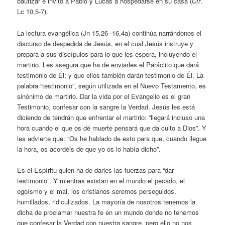
bautizar e invitó a Pablo y Lucas a hospedarse en su casa (
Cfr
.
Lc 10,5-7).
La lectura evangélica (Jn 15,26 -16,4a) continúa narrándonos el
discurso de despedida de Jesús, en el cual Jesús instruye y
prepara a sus discípulos para lo que les espera, incluyendo el
martirio. Les asegura que ha de enviarles el Paráclito que dará
testimonio de Él; y que ellos también darán testimonio de Él. La
palabra “testimonio”, según utilizada en el Nuevo Testamento, es
sinónimo de martirio. Dar la vida por el Evangelio es el gran
Testimonio, confesar con la sangre la Verdad. Jesús les está
diciendo de tendrán que enfrentar el martirio: “llegará incluso una
hora cuando el que os dé muerte pensará que da culto a Dios”. Y
les advierte que: “Os he hablado de esto para que, cuando llegue
la hora, os acordéis de que yo os lo había dicho”.
Es el Espíritu quien ha de darles las fuerzas para “dar
testimonio”. Y mientras existan en el mundo el pecado, el
egoísmo y el mal, los cristianos seremos perseguidos,
humillados, ridiculizados. La mayoría de nosotros tenemos la
dicha de proclamar nuestra fe en un mundo donde no tenemos
que confesar la Verdad con nuestra sangre, pero ello no nos