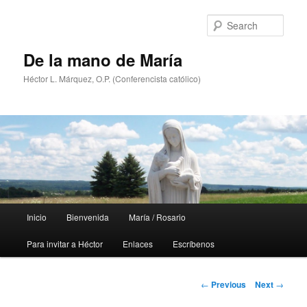
Skip
to
Sear
primary
content
De la mano de María
Héctor L. Márquez, O.P. (Conferencista católico)
Main
Inicio
Bienvenida
María / Rosario
menu
Para invitar a Héctor
Enlaces
Escríbenos
Post
←
Previous
Next
→
navigation