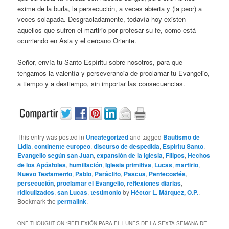
exime de la burla, la persecución, a veces abierta y (la peor) a
veces solapada. Desgraciadamente, todavía hoy existen
aquellos que sufren el martirio por profesar su fe, como está
ocurriendo en Asia y el cercano Oriente.
Señor, envía tu Santo Espíritu sobre nosotros, para que
tengamos la valentía y perseverancia de proclamar tu Evangelio,
a tiempo y a destiempo, sin importar las consecuencias.
This entry was posted in
Uncategorized
and tagged
Bautismo de
Lidia
,
continente europeo
,
discurso de despedida
,
Espíritu Santo
,
Evangelio según san Juan
,
expansión de la Iglesia
,
Filipos
,
Hechos
de los Apóstoles
,
humillación
,
Iglesia primitiva
,
Lucas
,
martirio
,
Nuevo Testamento
,
Pablo
,
Paráclito
,
Pascua
,
Pentecostés
,
persecución
,
proclamar el Evangelio
,
reflexiones diarias
,
ridiculizados
,
san Lucas
,
testimonio
by
Héctor L. Márquez, O.P.
.
Bookmark the
permalink
.
ONE THOUGHT ON “
REFLEXIÓN PARA EL LUNES DE LA SEXTA SEMANA DE