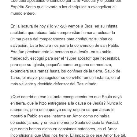
Ese celo apostólico encendido por la fe Pascual y el poder del
Espíritu Santo que llevaría a los discípulos a evangelizar el
mundo entero.
En la lectura de hoy (Hc 9,1-20) vemos a Dios, en su infinita
sabiduría que rebasa toda comprensión humana, colocar la
última pieza del rompecabezas para configurar su plan de
salvación. Esta lectura nos narra la conversión de san Pablo.
Esa fue precisamente la persona que Jesús, en su sabia
“necedad”, escogió para ser el “súper apóstol” que necesitaba
para que su Iglesia, pequeña como un grano de mostaza,
extendiera sus ramas hasta los confines de la tierra. Saulo de
Tarso, el mayor perseguidor se convirtió, en un instante, en el
más valiente y decidido defensor del Resucitado.
¿Qué ocurrió en ese instante enceguecedor en que Saulo cayó
en tierra, que le hizo entregarse a la causa de Jesús? Nunca lo
sabremos, pero de lo que yo estoy seguro es que Jesús le
mostró a Pablo en ese instante un Amor como no había
conocido jamás, y en ese momento Saulo conoció la Verdad,
que como hemos dicho en ocasiones anteriores, es el Amor
incondicional que Dios nos tiene. El impacto de ese Amor fue tal,