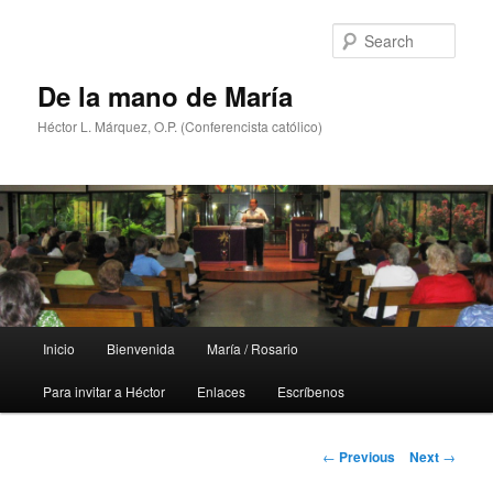
Skip
to
Sear
primary
content
De la mano de María
Héctor L. Márquez, O.P. (Conferencista católico)
Main
Inicio
Bienvenida
María / Rosario
menu
Para invitar a Héctor
Enlaces
Escríbenos
Post
←
Previous
Next
→
navigation