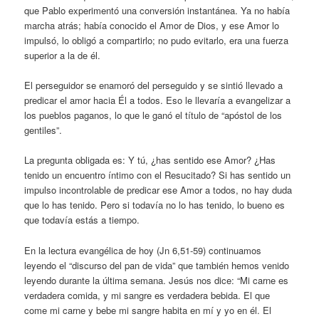
que Pablo experimentó una conversión instantánea. Ya no había
marcha atrás; había conocido el Amor de Dios, y ese Amor lo
impulsó, lo obligó a compartirlo; no pudo evitarlo, era una fuerza
superior a la de él.
El perseguidor se enamoró del perseguido y se sintió llevado a
predicar el amor hacia Él a todos. Eso le llevaría a evangelizar a
los pueblos paganos, lo que le ganó el título de “apóstol de los
gentiles”.
La pregunta obligada es: Y tú, ¿has sentido ese Amor? ¿Has
tenido un encuentro íntimo con el Resucitado? Si has sentido un
impulso incontrolable de predicar ese Amor a todos, no hay duda
que lo has tenido. Pero si todavía no lo has tenido, lo bueno es
que todavía estás a tiempo.
En la lectura evangélica de hoy (Jn 6,51-59) continuamos
leyendo el “discurso del pan de vida” que también hemos venido
leyendo durante la última semana. Jesús nos dice: “Mi carne es
verdadera comida, y mi sangre es verdadera bebida. El que
come mi carne y bebe mi sangre habita en mí y yo en él. El