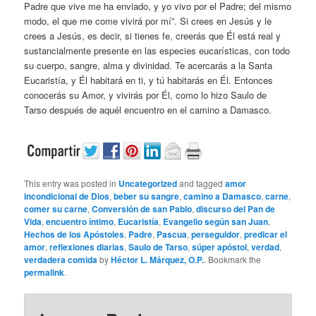
Padre que vive me ha enviado, y yo vivo por el Padre; del mismo
modo, el que me come vivirá por mí”. Si crees en Jesús y le
crees a Jesús, es decir, si tienes fe, creerás que Él está real y
sustancialmente presente en las especies eucarísticas, con todo
su cuerpo, sangre, alma y divinidad. Te acercarás a la Santa
Eucaristía, y Él habitará en ti, y tú habitarás en Él. Entonces
conocerás su Amor, y vivirás por Él, como lo hizo Saulo de
Tarso después de aquél encuentro en el camino a Damasco.
This entry was posted in
Uncategorized
and tagged
amor
incondicional de Dios
,
beber su sangre
,
camino a Damasco
,
carne
,
comer su carne
,
Conversión de san Pablo
,
discurso del Pan de
Vida
,
encuentro íntimo
,
Eucaristía
,
Evangelio según san Juan
,
Hechos de los Apóstoles
,
Padre
,
Pascua
,
perseguidor
,
predicar el
amor
,
reflexiones diarias
,
Saulo de Tarso
,
súper apóstol
,
verdad
,
verdadera comida
by
Héctor L. Márquez, O.P.
. Bookmark the
permalink
.