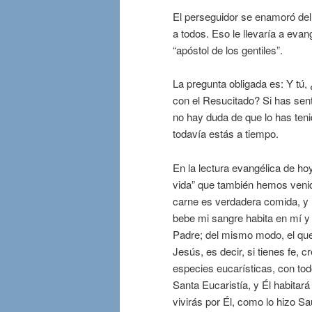
El perseguidor se enamoró del 
a todos. Eso le llevaría a evan
“apóstol de los gentiles”.
La pregunta obligada es: Y tú
con el Resucitado? Si has sent
no hay duda de que lo has teni
todavía estás a tiempo.
En la lectura evangélica de ho
vida” que también hemos venid
carne es verdadera comida, y 
bebe mi sangre habita en mí y 
Padre; del mismo modo, el que
Jesús, es decir, si tienes fe, 
especies eucarísticas, con tod
Santa Eucaristía, y Él habitará
vivirás por Él, como lo hizo S