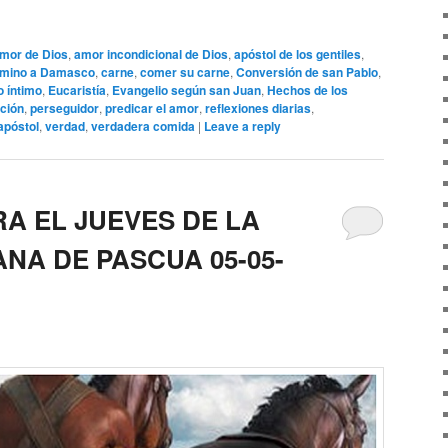
mor de Dios
,
amor incondicional de Dios
,
apóstol de los gentiles
,
mino a Damasco
,
carne
,
comer su carne
,
Conversión de san Pablo
,
 íntimo
,
Eucaristía
,
Evangelio según san Juan
,
Hechos de los
ción
,
perseguidor
,
predicar el amor
,
reflexiones diarias
,
apóstol
,
verdad
,
verdadera comida
|
Leave a reply
A EL JUEVES DE LA
NA DE PASCUA 05-05-