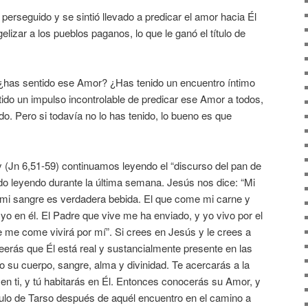
perseguido y se sintió llevado a predicar el amor hacia Él
gelizar a los pueblos paganos, lo que le ganó el título de
, ¿has sentido ese Amor? ¿Has tenido un encuentro íntimo
ido un impulso incontrolable de predicar ese Amor a todos,
do. Pero si todavía no lo has tenido, lo bueno es que
y (Jn 6,51-59) continuamos leyendo el “discurso del pan de
o leyendo durante la última semana. Jesús nos dice: “Mi
mi sangre es verdadera bebida. El que come mi carne y
yo en él. El Padre que vive me ha enviado, y yo vivo por el
 me come vivirá por mí”. Si crees en Jesús y le crees a
creerás que Él está real y sustancialmente presente en las
o su cuerpo, sangre, alma y divinidad. Te acercarás a la
 en ti, y tú habitarás en Él. Entonces conocerás su Amor, y
aulo de Tarso después de aquél encuentro en el camino a