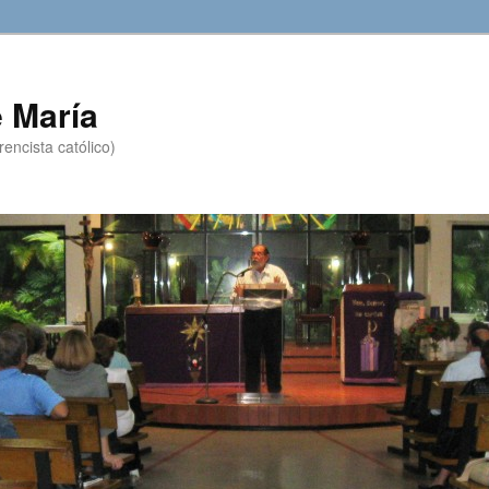
 María
encista católico)