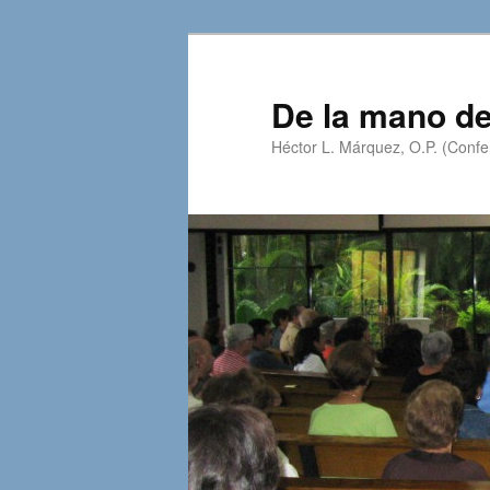
Skip
Skip
to
to
primary
secondary
De la mano de
content
content
Héctor L. Márquez, O.P. (Confer