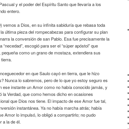
Pascual y el poder del Espíritu Santo que llevaría a los
ndo entero.
0) vemos a Dios, en su infinita sabiduría que rebasa toda
a última pieza del rompecabezas para configurar su plan
 narra la conversión de san Pablo. Esa fue precisamente la
 “necedad”, escogió para ser el “súper apóstol” que
a, pequeña como un grano de mostaza, extendiera sus
tierra.
nceguecedor en que Saulo cayó en tierra, que le hizo
s? Nunca lo sabremos, pero de lo que yo estoy seguro es
en ese instante un Amor como no había conocido jamás, y
ó la Verdad, que como hemos dicho en ocasiones
cional que Dios nos tiene. El impacto de ese Amor fue tal,
versión instantánea. Ya no había marcha atrás; había
e Amor lo impulsó, lo obligó a compartirlo; no pudo
 a la de él.