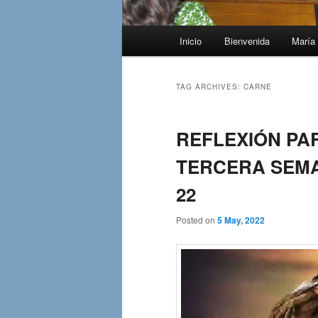
Main
Inicio
Bienvenida
María 
menu
TAG ARCHIVES:
CARNE
REFLEXIÓN PAR
TERCERA SEMA
22
Posted on
5 May, 2022