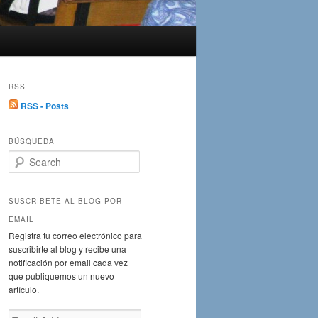
RSS
RSS - Posts
BÚSQUEDA
S
e
a
r
SUSCRÍBETE AL BLOG POR
c
EMAIL
h
Registra tu correo electrónico para
suscribirte al blog y recibe una
notificación por email cada vez
que publiquemos un nuevo
artículo.
Email