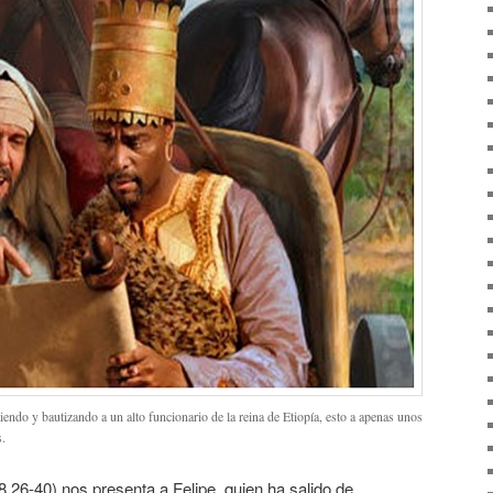
endo y bautizando a un alto funcionario de la reina de Etiopía, esto a apenas unos
s.
8,26-40) nos presenta a Felipe, quien ha salido de