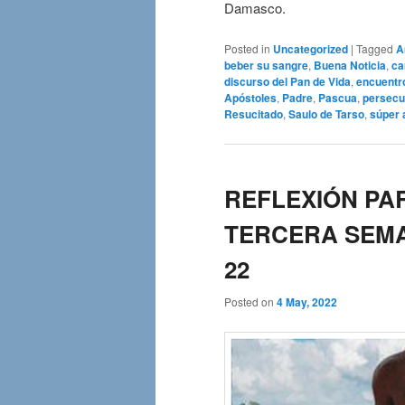
Damasco.
Posted in
Uncategorized
|
Tagged
A
beber su sangre
,
Buena Noticia
,
ca
discurso del Pan de Vida
,
encuentro
Apóstoles
,
Padre
,
Pascua
,
persecu
Resucitado
,
Saulo de Tarso
,
súper 
REFLEXIÓN PAR
TERCERA SEMA
22
Posted on
4 May, 2022