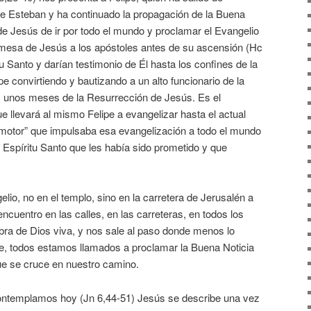
de Esteban y ha continuado la propagación de la Buena
de Jesús de ir por todo el mundo y proclamar el Evangelio
romesa de Jesús a los apóstoles antes de su ascensión (Hc
itu Santo y darían testimonio de Él hasta los confines de la
e convirtiendo y bautizando a un alto funcionario de la
as unos meses de la Resurrección de Jesús. Es el
 llevará al mismo Felipe a evangelizar hasta el actual
l “motor” que impulsaba esa evangelización a todo el mundo
l Espíritu Santo que les había sido prometido y que
lio, no en el templo, sino en la carretera de Jerusalén a
ncuentro en las calles, en las carreteras, en todos los
bra de Dios viva, y nos sale al paso donde menos lo
pe, todos estamos llamados a proclamar la Buena Noticia
ue se cruce en nuestro camino.
contemplamos hoy (Jn 6,44-51) Jesús se describe una vez