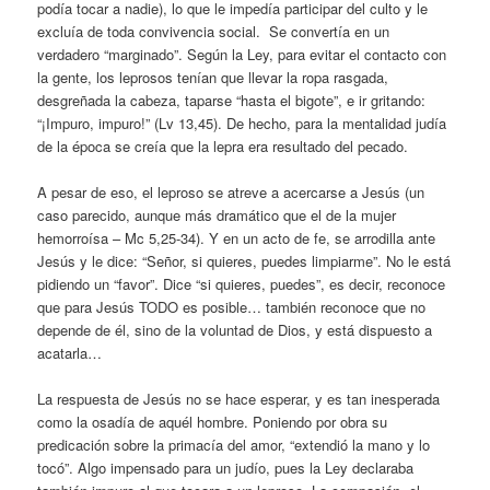
podía tocar a nadie), lo que le impedía participar del culto y le
excluía de toda convivencia social. Se convertía en un
verdadero “marginado”. Según la Ley, para evitar el contacto con
la gente, los leprosos tenían que llevar la ropa rasgada,
desgreñada la cabeza, taparse “hasta el bigote”, e ir gritando:
“¡Impuro, impuro!” (Lv 13,45). De hecho, para la mentalidad judía
de la época se creía que la lepra era resultado del pecado.
A pesar de eso, el leproso se atreve a acercarse a Jesús (un
caso parecido, aunque más dramático que el de la mujer
hemorroísa – Mc 5,25-34). Y en un acto de fe, se arrodilla ante
Jesús y le dice: “Señor, si quieres, puedes limpiarme”. No le está
pidiendo un “favor”. Dice “si quieres, puedes”, es decir, reconoce
que para Jesús TODO es posible… también reconoce que no
depende de él, sino de la voluntad de Dios, y está dispuesto a
acatarla…
La respuesta de Jesús no se hace esperar, y es tan inesperada
como la osadía de aquél hombre. Poniendo por obra su
predicación sobre la primacía del amor, “extendió la mano y lo
tocó”. Algo impensado para un judío, pues la Ley declaraba