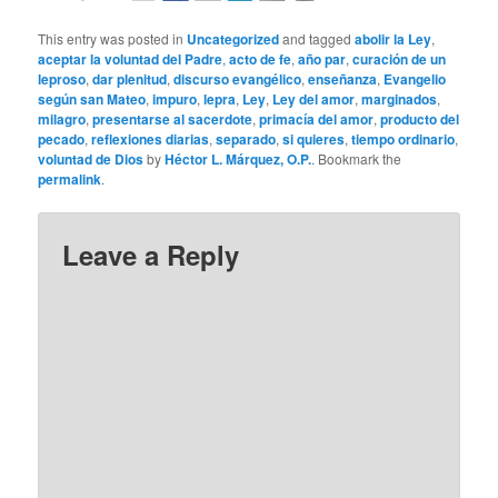
This entry was posted in
Uncategorized
and tagged
abolir la Ley
,
aceptar la voluntad del Padre
,
acto de fe
,
año par
,
curación de un
leproso
,
dar plenitud
,
discurso evangélico
,
enseñanza
,
Evangelio
según san Mateo
,
impuro
,
lepra
,
Ley
,
Ley del amor
,
marginados
,
milagro
,
presentarse al sacerdote
,
primacía del amor
,
producto del
pecado
,
reflexiones diarias
,
separado
,
si quieres
,
tiempo ordinario
,
voluntad de Dios
by
Héctor L. Márquez, O.P.
. Bookmark the
permalink
.
Leave a Reply