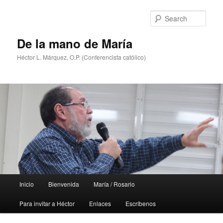
Skip
to
Sear
primary
content
De la mano de María
Héctor L. Márquez, O.P. (Conferencista católico)
Main
Inicio
Bienvenida
María / Rosario
menu
Para invitar a Héctor
Enlaces
Escríbenos