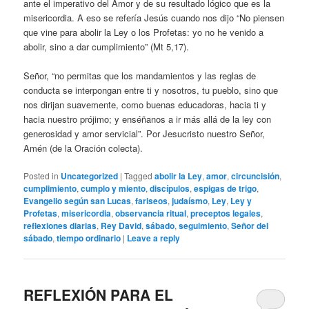
ante el imperativo del Amor y de su resultado lógico que es la
misericordia. A eso se refería Jesús cuando nos dijo “No piensen
que vine para abolir la Ley o los Profetas: yo no he venido a
abolir, sino a dar cumplimiento” (Mt 5,17).
Señor, “no permitas que los mandamientos y las reglas de
conducta se interpongan entre ti y nosotros, tu pueblo, sino que
nos dirijan suavemente, como buenas educadoras, hacia ti y
hacia nuestro prójimo; y enséñanos a ir más allá de la ley con
generosidad y amor servicial”. Por Jesucristo nuestro Señor,
Amén (de la Oración colecta).
Posted in
Uncategorized
|
Tagged
abolir la Ley
,
amor
,
circuncisión
,
cumplimiento
,
cumplo y miento
,
discípulos
,
espigas de trigo
,
Evangelio según san Lucas
,
fariseos
,
judaísmo
,
Ley
,
Ley y
Profetas
,
misericordia
,
observancia ritual
,
preceptos legales
,
reflexiones diarias
,
Rey David
,
sábado
,
seguimiento
,
Señor del
sábado
,
tiempo ordinario
|
Leave a reply
REFLEXIÓN PARA EL