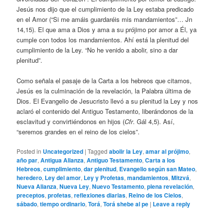
Jesús nos dijo que el cumplimiento de la Ley estaba predicado
en el Amor (“Si me amáis guardaréis mis mandamientos”… Jn
14,15). El que ama a Dios y ama a su prójimo por amor a Él, ya
cumple con todos los mandamientos. Ahí está la plenitud del
cumplimiento de la Ley. “No he venido a abolir, sino a dar
plenitud”.
Como señala el pasaje de la Carta a los hebreos que citamos,
Jesús es la culminación de la revelación, la Palabra última de
Dios. El Evangelio de Jesucristo llevó a su plenitud la Ley y nos
aclaró el contenido del Antiguo Testamento, liberándonos de la
esclavitud y convirtiéndonos en hijos (
Cfr
. Gál 4,5). Así,
“seremos grandes en el reino de los cielos”.
Posted in
Uncategorized
|
Tagged
abolir la Ley
,
amar al prójimo
,
año par
,
Antigua Alianza
,
Antiguo Testamento
,
Carta a los
Hebreos
,
cumplimiento
,
dar plenitud
,
Evangelio según san Mateo
,
heredero
,
Ley del amor
,
Ley y Profetas
,
mandamientos
,
Mitzvá
,
Nueva Alianza
,
Nueva Ley
,
Nuevo Testamento
,
plena revelación
,
preceptos
,
profetas
,
reflexiones diarias
,
Reino de los Cielos
,
sábado
,
tiempo ordinario
,
Torá
,
Torá shebe al pe
|
Leave a reply