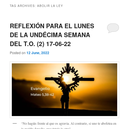
TAG ARCHIVES:
ABOLIR LA LEY
REFLEXIÓN PARA EL LUNES
DE LA UNDÉCIMA SEMANA
DEL T.O. (2) 17-06-22
Posted on
12 June, 2022
“No hagáis frente al que os agravia. Al contrario, si uno te abofetea en
la mejilla derecha, preséntale la otra”…