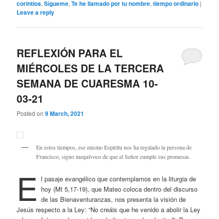
corintios
,
Sígueme
,
Te he llamado por tu nombre
,
tiempo ordinario
|
Leave a reply
REFLEXIÓN PARA EL
MIÉRCOLES DE LA TERCERA
SEMANA DE CUARESMA 10-
03-21
Posted on
9 March, 2021
En estos tiempos, ese mismo Espíritu nos ha regalado la persona de
Francisco, signo inequívoco de que el Señor cumple sus promesas.
E
l pasaje evangélico que contemplamos en la liturgia de
hoy (Mt 5,17-19), que Mateo coloca dentro del discurso
de las Bienaventuranzas, nos presenta la visión de
Jesús respecto a la Ley: “No creáis que he venido a abolir la Ley