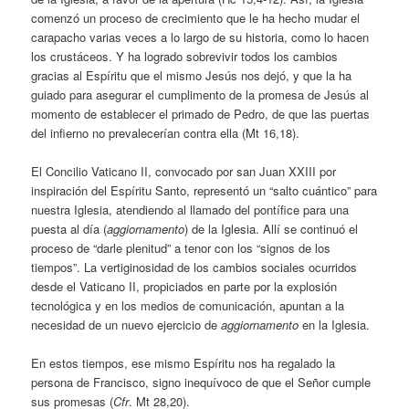
comenzó un proceso de crecimiento que le ha hecho mudar el
carapacho varias veces a lo largo de su historia, como lo hacen
los crustáceos. Y ha logrado sobrevivir todos los cambios
gracias al Espíritu que el mismo Jesús nos dejó, y que la ha
guiado para asegurar el cumplimento de la promesa de Jesús al
momento de establecer el primado de Pedro, de que las puertas
del infierno no prevalecerían contra ella (Mt 16,18).
El Concilio Vaticano II, convocado por san Juan XXIII por
inspiración del Espíritu Santo, representó un “salto cuántico” para
nuestra Iglesia, atendiendo al llamado del pontífice para una
puesta al día (
aggiornamento
) de la Iglesia. Allí se continuó el
proceso de “darle plenitud” a tenor con los “signos de los
tiempos”. La vertiginosidad de los cambios sociales ocurridos
desde el Vaticano II, propiciados en parte por la explosión
tecnológica y en los medios de comunicación, apuntan a la
necesidad de un nuevo ejercicio de
aggiornamento
en la Iglesia.
En estos tiempos, ese mismo Espíritu nos ha regalado la
persona de Francisco, signo inequívoco de que el Señor cumple
sus promesas (
Cfr
. Mt 28,20).