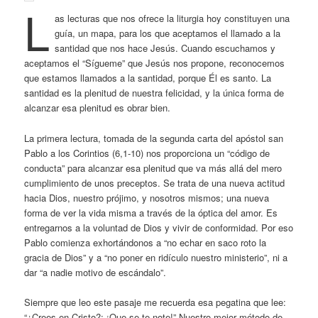
L
as lecturas que nos ofrece la liturgia hoy constituyen una
guía, un mapa, para los que aceptamos el llamado a la
santidad que nos hace Jesús. Cuando escuchamos y
aceptamos el “Sígueme” que Jesús nos propone, reconocemos
que estamos llamados a la santidad, porque Él es santo. La
santidad es la plenitud de nuestra felicidad, y la única forma de
alcanzar esa plenitud es obrar bien.
La primera lectura, tomada de la segunda carta del apóstol san
Pablo a los Corintios (6,1-10) nos proporciona un “código de
conducta” para alcanzar esa plenitud que va más allá del mero
cumplimiento de unos preceptos. Se trata de una nueva actitud
hacia Dios, nuestro prójimo, y nosotros mismos; una nueva
forma de ver la vida misma a través de la óptica del amor. Es
entregarnos a la voluntad de Dios y vivir de conformidad. Por eso
Pablo comienza exhortándonos a “no echar en saco roto la
gracia de Dios” y a “no poner en ridículo nuestro ministerio”, ni a
dar “a nadie motivo de escándalo”.
Siempre que leo este pasaje me recuerda esa pegatina que lee:
“¿Crees en Cristo?; ¡Que se te note!” Nuestro mejor método de