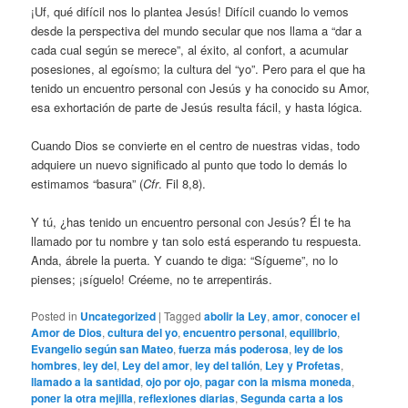
¡Uf, qué difícil nos lo plantea Jesús! Difícil cuando lo vemos
desde la perspectiva del mundo secular que nos llama a “dar a
cada cual según se merece”, al éxito, al confort, a acumular
posesiones, al egoísmo; la cultura del “yo”. Pero para el que ha
tenido un encuentro personal con Jesús y ha conocido su Amor,
esa exhortación de parte de Jesús resulta fácil, y hasta lógica.
Cuando Dios se convierte en el centro de nuestras vidas, todo
adquiere un nuevo significado al punto que todo lo demás lo
estimamos “basura” (
Cfr
. Fil 8,8).
Y tú, ¿has tenido un encuentro personal con Jesús? Él te ha
llamado por tu nombre y tan solo está esperando tu respuesta.
Anda, ábrele la puerta. Y cuando te diga: “Sígueme”, no lo
pienses; ¡síguelo! Créeme, no te arrepentirás.
Posted in
Uncategorized
|
Tagged
abolir la Ley
,
amor
,
conocer el
Amor de Dios
,
cultura del yo
,
encuentro personal
,
equilibrio
,
Evangelio según san Mateo
,
fuerza más poderosa
,
ley de los
hombres
,
ley del
,
Ley del amor
,
ley del talión
,
Ley y Profetas
,
llamado a la santidad
,
ojo por ojo
,
pagar con la misma moneda
,
poner la otra mejilla
,
reflexiones diarias
,
Segunda carta a los