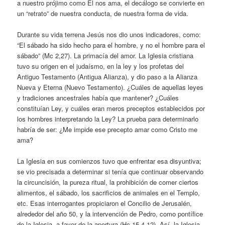
a nuestro prójimo como Él nos ama, el decálogo se convierte en
un “retrato” de nuestra conducta, de nuestra forma de vida.
Durante su vida terrena Jesús nos dio unos indicadores, como:
“El sábado ha sido hecho para el hombre, y no el hombre para el
sábado” (Mc 2,27). La primacía del amor. La Iglesia cristiana
tuvo su origen en el judaísmo, en la ley y los profetas del
Antiguo Testamento (Antigua Alianza), y dio paso a la Alianza
Nueva y Eterna (Nuevo Testamento). ¿Cuáles de aquellas leyes
y tradiciones ancestrales había que mantener? ¿Cuáles
constituían Ley, y cuáles eran meros preceptos establecidos por
los hombres interpretando la Ley? La prueba para determinarlo
habría de ser: ¿Me impide ese precepto amar como Cristo me
ama?
La Iglesia en sus comienzos tuvo que enfrentar esa disyuntiva;
se vio precisada a determinar si tenía que continuar observando
la circuncisión, la pureza ritual, la prohibición de comer ciertos
alimentos, el sábado, los sacrificios de animales en el Templo,
etc. Esas interrogantes propiciaron el Concilio de Jerusalén,
alrededor del año 50, y la intervención de Pedro, como pontífice
de la Iglesia, a favor de la apertura (Hc 15,4-12). Así, la Iglesia