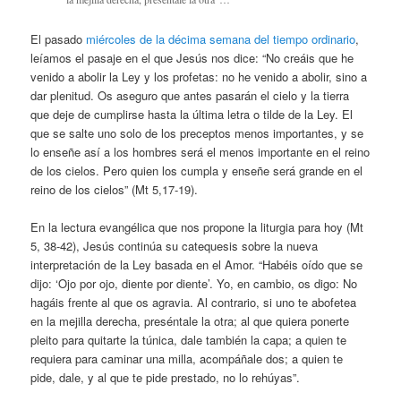
El pasado
miércoles de la décima semana del tiempo ordinario
,
leíamos el pasaje en el que Jesús nos dice: “No creáis que he
venido a abolir la Ley y los profetas: no he venido a abolir, sino a
dar plenitud. Os aseguro que antes pasarán el cielo y la tierra
que deje de cumplirse hasta la última letra o tilde de la Ley. El
que se salte uno solo de los preceptos menos importantes, y se
lo enseñe así a los hombres será el menos importante en el reino
de los cielos. Pero quien los cumpla y enseñe será grande en el
reino de los cielos” (Mt 5,17-19).
En la lectura evangélica que nos propone la liturgia para hoy (Mt
5, 38-42), Jesús continúa su catequesis sobre la nueva
interpretación de la Ley basada en el Amor. “Habéis oído que se
dijo: ‘Ojo por ojo, diente por diente’. Yo, en cambio, os digo: No
hagáis frente al que os agravia. Al contrario, si uno te abofetea
en la mejilla derecha, preséntale la otra; al que quiera ponerte
pleito para quitarte la túnica, dale también la capa; a quien te
requiera para caminar una milla, acompáñale dos; a quien te
pide, dale, y al que te pide prestado, no lo rehúyas”.