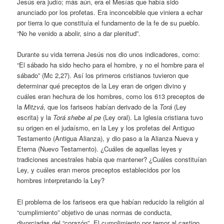
Jesús era judío; más aún, era el Mesías que había sido
anunciado por los profetas. Era inconcebible que viniera a echar
por tierra lo que constituía el fundamento de la fe de su pueblo.
“No he venido a abolir, sino a dar plenitud”.
Durante su vida terrena Jesús nos dio unos indicadores, como:
“El sábado ha sido hecho para el hombre, y no el hombre para el
sábado” (Mc 2,27). Así los primeros cristianos tuvieron que
determinar qué preceptos de la Ley eran de origen divino y
cuáles eran hechura de los hombres, como los 613 preceptos de
la
Mitzvá
, que los fariseos habían derivado de la
Torá
(Ley
escrita) y la
Torá shebe al pe
(Ley oral). La Iglesia cristiana tuvo
su origen en el judaísmo, en la Ley y los profetas del Antiguo
Testamento (Antigua Alianza), y dio paso a la Alianza Nueva y
Eterna (Nuevo Testamento). ¿Cuáles de aquellas leyes y
tradiciones ancestrales había que mantener? ¿Cuáles constituían
Ley, y cuáles eran meros preceptos establecidos por los
hombres interpretando la Ley?
El problema de los fariseos era que habían reducido la religión al
“cumplimiento” objetivo de unas normas de conducta,
divorciadas del “corazón”. El cumplimiento por temor al castigo.