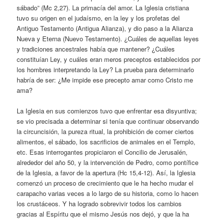
sábado” (Mc 2,27). La primacía del amor. La Iglesia cristiana
tuvo su origen en el judaísmo, en la ley y los profetas del
Antiguo Testamento (Antigua Alianza), y dio paso a la Alianza
Nueva y Eterna (Nuevo Testamento). ¿Cuáles de aquellas leyes
y tradiciones ancestrales había que mantener? ¿Cuáles
constituían Ley, y cuáles eran meros preceptos establecidos por
los hombres interpretando la Ley? La prueba para determinarlo
habría de ser: ¿Me impide ese precepto amar como Cristo me
ama?
La Iglesia en sus comienzos tuvo que enfrentar esa disyuntiva;
se vio precisada a determinar si tenía que continuar observando
la circuncisión, la pureza ritual, la prohibición de comer ciertos
alimentos, el sábado, los sacrificios de animales en el Templo,
etc. Esas interrogantes propiciaron el Concilio de Jerusalén,
alrededor del año 50, y la intervención de Pedro, como pontífice
de la Iglesia, a favor de la apertura (Hc 15,4-12). Así, la Iglesia
comenzó un proceso de crecimiento que le ha hecho mudar el
carapacho varias veces a lo largo de su historia, como lo hacen
los crustáceos. Y ha logrado sobrevivir todos los cambios
gracias al Espíritu que el mismo Jesús nos dejó, y que la ha