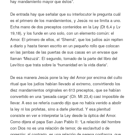
hay mandamiento mayor que éstos”.
De entrada hay que señalar que su interlocutor le pregunta cuál
es el primero de los mandamientos, y Jesús no se limita a uno.
Echa mano de dos preceptos contenidos en la Ley (Dt 6,4 y Lv
19,18), y los funde en uno solo, con un elemento común: el
Amor. El primero de ellos, el “Shemá”, que los judíos aún repiten
a diario y hasta tienen escrito en un pequeño rollo que colocan
en las jambas de las puertas de sus casas en un envase que
llaman “Mezuzá”. El segundo, tomado de la parte del libro del
Levítico que trata sobre la “humanidad en la vida diaria”.
De esa manera Jesús pone la ley del Amor por encima del culto
ritual que los judíos habían llevado al extremo, convirtiendo los
diez mandamientos originales en 613 preceptos, que se habían
convertido en una “pesada carga” (Cfr. Mt 23,4) casi imposible de
llevar. A eso se refería cuando dijo que no había venido a abolir
la ley ni los profetas, sino a darle plenitud. Y esa plenitud
consiste en ver e interpretar la Ley desde la óptica del Amor.
Como dijera el papa San Juan Pablo II: “La relación del hombre
con Dios no es una relación de temor, de esclavitud o de
opresión; al contrario, es una relación de serena confianza, que