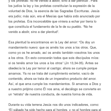
y los profetas: no he venido a abolir, sino a dar plenitud”. Para
los judíos la ley y los profetas constituían la expresión de la
voluntad de Dios, la esencia de las Sagradas Escrituras. Jesús
era judío; más aún, era el Mesías que había sido anunciado por
los profetas. Era inconcebible que viniera a echar por tierra lo
que constituía el fundamento de la fe de su pueblo. “No he
venido a abolir, sino a dar plenitud”.
Esa plenitud la encontramos en la Ley del amor: “Os doy un
mandamiento nuevo: que os améis los unos a los otros. Que,
como yo os he amado, así os améis también vosotros los unos
a los otros. En esto conocerán todos que sois discípulos míos:
si os tenéis amor los unos a los otros” (Jn 13,34-35). Antes se
obedecía la Ley por temor al castigo; ahora se cumple porque
amamos. Ya no se trata del cumplimiento exterior, vacío de
contenido, ahora se trata de un imperativo producto del amor.
Así, el que ama cumple los mandamientos. Si amamos a Dios y
a nuestro prójimo como Él nos ama, el decálogo se convierte en
un “retrato” de nuestra conducta, de nuestra forma de vida.
Durante su vida terrena Jesús nos dio unos indicadores, como:
“El sábado ha sido hecho para el hombre, y no el hombre para el