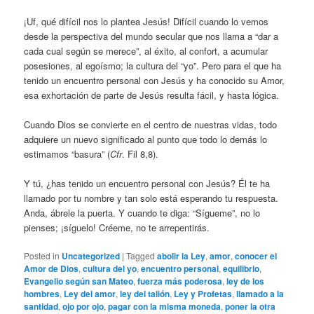
¡Uf, qué difícil nos lo plantea Jesús! Difícil cuando lo vemos
desde la perspectiva del mundo secular que nos llama a “dar a
cada cual según se merece”, al éxito, al confort, a acumular
posesiones, al egoísmo; la cultura del “yo”. Pero para el que ha
tenido un encuentro personal con Jesús y ha conocido su Amor,
esa exhortación de parte de Jesús resulta fácil, y hasta lógica.
Cuando Dios se convierte en el centro de nuestras vidas, todo
adquiere un nuevo significado al punto que todo lo demás lo
estimamos “basura” (
Cfr
. Fil 8,8).
Y tú, ¿has tenido un encuentro personal con Jesús? Él te ha
llamado por tu nombre y tan solo está esperando tu respuesta.
Anda, ábrele la puerta. Y cuando te diga: “Sígueme”, no lo
pienses; ¡síguelo! Créeme, no te arrepentirás.
Posted in
Uncategorized
|
Tagged
abolir la Ley
,
amor
,
conocer el
Amor de Dios
,
cultura del yo
,
encuentro personal
,
equilibrio
,
Evangelio según san Mateo
,
fuerza más poderosa
,
ley de los
hombres
,
Ley del amor
,
ley del talión
,
Ley y Profetas
,
llamado a la
santidad
,
ojo por ojo
,
pagar con la misma moneda
,
poner la otra