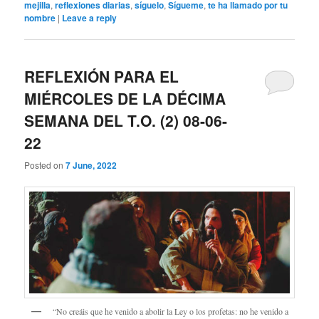
mejilla
,
reflexiones diarias
,
síguelo
,
Sígueme
,
te ha llamado por tu
nombre
|
Leave a reply
REFLEXIÓN PARA EL
MIÉRCOLES DE LA DÉCIMA
SEMANA DEL T.O. (2) 08-06-
22
Posted on
7 June, 2022
“No creáis que he venido a abolir la Ley o los profetas: no he venido a