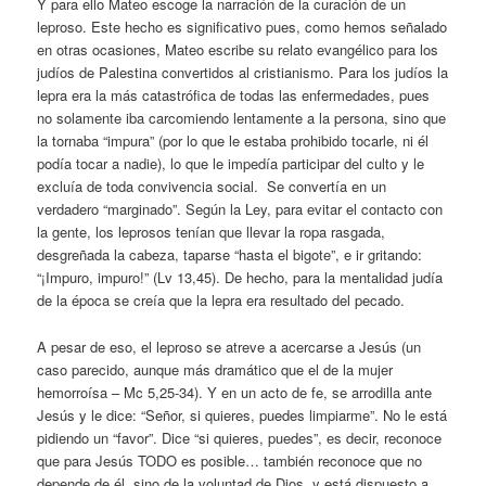
Y para ello Mateo escoge la narración de la curación de un
leproso. Este hecho es significativo pues, como hemos señalado
en otras ocasiones, Mateo escribe su relato evangélico para los
judíos de Palestina convertidos al cristianismo. Para los judíos la
lepra era la más catastrófica de todas las enfermedades, pues
no solamente iba carcomiendo lentamente a la persona, sino que
la tornaba “impura” (por lo que le estaba prohibido tocarle, ni él
podía tocar a nadie), lo que le impedía participar del culto y le
excluía de toda convivencia social. Se convertía en un
verdadero “marginado”. Según la Ley, para evitar el contacto con
la gente, los leprosos tenían que llevar la ropa rasgada,
desgreñada la cabeza, taparse “hasta el bigote”, e ir gritando:
“¡Impuro, impuro!” (Lv 13,45). De hecho, para la mentalidad judía
de la época se creía que la lepra era resultado del pecado.
A pesar de eso, el leproso se atreve a acercarse a Jesús (un
caso parecido, aunque más dramático que el de la mujer
hemorroísa – Mc 5,25-34). Y en un acto de fe, se arrodilla ante
Jesús y le dice: “Señor, si quieres, puedes limpiarme”. No le está
pidiendo un “favor”. Dice “si quieres, puedes”, es decir, reconoce
que para Jesús TODO es posible… también reconoce que no
depende de él, sino de la voluntad de Dios, y está dispuesto a