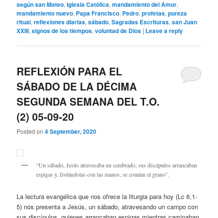
según san Mateo
,
Iglesia Católica
,
mandamiento del Amor
,
mandamiento nuevo
,
Papa Francisco
,
Pedro
,
profetas
,
pureza
ritual
,
reflexiones diarias
,
sábado
,
Sagradas Escrituras
,
san Juan
XXIII
,
signos de los tiempos
,
voluntad de Dios
|
Leave a reply
REFLEXIÓN PARA EL
SÁBADO DE LA DÉCIMA
SEGUNDA SEMANA DEL T.O.
(2) 05-09-20
Posted on
4 September, 2020
“Un sábado, Jesús atravesaba un sembrado; sus discípulos arrancaban
espigas y, frotándolas con las manos, se comían el grano”.
La lectura evangélica que nos ofrece la liturgia para hoy (Lc 6,1-
5) nos presenta a Jesús, un sábado, atravesando un campo con
sus discípulos, quienes arrancaban espigas mientras caminaban