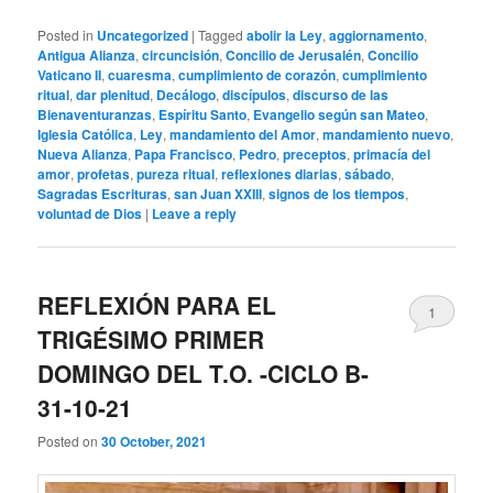
Posted in
Uncategorized
|
Tagged
abolir la Ley
,
aggiornamento
,
Antigua Alianza
,
circuncisión
,
Concilio de Jerusalén
,
Concilio
Vaticano II
,
cuaresma
,
cumplimiento de corazón
,
cumplimiento
ritual
,
dar plenitud
,
Decálogo
,
discípulos
,
discurso de las
Bienaventuranzas
,
Espíritu Santo
,
Evangelio según san Mateo
,
Iglesia Católica
,
Ley
,
mandamiento del Amor
,
mandamiento nuevo
,
Nueva Alianza
,
Papa Francisco
,
Pedro
,
preceptos
,
primacía del
amor
,
profetas
,
pureza ritual
,
reflexiones diarias
,
sábado
,
Sagradas Escrituras
,
san Juan XXIII
,
signos de los tiempos
,
voluntad de Dios
|
Leave a reply
REFLEXIÓN PARA EL
1
TRIGÉSIMO PRIMER
DOMINGO DEL T.O. -CICLO B-
31-10-21
Posted on
30 October, 2021