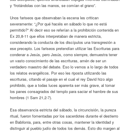
y “frotándolas con las manos, se comían el grano”.
Unos fariseos que observaban la escena les critican
severamente: “¿Por qué hacéis en sábado lo que no está
permitido?” Al decir eso se referían a la prohibición contenida en
Ex 20,8-11 que ellos interpretaban de manera estricta,
considerando la conducta de los discípulos una transgresión a
ese precepto. Los fariseos pretendían utilizar las Escrituras para
condenar a Jesús, pero Jesús, como siempre, demuestra tener
un vasto conocimiento de las escrituras, amén de ser un
verdadero maestro del debate. Eso lo vemos a lo largo de todos
los relatos evangélicos. Por eso les riposta utilizando las
escrituras, citando el pasaje en el cual el rey David hizo algo
prohibido, que a todas luces aparenta ser más grave, al tomar
los panes consagrados del templo para saciar el hambre de sus
hombres (1 Sam 21,2-7).
Esa observancia estricta del sábado, la circuncisión, la pureza
ritual, fueron fomentadas por los sacerdotes durante el destierro
en Babilonia, para, entre otras cosas, mantener la identidad y
distinguir al pueblo judío de todos los demás. Esto dio margen al