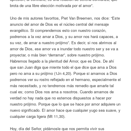
brota de una libre elección motivada por el amor”.
Uno de mis autores favoritos, Piet Van Breemen, nos dice: “Este
anuncio del amor de Dios es el núcleo central del mensaje
evangélico. Si comprendemos esto con nuestro corazón,
podremos a la vez amar a Dios, y su amor nos hará capaces, a
su vez, de amar a nuestro prójimo”. Es decir, si nos abrimos al
amor de Dios, ese amor va a inundar todo nuestro ser y se va a
proyectar, o más bien “derramar”, sobre nuestro prójimo.
Habremos llegado a la plenitud del Amor, que es Dios. De ahí
que san Juan diga que miente todo el que dice que ama a Dios
pero no ama a su prójimo (1Jn 4,20). Porque si amamos a Dios
podremos ver su rostro reflejado en el hermano, especialmente el
más necesitado, y no tendremos más remedio que amarle tal
cual es; como Dios nos ama a nosotros. Cuando amamos de
verdad no hay nada que no estemos dispuestos a hacer por
nuestro prójimo. Porque que lo que se hace por amor adquiere un
nuevo significado. El amor hace que cualquier yugo sea suave, y
cualquier carga ligera (Mt 11,30).
Hoy, día del Señor, pidámosle que nos permita vivir sus