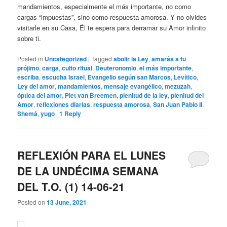
mandamientos, especialmente el más importante, no como
cargas “impuestas”, sino como respuesta amorosa. Y no olvides
visitarle en su Casa, Él te espera para derramar su Amor infinito
sobre ti.
Posted in
Uncategorized
|
Tagged
abolir la Ley
,
amarás a tu
prójimo
,
carga
,
culto ritual
,
Deuteronomio
,
el más importante
,
escriba
,
escucha Israel
,
Evangelio según san Marcos
,
Levítico
,
Ley del amor
,
mandamientos
,
mensaje evangélico
,
mezuzah
,
óptica del amor
,
Piet van Breemen
,
plenitud de la ley
,
plenitud del
Amor
,
reflexiones diarias
,
respuesta amorosa
,
San Juan Pablo II
,
Shemá
,
yugo
|
1
Reply
REFLEXIÓN PARA EL LUNES
DE LA UNDÉCIMA SEMANA
DEL T.O. (1) 14-06-21
Posted on
13 June, 2021