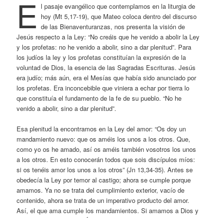
E
l pasaje evangélico que contemplamos en la liturgia de
hoy (Mt 5,17-19), que Mateo coloca dentro del discurso
de las Bienaventuranzas, nos presenta la visión de
Jesús respecto a la Ley: “No creáis que he venido a abolir la Ley
y los profetas: no he venido a abolir, sino a dar plenitud”. Para
los judíos la ley y los profetas constituían la expresión de la
voluntad de Dios, la esencia de las Sagradas Escrituras. Jesús
era judío; más aún, era el Mesías que había sido anunciado por
los profetas. Era inconcebible que viniera a echar por tierra lo
que constituía el fundamento de la fe de su pueblo. “No he
venido a abolir, sino a dar plenitud”.
Esa plenitud la encontramos en la Ley del amor: “Os doy un
mandamiento nuevo: que os améis los unos a los otros. Que,
como yo os he amado, así os améis también vosotros los unos
a los otros. En esto conocerán todos que sois discípulos míos:
si os tenéis amor los unos a los otros” (Jn 13,34-35). Antes se
obedecía la Ley por temor al castigo; ahora se cumple porque
amamos. Ya no se trata del cumplimiento exterior, vacío de
contenido, ahora se trata de un imperativo producto del amor.
Así, el que ama cumple los mandamientos. Si amamos a Dios y