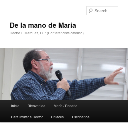
Skip
Skip
to
to
Sear
primary
secondary
content
content
De la mano de María
Héctor L. Márquez, O.P. (Conferencista católico)
Main
Inicio
Bienvenida
María / Rosario
menu
Para invitar a Héctor
Enlaces
Escríbenos