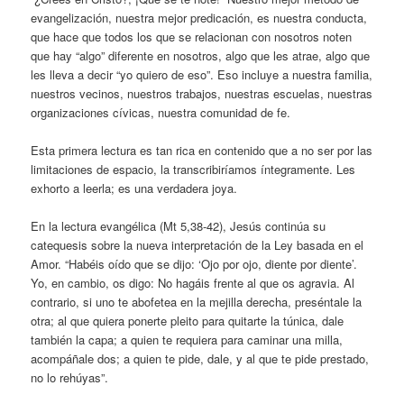
evangelización, nuestra mejor predicación, es nuestra conducta,
que hace que todos los que se relacionan con nosotros noten
que hay “algo” diferente en nosotros, algo que les atrae, algo que
les lleva a decir “yo quiero de eso”. Eso incluye a nuestra familia,
nuestros vecinos, nuestros trabajos, nuestras escuelas, nuestras
organizaciones cívicas, nuestra comunidad de fe.
Esta primera lectura es tan rica en contenido que a no ser por las
limitaciones de espacio, la transcribiríamos íntegramente. Les
exhorto a leerla; es una verdadera joya.
En la lectura evangélica (Mt 5,38-42), Jesús continúa su
catequesis sobre la nueva interpretación de la Ley basada en el
Amor. “Habéis oído que se dijo: ‘Ojo por ojo, diente por diente’.
Yo, en cambio, os digo: No hagáis frente al que os agravia. Al
contrario, si uno te abofetea en la mejilla derecha, preséntale la
otra; al que quiera ponerte pleito para quitarte la túnica, dale
también la capa; a quien te requiera para caminar una milla,
acompáñale dos; a quien te pide, dale, y al que te pide prestado,
no lo rehúyas”.