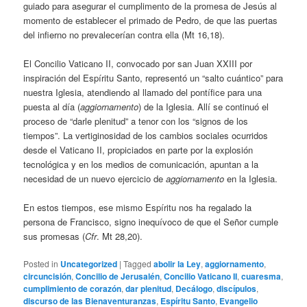
guiado para asegurar el cumplimento de la promesa de Jesús al
momento de establecer el primado de Pedro, de que las puertas
del infierno no prevalecerían contra ella (Mt 16,18).
El Concilio Vaticano II, convocado por san Juan XXIII por
inspiración del Espíritu Santo, representó un “salto cuántico” para
nuestra Iglesia, atendiendo al llamado del pontífice para una
puesta al día (
aggiornamento
) de la Iglesia. Allí se continuó el
proceso de “darle plenitud” a tenor con los “signos de los
tiempos”. La vertiginosidad de los cambios sociales ocurridos
desde el Vaticano II, propiciados en parte por la explosión
tecnológica y en los medios de comunicación, apuntan a la
necesidad de un nuevo ejercicio de
aggiornamento
en la Iglesia.
En estos tiempos, ese mismo Espíritu nos ha regalado la
persona de Francisco, signo inequívoco de que el Señor cumple
sus promesas (
Cfr
. Mt 28,20).
Posted in
Uncategorized
|
Tagged
abolir la Ley
,
aggiornamento
,
circuncisión
,
Concilio de Jerusalén
,
Concilio Vaticano II
,
cuaresma
,
cumplimiento de corazón
,
dar plenitud
,
Decálogo
,
discípulos
,
discurso de las Bienaventuranzas
,
Espíritu Santo
,
Evangelio