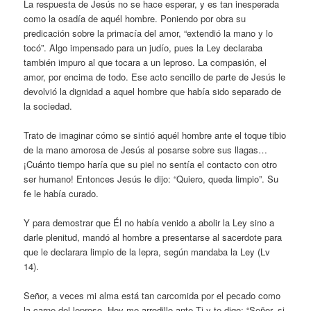
La respuesta de Jesús no se hace esperar, y es tan inesperada
como la osadía de aquél hombre. Poniendo por obra su
predicación sobre la primacía del amor, “extendió la mano y lo
tocó”. Algo impensado para un judío, pues la Ley declaraba
también impuro al que tocara a un leproso. La compasión, el
amor, por encima de todo. Ese acto sencillo de parte de Jesús le
devolvió la dignidad a aquel hombre que había sido separado de
la sociedad.
Trato de imaginar cómo se sintió aquél hombre ante el toque tibio
de la mano amorosa de Jesús al posarse sobre sus llagas…
¡Cuánto tiempo haría que su piel no sentía el contacto con otro
ser humano! Entonces Jesús le dijo: “Quiero, queda limpio”. Su
fe le había curado.
Y para demostrar que Él no había venido a abolir la Ley sino a
darle plenitud, mandó al hombre a presentarse al sacerdote para
que le declarara limpio de la lepra, según mandaba la Ley (Lv
14).
Señor, a veces mi alma está tan carcomida por el pecado como
la carne del leproso. Hoy me arrodillo ante Ti y te digo: “Señor, si