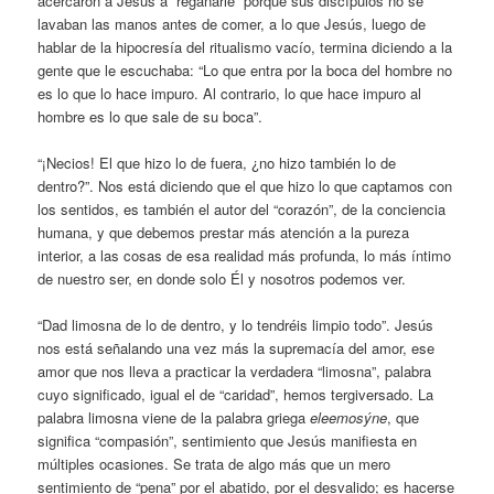
acercaron a Jesús a “regañarle” porque sus discípulos no se
lavaban las manos antes de comer, a lo que Jesús, luego de
hablar de la hipocresía del ritualismo vacío, termina diciendo a la
gente que le escuchaba: “Lo que entra por la boca del hombre no
es lo que lo hace impuro. Al contrario, lo que hace impuro al
hombre es lo que sale de su boca”.
“¡Necios! El que hizo lo de fuera, ¿no hizo también lo de
dentro?”. Nos está diciendo que el que hizo lo que captamos con
los sentidos, es también el autor del “corazón”, de la conciencia
humana, y que debemos prestar más atención a la pureza
interior, a las cosas de esa realidad más profunda, lo más íntimo
de nuestro ser, en donde solo Él y nosotros podemos ver.
“Dad limosna de lo de dentro, y lo tendréis limpio todo”. Jesús
nos está señalando una vez más la supremacía del amor, ese
amor que nos lleva a practicar la verdadera “limosna”, palabra
cuyo significado, igual el de “caridad”, hemos tergiversado. La
palabra limosna viene de la palabra griega
eleemosýne
, que
significa “compasión”, sentimiento que Jesús manifiesta en
múltiples ocasiones. Se trata de algo más que un mero
sentimiento de “pena” por el abatido, por el desvalido; es hacerse