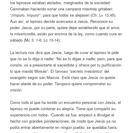
los leprosos estaban aislados, marginados de la sociedad.
Caminaban haciendo sonar una campana mientras gritaban:
“¡Impuro, impuro!”, para que todos se alejasen (
Cfr
. Lv 13,45).
Aun así, el leproso decide acercarse a Jesús. Reconoce su
poder. Jesús, por su parte, quiere dejar establecido que el amor,
la misericordia, están por encima de la ley, como cuando cura en
sábado (Mc 3, 1-6; Lc 13-14).
La lectura nos dice que Jesús, luego de curar al leproso le pide
que no se lo diga a nadie: “No se lo digas a nadie; pero, para que
conste, ve a presentarte al sacerdote y ofrece por tu purificación
lo que mandó Moisés”. El famoso “secreto mesiánico” del
evangelio según san Marcos. Está claro que Jesús no quiere
hacer alarde de su poder. Tampoco quiere comprometer su
misión.
Como todo el que ha tenido un encuentro personal con Jesús, el
leproso no puede contener su alegría. Tiene que compartir su
experiencia con todos. “Cuando se fue, empezó a divulgar el
hecho con grandes ponderaciones, de modo que Jesús ya no
podía entrar abiertamente en ningún pueblo; se quedaba fuera,