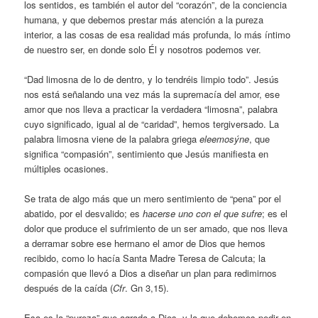
los sentidos, es también el autor del “corazón”, de la conciencia
humana, y que debemos prestar más atención a la pureza
interior, a las cosas de esa realidad más profunda, lo más íntimo
de nuestro ser, en donde solo Él y nosotros podemos ver.
“Dad limosna de lo de dentro, y lo tendréis limpio todo”. Jesús
nos está señalando una vez más la supremacía del amor, ese
amor que nos lleva a practicar la verdadera “limosna”, palabra
cuyo significado, igual al de “caridad”, hemos tergiversado. La
palabra limosna viene de la palabra griega
eleemosýne
, que
significa “compasión”, sentimiento que Jesús manifiesta en
múltiples ocasiones.
Se trata de algo más que un mero sentimiento de “pena” por el
abatido, por el desvalido; es
hacerse uno con el que sufre
; es el
dolor que produce el sufrimiento de un ser amado, que nos lleva
a derramar sobre ese hermano el amor de Dios que hemos
recibido, como lo hacía Santa Madre Teresa de Calcuta; la
compasión que llevó a Dios a diseñar un plan para redimirnos
después de la caída (
Cfr
. Gn 3,15).
Esa es la “pureza” que agrada a Dios, y la que debemos pedir en