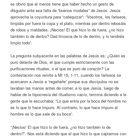
es obvio que al menos tiene que haber hecho un gesto de
disgusto ante esa falta de “buenos modales” de Jesús. Jesús
aprovecha la coyuntura para “catequizar”: “Vosotros, los fariseos,
limpiáis por fuera la copa y el plato, mientras por dentro rebosáis
de robos y maldades. ¡Necios! El que hizo lo de fuera, ¿no hizo
también lo de dentro? Dad limosna de lo de dentro, y lo tendréis
limpio todo”.
La pregunta subyacente en las palabras de Jesús es: ¿Quién es
puro delante de Dios, el que cumple estrictamente con las
purificaciones rituales, o el que es puro de corazón? La
contestación nos remite a Mt 15, 1-11, cuando los fariseos se
acercaron a Jesús a “regañarle” porque sus discípulos no se
lavaban las manos antes de comer, a lo que Jesús, luego de
hablar de la hipocresía del ritualismo vacío, termina diciendo a la
gente que le escuchaba: “Lo que entra por la boca del hombre no
es lo que lo hace impuro. Al contrario, lo que hace impuro al
hombre es lo que sale de su boca”.
“¡Necios! El que hizo lo de fuera, ¿no hizo también lo de
dentro?”. Nos está diciendo que el que hizo lo que captamos con