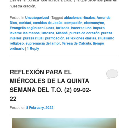
nuestra oración.
Posted in
Uncategorized
|
Tagged
abluciones rituales
,
Amor de
Dios
,
caridad
,
comidas de Jesús
,
compasión
,
eleemosýne
,
Evangelio según san Lucas
,
fariseos
,
hacerse uno
,
impuro
,
lavarse las manos
,
limosna
,
Mishná
,
pureza de corazón
,
pureza
interior
,
pureza ritual
,
purificación
,
reflexiones diarias
,
ritualismo
religioso
,
supremacía del amor
,
Teresa de Calcuta
,
tiempo
ordinario
|
1
Reply
REFLEXIÓN PARA EL
MIÉRCOLES DE LA QUINTA
SEMANA DEL T.O. (2) 09-02-
22
Posted on
8 February, 2022