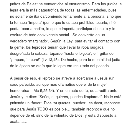
judíos de Palestina convertidos al cristianismo. Para los judíos la
lepra era la más catastrófica de todas las enfermedades, pues
no solamente iba carcomiendo lentamente a la persona, sino que
la tornaba “impura” (por lo que le estaba prohibido tocarle, ni él
podía tocar a nadie), lo que le impedía participar del culto y le
excluía de toda convivencia social. Se convertía en un
verdadero “marginado”. Según la Ley, para evitar el contacto con
la gente, los leprosos tenían que llevar la ropa rasgada,
desgreñada la cabeza, taparse “hasta el bigote”, e ir gritando:
“¡Impuro, impuro!” (Lv 13,45). De hecho, para la mentalidad judía
de la época se creía que la lepra era resultado del pecado.
A pesar de eso, el leproso se atreve a acercarse a Jesús (un
caso parecido, aunque más dramático que el de la mujer
hemorroísa – Mc 5,25-34). Y en un acto de fe, se arrodilla ante
Jesús y le dice: “Señor, si quieres, puedes limpiarme”. No le está
pidiendo un “favor”. Dice “si quieres, puedes”, es decir, reconoce
que para Jesús TODO es posible… también reconoce que no
depende de él, sino de la voluntad de Dios, y está dispuesto a
acatarla…