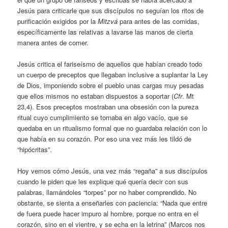
Jesús para criticarle que sus discípulos no seguían los ritos de
purificación exigidos por la
Mitzvá
para antes de las comidas,
específicamente las relativas a lavarse las manos de cierta
manera antes de comer.
Jesús critica el fariseísmo de aquellos que habían creado todo
un cuerpo de preceptos que llegaban inclusive a suplantar la Ley
de Dios, imponiendo sobre el pueblo unas cargas muy pesadas
que ellos mismos no estaban dispuestos a soportar (
Cfr
. Mt
23,4). Esos preceptos mostraban una obsesión con la pureza
ritual cuyo cumplimiento se tornaba en algo vacío, que se
quedaba en un ritualismo formal que no guardaba relación con lo
que había en su corazón. Por eso una vez más les tildó de
“hipócritas”.
Hoy vemos cómo Jesús, una vez más “regaña” a sus discípulos
cuando le piden que les explique qué quería decir con sus
palabras, llamándoles “torpes” por no haber comprendido. No
obstante, se sienta a enseñarles con paciencia: “Nada que entre
de fuera puede hacer impuro al hombre, porque no entra en el
corazón, sino en el vientre, y se echa en la letrina” (Marcos nos