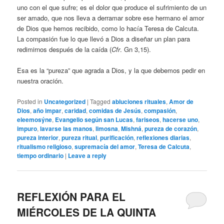
uno con el que sufre; es el dolor que produce el sufrimiento de un
ser amado, que nos lleva a derramar sobre ese hermano el amor
de Dios que hemos recibido, como lo hacía Teresa de Calcuta.
La compasión fue lo que llevó a Dios a diseñar un plan para
redimirnos después de la caída (
Cfr
. Gn 3,15).
Esa es la “pureza” que agrada a Dios, y la que debemos pedir en
nuestra oración.
Posted in
Uncategorized
|
Tagged
abluciones rituales
,
Amor de
Dios
,
año impar
,
caridad
,
comidas de Jesús
,
compasión
,
eleemosýne
,
Evangelio según san Lucas
,
fariseos
,
hacerse uno
,
impuro
,
lavarse las manos
,
limosna
,
Mishná
,
pureza de corazón
,
pureza interior
,
pureza ritual
,
purificación
,
reflexiones diarias
,
ritualismo religioso
,
supremacía del amor
,
Teresa de Calcuta
,
tiempo ordinario
|
Leave a reply
REFLEXIÓN PARA EL
MIÉRCOLES DE LA QUINTA