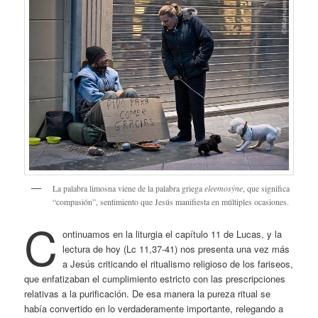
La palabra limosna viene de la palabra griega
eleemosýne
, que significa
“compasión”, sentimiento que Jesús manifiesta en múltiples ocasiones.
C
ontinuamos en la liturgia el capítulo 11 de Lucas, y la
lectura de hoy (Lc 11,37-41) nos presenta una vez más
a Jesús criticando el ritualismo religioso de los fariseos,
que enfatizaban el cumplimiento estricto con las prescripciones
relativas a la purificación. De esa manera la pureza ritual se
había convertido en lo verdaderamente importante, relegando a