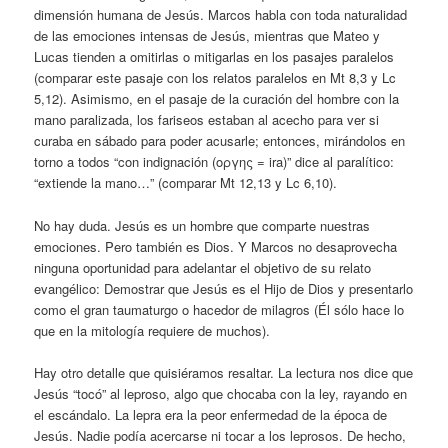
dimensión humana de Jesús. Marcos habla con toda naturalidad
de las emociones intensas de Jesús, mientras que Mateo y
Lucas tienden a omitirlas o mitigarlas en los pasajes paralelos
(comparar este pasaje con los relatos paralelos en Mt 8,3 y Lc
5,12). Asimismo, en el pasaje de la curación del hombre con la
mano paralizada, los fariseos estaban al acecho para ver si
curaba en sábado para poder acusarle; entonces, mirándolos en
torno a todos “con indignación (οργης = ira)” dice al paralítico:
“extiende la mano…” (comparar Mt 12,13 y Lc 6,10).
No hay duda. Jesús es un hombre que comparte nuestras
emociones. Pero también es Dios. Y Marcos no desaprovecha
ninguna oportunidad para adelantar el objetivo de su relato
evangélico: Demostrar que Jesús es el Hijo de Dios y presentarlo
como el gran taumaturgo o hacedor de milagros (Él sólo hace lo
que en la mitología requiere de muchos).
Hay otro detalle que quisiéramos resaltar. La lectura nos dice que
Jesús “tocó” al leproso, algo que chocaba con la ley, rayando en
el escándalo. La lepra era la peor enfermedad de la época de
Jesús. Nadie podía acercarse ni tocar a los leprosos. De hecho,