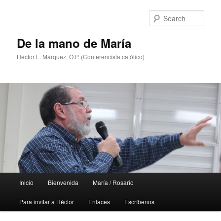
Skip
Skip
to
to
Sear
primary
secondary
content
content
De la mano de María
Héctor L. Márquez, O.P. (Conferencista católico)
Main
Inicio
Bienvenida
María / Rosario
menu
Para invitar a Héctor
Enlaces
Escríbenos