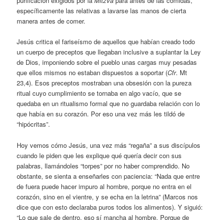
purificación exigidos por la
Mitzvá
para antes de las comidas,
específicamente las relativas a lavarse las manos de cierta
manera antes de comer.
Jesús critica el fariseísmo de aquellos que habían creado todo
un cuerpo de preceptos que llegaban inclusive a suplantar la Ley
de Dios, imponiendo sobre el pueblo unas cargas muy pesadas
que ellos mismos no estaban dispuestos a soportar (
Cfr
. Mt
23,4). Esos preceptos mostraban una obsesión con la pureza
ritual cuyo cumplimiento se tornaba en algo vacío, que se
quedaba en un ritualismo formal que no guardaba relación con lo
que había en su corazón. Por eso una vez más les tildó de
“hipócritas”.
Hoy vemos cómo Jesús, una vez más “regaña” a sus discípulos
cuando le piden que les explique qué quería decir con sus
palabras, llamándoles “torpes” por no haber comprendido. No
obstante, se sienta a enseñarles con paciencia: “Nada que entre
de fuera puede hacer impuro al hombre, porque no entra en el
corazón, sino en el vientre, y se echa en la letrina” (Marcos nos
dice que con esto declaraba puros todos los alimentos). Y siguió:
“Lo que sale de dentro, eso sí mancha al hombre. Porque de