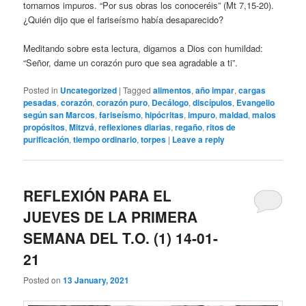
tornarnos impuros. “Por sus obras los conoceréis” (Mt 7,15-20).
¿Quién dijo que el fariseísmo había desaparecido?
Meditando sobre esta lectura, digamos a Dios con humildad:
“Señor, dame un corazón puro que sea agradable a ti”.
Posted in
Uncategorized
|
Tagged
alimentos
,
año impar
,
cargas
pesadas
,
corazón
,
corazón puro
,
Decálogo
,
discípulos
,
Evangelio
según san Marcos
,
fariseísmo
,
hipócritas
,
impuro
,
maldad
,
malos
propósitos
,
Mitzvá
,
reflexiones diarias
,
regaño
,
ritos de
purificación
,
tiempo ordinario
,
torpes
|
Leave a reply
REFLEXIÓN PARA EL
JUEVES DE LA PRIMERA
SEMANA DEL T.O. (1) 14-01-
21
Posted on
13 January, 2021