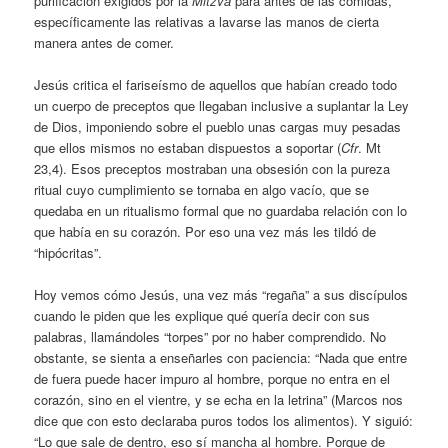
purificación exigidos por la
Mitzvá
para antes de las comidas,
específicamente las relativas a lavarse las manos de cierta
manera antes de comer.
Jesús critica el fariseísmo de aquellos que habían creado todo
un cuerpo de preceptos que llegaban inclusive a suplantar la Ley
de Dios, imponiendo sobre el pueblo unas cargas muy pesadas
que ellos mismos no estaban dispuestos a soportar (
Cfr
. Mt
23,4). Esos preceptos mostraban una obsesión con la pureza
ritual cuyo cumplimiento se tornaba en algo vacío, que se
quedaba en un ritualismo formal que no guardaba relación con lo
que había en su corazón. Por eso una vez más les tildó de
“hipócritas”.
Hoy vemos cómo Jesús, una vez más “regaña” a sus discípulos
cuando le piden que les explique qué quería decir con sus
palabras, llamándoles “torpes” por no haber comprendido. No
obstante, se sienta a enseñarles con paciencia: “Nada que entre
de fuera puede hacer impuro al hombre, porque no entra en el
corazón, sino en el vientre, y se echa en la letrina” (Marcos nos
dice que con esto declaraba puros todos los alimentos). Y siguió:
“Lo que sale de dentro, eso sí mancha al hombre. Porque de