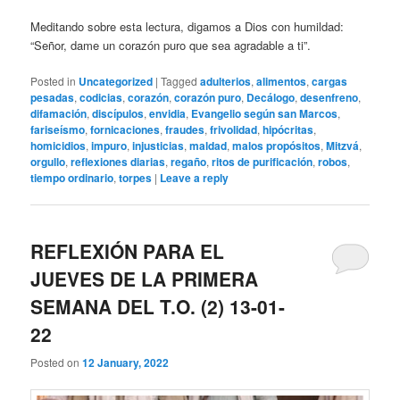
Meditando sobre esta lectura, digamos a Dios con humildad:
“Señor, dame un corazón puro que sea agradable a ti”.
Posted in
Uncategorized
|
Tagged
adulterios
,
alimentos
,
cargas
pesadas
,
codicias
,
corazón
,
corazón puro
,
Decálogo
,
desenfreno
,
difamación
,
discípulos
,
envidia
,
Evangelio según san Marcos
,
fariseísmo
,
fornicaciones
,
fraudes
,
frivolidad
,
hipócritas
,
homicidios
,
impuro
,
injusticias
,
maldad
,
malos propósitos
,
Mitzvá
,
orgullo
,
reflexiones diarias
,
regaño
,
ritos de purificación
,
robos
,
tiempo ordinario
,
torpes
|
Leave a reply
REFLEXIÓN PARA EL
JUEVES DE LA PRIMERA
SEMANA DEL T.O. (2) 13-01-
22
Posted on
12 January, 2022