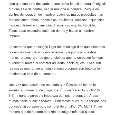
dice que con esto declaraba puros todos los alimentos). Y siguió:
“Lo que sale de dentro, eso sí mancha al hombre. Porque de
dentro, del corazón del hombre, salen los malos propósitos, las
fornicaciones, robos, homicidios, adulterios, codicias, injusticias,
fraudes, desenfreno, envidia, difamación, orgullo, frivolidad.
Todas esas maldades salen de dentro y hacen al hombre
impuro”.
Lo cierto es que en ningún lugar del decálogo dice qué alimentos
podemos consumir ni cómo tenemos que purificar nuestras
manos, brazos, etc. Lo que sí dice es que no se puede fornicar,
ni robar, ni matar, ni cometer adulterio, codiciar, etc. Esas son
las cosas que tornan al hombre impuro porque son fruto de la
maldad que sale de su corazón.
Una vez más Jesús nos recuerda que Dios no se fija en lo
exterior al momento de juzgarnos; Él, que “ve en lo oculto” (Mt
6,6), mirará la pureza o impureza de nuestro corazón. A esa
mirada nadie puede escapar… Pidámosle pues, al Señor que nos
conceda un corazón puro como el de un niño (
Cfr
. Mt 18,4), de
manera que de nuestro corazón no salga nada que pueda