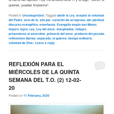
quieres, puedes limpiarme”.
Posted in
Uncategorized
|
Tagged
abolir la Ley
,
aceptar la voluntad
del Padre
,
acto de fe
,
año par
,
curación de un leproso
,
dar plenitud
,
discurso evangélico
,
enseñanza
,
Evangelio según san Mateo
,
impuro
,
lepra
,
Ley
,
Ley del amor
,
marginados
,
milagro
,
presentarse al sacerdote
,
primacía del amor
,
producto del pecado
,
reflexiones diarias
,
separado
,
si quieres
,
tiempo ordinario
,
voluntad de Dios
|
Leave a reply
REFLEXIÓN PARA EL
MIÉRCOLES DE LA QUINTA
SEMANA DEL T.O. (2) 12-02-
20
Posted on
11 February, 2020