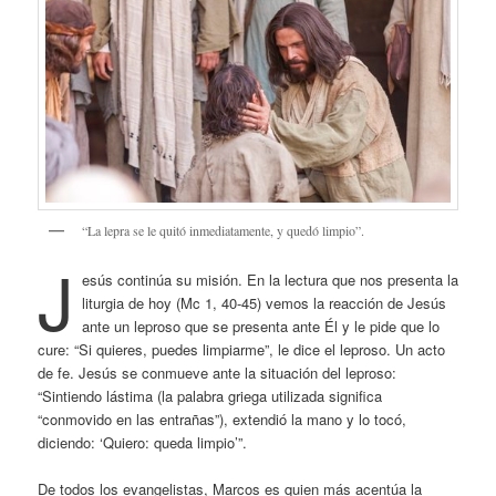
“La lepra se le quitó inmediatamente, y quedó limpio”.
J
esús continúa su misión. En la lectura que nos presenta la
liturgia de hoy (Mc 1, 40-45) vemos la reacción de Jesús
ante un leproso que se presenta ante Él y le pide que lo
cure: “Si quieres, puedes limpiarme”, le dice el leproso. Un acto
de fe. Jesús se conmueve ante la situación del leproso:
“Sintiendo lástima (la palabra griega utilizada significa
“conmovido en las entrañas”), extendió la mano y lo tocó,
diciendo: ‘Quiero: queda limpio’”.
De todos los evangelistas, Marcos es quien más acentúa la