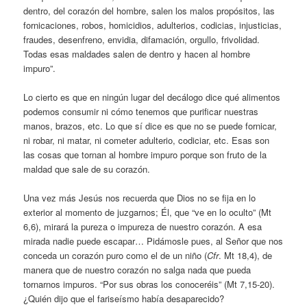
dentro, del corazón del hombre, salen los malos propósitos, las
fornicaciones, robos, homicidios, adulterios, codicias, injusticias,
fraudes, desenfreno, envidia, difamación, orgullo, frivolidad.
Todas esas maldades salen de dentro y hacen al hombre
impuro”.
Lo cierto es que en ningún lugar del decálogo dice qué alimentos
podemos consumir ni cómo tenemos que purificar nuestras
manos, brazos, etc. Lo que sí dice es que no se puede fornicar,
ni robar, ni matar, ni cometer adulterio, codiciar, etc. Esas son
las cosas que tornan al hombre impuro porque son fruto de la
maldad que sale de su corazón.
Una vez más Jesús nos recuerda que Dios no se fija en lo
exterior al momento de juzgarnos; Él, que “ve en lo oculto” (Mt
6,6), mirará la pureza o impureza de nuestro corazón. A esa
mirada nadie puede escapar… Pidámosle pues, al Señor que nos
conceda un corazón puro como el de un niño (
Cfr
. Mt 18,4), de
manera que de nuestro corazón no salga nada que pueda
tornarnos impuros. “Por sus obras los conoceréis” (Mt 7,15-20).
¿Quién dijo que el fariseísmo había desaparecido?