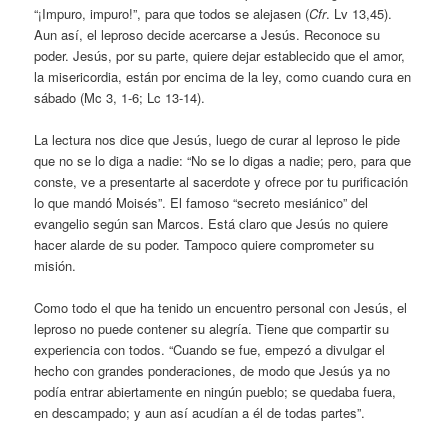
“¡Impuro, impuro!”, para que todos se alejasen (
Cfr
. Lv 13,45).
Aun así, el leproso decide acercarse a Jesús. Reconoce su
poder. Jesús, por su parte, quiere dejar establecido que el amor,
la misericordia, están por encima de la ley, como cuando cura en
sábado (Mc 3, 1-6; Lc 13-14).
La lectura nos dice que Jesús, luego de curar al leproso le pide
que no se lo diga a nadie: “No se lo digas a nadie; pero, para que
conste, ve a presentarte al sacerdote y ofrece por tu purificación
lo que mandó Moisés”. El famoso “secreto mesiánico” del
evangelio según san Marcos. Está claro que Jesús no quiere
hacer alarde de su poder. Tampoco quiere comprometer su
misión.
Como todo el que ha tenido un encuentro personal con Jesús, el
leproso no puede contener su alegría. Tiene que compartir su
experiencia con todos. “Cuando se fue, empezó a divulgar el
hecho con grandes ponderaciones, de modo que Jesús ya no
podía entrar abiertamente en ningún pueblo; se quedaba fuera,
en descampado; y aun así acudían a él de todas partes”.