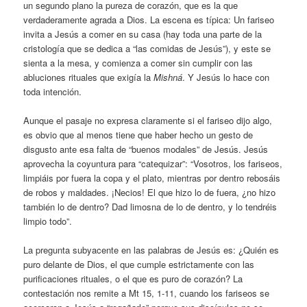
un segundo plano la pureza de corazón, que es la que
verdaderamente agrada a Dios. La escena es típica: Un fariseo
invita a Jesús a comer en su casa (hay toda una parte de la
cristología que se dedica a “las comidas de Jesús”), y este se
sienta a la mesa, y comienza a comer sin cumplir con las
abluciones rituales que exigía la
Mishná
. Y Jesús lo hace con
toda intención.
Aunque el pasaje no expresa claramente si el fariseo dijo algo,
es obvio que al menos tiene que haber hecho un gesto de
disgusto ante esa falta de “buenos modales” de Jesús. Jesús
aprovecha la coyuntura para “catequizar”: “Vosotros, los fariseos,
limpiáis por fuera la copa y el plato, mientras por dentro rebosáis
de robos y maldades. ¡Necios! El que hizo lo de fuera, ¿no hizo
también lo de dentro? Dad limosna de lo de dentro, y lo tendréis
limpio todo”.
La pregunta subyacente en las palabras de Jesús es: ¿Quién es
puro delante de Dios, el que cumple estrictamente con las
purificaciones rituales, o el que es puro de corazón? La
contestación nos remite a Mt 15, 1-11, cuando los fariseos se