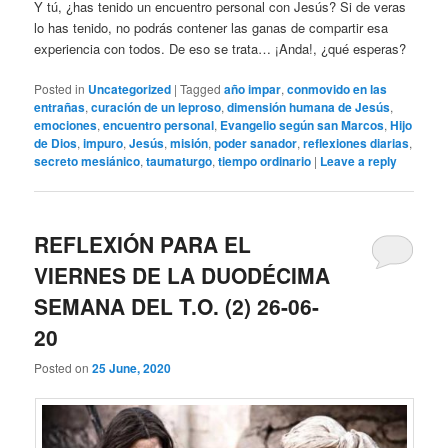
Y tú, ¿has tenido un encuentro personal con Jesús? Si de veras
lo has tenido, no podrás contener las ganas de compartir esa
experiencia con todos. De eso se trata… ¡Anda!, ¿qué esperas?
Posted in
Uncategorized
|
Tagged
año impar
,
conmovido en las
entrañas
,
curación de un leproso
,
dimensión humana de Jesús
,
emociones
,
encuentro personal
,
Evangelio según san Marcos
,
Hijo
de Dios
,
impuro
,
Jesús
,
misión
,
poder sanador
,
reflexiones diarias
,
secreto mesiánico
,
taumaturgo
,
tiempo ordinario
|
Leave a reply
REFLEXIÓN PARA EL
VIERNES DE LA DUODÉCIMA
SEMANA DEL T.O. (2) 26-06-
20
Posted on
25 June, 2020