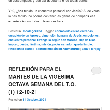
en descampado; y aun así acudían a él de todas partes”.
Y tú, ¿has tenido un encuentro personal con Jesús? Si de veras
lo has tenido, no podrás contener las ganas de compartir esa
experiencia con todos. De eso se trata…
Posted in
Uncategorized
|
Tagged
conmovido en las entrañas
,
curación de un leproso
,
dimensión humana de Jesús
,
emociones
,
encuentro personal
,
Evangelio según san Marcos
,
Hijo de Dios
,
impuro
,
Jesús
,
lástima
,
misión
,
poder sanador
,
queda limpio
,
reflexiones diarias
,
secreto mesiánico
,
taumaturgo
|
Leave a reply
REFLEXIÓN PARA EL
MARTES DE LA VIGÉSIMA
OCTAVA SEMANA DEL T.O.
(1) 12-10-21
Posted on
11 October, 2021