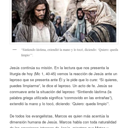
“Sintiendo lástima, extendió la mano y lo tocó, diciendo: ‘Quiero: queda
limpio’”.
Jesús continúa su misión. En la lectura que nos presenta la
liturgia de hoy (Mc 1, 40-45) vemos la reacción de Jesús ante un
leproso que se presenta ante Él y le pide que lo cure: “Si quieres,
puedes limpiarme”, le dice el leproso. Un acto de fe. Jesús se
conmueve ante la situación del leproso: “Sintiendo lástima (la
palabra griega utilizada significa “conmovido en las entrañas”),
extendió la mano y lo tocó, diciendo: ‘Quiero: queda limpio’”.
De todos los evangelistas, Marcos es quien más acentúa la
dimensión humana de Jesús. Marcos habla con toda naturalidad
de las emociones intensas de Jesús, mientras que Mateo y