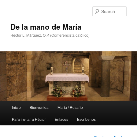
Skip
to
Sear
primary
content
De la mano de María
Héctor L. Márquez, O.P. (Conferencista católico)
Main
Inicio
Bienvenida
María / Rosario
menu
Para invitar a Héctor
Enlaces
Escríbenos
Post