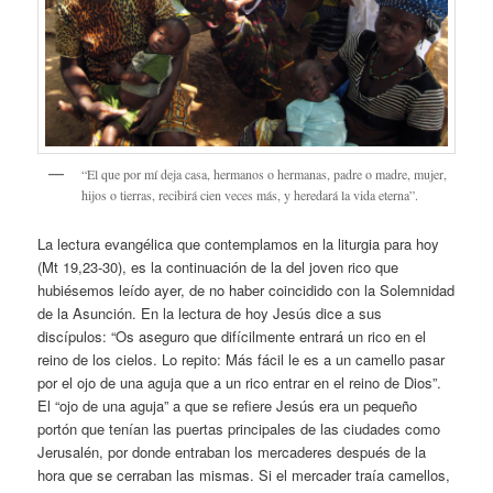
“El que por mí deja casa, hermanos o hermanas, padre o madre, mujer,
hijos o tierras, recibirá cien veces más, y heredará la vida eterna”.
La lectura evangélica que contemplamos en la liturgia para hoy
(Mt 19,23-30), es la continuación de la del joven rico que
hubiésemos leído ayer, de no haber coincidido con la Solemnidad
de la Asunción. En la lectura de hoy Jesús dice a sus
discípulos: “Os aseguro que difícilmente entrará un rico en el
reino de los cielos. Lo repito: Más fácil le es a un camello pasar
por el ojo de una aguja que a un rico entrar en el reino de Dios”.
El “ojo de una aguja” a que se refiere Jesús era un pequeño
portón que tenían las puertas principales de las ciudades como
Jerusalén, por donde entraban los mercaderes después de la
hora que se cerraban las mismas. Si el mercader traía camellos,