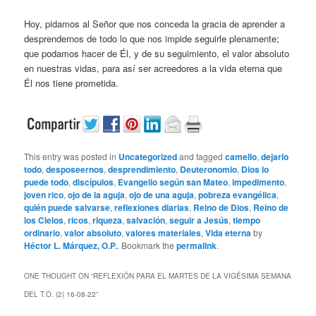
Hoy, pidamos al Señor que nos conceda la gracia de aprender a
desprendernos de todo lo que nos impide seguirle plenamente;
que podamos hacer de Él, y de su seguimiento, el valor absoluto
en nuestras vidas, para así ser acreedores a la vida eterna que
Él nos tiene prometida.
This entry was posted in
Uncategorized
and tagged
camello
,
dejarlo
todo
,
desposeernos
,
desprendimiento
,
Deuteronomio
,
Dios lo
puede todo
,
discípulos
,
Evangelio según san Mateo
,
impedimento
,
joven rico
,
ojo de la aguja
,
ojo de una aguja
,
pobreza evangélica
,
quién puede salvarse
,
reflexiones diarias
,
Reino de Dios
,
Reino de
los Cielos
,
ricos
,
riqueza
,
salvación
,
seguir a Jesús
,
tiempo
ordinario
,
valor absoluto
,
valores materiales
,
Vida eterna
by
Héctor L. Márquez, O.P.
. Bookmark the
permalink
.
ONE THOUGHT ON “
REFLEXIÓN PARA EL MARTES DE LA VIGÉSIMA SEMANA
DEL T.O. (2) 16-08-22
”