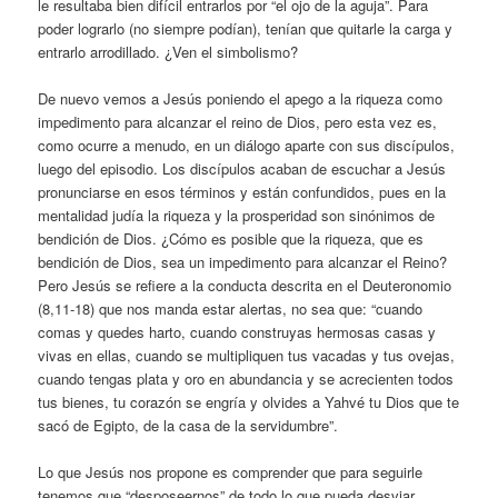
le resultaba bien difícil entrarlos por “el ojo de la aguja”. Para
poder lograrlo (no siempre podían), tenían que quitarle la carga y
entrarlo arrodillado. ¿Ven el simbolismo?
De nuevo vemos a Jesús poniendo el apego a la riqueza como
impedimento para alcanzar el reino de Dios, pero esta vez es,
como ocurre a menudo, en un diálogo aparte con sus discípulos,
luego del episodio. Los discípulos acaban de escuchar a Jesús
pronunciarse en esos términos y están confundidos, pues en la
mentalidad judía la riqueza y la prosperidad son sinónimos de
bendición de Dios. ¿Cómo es posible que la riqueza, que es
bendición de Dios, sea un impedimento para alcanzar el Reino?
Pero Jesús se refiere a la conducta descrita en el Deuteronomio
(8,11-18) que nos manda estar alertas, no sea que: “cuando
comas y quedes harto, cuando construyas hermosas casas y
vivas en ellas, cuando se multipliquen tus vacadas y tus ovejas,
cuando tengas plata y oro en abundancia y se acrecienten todos
tus bienes, tu corazón se engría y olvides a Yahvé tu Dios que te
sacó de Egipto, de la casa de la servidumbre”.
Lo que Jesús nos propone es comprender que para seguirle
tenemos que “desposeernos” de todo lo que pueda desviar