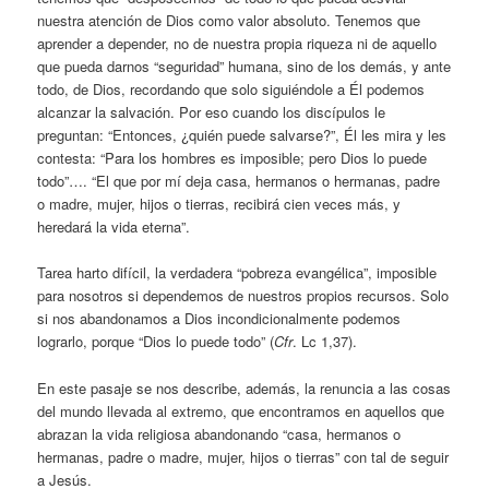
nuestra atención de Dios como valor absoluto. Tenemos que
aprender a depender, no de nuestra propia riqueza ni de aquello
que pueda darnos “seguridad” humana, sino de los demás, y ante
todo, de Dios, recordando que solo siguiéndole a Él podemos
alcanzar la salvación. Por eso cuando los discípulos le
preguntan: “Entonces, ¿quién puede salvarse?”, Él les mira y les
contesta: “Para los hombres es imposible; pero Dios lo puede
todo”…. “El que por mí deja casa, hermanos o hermanas, padre
o madre, mujer, hijos o tierras, recibirá cien veces más, y
heredará la vida eterna”.
Tarea harto difícil, la verdadera “pobreza evangélica”, imposible
para nosotros si dependemos de nuestros propios recursos. Solo
si nos abandonamos a Dios incondicionalmente podemos
lograrlo, porque “Dios lo puede todo” (
Cfr
. Lc 1,37).
En este pasaje se nos describe, además, la renuncia a las cosas
del mundo llevada al extremo, que encontramos en aquellos que
abrazan la vida religiosa abandonando “casa, hermanos o
hermanas, padre o madre, mujer, hijos o tierras” con tal de seguir
a Jesús.