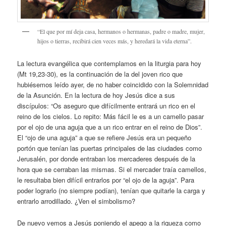
“El que por mí deja casa, hermanos o hermanas, padre o madre, mujer,
hijos o tierras, recibirá cien veces más, y heredará la vida eterna”.
La lectura evangélica que contemplamos en la liturgia para hoy
(Mt 19,23-30), es la continuación de la del joven rico que
hubiésemos leído ayer, de no haber coincidido con la Solemnidad
de la Asunción. En la lectura de hoy Jesús dice a sus
discípulos: “Os aseguro que difícilmente entrará un rico en el
reino de los cielos. Lo repito: Más fácil le es a un camello pasar
por el ojo de una aguja que a un rico entrar en el reino de Dios”.
El “ojo de una aguja” a que se refiere Jesús era un pequeño
portón que tenían las puertas principales de las ciudades como
Jerusalén, por donde entraban los mercaderes después de la
hora que se cerraban las mismas. Si el mercader traía camellos,
le resultaba bien difícil entrarlos por “el ojo de la aguja”. Para
poder lograrlo (no siempre podían), tenían que quitarle la carga y
entrarlo arrodillado. ¿Ven el simbolismo?
De nuevo vemos a Jesús poniendo el apego a la riqueza como