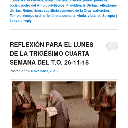
confianza
donativos
lepta
libertad
ofrenda
pobre
pobreza
poder
,
poder del Amor
,
privilegios
,
Providencia Divina
,
reflexiones
diarias
,
Reino
,
ricos
,
sacrificio supremo de la Cruz
,
salvación
,
Templo
,
tiempo ordinario
,
última semana
,
viuda
,
viuda de Sarepta
|
Leave a reply
REFLEXIÓN PARA EL LUNES
DE LA TRIGÉSIMO CUARTA
SEMANA DEL T.O. 26-11-18
Posted on
25 November, 2018