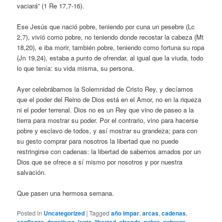
vaciará” (1 Re 17,7-16).
Ese Jesús que nació pobre, teniendo por cuna un pesebre (Lc
2,7), vivió como pobre, no teniendo donde recostar la cabeza (Mt
18,20), e iba morir, también pobre, teniendo como fortuna su ropa
(Jn 19,24), estaba a punto de ofrendar, al igual que la viuda, todo
lo que tenía: su vida misma, su persona.
Ayer celebrábamos la Solemnidad de Cristo Rey, y decíamos
que el poder del Reino de Dios está en el Amor, no en la riqueza
ni el poder terrenal. Dios no es un Rey que vino de paseo a la
tierra para mostrar su poder. Por el contrario, vino para hacerse
pobre y esclavo de todos, y así mostrar su grandeza; para con
su gesto comprar para nosotros la libertad que no puede
restringirse con cadenas: la libertad de sabernos amados por un
Dios que se ofrece a sí mismo por nosotros y por nuestra
salvación.
Que pasen una hermosa semana.
Posted in
Uncategorized
|
Tagged
año impar
,
arcas
,
cadenas
,
,
,
,
,
,
,
,