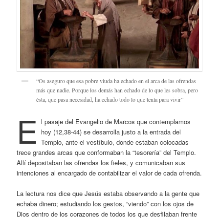
“Os aseguro que esa pobre viuda ha echado en el arca de las ofrendas
más que nadie. Porque los demás han echado de lo que les sobra, pero
ésta, que pasa necesidad, ha echado todo lo que tenía para vivir”
E
l pasaje del Evangelio de Marcos que contemplamos
hoy (12,38-44) se desarrolla justo a la entrada del
Templo, ante el vestíbulo, donde estaban colocadas
trece grandes arcas que conformaban la “tesorería” del Templo.
Allí depositaban las ofrendas los fieles, y comunicaban sus
intenciones al encargado de contabilizar el valor de cada ofrenda.
La lectura nos dice que Jesús estaba observando a la gente que
echaba dinero; estudiando los gestos, “viendo” con los ojos de
Dios dentro de los corazones de todos los que desfilaban frente