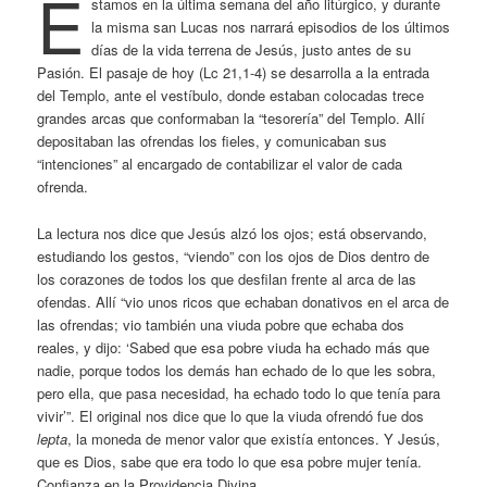
E
stamos en la última semana del año litúrgico, y durante
la misma san Lucas nos narrará episodios de los últimos
días de la vida terrena de Jesús, justo antes de su
Pasión. El pasaje de hoy (Lc 21,1-4) se desarrolla a la entrada
del Templo, ante el vestíbulo, donde estaban colocadas trece
grandes arcas que conformaban la “tesorería” del Templo. Allí
depositaban las ofrendas los fieles, y comunicaban sus
“intenciones” al encargado de contabilizar el valor de cada
ofrenda.
La lectura nos dice que Jesús alzó los ojos; está observando,
estudiando los gestos, “viendo” con los ojos de Dios dentro de
los corazones de todos los que desfilan frente al arca de las
ofendas. Allí “vio unos ricos que echaban donativos en el arca de
las ofrendas; vio también una viuda pobre que echaba dos
reales, y dijo: ‘Sabed que esa pobre viuda ha echado más que
nadie, porque todos los demás han echado de lo que les sobra,
pero ella, que pasa necesidad, ha echado todo lo que tenía para
vivir’”. El original nos dice que lo que la viuda ofrendó fue dos
lepta
, la moneda de menor valor que existía entonces. Y Jesús,
que es Dios, sabe que era todo lo que esa pobre mujer tenía.
Confianza en la Providencia Divina.