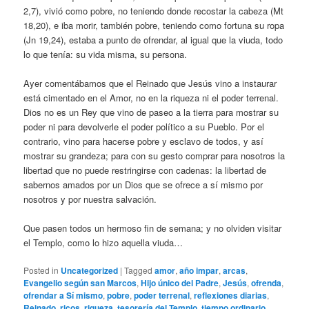
2,7), vivió como pobre, no teniendo donde recostar la cabeza (Mt
18,20), e iba morir, también pobre, teniendo como fortuna su ropa
(Jn 19,24), estaba a punto de ofrendar, al igual que la viuda, todo
lo que tenía: su vida misma, su persona.
Ayer comentábamos que el Reinado que Jesús vino a instaurar
está cimentado en el Amor, no en la riqueza ni el poder terrenal.
Dios no es un Rey que vino de paseo a la tierra para mostrar su
poder ni para devolverle el poder político a su Pueblo. Por el
contrario, vino para hacerse pobre y esclavo de todos, y así
mostrar su grandeza; para con su gesto comprar para nosotros la
libertad que no puede restringirse con cadenas: la libertad de
sabernos amados por un Dios que se ofrece a sí mismo por
nosotros y por nuestra salvación.
Que pasen todos un hermoso fin de semana; y no olviden visitar
el Templo, como lo hizo aquella viuda…
Posted in
Uncategorized
|
Tagged
amor
,
año impar
,
arcas
,
Evangelio según san Marcos
,
Hijo único del Padre
,
Jesús
,
ofrenda
,
ofrendar a Sí mismo
,
pobre
,
poder terrenal
,
reflexiones diarias
,
Reinado
,
ricos
,
riqueza
,
tesorería del Templo
,
tiempo ordinario
,