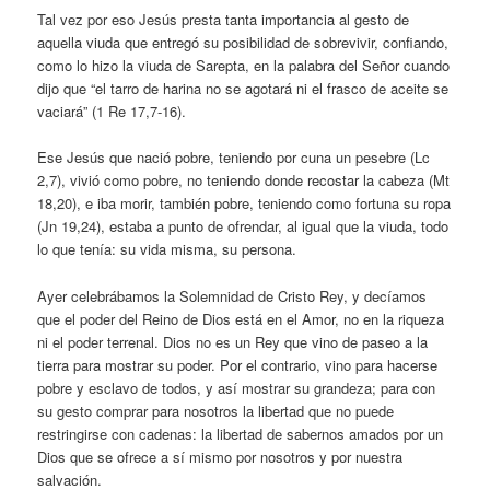
Tal vez por eso Jesús presta tanta importancia al gesto de
aquella viuda que entregó su posibilidad de sobrevivir, confiando,
como lo hizo la viuda de Sarepta, en la palabra del Señor cuando
dijo que “el tarro de harina no se agotará ni el frasco de aceite se
vaciará” (1 Re 17,7-16).
Ese Jesús que nació pobre, teniendo por cuna un pesebre (Lc
2,7), vivió como pobre, no teniendo donde recostar la cabeza (Mt
18,20), e iba morir, también pobre, teniendo como fortuna su ropa
(Jn 19,24), estaba a punto de ofrendar, al igual que la viuda, todo
lo que tenía: su vida misma, su persona.
Ayer celebrábamos la Solemnidad de Cristo Rey, y decíamos
que el poder del Reino de Dios está en el Amor, no en la riqueza
ni el poder terrenal. Dios no es un Rey que vino de paseo a la
tierra para mostrar su poder. Por el contrario, vino para hacerse
pobre y esclavo de todos, y así mostrar su grandeza; para con
su gesto comprar para nosotros la libertad que no puede
restringirse con cadenas: la libertad de sabernos amados por un
Dios que se ofrece a sí mismo por nosotros y por nuestra
salvación.