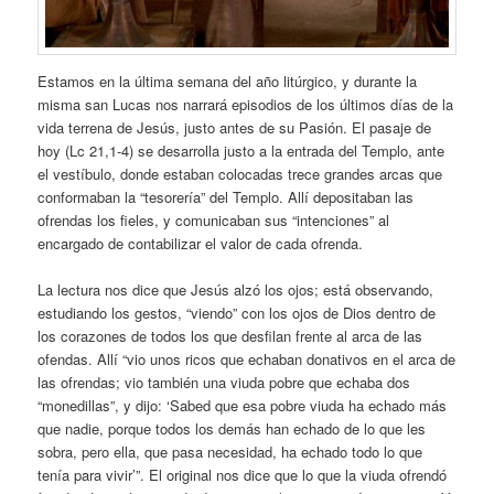
Estamos en la última semana del año litúrgico, y durante la
misma san Lucas nos narrará episodios de los últimos días de la
vida terrena de Jesús, justo antes de su Pasión. El pasaje de
hoy (Lc 21,1-4) se desarrolla justo a la entrada del Templo, ante
el vestíbulo, donde estaban colocadas trece grandes arcas que
conformaban la “tesorería” del Templo. Allí depositaban las
ofrendas los fieles, y comunicaban sus “intenciones” al
encargado de contabilizar el valor de cada ofrenda.
La lectura nos dice que Jesús alzó los ojos; está observando,
estudiando los gestos, “viendo” con los ojos de Dios dentro de
los corazones de todos los que desfilan frente al arca de las
ofendas. Allí “vio unos ricos que echaban donativos en el arca de
las ofrendas; vio también una viuda pobre que echaba dos
“monedillas”, y dijo: ‘Sabed que esa pobre viuda ha echado más
que nadie, porque todos los demás han echado de lo que les
sobra, pero ella, que pasa necesidad, ha echado todo lo que
tenía para vivir’”. El original nos dice que lo que la viuda ofrendó