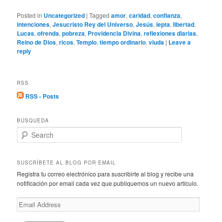
Posted in
Uncategorized
|
Tagged
amor
,
caridad
,
confianza
,
intenciones
,
Jesucristo Rey del Universo
,
Jesús
,
lepta
,
libertad
,
Lucas
,
ofrenda
,
pobreza
,
Providencia Divina
,
reflexiones diarias
,
Reino de Dios
,
ricos
,
Templo
,
tiempo ordinario
,
viuda
|
Leave a
reply
RSS
RSS - Posts
BÚSQUEDA
S
e
a
r
SUSCRÍBETE AL BLOG POR EMAIL
c
Registra tu correo electrónico para suscribirte al blog y recibe una
h
notificación por email cada vez que publiquemos un nuevo artículo.
Email
Address