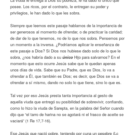
La viuda le entrega a Dios su pobreza, le ha dado lo único que
posee. Los ricos, por el contrario, le entregan su poder y
privilegios, le han dado lo que les sobra.
Siempre que leemos este pasaje hablamos de la importancia de
ser generosos al momento de ofrendar, o de practicar la caridad;
de dar de lo que tenemos, no de lo que nos sobra. Pensemos por
un momento a la inversa. ¿Podríamos aplicar le enseñanza de
este pasaje a Dios? Si Dios nos hubiese dado solo de lo que le
sobra, ¿nos habría dado a su
único
Hijo para salvarnos? En el
momento que esto ocurre Jesús sabe que le quedan apenas
unos días de vida. Sabe que su Padre, que es Dios, lo va a
ofrendar a Él, que también es Dios; es decir, que Dios se va a
ofrendar a sí mismo, dando no solo lo que tiene, sino lo que es.
Tal vez por eso Jesús presta tanta importancia al gesto de
aquella viuda que entregó su posibilidad de sobrevivir, confiando,
como lo hizo la viuda de Sarepta, en la palabra del Señor cuando
dijo que “el tarro de harina no se agotará ni el frasco de aceite se
vaciará” (1 Re 17,7-16).
Ese Jesús que nació pobre, teniendo por cuna un pesebre (Lc