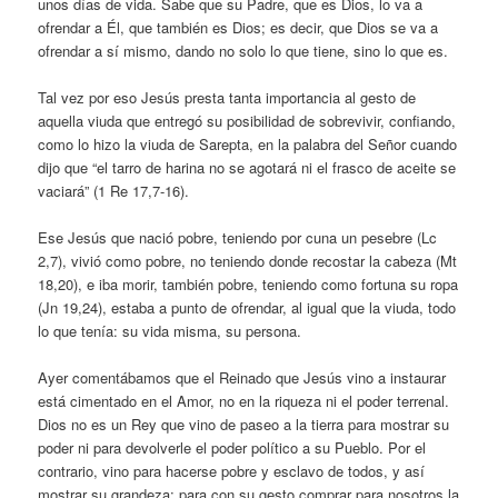
unos días de vida. Sabe que su Padre, que es Dios, lo va a
ofrendar a Él, que también es Dios; es decir, que Dios se va a
ofrendar a sí mismo, dando no solo lo que tiene, sino lo que es.
Tal vez por eso Jesús presta tanta importancia al gesto de
aquella viuda que entregó su posibilidad de sobrevivir, confiando,
como lo hizo la viuda de Sarepta, en la palabra del Señor cuando
dijo que “el tarro de harina no se agotará ni el frasco de aceite se
vaciará” (1 Re 17,7-16).
Ese Jesús que nació pobre, teniendo por cuna un pesebre (Lc
2,7), vivió como pobre, no teniendo donde recostar la cabeza (Mt
18,20), e iba morir, también pobre, teniendo como fortuna su ropa
(Jn 19,24), estaba a punto de ofrendar, al igual que la viuda, todo
lo que tenía: su vida misma, su persona.
Ayer comentábamos que el Reinado que Jesús vino a instaurar
está cimentado en el Amor, no en la riqueza ni el poder terrenal.
Dios no es un Rey que vino de paseo a la tierra para mostrar su
poder ni para devolverle el poder político a su Pueblo. Por el
contrario, vino para hacerse pobre y esclavo de todos, y así
mostrar su grandeza; para con su gesto comprar para nosotros la