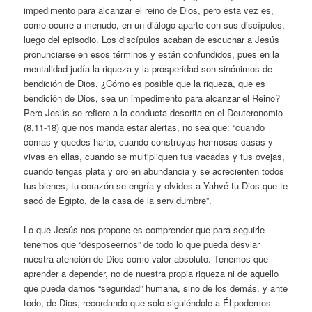
impedimento para alcanzar el reino de Dios, pero esta vez es,
como ocurre a menudo, en un diálogo aparte con sus discípulos,
luego del episodio. Los discípulos acaban de escuchar a Jesús
pronunciarse en esos términos y están confundidos, pues en la
mentalidad judía la riqueza y la prosperidad son sinónimos de
bendición de Dios. ¿Cómo es posible que la riqueza, que es
bendición de Dios, sea un impedimento para alcanzar el Reino?
Pero Jesús se refiere a la conducta descrita en el Deuteronomio
(8,11-18) que nos manda estar alertas, no sea que: “cuando
comas y quedes harto, cuando construyas hermosas casas y
vivas en ellas, cuando se multipliquen tus vacadas y tus ovejas,
cuando tengas plata y oro en abundancia y se acrecienten todos
tus bienes, tu corazón se engría y olvides a Yahvé tu Dios que te
sacó de Egipto, de la casa de la servidumbre”.
Lo que Jesús nos propone es comprender que para seguirle
tenemos que “desposeernos” de todo lo que pueda desviar
nuestra atención de Dios como valor absoluto. Tenemos que
aprender a depender, no de nuestra propia riqueza ni de aquello
que pueda darnos “seguridad” humana, sino de los demás, y ante
todo, de Dios, recordando que solo siguiéndole a Él podemos