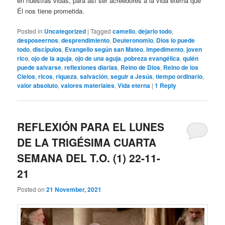
en nuestras vidas, para así ser acreedores a la vida eterna que
Él nos tiene prometida.
Posted in
Uncategorized
|
Tagged
camello
,
dejarlo todo
,
desposeernos
,
desprendimiento
,
Deuteronomio
,
Dios lo puede
todo
,
discípulos
,
Evangelio según san Mateo
,
impedimento
,
joven
rico
,
ojo de la aguja
,
ojo de una aguja
,
pobreza evangélica
,
quién
puede salvarse
,
reflexiones diarias
,
Reino de Dios
,
Reino de los
Cielos
,
ricos
,
riqueza
,
salvación
,
seguir a Jesús
,
tiempo ordinario
,
valor absoluto
,
valores materiales
,
Vida eterna
|
1
Reply
REFLEXIÓN PARA EL LUNES
DE LA TRIGÉSIMA CUARTA
SEMANA DEL T.O. (1) 22-11-
21
Posted on
21 November, 2021