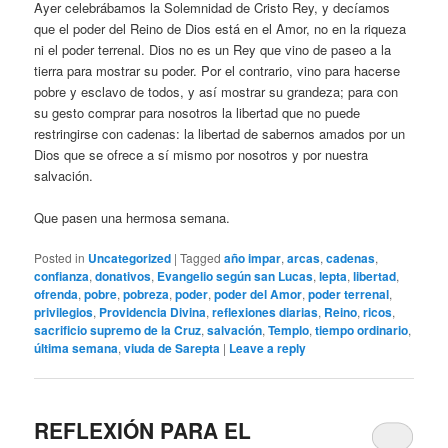
Ayer celebrábamos la Solemnidad de Cristo Rey, y decíamos
que el poder del Reino de Dios está en el Amor, no en la riqueza
ni el poder terrenal. Dios no es un Rey que vino de paseo a la
tierra para mostrar su poder. Por el contrario, vino para hacerse
pobre y esclavo de todos, y así mostrar su grandeza; para con
su gesto comprar para nosotros la libertad que no puede
restringirse con cadenas: la libertad de sabernos amados por un
Dios que se ofrece a sí mismo por nosotros y por nuestra
salvación.
Que pasen una hermosa semana.
Posted in
Uncategorized
|
Tagged
año impar
,
arcas
,
cadenas
,
confianza
,
donativos
,
Evangelio según san Lucas
,
lepta
,
libertad
,
ofrenda
,
pobre
,
pobreza
,
poder
,
poder del Amor
,
poder terrenal
,
privilegios
,
Providencia Divina
,
reflexiones diarias
,
Reino
,
ricos
,
sacrificio supremo de la Cruz
,
salvación
,
Templo
,
tiempo ordinario
,
última semana
,
viuda de Sarepta
|
Leave a reply
REFLEXIÓN PARA EL