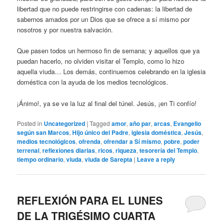
libertad que no puede restringirse con cadenas: la libertad de
sabernos amados por un Dios que se ofrece a sí mismo por
nosotros y por nuestra salvación.
Que pasen todos un hermoso fin de semana; y aquellos que ya
puedan hacerlo, no olviden visitar el Templo, como lo hizo
aquella viuda… Los demás, continuemos celebrando en la iglesia
doméstica con la ayuda de los medios tecnológicos.
¡Ánimo!, ya se ve la luz al final del túnel. Jesús, ¡en Ti confío!
Posted in
Uncategorized
|
Tagged
amor
,
año par
,
arcas
,
Evangelio
según san Marcos
,
Hijo único del Padre
,
iglesia doméstica
,
Jesús
,
medios tecnológicos
,
ofrenda
,
ofrendar a Sí mismo
,
pobre
,
poder
terrenal
,
reflexiones diarias
,
ricos
,
riqueza
,
tesorería del Templo
,
tiempo ordinario
,
viuda
,
viuda de Sarepta
|
Leave a reply
REFLEXIÓN PARA EL LUNES
DE LA TRIGÉSIMO CUARTA