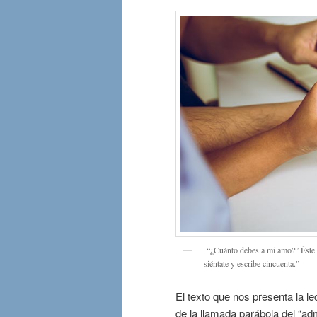
“¿Cuánto debes a mi amo?” Éste res
siéntate y escribe cincuenta.”
El texto que nos presenta la le
de la llamada parábola del “ad