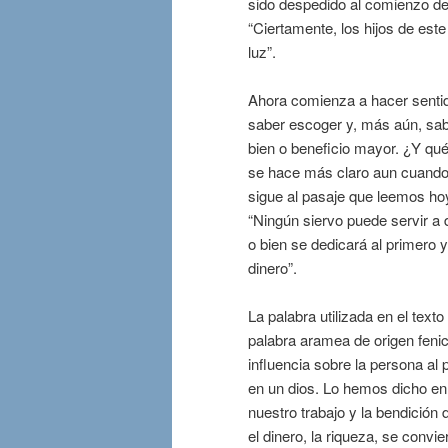
sido despedido al comienzo del
“Ciertamente, los hijos de est
luz”.
Ahora comienza a hacer sentido
saber escoger y, más aún, sabe
bien o beneficio mayor. ¿Y qué
se hace más claro aun cuando 
sigue al pasaje que leemos ho
“Ningún siervo puede servir a 
o bien se dedicará al primero 
dinero”.
La palabra utilizada en el text
palabra aramea de origen fenici
influencia sobre la persona al 
en un dios. Lo hemos dicho en 
nuestro trabajo y la bendició
el dinero, la riqueza, se convi