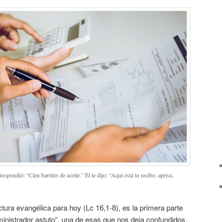
pondió: “Cien barriles de aceite.” Él le dijo: “Aquí está tu recibo; aprisa,
ctura evangélica para hoy (Lc 16,1-8), es la primera parte
ministrador astuto”, una de esas que nos deja confundidos,