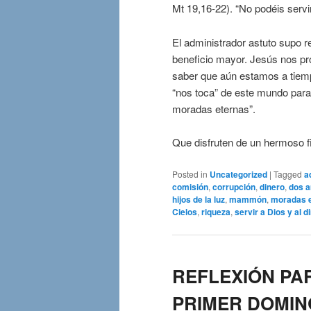
Mt 19,16-22). “No podéis servir
El administrador astuto supo r
beneficio mayor. Jesús nos pr
saber que aún estamos a tiemp
“nos toca” de este mundo para
moradas eternas”.
Que disfruten de un hermoso 
Posted in
Uncategorized
|
Tagged
a
comisión
,
corrupción
,
dinero
,
dos 
hijos de la luz
,
mammón
,
moradas 
Cielos
,
riqueza
,
servir a Dios y al d
REFLEXIÓN PA
PRIMER DOMINGO