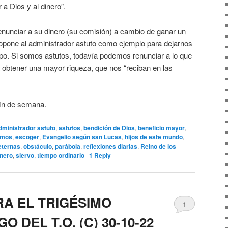
 a Dios y al dinero”.
enunciar a su dinero (su comisión) a cambio de ganar un
opone al administrador astuto como ejemplo para dejarnos
o. Si somos astutos, todavía podemos renunciar a lo que
 obtener una mayor riqueza, que nos “reciban en las
fin de semana.
dministrador astuto
,
astutos
,
bendición de Dios
,
beneficio mayor
,
amos
,
escoger
,
Evangelio según san Lucas
,
hijos de este mundo
,
eternas
,
obstáculo
,
parábola
,
reflexiones diarias
,
Reino de los
inero
,
siervo
,
tiempo ordinario
|
1
Reply
RA EL TRIGÉSIMO
1
 DEL T.O. (C) 30-10-22