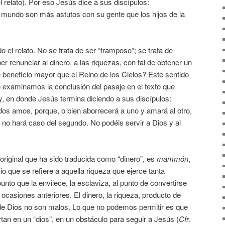
 relato). Por eso Jesús dice a sus discípulos:
e mundo son más astutos con su gente que los hijos de la
 el relato. No se trata de ser “tramposo”; se trata de
r renunciar al dinero, a las riquezas, con tal de obtener un
 beneficio mayor que el Reino de los Cielos? Este sentido
examinamos la conclusión del pasaje en el texto que
y, en donde Jesús termina diciendo a sus discípulos:
dos amos, porque, o bien aborrecerá a uno y amará al otro,
y no hará caso del segundo. No podéis servir a Dios y al
o original que ha sido traducida como “dinero”, es
mammón
,
o que se refiere a aquella riqueza que ejerce tanta
punto que la envilece, la esclaviza, al punto de convertirse
ocasiones anteriores. El dinero, la riqueza, producto de
n de Dios no son malos. Lo que no podemos permitir es que
ertan en un “dios”, en un obstáculo para seguir a Jesús (
Cfr
.