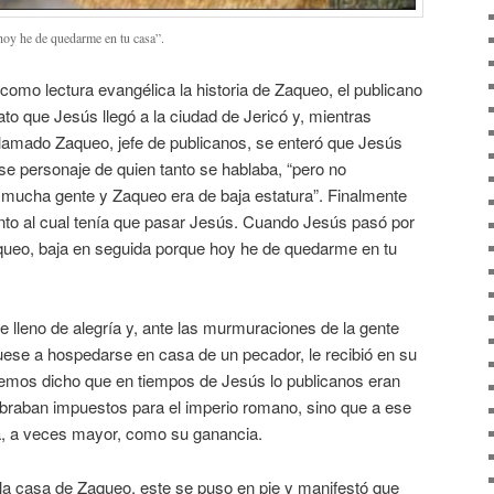
hoy he de quedarme en tu casa”.
 como lectura evangélica la historia de Zaqueo, el publicano
ato que Jesús llegó a la ciudad de Jericó y, mientras
llamado Zaqueo, jefe de publicanos, se enteró que Jesús
ese personaje de quien tanto se hablaba, “pero no
 mucha gente y Zaqueo era de baja estatura”. Finalmente
junto al cual tenía que pasar Jesús. Cuando Jesús pasó por
“Zaqueo, baja en seguida porque hoy he de quedarme en tu
 lleno de alegría y, ante las murmuraciones de la gente
ese a hospedarse en casa de un pecador, le recibió en su
emos dicho que en tiempos de Jesús lo publicanos eran
braban impuestos para el imperio romano, sino que a ese
a, a veces mayor, como su ganancia.
a casa de Zaqueo, este se puso en pie y manifestó que