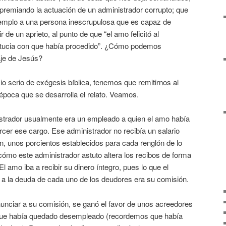
premiando la actuación de un administrador corrupto; que
emplo a una persona inescrupulosa que es capaz de
r de un aprieto, al punto de que “el amo felicitó al
 astucia con que había procedido”. ¿Cómo podemos
je de Jesús?
io serio de exégesis bíblica, tenemos que remitirnos al
 época que se desarrolla el relato. Veamos.
istrador usualmente era un empleado a quien el amo había
rcer ese cargo. Ese administrador no recibía un salario
n, unos porcientos establecidos para cada renglón de lo
ómo este administrador astuto altera los recibos de forma
El amo iba a recibir su dinero íntegro, pues lo que el
” a la deuda de cada uno de los deudores era su comisión.
nciar a su comisión, se ganó el favor de unos acreedores
 que había quedado desempleado (recordemos que había