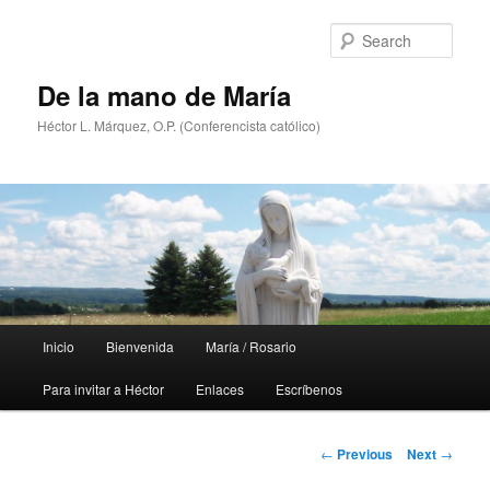
Skip
to
Sear
primary
content
De la mano de María
Héctor L. Márquez, O.P. (Conferencista católico)
Main
Inicio
Bienvenida
María / Rosario
menu
Para invitar a Héctor
Enlaces
Escríbenos
Post
←
Previous
Next
→
navigation