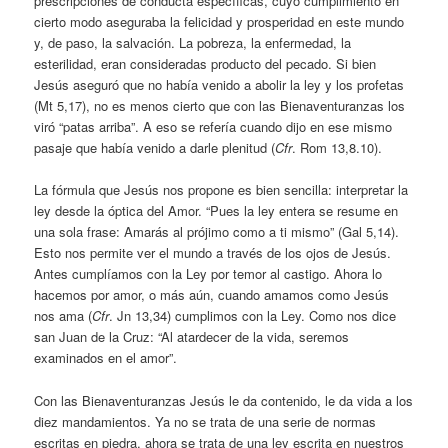
prescripciones de conducta específicas, cuyo cumplimiento en
cierto modo aseguraba la felicidad y prosperidad en este mundo
y, de paso, la salvación. La pobreza, la enfermedad, la
esterilidad, eran consideradas producto del pecado. Si bien
Jesús aseguró que no había venido a abolir la ley y los profetas
(Mt 5,17), no es menos cierto que con las Bienaventuranzas los
viró “patas arriba”. A eso se refería cuando dijo en ese mismo
pasaje que había venido a darle plenitud (
Cfr
. Rom 13,8.10).
La fórmula que Jesús nos propone es bien sencilla: interpretar la
ley desde la óptica del Amor. “Pues la ley entera se resume en
una sola frase: Amarás al prójimo como a ti mismo” (Gal 5,14).
Esto nos permite ver el mundo a través de los ojos de Jesús.
Antes cumplíamos con la Ley por temor al castigo. Ahora lo
hacemos por amor, o más aún, cuando amamos como Jesús
nos ama (
Cfr
. Jn 13,34) cumplimos con la Ley. Como nos dice
san Juan de la Cruz: “Al atardecer de la vida, seremos
examinados en el amor”.
Con las Bienaventuranzas Jesús le da contenido, le da vida a los
diez mandamientos. Ya no se trata de una serie de normas
escritas en piedra, ahora se trata de una ley escrita en nuestros