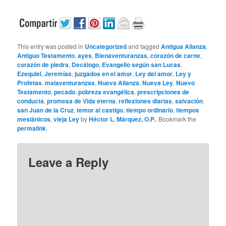
This entry was posted in
Uncategorized
and tagged
Antigua Alianza
,
Antiguo Testamento
,
ayes
,
Bienaventuranzas
,
corazón de carne
,
corazón de piedra
,
Decálogo
,
Evangelio según san Lucas
,
Ezequiel
,
Jeremías
,
juzgados en el amor
,
Ley del amor
,
Ley y
Profetas
,
malaventuranzas
,
Nueva Alianza
,
Nueva Ley
,
Nuevo
Testamento
,
pecado
,
pobreza evangélica
,
prescripciones de
conducta
,
promesa de Vida eterna
,
reflexiones diarias
,
salvación
,
san Juan de la Cruz
,
temor al castigo
,
tiempo ordinario
,
tiempos
mesiánicos
,
vieja Ley
by
Héctor L. Márquez, O.P.
. Bookmark the
permalink
.
Leave a Reply