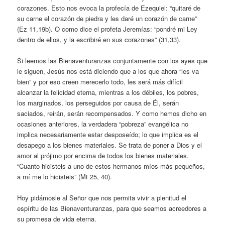
corazones. Esto nos evoca la profecía de Ezequiel: “quitaré de
su carne el corazón de piedra y les daré un corazón de carne”
(Ez 11,19b). O como dice el profeta Jeremías: “pondré mi Ley
dentro de ellos, y la escribiré en sus corazones” (31,33).
Si leemos las Bienaventuranzas conjuntamente con los ayes que
le siguen, Jesús nos está diciendo que a los que ahora “les va
bien” y por eso creen merecerlo todo, les será más difícil
alcanzar la felicidad eterna, mientras a los débiles, los pobres,
los marginados, los perseguidos por causa de Él, serán
saciados, reirán, serán recompensados. Y como hemos dicho en
ocasiones anteriores, la verdadera “pobreza” evangélica no
implica necesariamente estar desposeído; lo que implica es el
desapego a los bienes materiales. Se trata de poner a Dios y el
amor al prójimo por encima de todos los bienes materiales.
“Cuanto hicisteis a uno de estos hermanos míos más pequeños,
a mí me lo hicisteis” (Mt 25, 40).
Hoy pidámosle al Señor que nos permita vivir a plenitud el
espíritu de las Bienaventuranzas, para que seamos acreedores a
su promesa de vida eterna.