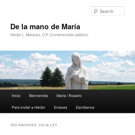
Skip
Skip
to
to
Sear
primary
secondary
content
content
De la mano de María
Héctor L. Márquez, O.P. (Conferencista católico)
Main
Inicio
Bienvenida
María / Rosario
menu
Para invitar a Héctor
Enlaces
Escríbenos
TAG ARCHIVES:
VIEJA LEY