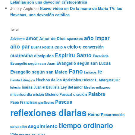
Letanías son una devoción cristocéntrica
Jose y Angie
on
Nuevo vídeo en De la mano de María TV: las
Novenas, una devoción católica
TAGS
año impar
amor
Amor de Dios
Adviento
Apóstoles
año par
ciclo c
conversión
Buena Noticia
Ciclo A
Espíritu Santo
cuaresma
discípulos
Eucaristía
Evangelio según san Lucas
Evangelio según san Juan
Fano
fe
Evangelio según san Mateo
fariseos
Hechos de los Apóstoles
Héctor L. Márquez OP
Fiesta Litúrgica
Isaías
Ley del amor
Iglesia
Juan el Bautista
Mesías
milagros
Palabra
misericordia
oración
misión
Misterio Pascual
Pascua
Papa Francisco
parábolas
reflexiones diarias
Reino
Resurrección
tiempo ordinario
seguimiento
salvación
Vida eterna
YouTube