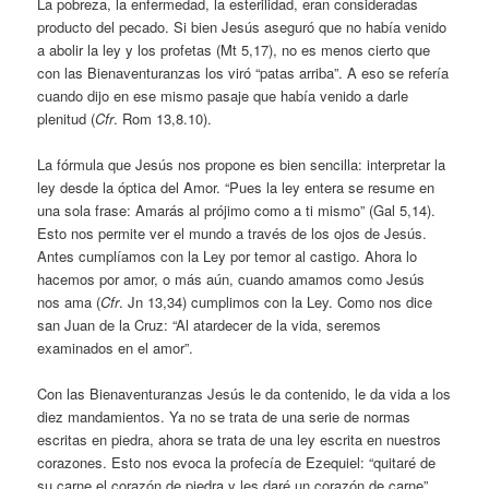
La pobreza, la enfermedad, la esterilidad, eran consideradas
producto del pecado. Si bien Jesús aseguró que no había venido
a abolir la ley y los profetas (Mt 5,17), no es menos cierto que
con las Bienaventuranzas los viró “patas arriba”. A eso se refería
cuando dijo en ese mismo pasaje que había venido a darle
plenitud (
Cfr
. Rom 13,8.10).
La fórmula que Jesús nos propone es bien sencilla: interpretar la
ley desde la óptica del Amor. “Pues la ley entera se resume en
una sola frase: Amarás al prójimo como a ti mismo” (Gal 5,14).
Esto nos permite ver el mundo a través de los ojos de Jesús.
Antes cumplíamos con la Ley por temor al castigo. Ahora lo
hacemos por amor, o más aún, cuando amamos como Jesús
nos ama (
Cfr
. Jn 13,34) cumplimos con la Ley. Como nos dice
san Juan de la Cruz: “Al atardecer de la vida, seremos
examinados en el amor”.
Con las Bienaventuranzas Jesús le da contenido, le da vida a los
diez mandamientos. Ya no se trata de una serie de normas
escritas en piedra, ahora se trata de una ley escrita en nuestros
corazones. Esto nos evoca la profecía de Ezequiel: “quitaré de
su carne el corazón de piedra y les daré un corazón de carne”