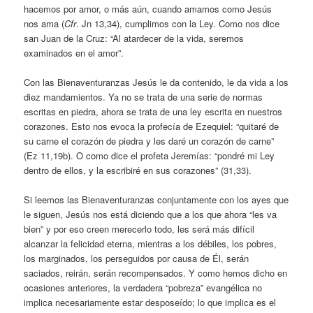
hacemos por amor, o más aún, cuando amamos como Jesús
nos ama (
Cfr
. Jn 13,34), cumplimos con la Ley. Como nos dice
san Juan de la Cruz: “Al atardecer de la vida, seremos
examinados en el amor”.
Con las Bienaventuranzas Jesús le da contenido, le da vida a los
diez mandamientos. Ya no se trata de una serie de normas
escritas en piedra, ahora se trata de una ley escrita en nuestros
corazones. Esto nos evoca la profecía de Ezequiel: “quitaré de
su carne el corazón de piedra y les daré un corazón de carne”
(Ez 11,19b). O como dice el profeta Jeremías: “pondré mi Ley
dentro de ellos, y la escribiré en sus corazones” (31,33).
Si leemos las Bienaventuranzas conjuntamente con los ayes que
le siguen, Jesús nos está diciendo que a los que ahora “les va
bien” y por eso creen merecerlo todo, les será más difícil
alcanzar la felicidad eterna, mientras a los débiles, los pobres,
los marginados, los perseguidos por causa de Él, serán
saciados, reirán, serán recompensados. Y como hemos dicho en
ocasiones anteriores, la verdadera “pobreza” evangélica no
implica necesariamente estar desposeído; lo que implica es el