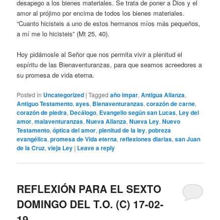
desapego a los bienes materiales. Se trata de poner a Dios y el
amor al prójimo por encima de todos los bienes materiales.
“Cuanto hicisteis a uno de estos hermanos míos más pequeños,
a mí me lo hicisteis” (Mt 25, 40).
Hoy pidámosle al Señor que nos permita vivir a plenitud el
espíritu de las Bienaventuranzas, para que seamos acreedores a
su promesa de vida eterna.
Posted in
Uncategorized
|
Tagged
año impar
,
Antigua Alianza
,
Antiguo Testamento
,
ayes
,
Bienaventuranzas
,
corazón de carne
,
corazón de piedra
,
Decálogo
,
Evangelio según san Lucas
,
Ley del
amor
,
malaventuranzas
,
Nueva Alianza
,
Nueva Ley
,
Nuevo
Testamento
,
óptica del amor
,
plenitud de la ley
,
pobreza
evangélica
,
promesa de Vida eterna
,
reflexiones diarias
,
san Juan
de la Cruz
,
vieja Ley
|
Leave a reply
REFLEXIÓN PARA EL SEXTO
DOMINGO DEL T.O. (C) 17-02-
19