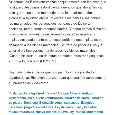
Si leemos las Bienaventuranzas conjuntamente con los ayes que
le siguen, Jesús nos está diciendo que a los que ahora “les va
bien” y por eso creen merecerlo todo, les será más difícil
alcanzar la felicidad eterna, mientras a los débiles, los pobres,
los marginados, los perseguidos por causa de Él, serán
saciados, reirán, serán recompensados. Y como hemos dicho en
ocasiones anteriores, la verdadera “pobreza” evangélica no
implica necesariamente estar desposeído; lo que implica es el
desapego a los bienes materiales. Se trata de poner a Dios y el
amor al prójimo por encima de todos los bienes materiales.
“Cuanto hicisteis a uno de estos hermanos míos más pequeños,
a mí me lo hicisteis” (Mt 25, 40).
Hoy pidámosle al Señor que nos permita vivir a plenitud el
espíritu de las Bienaventuranzas, para que seamos acreedores a
su promesa de vida eterna.
Posted in
Uncategorized
|
Tagged
Antigua Alianza
,
Antiguo
Testamento
,
ayes
,
Bienaventuranzas
,
corazón de carne
,
corazón
de piedra
,
Decálogo
,
Evangelio según san Lucas
,
Ezequiel
,
Jeremías
,
juzgados en el amor
,
Ley del amor
,
Ley y Profetas
,
malaventuranzas
,
Nueva Alianza
,
Nueva Ley
,
Nuevo Testamento
,