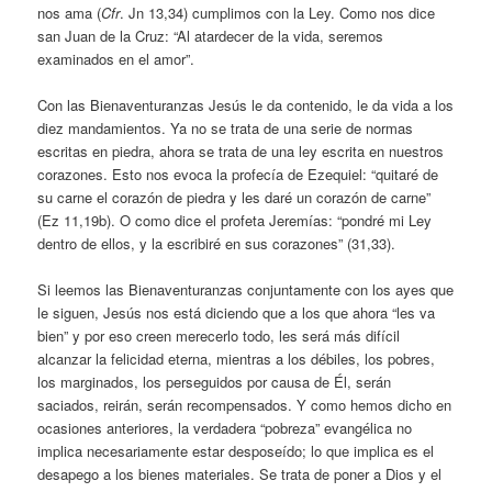
nos ama (
Cfr
. Jn 13,34) cumplimos con la Ley. Como nos dice
san Juan de la Cruz: “Al atardecer de la vida, seremos
examinados en el amor”.
Con las Bienaventuranzas Jesús le da contenido, le da vida a los
diez mandamientos. Ya no se trata de una serie de normas
escritas en piedra, ahora se trata de una ley escrita en nuestros
corazones. Esto nos evoca la profecía de Ezequiel: “quitaré de
su carne el corazón de piedra y les daré un corazón de carne”
(Ez 11,19b). O como dice el profeta Jeremías: “pondré mi Ley
dentro de ellos, y la escribiré en sus corazones” (31,33).
Si leemos las Bienaventuranzas conjuntamente con los ayes que
le siguen, Jesús nos está diciendo que a los que ahora “les va
bien” y por eso creen merecerlo todo, les será más difícil
alcanzar la felicidad eterna, mientras a los débiles, los pobres,
los marginados, los perseguidos por causa de Él, serán
saciados, reirán, serán recompensados. Y como hemos dicho en
ocasiones anteriores, la verdadera “pobreza” evangélica no
implica necesariamente estar desposeído; lo que implica es el
desapego a los bienes materiales. Se trata de poner a Dios y el