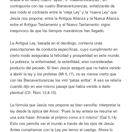
contrapunto con las cuatro Bienaventuranzas, enfatizando de
ese modo el contraste entre la “vieja Ley” y la “nueva Ley” que
Jesús nos propone, entre la Antigua Alianza y la Nueva Alianza,
entre el Antiguo Testamento y el Nuevo Testamento; signo
inequívoco de que los tiempos mesiánicos han llegado.
La Antigua Ley, basada en el decálogo, contenía unas
prescripciones de conducta específicas, cuyo cumplimiento en
cierto modo aseguraba la felicidad y prosperidad en este mundo.
La pobreza, la enfermedad, la esterilidad, eran consideradas
producto del pecado. Si bien Jesús aseguró que no había venido
a abolir la ley y los profetas (Mt 5,17), no es menos cierto que
con las Bienaventuranzas los viró “patas arriba”. A eso se refería
cuando dijo en ese mismo pasaje que había venido a darle
plenitud (
Cfr
. Rom 13,8.10).
La fórmula que Jesús nos propone es bien sencilla: interpretar la
ley desde la óptica del Amor. “Pues la ley entera se resume en
una sola frase: Amarás al prójimo como a ti mismo” (Gal 5,14).
Esto nos permite ver el mundo a través de los ojos de Jesús.
Antes cumplíamos con la Ley por temor al castigo. Ahora lo