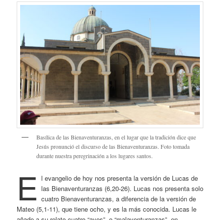
Basílica de las Bienaventuranzas, en el lugar que la tradición dice que
Jesús pronunció el discurso de las Bienaventuranzas. Foto tomada
durante nuestra peregrinación a los lugares santos.
E
l evangelio de hoy nos presenta la versión de Lucas de
las Bienaventuranzas (6,20-26). Lucas nos presenta solo
cuatro Bienaventuranzas, a diferencia de la versión de
Mateo (5,1-11), que tiene ocho, y es la más conocida. Lucas le
añade a su relato cuatro “ayes”, o “malaventuranzas”, en