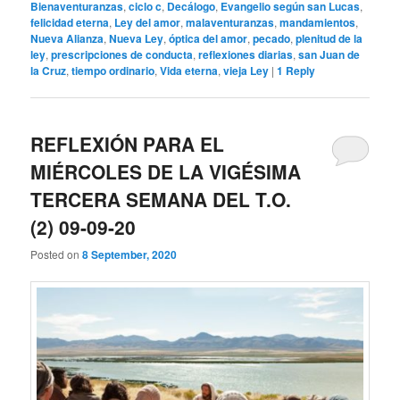
Bienaventuranzas
,
ciclo c
,
Decálogo
,
Evangelio según san Lucas
,
felicidad eterna
,
Ley del amor
,
malaventuranzas
,
mandamientos
,
Nueva Alianza
,
Nueva Ley
,
óptica del amor
,
pecado
,
plenitud de la
ley
,
prescripciones de conducta
,
reflexiones diarias
,
san Juan de
la Cruz
,
tiempo ordinario
,
Vida eterna
,
vieja Ley
|
1
Reply
REFLEXIÓN PARA EL
MIÉRCOLES DE LA VIGÉSIMA
TERCERA SEMANA DEL T.O.
(2) 09-09-20
Posted on
8 September, 2020