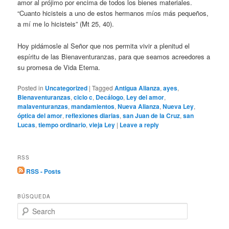
amor al prójimo por encima de todos los bienes materiales.
“Cuanto hicisteis a uno de estos hermanos míos más pequeños,
a mí me lo hicisteis” (Mt 25, 40).
Hoy pidámosle al Señor que nos permita vivir a plenitud el
espíritu de las Bienaventuranzas, para que seamos acreedores a
su promesa de Vida Eterna.
Posted in
Uncategorized
|
Tagged
Antigua Alianza
,
ayes
,
Bienaventuranzas
,
ciclo c
,
Decálogo
,
Ley del amor
,
malaventuranzas
,
mandamientos
,
Nueva Alianza
,
Nueva Ley
,
óptica del amor
,
reflexiones diarias
,
san Juan de la Cruz
,
san
Lucas
,
tiempo ordinario
,
vieja Ley
|
Leave a reply
RSS
RSS - Posts
BÚSQUEDA
S
e
a