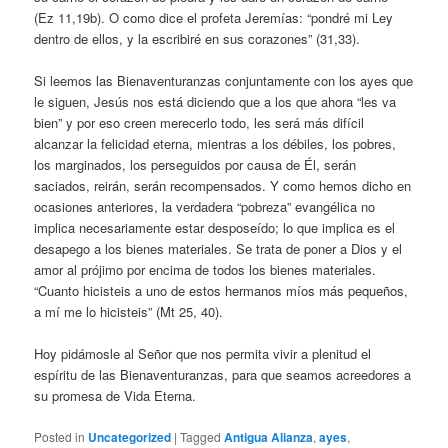
(Ez 11,19b). O como dice el profeta Jeremías: “pondré mi Ley
dentro de ellos, y la escribiré en sus corazones” (31,33).
Si leemos las Bienaventuranzas conjuntamente con los ayes que
le siguen, Jesús nos está diciendo que a los que ahora “les va
bien” y por eso creen merecerlo todo, les será más difícil
alcanzar la felicidad eterna, mientras a los débiles, los pobres,
los marginados, los perseguidos por causa de Él, serán
saciados, reirán, serán recompensados. Y como hemos dicho en
ocasiones anteriores, la verdadera “pobreza” evangélica no
implica necesariamente estar desposeído; lo que implica es el
desapego a los bienes materiales. Se trata de poner a Dios y el
amor al prójimo por encima de todos los bienes materiales.
“Cuanto hicisteis a uno de estos hermanos míos más pequeños,
a mí me lo hicisteis” (Mt 25, 40).
Hoy pidámosle al Señor que nos permita vivir a plenitud el
espíritu de las Bienaventuranzas, para que seamos acreedores a
su promesa de Vida Eterna.
Posted in
Uncategorized
|
Tagged
Antigua Alianza
,
ayes
,