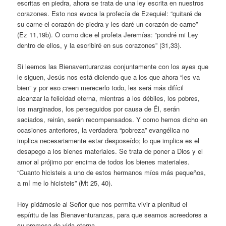
escritas en piedra, ahora se trata de una ley escrita en nuestros
corazones. Esto nos evoca la profecía de Ezequiel: “quitaré de
su carne el corazón de piedra y les daré un corazón de carne”
(Ez 11,19b). O como dice el profeta Jeremías: “pondré mi Ley
dentro de ellos, y la escribiré en sus corazones” (31,33).
Si leemos las Bienaventuranzas conjuntamente con los ayes que
le siguen, Jesús nos está diciendo que a los que ahora “les va
bien” y por eso creen merecerlo todo, les será más difícil
alcanzar la felicidad eterna, mientras a los débiles, los pobres,
los marginados, los perseguidos por causa de Él, serán
saciados, reirán, serán recompensados. Y como hemos dicho en
ocasiones anteriores, la verdadera “pobreza” evangélica no
implica necesariamente estar desposeído; lo que implica es el
desapego a los bienes materiales. Se trata de poner a Dios y el
amor al prójimo por encima de todos los bienes materiales.
“Cuanto hicisteis a uno de estos hermanos míos más pequeños,
a mí me lo hicisteis” (Mt 25, 40).
Hoy pidámosle al Señor que nos permita vivir a plenitud el
espíritu de las Bienaventuranzas, para que seamos acreedores a
su promesa de vida eterna.