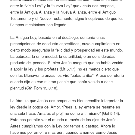
entre la “vieja Ley” y la “nueva Ley” que Jesús nos propone,
entre la Antigua Alianza y la Nueva Alianza, entre el Antiguo
Testamento y el Nuevo Testamento; signo inequívoco de que los
tiempos mesiánicos han llegado.
La Antigua Ley, basada en el decálogo, contenía unas
prescripciones de conducta específicas, cuyo cumplimiento en
cierto modo aseguraba la felicidad y prosperidad en este mundo.
La pobreza, la enfermedad, la esterilidad, eran consideradas
producto del pecado. Si bien Jesús aseguró que no había venido
a abolir la ley y los profetas (Mt 5,17), no es menos cierto que
con las Bienaventuranzas los viró “patas arriba”. A eso se refería
cuando dijo en ese mismo pasaje que había venido a darle
plenitud (
Cfr
. Rom 13,8.10).
La fórmula que Jesús nos propone es bien sencilla: interpretar la
ley desde la óptica del Amor. “Pues la ley entera se resume en
una sola frase: Amarás al prójimo como a ti mismo” (Gal 5,14).
Esto nos permite ver el mundo a través de los ojos de Jesús.
Antes cumplíamos con la Ley por temor al castigo. Ahora lo
hacemos por amor, o más aún, cuando amamos como Jesús