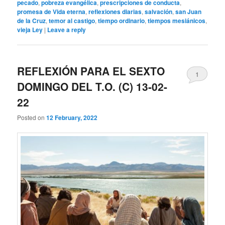
pecado
,
pobreza evangélica
,
prescripciones de conducta
,
promesa de Vida eterna
,
reflexiones diarias
,
salvación
,
san Juan
de la Cruz
,
temor al castigo
,
tiempo ordinario
,
tiempos mesiánicos
,
vieja Ley
|
Leave a reply
REFLEXIÓN PARA EL SEXTO
1
DOMINGO DEL T.O. (C) 13-02-
22
Posted on
12 February, 2022