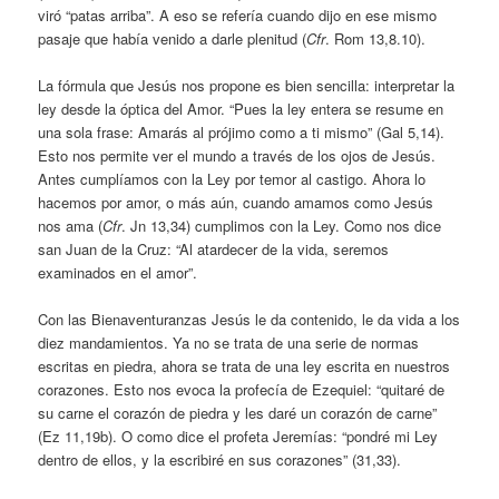
viró “patas arriba”. A eso se refería cuando dijo en ese mismo
pasaje que había venido a darle plenitud (
Cfr
. Rom 13,8.10).
La fórmula que Jesús nos propone es bien sencilla: interpretar la
ley desde la óptica del Amor. “Pues la ley entera se resume en
una sola frase: Amarás al prójimo como a ti mismo” (Gal 5,14).
Esto nos permite ver el mundo a través de los ojos de Jesús.
Antes cumplíamos con la Ley por temor al castigo. Ahora lo
hacemos por amor, o más aún, cuando amamos como Jesús
nos ama (
Cfr
. Jn 13,34) cumplimos con la Ley. Como nos dice
san Juan de la Cruz: “Al atardecer de la vida, seremos
examinados en el amor”.
Con las Bienaventuranzas Jesús le da contenido, le da vida a los
diez mandamientos. Ya no se trata de una serie de normas
escritas en piedra, ahora se trata de una ley escrita en nuestros
corazones. Esto nos evoca la profecía de Ezequiel: “quitaré de
su carne el corazón de piedra y les daré un corazón de carne”
(Ez 11,19b). O como dice el profeta Jeremías: “pondré mi Ley
dentro de ellos, y la escribiré en sus corazones” (31,33).