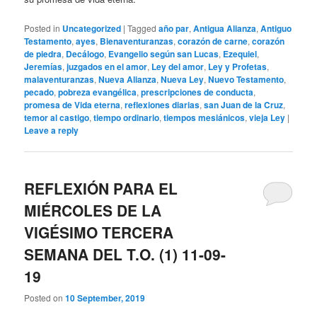
Posted in
Uncategorized
|
Tagged
año par
,
Antigua Alianza
,
Antiguo
Testamento
,
ayes
,
Bienaventuranzas
,
corazón de carne
,
corazón
de piedra
,
Decálogo
,
Evangelio según san Lucas
,
Ezequiel
,
Jeremías
,
juzgados en el amor
,
Ley del amor
,
Ley y Profetas
,
malaventuranzas
,
Nueva Alianza
,
Nueva Ley
,
Nuevo Testamento
,
pecado
,
pobreza evangélica
,
prescripciones de conducta
,
promesa de Vida eterna
,
reflexiones diarias
,
san Juan de la Cruz
,
temor al castigo
,
tiempo ordinario
,
tiempos mesiánicos
,
vieja Ley
|
Leave a reply
REFLEXIÓN PARA EL
MIÉRCOLES DE LA
VIGÉSIMO TERCERA
SEMANA DEL T.O. (1) 11-09-
19
Posted on
10 September, 2019