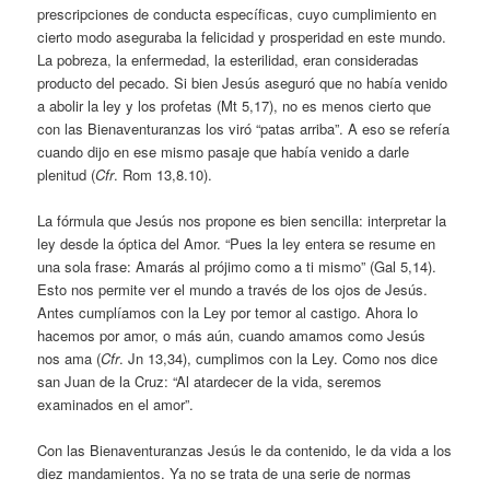
prescripciones de conducta específicas, cuyo cumplimiento en
cierto modo aseguraba la felicidad y prosperidad en este mundo.
La pobreza, la enfermedad, la esterilidad, eran consideradas
producto del pecado. Si bien Jesús aseguró que no había venido
a abolir la ley y los profetas (Mt 5,17), no es menos cierto que
con las Bienaventuranzas los viró “patas arriba”. A eso se refería
cuando dijo en ese mismo pasaje que había venido a darle
plenitud (
Cfr
. Rom 13,8.10).
La fórmula que Jesús nos propone es bien sencilla: interpretar la
ley desde la óptica del Amor. “Pues la ley entera se resume en
una sola frase: Amarás al prójimo como a ti mismo” (Gal 5,14).
Esto nos permite ver el mundo a través de los ojos de Jesús.
Antes cumplíamos con la Ley por temor al castigo. Ahora lo
hacemos por amor, o más aún, cuando amamos como Jesús
nos ama (
Cfr
. Jn 13,34), cumplimos con la Ley. Como nos dice
san Juan de la Cruz: “Al atardecer de la vida, seremos
examinados en el amor”.
Con las Bienaventuranzas Jesús le da contenido, le da vida a los
diez mandamientos. Ya no se trata de una serie de normas