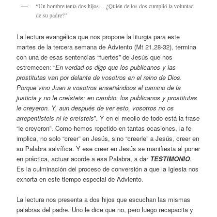
“Un hombre tenía dos hijos… ¿Quién de los dos cumplió la voluntad
de su padre?”
La lectura evangélica que nos propone la liturgia para este
martes de la tercera semana de Adviento (Mt 21,28-32), termina
con una de esas sentencias “fuertes” de Jesús que nos
estremecen: “
En verdad os digo que los publicanos y las
prostitutas van por delante de vosotros en el reino de Dios.
Porque vino Juan a vosotros enseñándoos el camino de la
justicia y no le creísteis; en cambio, los publicanos y prostitutas
le creyeron. Y, aun después de ver esto, vosotros no os
arrepentisteis ni le creísteis
”. Y en el meollo de todo está la frase
“le creyeron”. Como hemos repetido en tantas ocasiones, la fe
implica, no solo “creer” en Jesús, sino “creerle” a Jesús, creer en
su Palabra salvífica. Y ese creer en Jesús se manifiesta al poner
en práctica, actuar acorde a esa Palabra, a dar
TESTIMONIO
.
Es la culminación del proceso de conversión a que la Iglesia nos
exhorta en este tiempo especial de Adviento.
La lectura nos presenta a dos hijos que escuchan las mismas
palabras del padre. Uno le dice que no, pero luego recapacita y