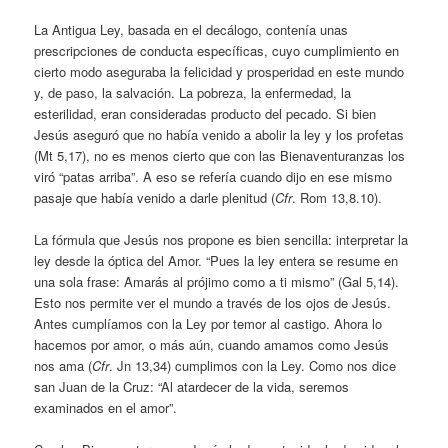
La Antigua Ley, basada en el decálogo, contenía unas
prescripciones de conducta específicas, cuyo cumplimiento en
cierto modo aseguraba la felicidad y prosperidad en este mundo
y, de paso, la salvación. La pobreza, la enfermedad, la
esterilidad, eran consideradas producto del pecado. Si bien
Jesús aseguró que no había venido a abolir la ley y los profetas
(Mt 5,17), no es menos cierto que con las Bienaventuranzas los
viró “patas arriba”. A eso se refería cuando dijo en ese mismo
pasaje que había venido a darle plenitud (
Cfr
. Rom 13,8.10).
La fórmula que Jesús nos propone es bien sencilla: interpretar la
ley desde la óptica del Amor. “Pues la ley entera se resume en
una sola frase: Amarás al prójimo como a ti mismo” (Gal 5,14).
Esto nos permite ver el mundo a través de los ojos de Jesús.
Antes cumplíamos con la Ley por temor al castigo. Ahora lo
hacemos por amor, o más aún, cuando amamos como Jesús
nos ama (
Cfr
. Jn 13,34) cumplimos con la Ley. Como nos dice
san Juan de la Cruz: “Al atardecer de la vida, seremos
examinados en el amor”.