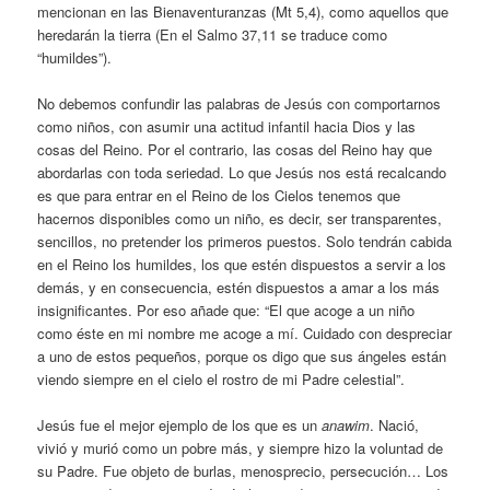
mencionan en las Bienaventuranzas (Mt 5,4), como aquellos que
heredarán la tierra (En el Salmo 37,11 se traduce como
“humildes”).
No debemos confundir las palabras de Jesús con comportarnos
como niños, con asumir una actitud infantil hacia Dios y las
cosas del Reino. Por el contrario, las cosas del Reino hay que
abordarlas con toda seriedad. Lo que Jesús nos está recalcando
es que para entrar en el Reino de los Cielos tenemos que
hacernos disponibles como un niño, es decir, ser transparentes,
sencillos, no pretender los primeros puestos. Solo tendrán cabida
en el Reino los humildes, los que estén dispuestos a servir a los
demás, y en consecuencia, estén dispuestos a amar a los más
insignificantes. Por eso añade que: “El que acoge a un niño
como éste en mi nombre me acoge a mí. Cuidado con despreciar
a uno de estos pequeños, porque os digo que sus ángeles están
viendo siempre en el cielo el rostro de mi Padre celestial”.
Jesús fue el mejor ejemplo de los que es un
anawim
. Nació,
vivió y murió como un pobre más, y siempre hizo la voluntad de
su Padre. Fue objeto de burlas, menosprecio, persecución… Los