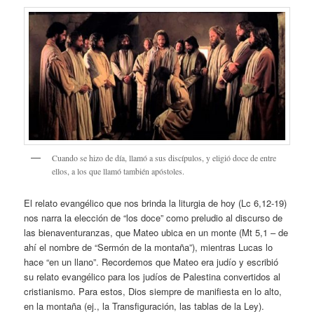
Cuando se hizo de día, llamó a sus discípulos, y eligió doce de entre
ellos, a los que llamó también apóstoles.
El relato evangélico que nos brinda la liturgia de hoy (Lc 6,12-19)
nos narra la elección de “los doce” como preludio al discurso de
las bienaventuranzas, que Mateo ubica en un monte (Mt 5,1 – de
ahí el nombre de “Sermón de la montaña”), mientras Lucas lo
hace “en un llano”. Recordemos que Mateo era judío y escribió
su relato evangélico para los judíos de Palestina convertidos al
cristianismo. Para estos, Dios siempre de manifiesta en lo alto,
en la montaña (ej., la Transfiguración, las tablas de la Ley).