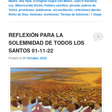
Madre
,
dos hijos
,
Evangelio según san Mateo
,
Juan el Bautista
,
Ley
,
Misericordia Divina
,
Palabra salvífica
,
pecado
,
pobres de
Yahvé
,
prostitutas
,
publicanos
,
reconciliación
,
reflexiones diarias
,
Reino de Dios
,
Sofonías
,
testimonio
,
Tiempo de Adviento
|
1
Reply
REFLEXIÓN PARA LA
1
SOLEMNIDAD DE TODOS LOS
SANTOS 01-11-22
Posted on
31 October, 2022