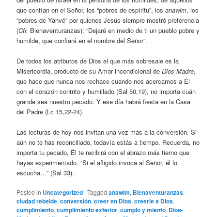
que confían en el Señor, los “pobres de espíritu”, los
anawim
, los
“pobres de Yahvé” por quienes Jesús siempre mostró preferencia
(
Cfr.
Bienaventuranzas): “Dejaré en medio de ti un pueblo pobre y
humilde, que confiará en el nombre del Señor”.
De todos los atributos de Dios el que más sobresale es la
Misericordia, producto de su Amor incondicional de
Dios-Madre
,
que hace que nunca nos rechace cuando nos acercamos a Él
con el corazón contrito y humillado (Sal 50,19), no importa cuán
grande sea nuestro pecado. Y ese día habrá fiesta en la Casa
del Padre (Lc 15,22-24).
Las lecturas de hoy nos invitan una vez más a la conversión. Si
aún no te has reconciliado, todavía estás a tiempo. Recuerda, no
importa tu pecado, Él te recibirá con el abrazo más tierno que
hayas experimentado. “Si el afligido invoca al Señor, él lo
escucha…” (Sal 33).
Posted in
Uncategorized
|
Tagged
anawim
,
Bienaventuranzas
,
ciudad rebelde
,
conversión
,
creer en Dios
,
creerle a Dios
,
cumplimiento
,
cumplimiento exterior
,
cumplo y miento
,
Dios-