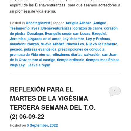
espíritu de las Bienaventuranzas, para que seamos acreedores a
su promesa de vida eterna.
Posted in
Uncategorized
|
Tagged
Antigua Alianza
,
Antiguo
Testamento
,
ayes
,
Bienaventuranzas
,
corazón de carne
,
corazón
de piedra
,
Decálogo
,
Evangelio según san Lucas
,
Ezequiel
,
Jeremías
,
juzgados en el amor
,
Ley del amor
,
Ley y Profetas
,
malaventuranzas
,
Nueva Alianza
,
Nueva Ley
,
Nuevo Testamento
,
pecado
,
pobreza evangélica
,
prescripciones de conducta
,
promesa de Vida eterna
,
reflexiones diarias
,
salvación
,
san Juan
de la Cruz
,
temor al castigo
,
tiempo ordinario
,
tiempos mesiánicos
,
vieja Ley
|
Leave a reply
REFLEXIÓN PARA EL
1
MARTES DE LA VIGÉSIMA
TERCERA SEMANA DEL T.O.
(2) 06-09-22
Posted on
5 September, 2022