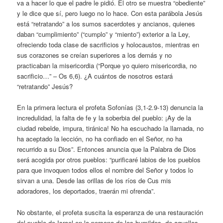
va a hacer lo que el padre le pidió. El otro se muestra “obediente”
y le dice que sí, pero luego no lo hace. Con esta parábola Jesús
está “retratando” a los sumos sacerdotes y ancianos, quienes
daban “cumplimiento” (“cumplo” y “miento”) exterior a la Ley,
ofreciendo toda clase de sacrificios y holocaustos, mientras en
sus corazones se creían superiores a los demás y no
practicaban la misericordia (“Porque yo quiero misericordia, no
sacrificio…” – Os 6,6). ¿A cuántos de nosotros estará
“retratando” Jesús?
En la primera lectura el profeta Sofonías (3,1-2.9-13) denuncia la
incredulidad, la falta de fe y la soberbia del pueblo: ¡Ay de la
ciudad rebelde, impura, tiránica! No ha escuchado la llamada, no
ha aceptado la lección, no ha confiado en el Señor, no ha
recurrido a su Dios”. Entonces anuncia que la Palabra de Dios
será acogida por otros pueblos: “purificaré labios de los pueblos
para que invoquen todos ellos el nombre del Señor y todos lo
sirvan a una. Desde las orillas de los ríos de Cus mis
adoradores, los deportados, traerán mi ofrenda”.
No obstante, el profeta suscita la esperanza de una restauración
del pueblo de Israel en la persona de los humildes, de aquellos