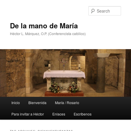
Skip
Skip
to
to
Sear
primary
secondary
content
content
De la mano de María
Héctor L. Márquez, O.P. (Conferencista católico)
Main
Inicio
Bienvenida
María / Rosario
menu
Para invitar a Héctor
Enlaces
Escríbenos