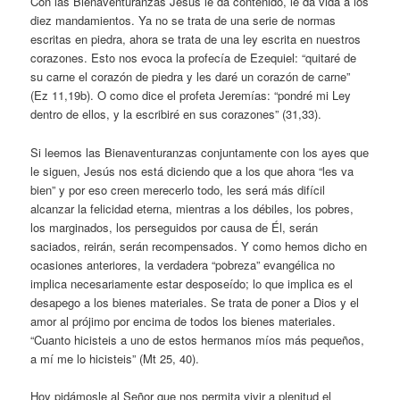
Con las Bienaventuranzas Jesús le da contenido, le da vida a los
diez mandamientos. Ya no se trata de una serie de normas
escritas en piedra, ahora se trata de una ley escrita en nuestros
corazones. Esto nos evoca la profecía de Ezequiel: “quitaré de
su carne el corazón de piedra y les daré un corazón de carne”
(Ez 11,19b). O como dice el profeta Jeremías: “pondré mi Ley
dentro de ellos, y la escribiré en sus corazones” (31,33).
Si leemos las Bienaventuranzas conjuntamente con los ayes que
le siguen, Jesús nos está diciendo que a los que ahora “les va
bien” y por eso creen merecerlo todo, les será más difícil
alcanzar la felicidad eterna, mientras a los débiles, los pobres,
los marginados, los perseguidos por causa de Él, serán
saciados, reirán, serán recompensados. Y como hemos dicho en
ocasiones anteriores, la verdadera “pobreza” evangélica no
implica necesariamente estar desposeído; lo que implica es el
desapego a los bienes materiales. Se trata de poner a Dios y el
amor al prójimo por encima de todos los bienes materiales.
“Cuanto hicisteis a uno de estos hermanos míos más pequeños,
a mí me lo hicisteis” (Mt 25, 40).
Hoy pidámosle al Señor que nos permita vivir a plenitud el