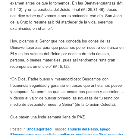
examen antes de que lo tomemos. En las Bienaventuranzas (Mt
5,1-12), y en la parábola del Juicio Final (Mt 25,31-46), Jesús
nos dice sobre qué vamos a ser examinados ese día. San Juan
de la Cruz lo resume así: “Al atardecer de la vida, seremos
examinados en el amor”.
Hoy, pidamos al Señor que nos conceda los dones de las
Bienaventuranzas para que podamos poner nuestra confianza en
Él y en los valores del Reino por encima de toda riqueza,
persona, o bienes materiales, pues así tendremos “una gran
recompensa en el cielo” (Mt 5,12).
“Oh Dios, Padre bueno y misericordioso: Buscamos con
frecuencia seguridad y garantía en cosas que anhelamos poseer
y acaparar. No permitas que las cosas nos posean y controlen,…
y danos el valor de buscar primero las riquezas de tu reino por
medio de Jesucristo, nuestro Señor” (de la Oración Colecta).
Que pasen una linda semana llena de PAZ.
Posted in
Uncategorized
|
Tagged
anuncio del Reino
,
apego
,
Bienaventuranzas
,
codicia
,
confianza
,
confianza en Dios
,
cosecha
,