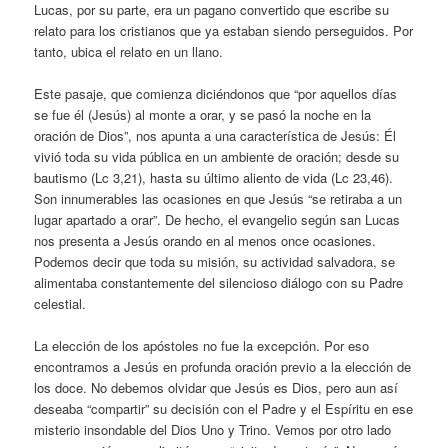
Lucas, por su parte, era un pagano convertido que escribe su
relato para los cristianos que ya estaban siendo perseguidos. Por
tanto, ubica el relato en un llano.
Este pasaje, que comienza diciéndonos que “por aquellos días
se fue él (Jesús) al monte a orar, y se pasó la noche en la
oración de Dios”, nos apunta a una característica de Jesús: Él
vivió toda su vida pública en un ambiente de oración; desde su
bautismo (Lc 3,21), hasta su último aliento de vida (Lc 23,46).
Son innumerables las ocasiones en que Jesús “se retiraba a un
lugar apartado a orar”. De hecho, el evangelio según san Lucas
nos presenta a Jesús orando en al menos once ocasiones.
Podemos decir que toda su misión, su actividad salvadora, se
alimentaba constantemente del silencioso diálogo con su Padre
celestial.
La elección de los apóstoles no fue la excepción. Por eso
encontramos a Jesús en profunda oración previo a la elección de
los doce. No debemos olvidar que Jesús es Dios, pero aun así
deseaba “compartir” su decisión con el Padre y el Espíritu en ese
misterio insondable del Dios Uno y Trino. Vemos por otro lado