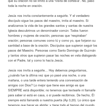
que su oración no se limitó a una “visita de cortesía”. No, pasó
toda la noche en oración.
Jesús nos invita constantemente a seguirle. Y el verdadero
discípulo sigue los pasos del maestro, imita al maestro. Si
analizamos la vida de los grandes santos y santas de nuestra
Iglesia descubrimos un denominador común: Todos fueron
hombres y mujeres de oración, personas que “respiraban”
oración; personas comunes como tú y como yo, que forjaron su
santidad a base de la oración. Discípulos que supieron seguir los
pasos del Maestro. Personas como Santo Domingo de Guzmán
y tantos otros que supieron pasar las noches en vela dialogando
con el Padre, tal y como lo hacía Jesús.
Jesús nos invita a seguirle… Hoy debemos preguntarnos,
¿cuándo fue la última vez que yo pasé una noche, o una
mañana, o una tarde entera teniendo una conversación de
amigos con Dios? Lo mejor que tiene ese amigo es que
SIEMPRE está disponible; no tenemos que textearle ni llamarle
para saber si está en casa, o si puede recibirnos. De hecho, Él
siempre está llamando a nuestra puerta (Ap 3,20). Lo único que
tenemos que hacer es abrirle; y tiene todo el tiempo del mundo