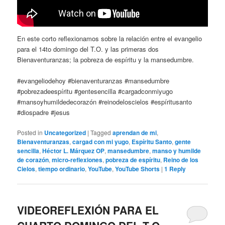
En este corto reflexionamos sobre la relación entre el evangelio
para el 14to domingo del T.O. y las primeras dos
Bienaventuranzas; la pobreza de espíritu y la mansedumbre.
#evangeliodehoy #bienaventuranzas #mansedumbre
#pobrezadeespíritu #gentesencilla #cargadconmiyugo
#mansoyhumildedecorazón #reinodeloscielos #espíritusanto
#diospadre #jesus
Posted in
Uncategorized
|
Tagged
aprendan de mi
,
Bienaventuranzas
,
cargad con mi yugo
,
Espíritu Santo
,
gente
sencilla
,
Héctor L. Márquez OP
,
mansedumbre
,
manso y humilde
de corazón
,
micro-reflexiones
,
pobreza de espíritu
,
Reino de los
Cielos
,
tiempo ordinario
,
YouTube
,
YouTube Shorts
|
1
Reply
VIDEOREFLEXIÓN PARA EL