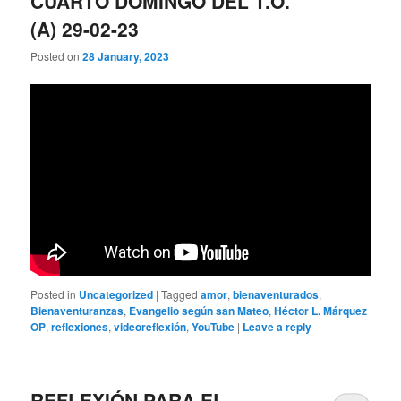
CUARTO DOMINGO DEL T.O.
(A) 29-02-23
Posted on
28 January, 2023
Posted in
Uncategorized
|
Tagged
amor
,
bienaventurados
,
Bienaventuranzas
,
Evangelio según san Mateo
,
Héctor L. Márquez
OP
,
reflexiones
,
videoreflexión
,
YouTube
|
Leave a reply
REFLEXIÓN PARA EL