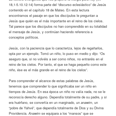
18,1-5.10.12-14) forma parte del “discurso eclesiástico” de Jesús
contenido en el capítulo 18 de Mateo. En esta lectura
encontramos el pasaje en que los discípulos le preguntan a
Jesús que quién es el más importante en el reino de los cielos.
Tal parece que los discípulos no han comprendido en su totalidad
el mensaje de Jesús, y continúan haciendo referencia a
conceptos políticos.
Jesús, con la paciencia que lo caracteriza, lejos de regañarlos,
opta por un ejemplo. Tomó un niño, lo puso en medio y dijo: “Os
aseguro que, si no volvéis a ser como niños, no entraréis en el
reino de los cielos. Por tanto, el que se haga pequeño como este
niño, ése es el más grande en el reino de los cielos”.
Para comprender el alcance de estas palabras de Jesús,
tenemos que comprender lo que significaba ser un niño en
tiempos de Jesús. En esa época un niño no valía nada, no se le
reconocía derecho alguno. Dependía totalmente de su padre, y si
era huérfano, se convertía en un marginado, un
anawim
, un
“pobre de Yahvé”, que dependía totalmente de Dios y su Divina
Providencia.
Anawim
se equipara a los “mansos” que se