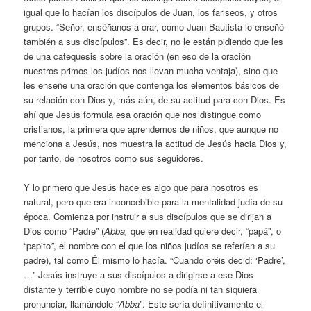
igual que lo hacían los discípulos de Juan, los fariseos, y otros
grupos. “Señor, enséñanos a orar, como Juan Bautista lo enseñó
también a sus discípulos”. Es decir, no le están pidiendo que les
de una catequesis sobre la oración (en eso de la oración
nuestros primos los judíos nos llevan mucha ventaja), sino que
les enseñe una oración que contenga los elementos básicos de
su relación con Dios y, más aún, de su actitud para con Dios. Es
ahí que Jesús formula esa oración que nos distingue como
cristianos, la primera que aprendemos de niños, que aunque no
menciona a Jesús, nos muestra la actitud de Jesús hacia Dios y,
por tanto, de nosotros como sus seguidores.
Y lo primero que Jesús hace es algo que para nosotros es
natural, pero que era inconcebible para la mentalidad judía de su
época. Comienza por instruir a sus discípulos que se dirijan a
Dios como “Padre” (
Abba,
que en realidad quiere decir, “papá”, o
“papito
”
, el nombre con el que los niños judíos se referían a su
padre), tal como Él mismo lo hacía. “Cuando oréis decid: ‘Padre’,
…” Jesús instruye a sus discípulos a dirigirse a ese Dios
distante y terrible cuyo nombre no se podía ni tan siquiera
pronunciar, llamándole “
Abba
”. Este sería definitivamente el