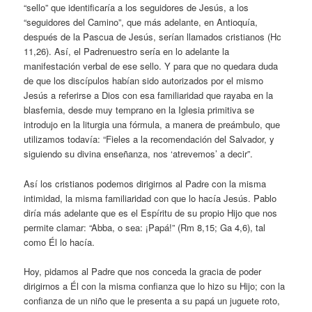
“sello” que identificaría a los seguidores de Jesús, a los
“seguidores del Camino”, que más adelante, en Antioquía,
después de la Pascua de Jesús, serían llamados cristianos (Hc
11,26). Así, el Padrenuestro sería en lo adelante la
manifestación verbal de ese sello. Y para que no quedara duda
de que los discípulos habían sido autorizados por el mismo
Jesús a referirse a Dios con esa familiaridad que rayaba en la
blasfemia, desde muy temprano en la Iglesia primitiva se
introdujo en la liturgia una fórmula, a manera de preámbulo, que
utilizamos todavía: “Fieles a la recomendación del Salvador, y
siguiendo su divina enseñanza, nos ‘atrevemos’ a decir”.
Así los cristianos podemos dirigirnos al Padre con la misma
intimidad, la misma familiaridad con que lo hacía Jesús. Pablo
diría más adelante que es el Espíritu de su propio Hijo que nos
permite clamar: “Abba, o sea: ¡Papá!” (Rm 8,15; Ga 4,6), tal
como Él lo hacía.
Hoy, pidamos al Padre que nos conceda la gracia de poder
dirigirnos a Él con la misma confianza que lo hizo su Hijo; con la
confianza de un niño que le presenta a su papá un juguete roto,