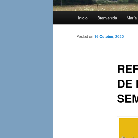
Main
Inicio
Bienvenida
María 
menu
Posted on
16 October, 2020
REF
DE 
SEM