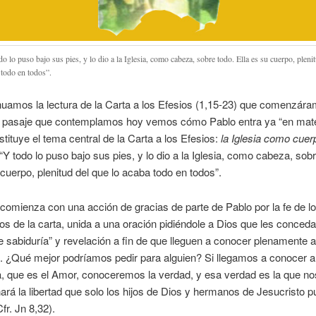
o lo puso bajo sus pies, y lo dio a la Iglesia, como cabeza, sobre todo. Ella es su cuerpo, pleni
 todo en todos”.
uamos la lectura de la Carta a los Efesios (1,15-23) que comenzára
del pasaje que contemplamos hoy vemos cómo Pablo entra ya “en mate
stituye el tema central de la Carta a los Efesios:
la Iglesia como cuer
 “Y todo lo puso bajo sus pies, y lo dio a la Iglesia, como cabeza, sob
 cuerpo, plenitud del que lo acaba todo en todos”.
 comienza con una acción de gracias de parte de Pablo por la fe de l
ios de la carta, unida a una oración pidiéndole a Dios que les conceda
de sabiduría” y revelación a fin de que lleguen a conocer plenamente a
. ¿Qué mejor podríamos pedir para alguien? Si llegamos a conocer 
, que es el Amor, conoceremos la verdad, y esa verdad es la que no
ará la libertad que solo los hijos de Dios y hermanos de Jesucristo 
Cfr. Jn 8,32).