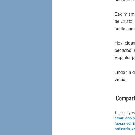
Ese mismo 
de Cristo,
continuaci
Hoy, pidam
pecados, s
Espíritu, 
Lindo fin 
virtual.
This entry w
amor
,
año p
fuerza del E
ordinario
,
v