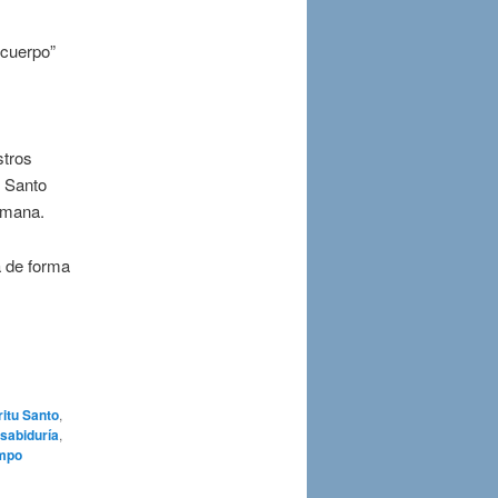
“cuerpo”
stros
u Santo
humana.
a de forma
ritu Santo
,
 sabiduría
,
empo