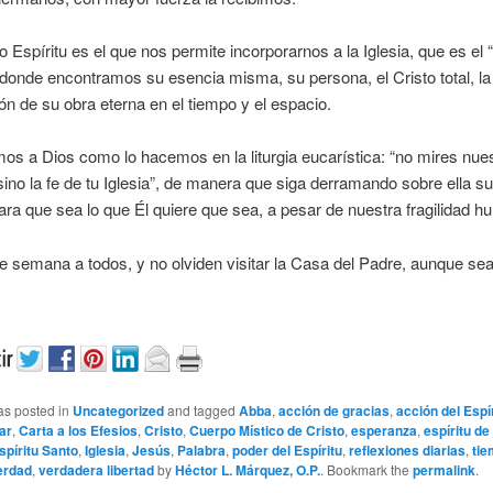
Espíritu es el que nos permite incorporarnos a la Iglesia, que es el 
 donde encontramos su esencia misma, su persona, el Cristo total, la
ón de su obra eterna en el tiempo y el espacio.
os a Dios como lo hacemos en la liturgia eucarística: “no mires nue
ino la fe de tu Iglesia”, de manera que siga derramando sobre ella s
para que sea lo que Él quiere que sea, a pesar de nuestra fragilidad 
de semana a todos, y no olviden visitar la Casa del Padre, aunque se
as posted in
Uncategorized
and tagged
Abba
,
acción de gracias
,
acción del Espí
ar
,
Carta a los Efesios
,
Cristo
,
Cuerpo Místico de Cristo
,
esperanza
,
espíritu de
spíritu Santo
,
Iglesia
,
Jesús
,
Palabra
,
poder del Espíritu
,
reflexiones diarias
,
ti
erdad
,
verdadera libertad
by
Héctor L. Márquez, O.P.
. Bookmark the
permalink
.