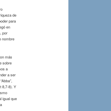
ro
riqueza de
poder para
legó en
, por
do nombre
 son más
me sobre
mos a
nder a ser
 “Abba”,
t 8,7-8). Y
mismo
l igual que
ra