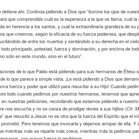
 detiene ahí. Continúa pidiendo a Dios que “ilumine los ojos de vuest
ara que comprendáis cuál es la esperanza a la que os llama, cuál la 
 da en herencia a los santos, y cuál la extraordinaria grandeza de su 
los que creemos, según la eficacia de su fuerza poderosa, que desp
sucitándolo de entre los muertos y sentándolo a su derecha en el cielo
todo principado, potestad, fuerza y dominación, y por encima de to
no sólo en este mundo, sino en el futuro”.
caciones de lo que Pablo está pidiendo para sus hermanos de Éfeso
de lo que parece a simple vista. ¡Le está pidiendo a Dios que derra
isma fuerza y poder que utilizó para resucitar a su Hijo! Cuando pedi
obre todo cuando pedimos por nuestros hermanos, tenemos que apre
en nuestras peticiones, recordando que estamos pidiendo a nuestro
e nos escucha y no se cansa de prodigar dones a sus hijitos (
Cfr
. M
a” que resucitó a Jesús no es otra que la fuerza del Espíritu que el 
prometió. Pero tenemos que invocarla y dejarnos arropar de ella. Y a
que mientras más se reparte más crece, mientras más la pedimos pa
hermanos, con mayor fuerza la recibimos.