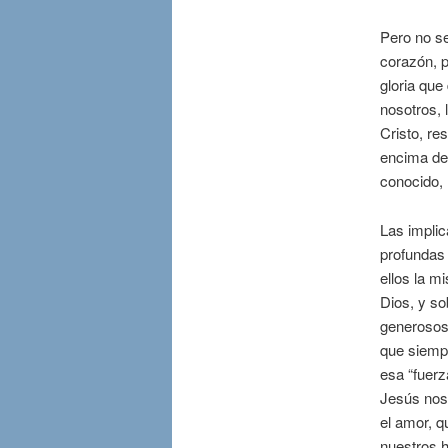
Pero no se
corazón, p
gloria que
nosotros, 
Cristo, re
encima de 
conocido, 
Las impli
profundas 
ellos la m
Dios, y s
generosos 
que siempr
esa “fuerz
Jesús nos 
el amor, 
nuestros 