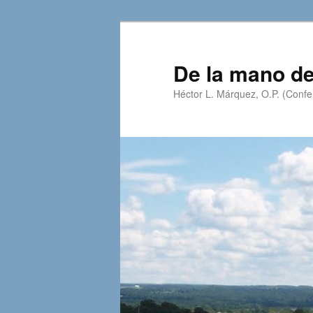
Skip
to
primary
De la mano de
content
Héctor L. Márquez, O.P. (Confer