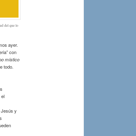
tud del que lo
mos ayer.
ria” con
po místico
re todo.
os
 el
a Jesús y
s
pueden