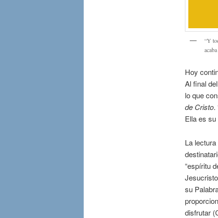
“Y tod
acaba
Hoy contin
Al final 
lo que con
de Cristo
.
Ella es su
La lectura
destinatar
“espíritu 
Jesucristo
su Palabra
proporcion
disfrutar (