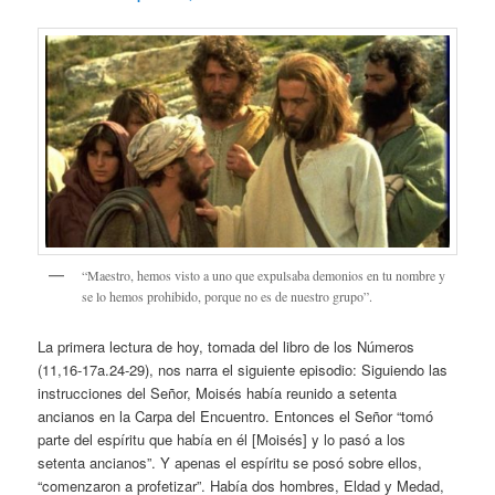
“Maestro, hemos visto a uno que expulsaba demonios en tu nombre y
se lo hemos prohibido, porque no es de nuestro grupo”.
La primera lectura de hoy, tomada del libro de los Números
(11,16-17a.24-29), nos narra el siguiente episodio: Siguiendo las
instrucciones del Señor, Moisés había reunido a setenta
ancianos en la Carpa del Encuentro. Entonces el Señor “tomó
parte del espíritu que había en él [Moisés] y lo pasó a los
setenta ancianos”. Y apenas el espíritu se posó sobre ellos,
“comenzaron a profetizar”. Había dos hombres, Eldad y Medad,