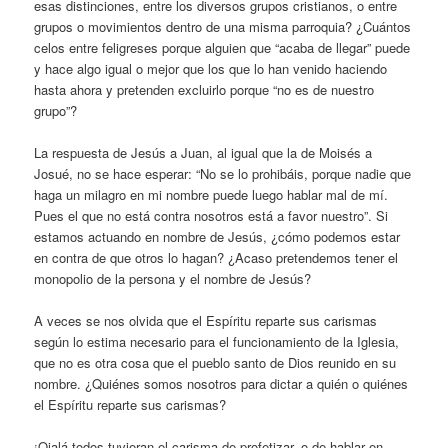
esas distinciones, entre los diversos grupos cristianos, o entre
grupos o movimientos dentro de una misma parroquia? ¿Cuántos
celos entre feligreses porque alguien que “acaba de llegar” puede
y hace algo igual o mejor que los que lo han venido haciendo
hasta ahora y pretenden excluirlo porque “no es de nuestro
grupo”?
La respuesta de Jesús a Juan, al igual que la de Moisés a
Josué, no se hace esperar: “No se lo prohibáis, porque nadie que
haga un milagro en mi nombre puede luego hablar mal de mí.
Pues el que no está contra nosotros está a favor nuestro”. Si
estamos actuando en nombre de Jesús, ¿cómo podemos estar
en contra de que otros lo hagan? ¿Acaso pretendemos tener el
monopolio de la persona y el nombre de Jesús?
A veces se nos olvida que el Espíritu reparte sus carismas
según lo estima necesario para el funcionamiento de la Iglesia,
que no es otra cosa que el pueblo santo de Dios reunido en su
nombre. ¿Quiénes somos nosotros para dictar a quién o quiénes
el Espíritu reparte sus carismas?
¡Ojalá todos tuvieran el carisma de profetizar, o de hablar en