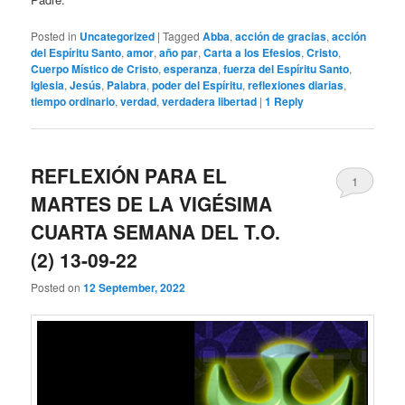
Posted in
Uncategorized
|
Tagged
Abba
,
acción de gracias
,
acción
del Espíritu Santo
,
amor
,
año par
,
Carta a los Efesios
,
Cristo
,
Cuerpo Místico de Cristo
,
esperanza
,
fuerza del Espíritu Santo
,
Iglesia
,
Jesús
,
Palabra
,
poder del Espíritu
,
reflexiones diarias
,
tiempo ordinario
,
verdad
,
verdadera libertad
|
1
Reply
REFLEXIÓN PARA EL
1
MARTES DE LA VIGÉSIMA
CUARTA SEMANA DEL T.O.
(2) 13-09-22
Posted on
12 September, 2022