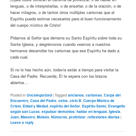
lenguas, o de interpretarlas, o de enseñar, o de la oración, o de
hacer milagros, o de tantos otros múltiples carismas que el
Espíritu pueda estimar necesarios para el buen funcionamiento
del cuerpo místico de Cristo!
Pidamos al Señor que derrame su Santo Espíritu sobre toda su
Santa Iglesia, y alegrémonos cuando veamos a nuestros
hermanos desarrollar los carismas que ese Espíritu ha dado a
cada cual.
Si no lo has hecho aún, todavía estás a tiempo para visitar la
Casa del Padre. Recuerda, Él te espera con los brazos
abiertos…
Posted in
Uncategorized
|
Tagged
ancianos
,
carismas
,
Carpa del
Encuentro
,
Casa del Padre
,
celos
,
ciclo B
,
Cuerpo Místico de
Cristo
,
Eldad y Medad
,
espíritu del Señor
,
Espíritu Santo
,
Evangelio
según san Lucas
,
expulsar demonios
,
hablar en lenguas
,
Iglesia
,
Juan
,
Maestro
,
Moisés
,
Números
,
profetizar
,
reflexiones diarias
|
Leave a reply