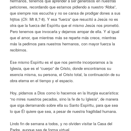
hermanos, tenemos que aprender a ser generosos en nuestras
peticiones, recordando que estamos pidiendo a nuestro “Abba”,
que siempre nos escucha y no se cansa de prodigar dones a sus
hijitos (
Cfr
. Mt 8,7-8). Y esa “fuerza” que resucitó a Jesús no es
otra que la fuerza del Espíritu que el mismo Jesús nos prometió.
Pero tenemos que invocarla y dejarnos arropar de ella. Y al igual
que el amor, que mientras más se reparte más crece, mientras
más la pedimos para nuestros hermanos, con mayor fuerza la
recibimos.
Ese mismo Espíritu es el que nos permite incorporarnos a la
Iglesia, que es el “cuerpo” de Cristo, donde encontramos su
esencia misma, su persona, el Cristo total, la continuación de su
obra eterna en el tiempo y el espacio.
Hoy, pidamos a Dios como lo hacemos en la liturgia eucarística:
“no mires nuestros pecados, sino la fe de tu Iglesia”, de manera
que siga derramando sobre ella su Santo Espíritu, para que sea
lo que Él quiere que sea, a pesar de nuestra fragilidad humana.
Lindo fin de semana a todos, y no olviden visitar la Casa del
Padre, aunque sea de forma virtual.