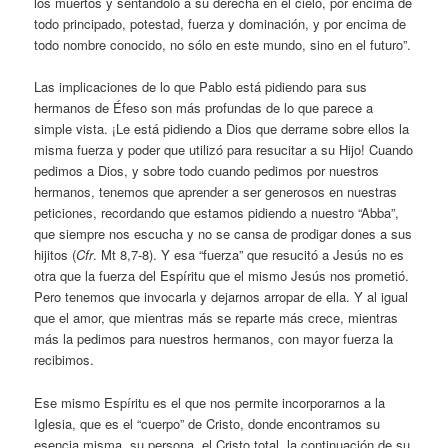
los muertos y sentándolo a su derecha en el cielo, por encima de
todo principado, potestad, fuerza y dominación, y por encima de
todo nombre conocido, no sólo en este mundo, sino en el futuro”.
Las implicaciones de lo que Pablo está pidiendo para sus
hermanos de Éfeso son más profundas de lo que parece a
simple vista. ¡Le está pidiendo a Dios que derrame sobre ellos la
misma fuerza y poder que utilizó para resucitar a su Hijo! Cuando
pedimos a Dios, y sobre todo cuando pedimos por nuestros
hermanos, tenemos que aprender a ser generosos en nuestras
peticiones, recordando que estamos pidiendo a nuestro “Abba”,
que siempre nos escucha y no se cansa de prodigar dones a sus
hijitos (
Cfr
. Mt 8,7-8). Y esa “fuerza” que resucitó a Jesús no es
otra que la fuerza del Espíritu que el mismo Jesús nos prometió.
Pero tenemos que invocarla y dejarnos arropar de ella. Y al igual
que el amor, que mientras más se reparte más crece, mientras
más la pedimos para nuestros hermanos, con mayor fuerza la
recibimos.
Ese mismo Espíritu es el que nos permite incorporarnos a la
Iglesia, que es el “cuerpo” de Cristo, donde encontramos su
esencia misma, su persona, el Cristo total, la continuación de su