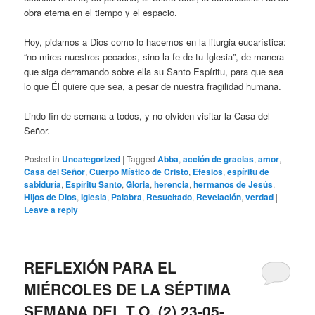
obra eterna en el tiempo y el espacio.
Hoy, pidamos a Dios como lo hacemos en la liturgia eucarística:
“no mires nuestros pecados, sino la fe de tu Iglesia”, de manera
que siga derramando sobre ella su Santo Espíritu, para que sea
lo que Él quiere que sea, a pesar de nuestra fragilidad humana.
Lindo fin de semana a todos, y no olviden visitar la Casa del
Señor.
Posted in
Uncategorized
|
Tagged
Abba
,
acción de gracias
,
amor
,
Casa del Señor
,
Cuerpo Místico de Cristo
,
Efesios
,
espíritu de
sabiduría
,
Espíritu Santo
,
Gloria
,
herencia
,
hermanos de Jesús
,
Hijos de Dios
,
Iglesia
,
Palabra
,
Resucitado
,
Revelación
,
verdad
|
Leave a reply
REFLEXIÓN PARA EL
MIÉRCOLES DE LA SÉPTIMA
SEMANA DEL T.O. (2) 23-05-