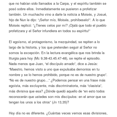
que no habían sido llamados a la Carpa, y el espíritu también se
posó sobre ellos. Inmediatamente se pusieron a profetizar
también. Un muchacho vino a darle la noticia a Moisés, y Josué,
hijo de Nun le dijo: “¡Señor mío, Moisés, prohíbeselo!”. A lo que
Moisés replicó: “¿Tienes celos por mí? ¡Ojalá que todo el pueblo
profetizara y el Señor infundiera en todos su espíritu!”
El egoísmo, el protagonismo, la mezquindad, se repiten a lo
largo de la historia, y los que pretenden seguir al Señor no
somos la excepción. En la lectura evangélica que nos brinda la
liturgia para hoy (Mc 9,38-43.45.47-48), se repite el episodio.
Nada menos que Juan, “el discípulo amado”, dice a Jesús:
“Maestro, hemos visto a uno que expulsaba demonios en tu
nombre y se lo hemos prohibido, porque no es de nuestro grupo”.
“No es de nuestro grupo…” ¿Podemos pensar en una frase más
egoísta, más excluyente, más discriminatoria, más “clasista”,
más divisiva que esa? ¿Dónde quedó aquello de “en esto todos
reconocerán que ustedes son mis discípulos: en el amor que se
tengan los unos a los otros” (Jn 13,35)?
Hoy día no es diferente. ¿Cuántas veces vemos esas divisiones,