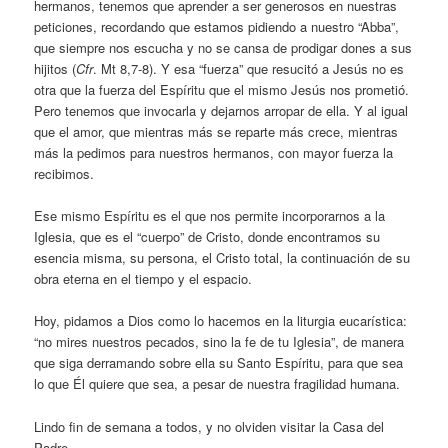
hermanos, tenemos que aprender a ser generosos en nuestras
peticiones, recordando que estamos pidiendo a nuestro “Abba”,
que siempre nos escucha y no se cansa de prodigar dones a sus
hijitos (
Cfr
. Mt 8,7-8). Y esa “fuerza” que resucitó a Jesús no es
otra que la fuerza del Espíritu que el mismo Jesús nos prometió.
Pero tenemos que invocarla y dejarnos arropar de ella. Y al igual
que el amor, que mientras más se reparte más crece, mientras
más la pedimos para nuestros hermanos, con mayor fuerza la
recibimos.
Ese mismo Espíritu es el que nos permite incorporarnos a la
Iglesia, que es el “cuerpo” de Cristo, donde encontramos su
esencia misma, su persona, el Cristo total, la continuación de su
obra eterna en el tiempo y el espacio.
Hoy, pidamos a Dios como lo hacemos en la liturgia eucarística:
“no mires nuestros pecados, sino la fe de tu Iglesia”, de manera
que siga derramando sobre ella su Santo Espíritu, para que sea
lo que Él quiere que sea, a pesar de nuestra fragilidad humana.
Lindo fin de semana a todos, y no olviden visitar la Casa del
Padre.