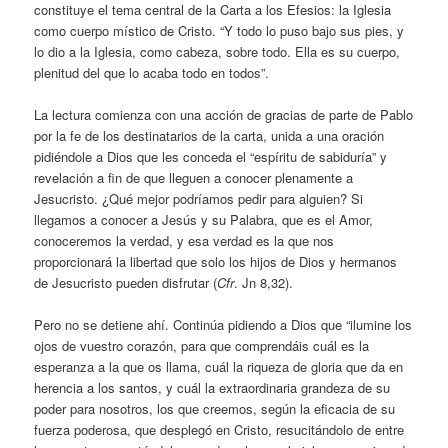
constituye el tema central de la Carta a los Efesios: la Iglesia
como cuerpo místico de Cristo. “Y todo lo puso bajo sus pies, y
lo dio a la Iglesia, como cabeza, sobre todo. Ella es su cuerpo,
plenitud del que lo acaba todo en todos”.
La lectura comienza con una acción de gracias de parte de Pablo
por la fe de los destinatarios de la carta, unida a una oración
pidiéndole a Dios que les conceda el “espíritu de sabiduría” y
revelación a fin de que lleguen a conocer plenamente a
Jesucristo. ¿Qué mejor podríamos pedir para alguien? Si
llegamos a conocer a Jesús y su Palabra, que es el Amor,
conoceremos la verdad, y esa verdad es la que nos
proporcionará la libertad que solo los hijos de Dios y hermanos
de Jesucristo pueden disfrutar (
Cfr
. Jn 8,32).
Pero no se detiene ahí. Continúa pidiendo a Dios que “ilumine los
ojos de vuestro corazón, para que comprendáis cuál es la
esperanza a la que os llama, cuál la riqueza de gloria que da en
herencia a los santos, y cuál la extraordinaria grandeza de su
poder para nosotros, los que creemos, según la eficacia de su
fuerza poderosa, que desplegó en Cristo, resucitándolo de entre