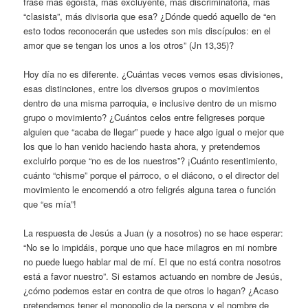
frase más egoísta, más excluyente, más discriminatoria, más
“clasista”, más divisoria que esa? ¿Dónde quedó aquello de “en
esto todos reconocerán que ustedes son mis discípulos: en el
amor que se tengan los unos a los otros” (Jn 13,35)?
Hoy día no es diferente. ¿Cuántas veces vemos esas divisiones,
esas distinciones, entre los diversos grupos o movimientos
dentro de una misma parroquia, e inclusive dentro de un mismo
grupo o movimiento? ¿Cuántos celos entre feligreses porque
alguien que “acaba de llegar” puede y hace algo igual o mejor que
los que lo han venido haciendo hasta ahora, y pretendemos
excluirlo porque “no es de los nuestros”? ¡Cuánto resentimiento,
cuánto “chisme” porque el párroco, o el diácono, o el director del
movimiento le encomendó a otro feligrés alguna tarea o función
que “es mía”!
La respuesta de Jesús a Juan (y a nosotros) no se hace esperar:
“No se lo impidáis, porque uno que hace milagros en mi nombre
no puede luego hablar mal de mí. El que no está contra nosotros
está a favor nuestro”. Si estamos actuando en nombre de Jesús,
¿cómo podemos estar en contra de que otros lo hagan? ¿Acaso
pretendemos tener el monopolio de la persona y el nombre de