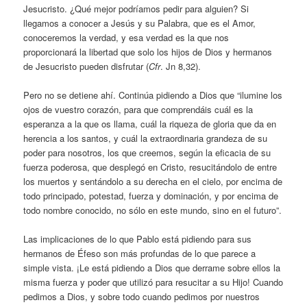
Jesucristo. ¿Qué mejor podríamos pedir para alguien? Si
llegamos a conocer a Jesús y su Palabra, que es el Amor,
conoceremos la verdad, y esa verdad es la que nos
proporcionará la libertad que solo los hijos de Dios y hermanos
de Jesucristo pueden disfrutar (
Cfr
. Jn 8,32).
Pero no se detiene ahí. Continúa pidiendo a Dios que “ilumine los
ojos de vuestro corazón, para que comprendáis cuál es la
esperanza a la que os llama, cuál la riqueza de gloria que da en
herencia a los santos, y cuál la extraordinaria grandeza de su
poder para nosotros, los que creemos, según la eficacia de su
fuerza poderosa, que desplegó en Cristo, resucitándolo de entre
los muertos y sentándolo a su derecha en el cielo, por encima de
todo principado, potestad, fuerza y dominación, y por encima de
todo nombre conocido, no sólo en este mundo, sino en el futuro”.
Las implicaciones de lo que Pablo está pidiendo para sus
hermanos de Éfeso son más profundas de lo que parece a
simple vista. ¡Le está pidiendo a Dios que derrame sobre ellos la
misma fuerza y poder que utilizó para resucitar a su Hijo! Cuando
pedimos a Dios, y sobre todo cuando pedimos por nuestros