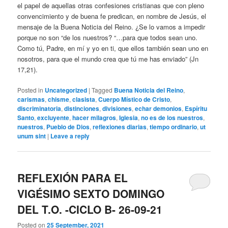
el papel de aquellas otras confesiones cristianas que con pleno
convencimiento y de buena fe predican, en nombre de Jesús, el
mensaje de la Buena Noticia del Reino. ¿Se lo vamos a impedir
porque no son “de los nuestros? “…para que todos sean uno.
Como tú, Padre, en mí y yo en ti, que ellos también sean uno en
nosotros, para que el mundo crea que tú me has enviado” (Jn
17,21).
Posted in
Uncategorized
|
Tagged
Buena Noticia del Reino
,
carismas
,
chisme
,
clasista
,
Cuerpo Místico de Cristo
,
discriminatoria
,
distinciones
,
divisiones
,
echar demonios
,
Espíritu
Santo
,
excluyente
,
hacer milagros
,
Iglesia
,
no es de los nuestros
,
nuestros
,
Pueblo de Dios
,
reflexiones diarias
,
tiempo ordinario
,
ut
unum sint
|
Leave a reply
REFLEXIÓN PARA EL
VIGÉSIMO SEXTO DOMINGO
DEL T.O. -CICLO B- 26-09-21
Posted on
25 September, 2021