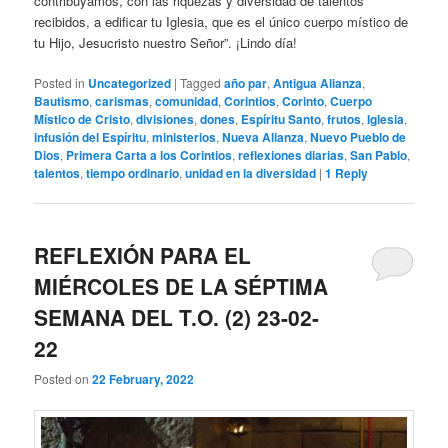
contribuyamos, con las riquezas y diversidad de talentos
recibidos, a edificar tu Iglesia, que es el único cuerpo místico de
tu Hijo, Jesucristo nuestro Señor”. ¡Lindo día!
Posted in
Uncategorized
|
Tagged
año par
,
Antigua Alianza
,
Bautismo
,
carismas
,
comunidad
,
Corintios
,
Corinto
,
Cuerpo
Místico de Cristo
,
divisiones
,
dones
,
Espíritu Santo
,
frutos
,
Iglesia
,
infusión del Espíritu
,
ministerios
,
Nueva Alianza
,
Nuevo Pueblo de
Dios
,
Primera Carta a los Corintios
,
reflexiones diarias
,
San Pablo
,
talentos
,
tiempo ordinario
,
unidad en la diversidad
|
1
Reply
REFLEXIÓN PARA EL
MIÉRCOLES DE LA SÉPTIMA
SEMANA DEL T.O. (2) 23-02-
22
Posted on
22 February, 2022