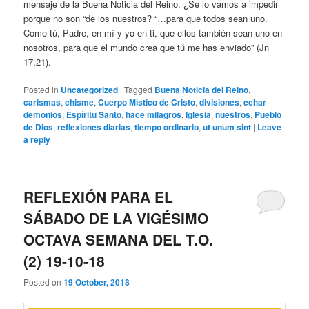
mensaje de la Buena Noticia del Reino. ¿Se lo vamos a impedir
porque no son “de los nuestros? “…para que todos sean uno.
Como tú, Padre, en mí y yo en ti, que ellos también sean uno en
nosotros, para que el mundo crea que tú me has enviado” (Jn
17,21).
Posted in
Uncategorized
|
Tagged
Buena Noticia del Reino
,
carismas
,
chisme
,
Cuerpo Místico de Cristo
,
divisiones
,
echar
demonios
,
Espíritu Santo
,
hace milagros
,
Iglesia
,
nuestros
,
Pueblo
de Dios
,
reflexiones diarias
,
tiempo ordinario
,
ut unum sint
|
Leave
a reply
REFLEXIÓN PARA EL
SÁBADO DE LA VIGÉSIMO
OCTAVA SEMANA DEL T.O.
(2) 19-10-18
Posted on
19 October, 2018