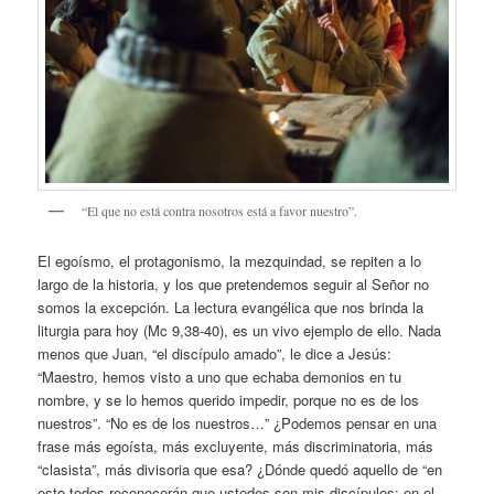
“El que no está contra nosotros está a favor nuestro”.
El egoísmo, el protagonismo, la mezquindad, se repiten a lo
largo de la historia, y los que pretendemos seguir al Señor no
somos la excepción. La lectura evangélica que nos brinda la
liturgia para hoy (Mc 9,38-40), es un vivo ejemplo de ello. Nada
menos que Juan, “el discípulo amado”, le dice a Jesús:
“Maestro, hemos visto a uno que echaba demonios en tu
nombre, y se lo hemos querido impedir, porque no es de los
nuestros”. “No es de los nuestros…” ¿Podemos pensar en una
frase más egoísta, más excluyente, más discriminatoria, más
“clasista”, más divisoria que esa? ¿Dónde quedó aquello de “en
esto todos reconocerán que ustedes son mis discípulos: en el