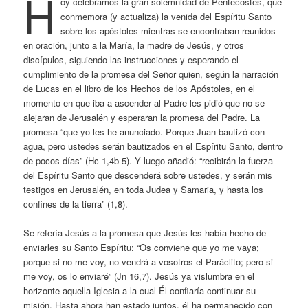
H
oy celebramos la gran solemnidad de Pentecostés, que
conmemora (y actualiza) la venida del Espíritu Santo
sobre los apóstoles mientras se encontraban reunidos
en oración, junto a la María, la madre de Jesús, y otros
discípulos, siguiendo las instrucciones y esperando el
cumplimiento de la promesa del Señor quien, según la narración
de Lucas en el libro de los Hechos de los Apóstoles, en el
momento en que iba a ascender al Padre les pidió que no se
alejaran de Jerusalén y esperaran la promesa del Padre. La
promesa “que yo les he anunciado. Porque Juan bautizó con
agua, pero ustedes serán bautizados en el Espíritu Santo, dentro
de pocos días” (Hc 1,4b-5). Y luego añadió: “recibirán la fuerza
del Espíritu Santo que descenderá sobre ustedes, y serán mis
testigos en Jerusalén, en toda Judea y Samaria, y hasta los
confines de la tierra” (1,8).
Se refería Jesús a la promesa que Jesús les había hecho de
enviarles su Santo Espíritu: “Os conviene que yo me vaya;
porque si no me voy, no vendrá a vosotros el Paráclito; pero si
me voy, os lo enviaré” (Jn 16,7). Jesús ya vislumbra en el
horizonte aquella Iglesia a la cual Él confiaría continuar su
misión. Hasta ahora han estado juntos, él ha permanecido con