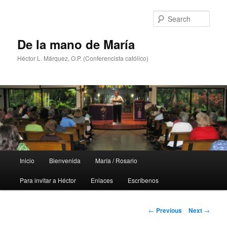
Skip
to
Sear
primary
content
De la mano de María
Héctor L. Márquez, O.P. (Conferencista católico)
Main
Inicio
Bienvenida
María / Rosario
menu
Para invitar a Héctor
Enlaces
Escríbenos
Post
←
Previous
Next
→
navigation