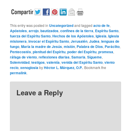
This entry was posted in
Uncategorized
and tagged
acto de fe
,
Apóstoles
,
arrojo
,
bautizados
,
confines de la tierra
,
Espíritu Santo
,
fuerza del Espíritu Santo
,
Hechos de los Apóstoles
,
Iglesia
,
Iglesia
misionera
,
invocar el Espíritu Santo
,
Jerusalén
,
Judea
,
lenguas de
fuego
,
María la madre de Jesús
,
misión
,
Palabra de Dios
,
Paráclito
,
Pentecostés
,
plenitud del Espíritu
,
poder del Espíritu
,
promesa
,
ráfaga de viento
,
reflexiones diarias
,
Samaria
,
Sígueme
,
Solemnidad
,
testigos
,
valentía
,
venida del Espíritu Santo
,
viento
recio
,
xenoglosia
by
Héctor L. Márquez, O.P.
. Bookmark the
permalink
.
Leave a Reply