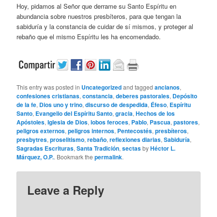
Hoy, pidamos al Señor que derrame su Santo Espíritu en
abundancia sobre nuestros presbíteros, para que tengan la
sabiduría y la constancia de cuidar de sí mismos, y proteger al
rebaño que el mismo Espíritu les ha encomendado.
This entry was posted in
Uncategorized
and tagged
ancianos
,
confesiones cristianas
,
constancia
,
deberes pastorales
,
Depósito
de la fe
,
Dios uno y trino
,
discurso de despedida
,
Éfeso
,
Espíritu
Santo
,
Evangelio del Espíritu Santo
,
gracia
,
Hechos de los
Apóstoles
,
Iglesia de Dios
,
lobos feroces
,
Pablo
,
Pascua
,
pastores
,
peligros externos
,
peligros internos
,
Pentecostés
,
presbíteros
,
presbytres
,
proselitismo
,
rebaño
,
reflexiones diarias
,
Sabiduría
,
Sagradas Escrituras
,
Santa Tradición
,
sectas
by
Héctor L.
Márquez, O.P.
. Bookmark the
permalink
.
Leave a Reply