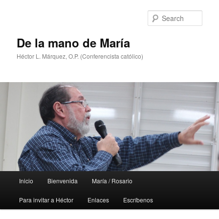
Skip
to
Sear
primary
content
De la mano de María
Héctor L. Márquez, O.P. (Conferencista católico)
Main
Inicio
Bienvenida
María / Rosario
menu
Para invitar a Héctor
Enlaces
Escríbenos