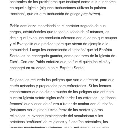
pastorales de los presbíteros que instituyó como sus sucesores
en aquella Iglesia (algunas traducciones utilizan la palabra
“anciano”, que es otra traducción de griego
presbytres
).
Pablo comienza recordándoles el carácter sagrado de sus
cargos, advirtiéndoles que tengan cuidado de sí mismos, es
decir, que lleven una conducta cónsona con el cargo que ocupan
y el Evangelio que predican para que sirvan de ejemplo a la
comunidad. Luego les encomienda el “rebaño” que “el Espíritu
Santo les ha encargado guardar, como pastores de la Iglesia de
Dios”. Con eso Pablo enfatiza que no fue él quien los eligió y
consagró en su cargo, sino el Espíritu Santo.
De paso les recuerda los peligros que van a enfrentar, para que
estén avisados y preparados para enfrentarlos. Si los leemos
encontramos que no distan mucho de los peligros que enfrenta
nuestra Iglesia veinte siglos más tarde: Los externos, los “lobos
feroces” que vienen de afuera a tratar de acabar con el rebaño
(bástanos ver el proselitismo feroz de las sectas y otras
religiones, el avance inmisericorde del secularismo y las
prácticas “exóticas” de religiones y filosofías orientales, los
“nuevos movimientos religiosos, etc.), así como los peligros