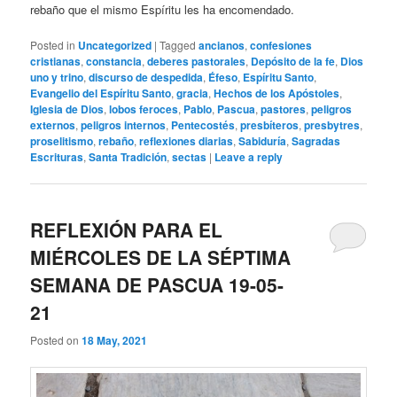
rebaño que el mismo Espíritu les ha encomendado.
Posted in
Uncategorized
|
Tagged
ancianos
,
confesiones
cristianas
,
constancia
,
deberes pastorales
,
Depósito de la fe
,
Dios
uno y trino
,
discurso de despedida
,
Éfeso
,
Espíritu Santo
,
Evangelio del Espíritu Santo
,
gracia
,
Hechos de los Apóstoles
,
Iglesia de Dios
,
lobos feroces
,
Pablo
,
Pascua
,
pastores
,
peligros
externos
,
peligros internos
,
Pentecostés
,
presbíteros
,
presbytres
,
proselitismo
,
rebaño
,
reflexiones diarias
,
Sabiduría
,
Sagradas
Escrituras
,
Santa Tradición
,
sectas
|
Leave a reply
REFLEXIÓN PARA EL
MIÉRCOLES DE LA SÉPTIMA
SEMANA DE PASCUA 19-05-
21
Posted on
18 May, 2021