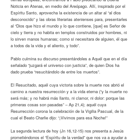
Noticia en Atenas, en medio del Areópago. Allí, inspirado por el
Espíritu Santo, aprovecha la existencia de un altar al “al dios
desconocido” y las obras literarias atenienses para, presentarles
al “Dios que hizo el mundo y lo que contiene, [que] es Señor de
cielo y tierra y no habita en templos construidos por hombres, ni
lo sirven manos humanas; como si necesitara de alguien, él que
a todos da la vida y el aliento, y todo”.
Pablo culmina su discurso presentándoles a Aquél que en el día
señalado “juzgará el universo con justicia”, de quien Dios ha
dado prueba “resucitándolo de entre los muertos”.
El Resucitado, aquél cuya victoria sobre la muerte nos abrió el
camino a nuestra resurrección y a la vida eterna (“y la muerte no
será más; y no habrá más llanto, ni clamor, ni dolor: porque las
primeras cosas son pasadas” – Ap 21,4); aquél cuya
Resurrección corona la celebración de la Vigilia Pascual, de la
cual el Beato Charlie dijo: “¡Vivimos para esa Noche!”
La segunda lectura de hoy (Jn 16,12-15) nos presenta a Jesús
prometiéndonos el “Espíritu de la verdad” que nos va a ayudar a