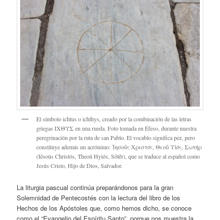
El símbolo ichtus o ichthys, creado por la combinación de las letras
griegas ΙΧΘΥΣ en una rueda. Foto tomada en Éfeso, durante nuestra
peregrinación por la ruta de san Pablo. El vocablo significa pez, pero
constituye además un acrónimo: Ἰησοῦς Χριστός, Θεοῦ Υἱός, Σωτήρ
(Iēsoûs Christós, Theoû Hyiós, Sōtḗr), que se traduce al español como
Jesús Cristo, Hijo de Dios, Salvador.
La liturgia pascual continúa preparándonos para la gran
Solemnidad de Pentecostés con la lectura del libro de los
Hechos de los Apóstoles que, como hemos dicho, se conoce
como el “Evangelio del Espíritu Santo”, porque nos muestra la