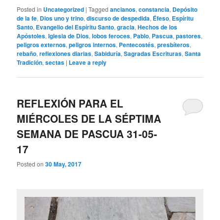
Posted in
Uncategorized
|
Tagged
ancianos
,
constancia
,
Depósito
de la fe
,
Dios uno y trino
,
discurso de despedida
,
Éfeso
,
Espíritu
Santo
,
Evangelio del Espíritu Santo
,
gracia
,
Hechos de los
Apóstoles
,
Iglesia de Dios
,
lobos feroces
,
Pablo
,
Pascua
,
pastores
,
peligros externos
,
peligros internos
,
Pentecostés
,
presbíteros
,
rebaño
,
reflexiones diarias
,
Sabiduría
,
Sagradas Escrituras
,
Santa
Tradición
,
sectas
|
Leave a reply
REFLEXIÓN PARA EL
MIÉRCOLES DE LA SÉPTIMA
SEMANA DE PASCUA 31-05-
17
Posted on
30 May, 2017