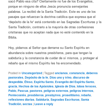
sacó Pablo esa cita? Ciertamente no fue de los Evangelios,
porque en ninguno de ellos Jesús pronuncia semejantes
palabras. La recibió de la Santa Tradición. Este es uno de los
pasajes que refuerzan la doctrina católica que expresa que el
“depósito de la fe” está contenido en las Sagradas Escrituras y la
Santa Tradición, contrario a la mayoría de otras confesiones
cristianas que no aceptan nada que no esté contenido en la
Biblia.
Hoy, pidamos al Señor que derrame su Santo Espíritu en
abundancia sobre nuestros presbíteros, para que tengan la
sabiduría y la constancia de cuidar de sí mismos, y proteger al
rebaño que el mismo Espíritu les ha encomendado.
Posted in
Uncategorized
|
Tagged
ancianos
,
constancia
,
deberes
pastorales
,
Depósito de la fe
,
Dios uno y trino
,
discurso de
despedida
,
Éfeso
,
Espíritu Santo
,
Evangelio del Espíritu Santo
,
gracia
,
Hechos de los Apóstoles
,
Iglesia de Dios
,
lobos feroces
,
Pablo
,
Pascua
,
pastores
,
peligros externos
,
peligros internos
,
Pentecostés
,
presbíteros
,
presbytres
,
proselitismo
,
rebaño
,
reflexiones diarias
,
Sabiduría
,
Sagradas Escrituras
,
Santa
Tradición
,
sectas
|
Leave a reply