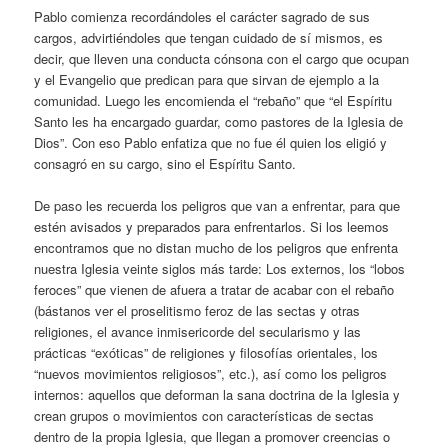
Pablo comienza recordándoles el carácter sagrado de sus
cargos, advirtiéndoles que tengan cuidado de sí mismos, es
decir, que lleven una conducta cónsona con el cargo que ocupan
y el Evangelio que predican para que sirvan de ejemplo a la
comunidad. Luego les encomienda el “rebaño” que “el Espíritu
Santo les ha encargado guardar, como pastores de la Iglesia de
Dios”. Con eso Pablo enfatiza que no fue él quien los eligió y
consagró en su cargo, sino el Espíritu Santo.
De paso les recuerda los peligros que van a enfrentar, para que
estén avisados y preparados para enfrentarlos. Si los leemos
encontramos que no distan mucho de los peligros que enfrenta
nuestra Iglesia veinte siglos más tarde: Los externos, los “lobos
feroces” que vienen de afuera a tratar de acabar con el rebaño
(bástanos ver el proselitismo feroz de las sectas y otras
religiones, el avance inmisericorde del secularismo y las
prácticas “exóticas” de religiones y filosofías orientales, los
“nuevos movimientos religiosos”, etc.), así como los peligros
internos: aquellos que deforman la sana doctrina de la Iglesia y
crean grupos o movimientos con características de sectas
dentro de la propia Iglesia, que llegan a promover creencias o