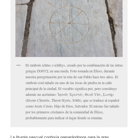
El símbolo ichtus o ichthys, creado por la combinación de las letras
griegas ΙΧΘΥΣ en una rueda. Foto tomada en Éfeso, durante
nuestra peregrinación por la ruta de san Pablo hace tres años. El
símbolo está tallado en una de las losas de piedra en la calle
principal de la ciudad. El vocablo significa pez, pero constituye
además un acrónimo: Ἰησοῦς Χριστός, Θεοῦ Υἱός, Σωτήρ
(Iēsoûs Christós, Theoû Hyiós, Sōtḗr), que se traduce al español
como Jesús Cristo, Hijo de Dios, Salvador. El mismo fue tallado
por los primeros cristianos de la comunidad de Éfeso,
probablemente para indicar el lugar donde se reunían.
La liturgia pascual continúa preparándonos para la gran