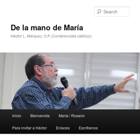
Skip
Skip
to
to
Sear
primary
secondary
content
content
De la mano de María
Héctor L. Márquez, O.P. (Conferencista católico)
Main
Inicio
Bienvenida
María / Rosario
menu
Para invitar a Héctor
Enlaces
Escríbenos