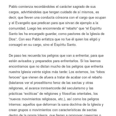
Pablo comienza recordándoles el carácter sagrado de sus
cargos, advirtiéndoles que tengan cuidado de sí mismos, es
decir, que lleven una conducta cónsona con el cargo que ocupan
y el Evangelio que predican para que sirvan de ejemplo a la
comunidad. Luego les encomienda el “rebaño” que “el Espíritu
Santo les ha encargado guardar, como pastores de la Iglesia de
Dios”. Con eso Pablo enfatiza que no fue él quien los eligió y
consagró en su cargo, sino el Espíritu Santo.
De paso les recuerda los peligros que van a enfrentar, para que
estén avisados y preparados para enfrentarlos. Si los leemos
encontramos que no distan mucho de los peligros que enfrenta
nuestra Iglesia veinte siglos más tarde: Los externos, los “lobos
feroces” que vienen de afuera a tratar de acabar con el rebaño
(bástanos ver el proselitismo feroz de las sectas y otras
religiones, el avance inmisericorde del secularismo y las
prácticas “exóticas” de religiones y filosofías orientales, los
“nuevos movimientos religiosos, etc.), así como los peligros
internos: aquellos que deforman la sana doctrina de la Iglesia y
crean grupos o movimientos con características de sectas
dentro de la propia Iglesia, que llegan a promover creencias o