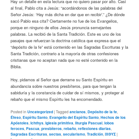
Hay un detalle en esta lectura que no quiero pasar por alto. Casi
al final, Pablo cita a Jesús: “acordándonos de las palabras del
Señor Jesús: ‘Hay más dicha en dar que en recibir’.” ¿De dónde
sacó Pablo esa cita? Ciertamente no fue de los Evangelios,
porque en ninguno de ellos Jesús pronuncia semejantes
palabras. La recibió de la Santa Tradición. Este es uno de los
pasajes que refuerzan la doctrina católica que expresa que el
“depósito de la fe” está contenido en las Sagradas Escrituras y la
Santa Tradición, contrario a la mayoría de otras confesiones
cristianas que no aceptan nada que no esté contenido en la
Biblia.
Hoy, pidamos al Señor que derrame su Santo Espíritu en
abundancia sobre nuestros presbíteros, para que tengan la
sabiduría y la constancia de cuidar de sí mismos, y proteger al
rebaño que el mismo Espíritu les ha encomendado.
Posted in
Uncategorized
|
Tagged
ancianos
,
Depósito de la fe
,
Éfeso
,
Espíritu Santo
,
Evangelio del Espíritu Santo
,
Hechos de los
Apóstoles
,
Ichthys
,
Iglesia primitiva
,
liturgia Pascual
,
lobos
feroces
,
Pascua
,
presbíteros
,
rebaño
,
reflexiones diarias
,
Sagradas Escrituras
,
sectas
,
secularismo
,
Tradición
,
ΙΧΘΥΣ
|