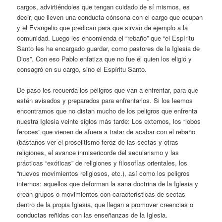
cargos, advirtiéndoles que tengan cuidado de sí mismos, es
decir, que lleven una conducta cónsona con el cargo que ocupan
y el Evangelio que predican para que sirvan de ejemplo a la
comunidad. Luego les encomienda el “rebaño” que “el Espíritu
Santo les ha encargado guardar, como pastores de la Iglesia de
Dios”. Con eso Pablo enfatiza que no fue él quien los eligió y
consagró en su cargo, sino el Espíritu Santo.
De paso les recuerda los peligros que van a enfrentar, para que
estén avisados y preparados para enfrentarlos. Si los leemos
encontramos que no distan mucho de los peligros que enfrenta
nuestra Iglesia veinte siglos más tarde: Los externos, los “lobos
feroces” que vienen de afuera a tratar de acabar con el rebaño
(bástanos ver el proselitismo feroz de las sectas y otras
religiones, el avance inmisericorde del secularismo y las
prácticas “exóticas” de religiones y filosofías orientales, los
“nuevos movimientos religiosos, etc.), así como los peligros
internos: aquellos que deforman la sana doctrina de la Iglesia y
crean grupos o movimientos con características de sectas
dentro de la propia Iglesia, que llegan a promover creencias o
conductas reñidas con las enseñanzas de la Iglesia.