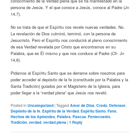
conocimiento de la Verdad plena que se ha manifestado en la
persona de Jesús. Y el que conoce a Jesús, conoce al Padre (Jn
14,7).
No se trata de que el Espíritu nos revele nuevas verdades. No.
La revelación de Dios culminó, terminó, con la persona de
Jesucristo. Pero el Espíritu nos conducirá al pleno conocimiento
de esa Verdad revelada por Cristo que encontramos en su
Palabra, que es Él mismo y que nos conduce al Padre (
Cfr
. Jn
14,6).
Pidamos al Espíritu Santo que se derrame sobre nosotros para
poder acceder al depósito de la fe (constituido por la Palabra y la
Santa Tradición) guiados por el Magisterio de la Iglesia, para
poder llegar a la “verdad plena” que Jesús nos reveló.
Posted in
Uncategorized
|
Tagged
Amor de Dios
,
Credo
,
Defensor
,
Depósito de la fe
,
Espíritu de la Verdad
,
Espíritu Santo
,
Fano
,
Hechos de los Apóstoles
,
Palabra
,
Pascua
,
Pentecostés
,
Tradición
,
verdad
,
verdad plena
|
1
Reply