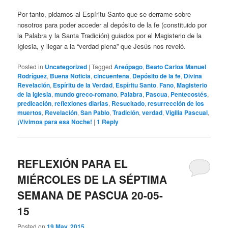
Por tanto, pidamos al Espíritu Santo que se derrame sobre
nosotros para poder acceder al depósito de la fe (constituido por
la Palabra y la Santa Tradición) guiados por el Magisterio de la
Iglesia, y llegar a la “verdad plena” que Jesús nos reveló.
Posted in
Uncategorized
|
Tagged
Areópago
,
Beato Carlos Manuel
Rodríguez
,
Buena Noticia
,
cincuentena
,
Depósito de la fe
,
Divina
Revelación
,
Espíritu de la Verdad
,
Espíritu Santo
,
Fano
,
Magisterio
de la Iglesia
,
mundo greco-romano
,
Palabra
,
Pascua
,
Pentecostés
,
predicación
,
reflexiones diarias
,
Resucitado
,
resurrección de los
muertos
,
Revelación
,
San Pablo
,
Tradición
,
verdad
,
Vigilia Pascual
,
¡Vivimos para esa Noche!
|
1
Reply
REFLEXIÓN PARA EL
MIÉRCOLES DE LA SÉPTIMA
SEMANA DE PASCUA 20-05-
15
Posted on
19 May, 2015