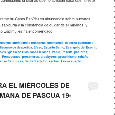
s confesiones cristianas que no aceptan nada que no esté
rrame su Santo Espíritu en abundancia sobre nuestros
a sabiduría y la constancia de cuidar de sí mismos, y
mo Espíritu les ha encomendado.
ncianos
,
confesiones cristianas
,
constancia
,
deberes pastorales
,
discurso de despedida
,
Éfeso
,
Espíritu Santo
,
Evangelio del Espíritu
oles
,
Iglesia de Dios
,
lobos feroces
,
Pablo
,
Pascua
,
pastores
,
s
,
Pentecostés
,
presbíteros
,
presbytres
,
proselitismo
,
rebaño
,
adas Escrituras
,
Santa Tradición
,
sectas
|
Leave a reply
RA EL MIÉRCOLES DE
EMANA DE PASCUA 19-