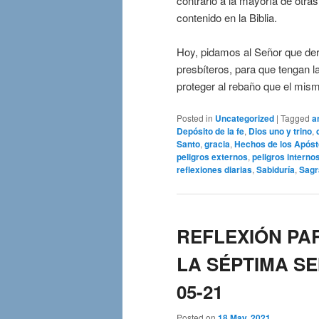
contrario a la mayoría de otra
contenido en la Biblia.
Hoy, pidamos al Señor que de
presbíteros, para que tengan l
proteger al rebaño que el mis
Posted in
Uncategorized
|
Tagged
a
Depósito de la fe
,
Dios uno y trino
,
Santo
,
gracia
,
Hechos de los Apóst
peligros externos
,
peligros interno
reflexiones diarias
,
Sabiduría
,
Sagr
REFLEXIÓN PA
LA SÉPTIMA S
05-21
Posted on
18 May, 2021