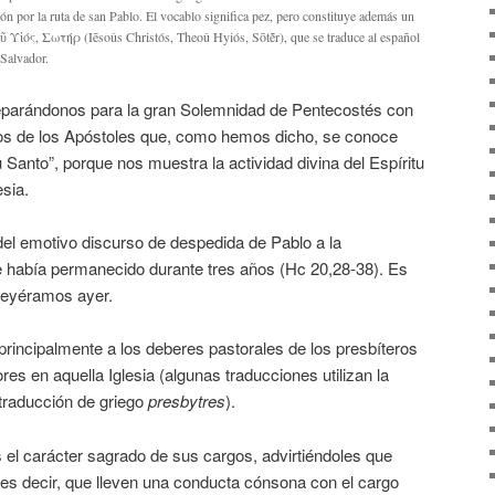
ón por la ruta de san Pablo. El vocablo significa pez, pero constituye además un
Υἱός, Σωτήρ (Iēsoûs Christós, Theoû Hyiós, Sōtḗr), que se traduce al español
 Salvador.
preparándonos para la gran Solemnidad de Pentecostés con
chos de los Apóstoles que, como hemos dicho, se conoce
 Santo”, porque nos muestra la actividad divina del Espíritu
esia.
el emotivo discurso de despedida de Pablo a la
 había permanecido durante tres años (Hc 20,28-38). Es
 leyéramos ayer.
 principalmente a los deberes pastorales de los presbíteros
es en aquella Iglesia (algunas traducciones utilizan la
 traducción de griego
presbytres
).
el carácter sagrado de sus cargos, advirtiéndoles que
es decir, que lleven una conducta cónsona con el cargo