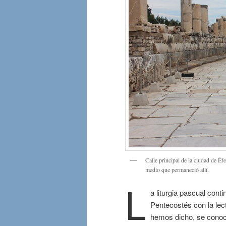
Calle principal de la ciudad de 
medio que permaneció allí.
L
a liturgia pascual con
Pentecostés con la lec
hemos dicho, se conoce