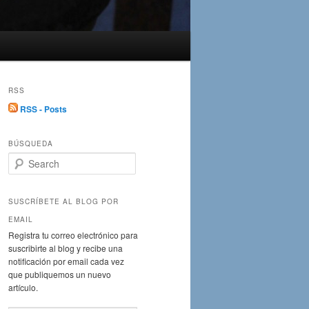
RSS
RSS - Posts
BÚSQUEDA
S
e
a
r
SUSCRÍBETE AL BLOG POR
c
EMAIL
h
Registra tu correo electrónico para
suscribirte al blog y recibe una
notificación por email cada vez
que publiquemos un nuevo
artículo.