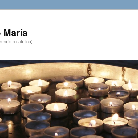
 María
encista católico)