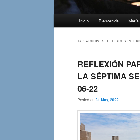
Main
Inicio
Bienvenida
María 
menu
TAG ARCHIVES:
PELIGROS INTER
REFLEXIÓN PA
LA SÉPTIMA S
06-22
Posted on
31 May, 2022