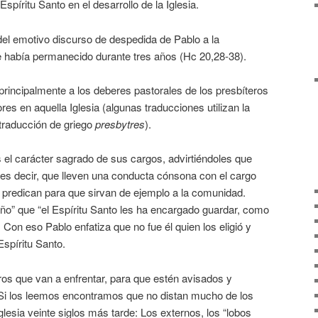
Espíritu Santo en el desarrollo de la Iglesia.
el emotivo discurso de despedida de Pablo a la
 había permanecido durante tres años (Hc 20,28-38).
 principalmente a los deberes pastorales de los presbíteros
es en aquella Iglesia (algunas traducciones utilizan la
 traducción de griego
presbytres
).
el carácter sagrado de sus cargos, advirtiéndoles que
es decir, que lleven una conducta cónsona con el cargo
 predican para que sirvan de ejemplo a la comunidad.
ño” que “el Espíritu Santo les ha encargado guardar, como
. Con eso Pablo enfatiza que no fue él quien los eligió y
Espíritu Santo.
ros que van a enfrentar, para que estén avisados y
 Si los leemos encontramos que no distan mucho de los
glesia veinte siglos más tarde: Los externos, los “lobos