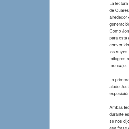
La lectura
de Cuaresm
alrededor 
generación
Como Jonás
para esta 
convertido
los suyos 
milagros r
mensaje.
La primera
alude Jes
exposición
Ambas lec
durante e
se nos dij
esa frase 