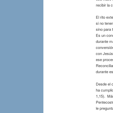
recibir la
El rito ext
si no tene
sino para 
Es un con
durante má
conversió
con Jesús
ese proces
Reconcilia
durante e
Desde el c
ha cumplid
1,15). Más
Pentecost
le pregunt