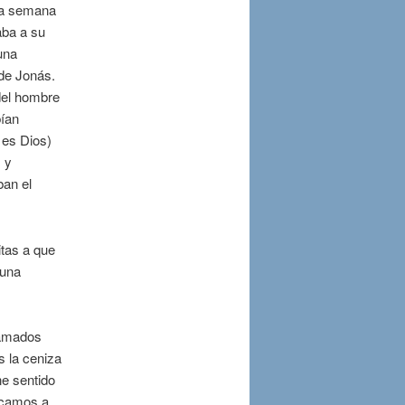
era semana
aba a su
una
 de Jonás.
del hombre
bían
 es Dios)
 y
ban el
itas a que
 una
lamados
 la ceniza
ne sentido
ercamos a