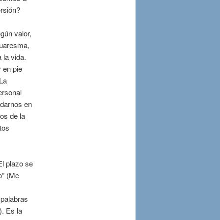
ersión?
ngún valor,
 Cuaresma,
 la vida.
 en pie
 La
ersonal
udarnos en
os de la
tos
l plazo se
o” (Mc
 palabras
. Es la