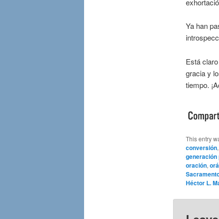
exhortació
Ya han pa
introspecc
Está claro
gracia y l
tiempo. ¡A
This entry w
conversión
generación
oración
,
orá
Sacramento 
Héctor L. M
Leave