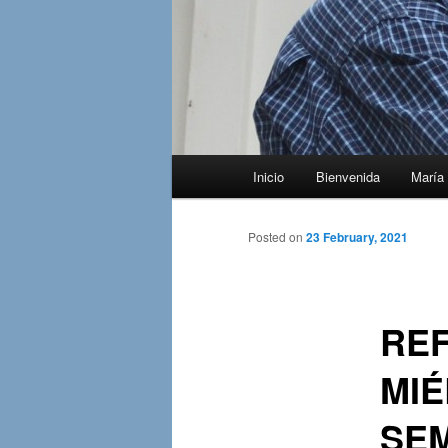
Main
Inicio
Bienvenida
María 
menu
Posted on
23 February, 2021
REF
MIÉ
SEM