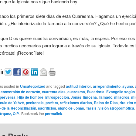
n que la Iglesia nos sigue haciendo hoy.
sado los primeros siete días de esta Cuaresma. Hagamos un ejercic
ión. ¿He interiorizado la llamada a la conversión? ¿Qué he hecho par
 que Dios quiere nuestra conversión, es más, la espera. Por eso nos 
os medios necesarios para lograrla a través de su Iglesia. Todavía e
cércate! ¡Reconcíliate!
as posted in
Uncategorized
and tagged
actitud interior
,
arrepentimiento
,
ayuno
,
,
conversión de corazón
,
cuarenta días
,
cuaresma
,
Eucaristía
,
Evangelio según
 perversa
,
Hijo de hombre
,
introspección
,
Jonás
,
limosna
,
llamado
,
milagros
,
mi
culo de Yahvé
,
penitencia
,
profeta
,
reflexiones diarias
,
Reino de Dios
,
rito
,
rito 
de la Reconciliación
,
sacrificios
,
signo de Jonás
,
Tarsis
,
visión atropormófica
,
árquez, O.P.
. Bookmark the
permalink
.
 a Reply