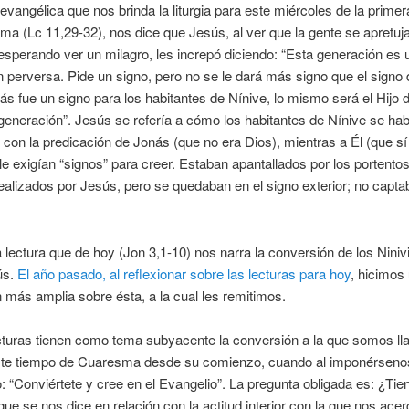
 evangélica que nos brinda la liturgia para este miércoles de la prim
a (Lc 11,29-32), nos dice que Jesús, al ver que la gente se apretuj
esperando ver un milagro, les increpó diciendo: “Esta generación es 
 perversa. Pide un signo, pero no se le dará más signo que el signo
 fue un signo para los habitantes de Nínive, lo mismo será el Hijo 
generación”. Jesús se refería a cómo los habitantes de Nínive se ha
 con la predicación de Jonás (que no era Dios), mientras a Él (que sí
le exigían “signos” para creer. Estaban apantallados por los portentos
ealizados por Jesús, pero se quedaban en el signo exterior; no capta
 lectura que de hoy (Jon 3,1-10) nos narra la conversión de los Niniv
ús.
El año pasado, al reflexionar sobre las lecturas para hoy
, hicimos
 más amplia sobre ésta, a la cual les remitimos.
turas tienen como tema subyacente la conversión a la que somos l
ste tiempo de Cuaresma desde su comienzo, cuando al imponérsenos
o: “Conviértete y cree en el Evangelio”. La pregunta obligada es: ¿Tie
que se nos dice en relación con la actitud interior con la que nos ac