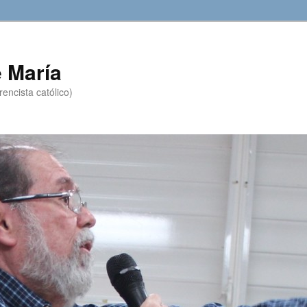
 María
encista católico)