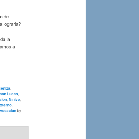
io de
a lograrla?
da la
stamos a
ceniza
,
 san Lucas
,
sión
,
Nínive
,
externo
,
vocación
by