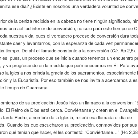
 ceniza ese día? ¿Existe en nosotros una verdadera voluntad de conv
erior de la ceniza recibida en la cabeza no tiene ningún significado, ni
mos una actitud interior de conversión, no solo para este tiempo de
toda nuestra vida, pues el verdadero proceso de conversión dura toda
stante caer y levantarnos, con la esperanza de cada vez permanecer
s tiempo. De ahí el llamado constante a la conversión (
Cfr
. Ap 2,5).
n es, pues, un proceso que se inicia cuando tenemos un encuentro p
, y va progresando en la medida que permanecemos en Él. Para ay
o la Iglesia nos brinda la gracia de los sacramentos, especialmente l
ción y la Eucaristía. Por eso también se nos invita a acercarnos a es
ste tiempo de Cuaresma.
omienzo de su predicación Jesús hizo un llamado a la conversión: “E
o. El Reino de Dios está cerca. Conviértanse y crean en el Evangeli
 tarde Pedro, a nombre de la Iglesia, reiteró esa llamada el día de
és. Cuando los que escucharon su predicación, conmovidos por sus
aron qué tenían que hacer, él les contestó: “Conviértanse…” (Hc 2,38)