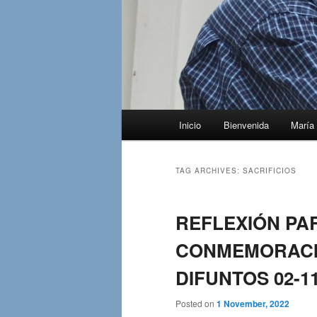
Main
Inicio
Bienvenida
María 
menu
TAG ARCHIVES:
SACRIFICIOS
REFLEXIÓN PA
CONMEMORACIÓ
DIFUNTOS 02-11
Posted on
1 November, 2022