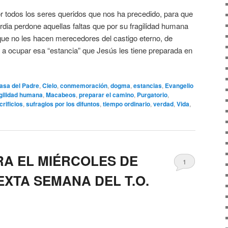
r todos los seres queridos que nos ha precedido, para que
ordia perdone aquellas faltas que por su fragilidad humana
ue no les hacen merecedores del castigo eterno, de
 ocupar esa “estancia” que Jesús les tiene preparada en
asa del Padre
,
Cielo
,
conmemoración
,
dogma
,
estancias
,
Evangelio
gilidad humana
,
Macabeos
,
preparar el camino
,
Purgatorio
,
crificios
,
sufragios por los difuntos
,
tiempo ordinario
,
verdad
,
Vida
,
RA EL MIÉRCOLES DE
1
EXTA SEMANA DEL T.O.