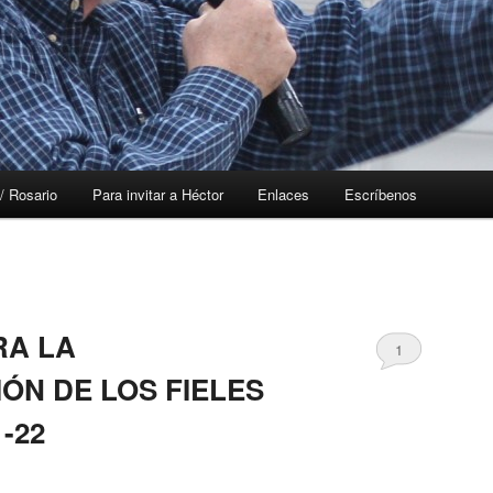
/ Rosario
Para invitar a Héctor
Enlaces
Escríbenos
RA LA
1
N DE LOS FIELES
-22