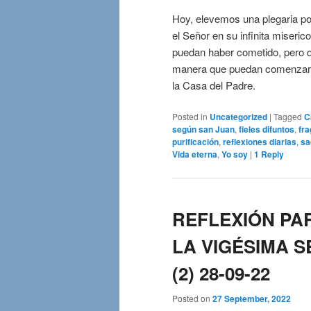
Hoy, elevemos una plegaria po
el Señor en su infinita miseric
puedan haber cometido, pero q
manera que puedan comenzar a
la Casa del Padre.
Posted in
Uncategorized
|
Tagged
C
según san Juan
,
fieles difuntos
,
fra
purificación
,
reflexiones diarias
,
sa
Vida eterna
,
Yo soy
|
1
Reply
REFLEXIÓN PA
LA VIGÉSIMA S
(2) 28-09-22
Posted on
27 September, 2022