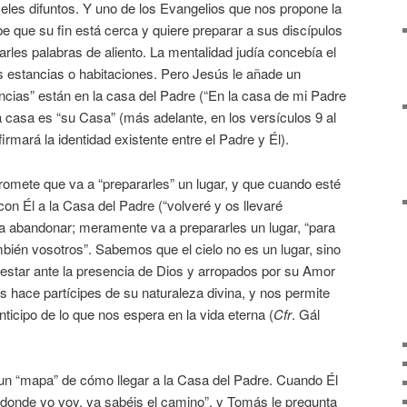
eles difuntos. Y uno de los Evangelios que nos propone la
be que su fin está cerca y quiere preparar a sus discípulos
arles palabras de aliento. La mentalidad judía concebía el
 estancias o habitaciones. Pero Jesús le añade un
ncias” están en la casa del Padre (“En la casa de mi Padre
 casa es “su Casa” (más adelante, en los versículos 9 al
irmará la identidad existente entre el Padre y Él).
romete que va a “prepararles” un lugar, y que cuando esté
 con Él a la Casa del Padre (“volveré y os llevaré
 a abandonar; meramente va a prepararles un lugar, “para
bién vosotros”. Sabemos que el cielo no es un lugar, sino
 estar ante la presencia de Dios y arropados por su Amor
os hace partícipes de su naturaleza divina, y nos permite
ticipo de lo que nos espera en la vida eterna (
Cfr
. Gál
 un “mapa” de cómo llegar a la Casa del Padre. Cuando Él
“adonde yo voy, ya sabéis el camino”, y Tomás le pregunta