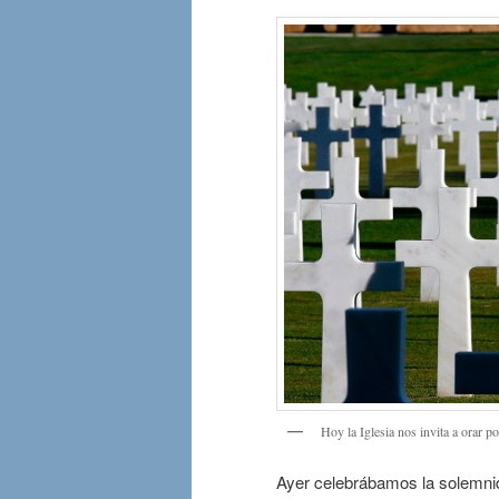
Hoy la Iglesia nos invita a orar p
Ayer celebrábamos la solemnid