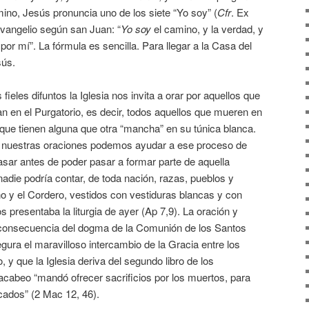
no, Jesús pronuncia uno de los siete “Yo soy” (
Cfr
. Ex
vangelio según san Juan: “
Yo soy
el camino, y la verdad, y
 por mí”. La fórmula es sencilla. Para llegar a la Casa del
sús.
eles difuntos la Iglesia nos invita a orar por aquellos que
 en el Purgatorio, es decir, todos aquellos que mueren en
que tienen alguna que otra “mancha” en su túnica blanca.
n nuestras oraciones podemos ayudar a ese proceso de
pasar antes de poder pasar a formar parte de aquella
ie podría contar, de toda nación, razas, pueblos y
ono y el Cordero, vestidos con vestiduras blancas y con
presentaba la liturgia de ayer (Ap 7,9). La oración y
n consecuencia del dogma de la Comunión de los Santos
gura el maravilloso intercambio de la Gracia entre los
 y que la Iglesia deriva del segundo libro de los
abeo “mandó ofrecer sacrificios por los muertos, para
cados” (2 Mac 12, 46).