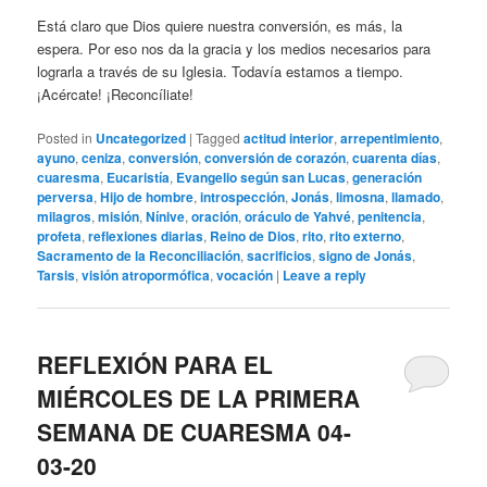
Está claro que Dios quiere nuestra conversión, es más, la
espera. Por eso nos da la gracia y los medios necesarios para
lograrla a través de su Iglesia. Todavía estamos a tiempo.
¡Acércate! ¡Reconcíliate!
Posted in
Uncategorized
|
Tagged
actitud interior
,
arrepentimiento
,
ayuno
,
ceniza
,
conversión
,
conversión de corazón
,
cuarenta días
,
cuaresma
,
Eucaristía
,
Evangelio según san Lucas
,
generación
perversa
,
Hijo de hombre
,
introspección
,
Jonás
,
limosna
,
llamado
,
milagros
,
misión
,
Nínive
,
oración
,
oráculo de Yahvé
,
penitencia
,
profeta
,
reflexiones diarias
,
Reino de Dios
,
rito
,
rito externo
,
Sacramento de la Reconciliación
,
sacrificios
,
signo de Jonás
,
Tarsis
,
visión atropormófica
,
vocación
|
Leave a reply
REFLEXIÓN PARA EL
MIÉRCOLES DE LA PRIMERA
SEMANA DE CUARESMA 04-
03-20