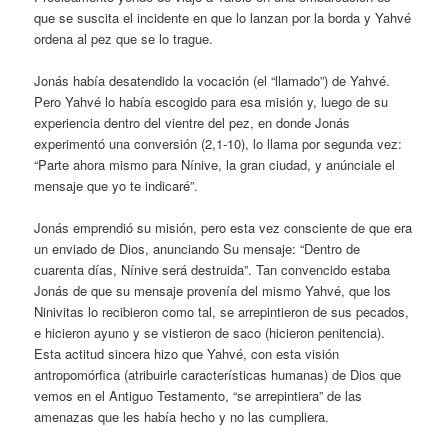
que se suscita el incidente en que lo lanzan por la borda y Yahvé
ordena al pez que se lo trague.
Jonás había desatendido la vocación (el “llamado”) de Yahvé.
Pero Yahvé lo había escogido para esa misión y, luego de su
experiencia dentro del vientre del pez, en donde Jonás
experimentó una conversión (2,1-10), lo llama por segunda vez:
“Parte ahora mismo para Nínive, la gran ciudad, y anúnciale el
mensaje que yo te indicaré”.
Jonás emprendió su misión, pero esta vez consciente de que era
un enviado de Dios, anunciando Su mensaje: “Dentro de
cuarenta días, Nínive será destruida”. Tan convencido estaba
Jonás de que su mensaje provenía del mismo Yahvé, que los
Ninivitas lo recibieron como tal, se arrepintieron de sus pecados,
e hicieron ayuno y se vistieron de saco (hicieron penitencia).
Esta actitud sincera hizo que Yahvé, con esta visión
antropomórfica (atribuirle características humanas) de Dios que
vemos en el Antiguo Testamento, “se arrepintiera” de las
amenazas que les había hecho y no las cumpliera.