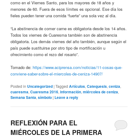
como en el Viernes Santo, para los mayores de 18 años y
menores de 60. Fuera de esos límites es opcional. Ese día los
fieles pueden tener una comida “fuerte” una sola vez al día.
“La abstinencia de comer carne es obligatoria desde los 14 años.
Todos los viernes de Cuaresma también son de abstinencia
obligatoria. Los demás viernes del año también, aunque según el
país puede sustituirse por otro tipo de mortificación u
ofrecimiento como el rezo del rosario”.
Tomado de:
https://www.aciprensa.com/noticias/11-cosas-que-
conviene-saber-sobre-el-miercoles-de-ceniza-14907/
Posted in
Uncategorized
|
Tagged
Artículos
,
Catequesis
,
ceniza
,
cuaresma
,
Cuaresma 2016
,
información
,
miércoles de ceniza
,
Semana Santa
,
símbolo
|
Leave a reply
REFLEXIÓN PARA EL
MIÉRCOLES DE LA PRIMERA