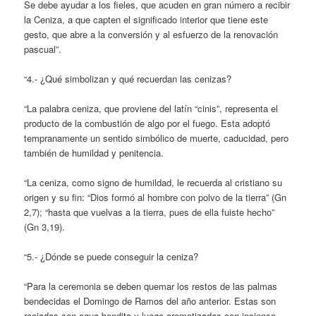
Se debe ayudar a los fieles, que acuden en gran número a recibir
la Ceniza, a que capten el significado interior que tiene este
gesto, que abre a la conversión y al esfuerzo de la renovación
pascual”.
“4.- ¿Qué simbolizan y qué recuerdan las cenizas?
“La palabra ceniza, que proviene del latín “cinis”, representa el
producto de la combustión de algo por el fuego. Esta adoptó
tempranamente un sentido simbólico de muerte, caducidad, pero
también de humildad y penitencia.
“La ceniza, como signo de humildad, le recuerda al cristiano su
origen y su fin: “Dios formó al hombre con polvo de la tierra” (Gn
2,7); “hasta que vuelvas a la tierra, pues de ella fuiste hecho”
(Gn 3,19).
“5.- ¿Dónde se puede conseguir la ceniza?
“Para la ceremonia se deben quemar los restos de las palmas
bendecidas el Domingo de Ramos del año anterior. Estas son
rociadas con agua bendita y luego aromatizadas con incienso.