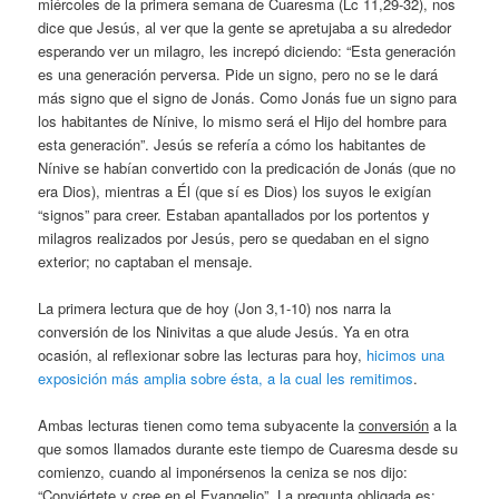
miércoles de la primera semana de Cuaresma (Lc 11,29-32), nos
dice que Jesús, al ver que la gente se apretujaba a su alrededor
esperando ver un milagro, les increpó diciendo: “Esta generación
es una generación perversa. Pide un signo, pero no se le dará
más signo que el signo de Jonás. Como Jonás fue un signo para
los habitantes de Nínive, lo mismo será el Hijo del hombre para
esta generación”. Jesús se refería a cómo los habitantes de
Nínive se habían convertido con la predicación de Jonás (que no
era Dios), mientras a Él (que sí es Dios) los suyos le exigían
“signos” para creer. Estaban apantallados por los portentos y
milagros realizados por Jesús, pero se quedaban en el signo
exterior; no captaban el mensaje.
La primera lectura que de hoy (Jon 3,1-10) nos narra la
conversión de los Ninivitas a que alude Jesús. Ya en otra
ocasión, al reflexionar sobre las lecturas para hoy,
hicimos una
exposición más amplia sobre ésta, a la cual les remitimos
.
Ambas lecturas tienen como tema subyacente la
conversión
a la
que somos llamados durante este tiempo de Cuaresma desde su
comienzo, cuando al imponérsenos la ceniza se nos dijo:
“Conviértete y cree en el Evangelio”. La pregunta obligada es: