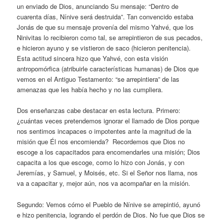
un enviado de Dios, anunciando Su mensaje: “Dentro de
cuarenta días, Nínive será destruida”. Tan convencido estaba
Jonás de que su mensaje provenía del mismo Yahvé, que los
Ninivitas lo recibieron como tal, se arrepintieron de sus pecados,
e hicieron ayuno y se vistieron de saco (hicieron penitencia).
Esta actitud sincera hizo que Yahvé, con esta visión
antropomórfica (atribuirle características humanas) de Dios que
vemos en el Antiguo Testamento: “se arrepintiera” de las
amenazas que les había hecho y no las cumpliera.
Dos enseñanzas cabe destacar en esta lectura. Primero:
¿cuántas veces pretendemos ignorar el llamado de Dios porque
nos sentimos incapaces o impotentes ante la magnitud de la
misión que Él nos encomienda? Recordemos que Dios no
escoge a los capacitados para encomendarles una misión; Dios
capacita a los que escoge, como lo hizo con Jonás, y con
Jeremías, y Samuel, y Moisés, etc. Si el Señor nos llama, nos
va a capacitar y, mejor aún, nos va acompañar en la misión.
Segundo: Vemos cómo el Pueblo de Nínive se arrepintió, ayunó
e hizo penitencia, logrando el perdón de Dios. No fue que Dios se