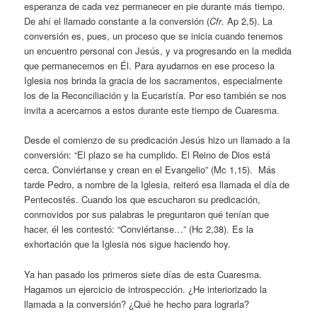
esperanza de cada vez permanecer en pie durante más tiempo.
De ahí el llamado constante a la conversión (
Cfr
. Ap 2,5). La
conversión es, pues, un proceso que se inicia cuando tenemos
un encuentro personal con Jesús, y va progresando en la medida
que permanecemos en Él. Para ayudarnos en ese proceso la
Iglesia nos brinda la gracia de los sacramentos, especialmente
los de la Reconciliación y la Eucaristía. Por eso también se nos
invita a acercarnos a estos durante este tiempo de Cuaresma.
Desde el comienzo de su predicación Jesús hizo un llamado a la
conversión: “El plazo se ha cumplido. El Reino de Dios está
cerca. Conviértanse y crean en el Evangelio” (Mc 1,15). Más
tarde Pedro, a nombre de la Iglesia, reiteró esa llamada el día de
Pentecostés. Cuando los que escucharon su predicación,
conmovidos por sus palabras le preguntaron qué tenían que
hacer, él les contestó: “Conviértanse…” (Hc 2,38). Es la
exhortación que la Iglesia nos sigue haciendo hoy.
Ya han pasado los primeros siete días de esta Cuaresma.
Hagamos un ejercicio de introspección. ¿He interiorizado la
llamada a la conversión? ¿Qué he hecho para lograrla?