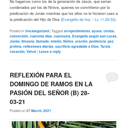
No hagamos como los de la generación de Jesús, que serían
condenados por los de Nínive, quienes se convirtieron por la
predicación de Jonás mientras que los ellos no le hicieron caso a
la predicación del Hijo de Dios (
Evangelio de hoy – Lc 11,29-32
).
Posted in
Uncategorized
|
Tagged
arrepentimiento
,
ayuno
,
ceniza
,
conversión
,
cuarenta días
,
cuaresma
,
Evangelio según san Lucas
,
Jonás
,
limosna
,
llamado
,
misión
,
Nínive
,
oración
,
penitencia
,
pez
,
profeta
,
reflexiones diarias
,
sacrificio agradable a Dios
,
Tarsis
,
vocación
,
Yahvé
|
Leave a reply
REFLEXIÓN PARA EL
DOMINGO DE RAMOS EN LA
PASIÓN DEL SEÑOR (B) 28-
03-21
Posted on
27 March, 2021