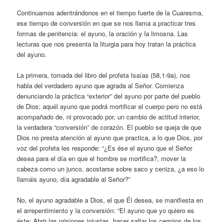
Continuamos adentrándonos en el tiempo fuerte de la Cuaresma,
ese tiempo de conversión en que se nos llama a practicar tres
formas de penitencia: el ayuno, la oración y la limosna. Las
lecturas que nos presenta la liturgia para hoy tratan la práctica
del ayuno.
La primera, tomada del libro del profeta Isaías (58,1-9a), nos
habla del verdadero ayuno que agrada al Señor. Comienza
denunciando la práctica “exterior” del ayuno por parte del pueblo
de Dios; aquél ayuno que podrá mortificar el cuerpo pero no está
acompañado de, ni provocado por, un cambio de actitud interior,
la verdadera “conversión” de corazón. El pueblo se queja de que
Dios no presta atención al ayuno que practica, a lo que Dios, por
voz del profeta les responde: “¿Es ése el ayuno que el Señor
desea para el día en que el hombre se mortifica?, mover la
cabeza como un junco, acostarse sobre saco y ceniza, ¿a eso lo
llamáis ayuno, día agradable al Señor?”
No, el ayuno agradable a Dios, el que Él desea, se manifiesta en
el arrepentimiento y la conversión: “El ayuno que yo quiero es
éste: Abrir las prisiones injustas, hacer saltar los cerrojos de los