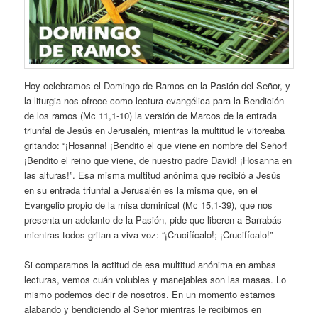
Hoy celebramos el Domingo de Ramos en la Pasión del Señor, y
la liturgia nos ofrece como lectura evangélica para la Bendición
de los ramos (Mc 11,1-10) la versión de Marcos de la entrada
triunfal de Jesús en Jerusalén, mientras la multitud le vitoreaba
gritando: “¡Hosanna! ¡Bendito el que viene en nombre del Señor!
¡Bendito el reino que viene, de nuestro padre David! ¡Hosanna en
las alturas!”. Esa misma multitud anónima que recibió a Jesús
en su entrada triunfal a Jerusalén es la misma que, en el
Evangelio propio de la misa dominical (Mc 15,1-39), que nos
presenta un adelanto de la Pasión, pide que liberen a Barrabás
mientras todos gritan a viva voz: “¡Crucifícalo!; ¡Crucifícalo!”
Si comparamos la actitud de esa multitud anónima en ambas
lecturas, vemos cuán volubles y manejables son las masas. Lo
mismo podemos decir de nosotros. En un momento estamos
alabando y bendiciendo al Señor mientras le recibimos en