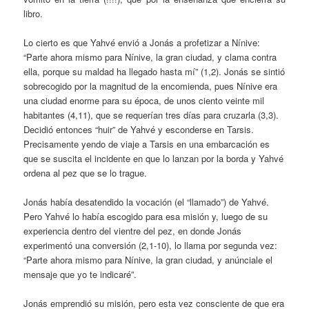
libro.
Lo cierto es que Yahvé envió a Jonás a profetizar a Nínive:
“Parte ahora mismo para Nínive, la gran ciudad, y clama contra
ella, porque su maldad ha llegado hasta mí” (1,2). Jonás se sintió
sobrecogido por la magnitud de la encomienda, pues Nínive era
una ciudad enorme para su época, de unos ciento veinte mil
habitantes (4,11), que se requerían tres días para cruzarla (3,3).
Decidió entonces “huir” de Yahvé y esconderse en Tarsis.
Precisamente yendo de viaje a Tarsis en una embarcación es
que se suscita el incidente en que lo lanzan por la borda y Yahvé
ordena al pez que se lo trague.
Jonás había desatendido la vocación (el “llamado”) de Yahvé.
Pero Yahvé lo había escogido para esa misión y, luego de su
experiencia dentro del vientre del pez, en donde Jonás
experimentó una conversión (2,1-10), lo llama por segunda vez:
“Parte ahora mismo para Nínive, la gran ciudad, y anúnciale el
mensaje que yo te indicaré”.
Jonás emprendió su misión, pero esta vez consciente de que era