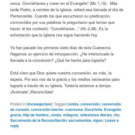
cerca. Conviértanse y crean en el Evangelio” (Mc 1,15). Más
tarde Pedro, a nombre de la Iglesia, reiteró esa llamada el día de
Pentecostés. Cuando los que escucharon su predicación,
conmovidos por sus palabras le preguntaron qué tenían que
hacer, él les contestó: “Conviértanse…” (Hc 2,38). Es la
exhortación que la Iglesia nos sigue haciendo hoy.
Ya han pasado los primeros siete días de esta Cuaresma.
Hagamos un ejercicio de introspección. ¿He interiorizado la
llamada a la conversión? ¿Qué he hecho para lograrla?
Está claro que Dios quiere nuestra conversión, es más, la
espera. Por eso nos da la gracia y los medios necesarios para
lograrla a través de su Iglesia. Todavía estamos a tiempo.
¡Acércate! ¡Reconcíliate!
Posted in
Uncategorized
|
Tagged
ceniza
,
conversión
,
conversión
de corazón
,
conversión interior
,
cuaresma
,
Eucaristía
,
Evangelio
,
gracia
,
Hijo de hombre
,
Jonás
,
milagros
,
reflexiones diarias
,
rito
,
Sacramento de la Reconciliación
,
sacramentos
,
signo
|
Leave a
reply