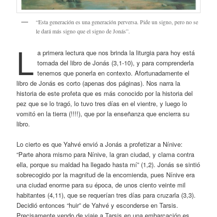
“Esta generación es una generación perversa. Pide un signo, pero no se
le dará más signo que el signo de Jonás”.
L
a primera lectura que nos brinda la liturgia para hoy está
tomada del libro de Jonás (3,1-10), y para comprenderla
tenemos que ponerla en contexto. Afortunadamente el
libro de Jonás es corto (apenas dos páginas). Nos narra la
historia de este profeta que es más conocido por la historia del
pez que se lo tragó, lo tuvo tres días en el vientre, y luego lo
vomitó en la tierra (!!!!), que por la enseñanza que encierra su
libro.
Lo cierto es que Yahvé envió a Jonás a profetizar a Nínive:
“Parte ahora mismo para Nínive, la gran ciudad, y clama contra
ella, porque su maldad ha llegado hasta mí” (1,2). Jonás se sintió
sobrecogido por la magnitud de la encomienda, pues Nínive era
una ciudad enorme para su época, de unos ciento veinte mil
habitantes (4,11), que se requerían tres días para cruzarla (3,3).
Decidió entonces “huir” de Yahvé y esconderse en Tarsis.
Precisamente yendo de viaje a Tarsis en una embarcación es