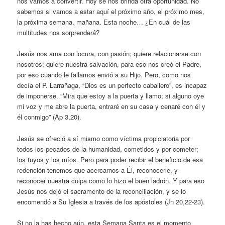
nos vamos a convertir. Hoy se nos brinda otra oportunidad. No
sabemos si vamos a estar aquí el próximo año, el próximo mes,
la próxima semana, mañana. Esta noche… ¿En cuál de las
multitudes nos sorprenderá?
Jesús nos ama con locura, con pasión; quiere relacionarse con
nosotros; quiere nuestra salvación, para eso nos creó el Padre,
por eso cuando le fallamos envió a su Hijo. Pero, como nos
decía el P. Larrañaga, “Dios es un perfecto caballero”, es incapaz
de imponerse. “Mira que estoy a la puerta y llamo; si alguno oye
mi voz y me abre la puerta, entraré en su casa y cenaré con él y
él conmigo” (Ap 3,20).
Jesús se ofreció a sí mismo como víctima propiciatoria por
todos los pecados de la humanidad, cometidos y por cometer;
los tuyos y los míos. Pero para poder recibir el beneficio de esa
redención tenemos que acercarnos a Él, reconocerle, y
reconocer nuestra culpa como lo hizo el buen ladrón. Y para eso
Jesús nos dejó el sacramento de la reconciliación, y se lo
encomendó a Su Iglesia a través de los apóstoles (Jn 20,22-23).
Si no la has hecho aún, esta Semana Santa es el momento