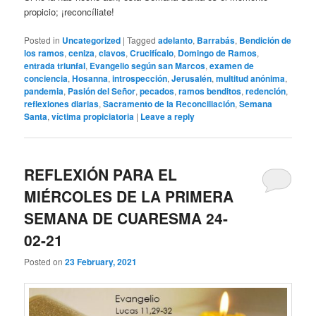
propicio; ¡reconcíliate!
Posted in
Uncategorized
|
Tagged
adelanto
,
Barrabás
,
Bendición de
los ramos
,
ceniza
,
clavos
,
Crucifícalo
,
Domingo de Ramos
,
entrada triunfal
,
Evangelio según san Marcos
,
examen de
conciencia
,
Hosanna
,
introspección
,
Jerusalén
,
multitud anónima
,
pandemia
,
Pasión del Señor
,
pecados
,
ramos benditos
,
redención
,
reflexiones diarias
,
Sacramento de la Reconciliación
,
Semana
Santa
,
víctima propiciatoria
|
Leave a reply
REFLEXIÓN PARA EL
MIÉRCOLES DE LA PRIMERA
SEMANA DE CUARESMA 24-
02-21
Posted on
23 February, 2021