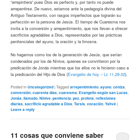
“arrepintiera” pues Dios es perfecto y, por tanto no puede
arrepentirse. De nuevo, estamos ante la pedagogía divina del
Antiguo Testamento, con rasgos imperfectos que lograrán su
perfección en la persona de Jesús. El tiempo de Cuaresma nos
invita a la conversión y arrepentimiento, que nos llevan a ofrecer
sacrificios agradables a Dios, representados por las prácticas
penitenciales del ayuno, la oración y la limosna.
No hagamos como los de la generación de Jesús, que serían
condenados por los de Nínive, quienes se convirtieron por la
predicación de Jonás mientras que los ellos no le hicieron caso a
la predicación del Hijo de Dios (
Evangelio de hoy – Lc 11,29-32
).
Posted in
Uncategorized
|
Tagged
arrepentimiento
,
ayuno
,
ceniza
,
conversión
,
cuarenta días
,
cuaresma
,
Evangelio según san Lucas
,
Jonás
,
llamado
,
Nínive
,
penitencia
,
pez
,
profeta
,
reflexiones
diarias
,
sacrificio agradable a Dios
,
Tarsis
,
vocación
,
Yahvé
|
Leave a reply
11 cosas que conviene saber