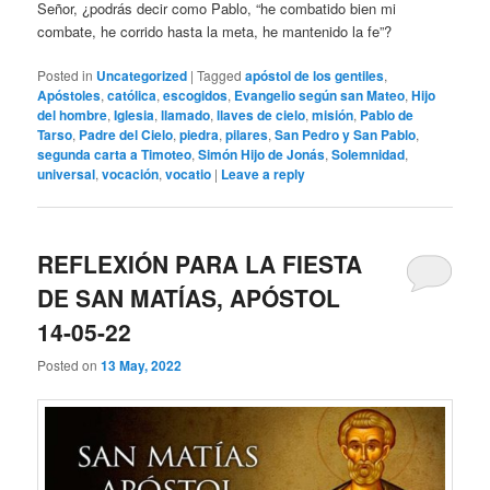
Señor, ¿podrás decir como Pablo, “he combatido bien mi
combate, he corrido hasta la meta, he mantenido la fe”?
Posted in
Uncategorized
|
Tagged
apóstol de los gentiles
,
Apóstoles
,
católica
,
escogidos
,
Evangelio según san Mateo
,
Hijo
del hombre
,
Iglesia
,
llamado
,
llaves de cielo
,
misión
,
Pablo de
Tarso
,
Padre del Cielo
,
piedra
,
pilares
,
San Pedro y San Pablo
,
segunda carta a Timoteo
,
Simón Hijo de Jonás
,
Solemnidad
,
universal
,
vocación
,
vocatio
|
Leave a reply
REFLEXIÓN PARA LA FIESTA
DE SAN MATÍAS, APÓSTOL
14-05-22
Posted on
13 May, 2022