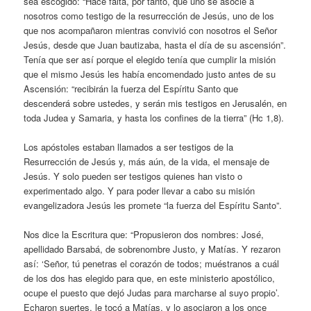
sea escogido: “Hace falta, por tanto, que uno se asocie a
nosotros como testigo de la resurrección de Jesús, uno de los
que nos acompañaron mientras convivió con nosotros el Señor
Jesús, desde que Juan bautizaba, hasta el día de su ascensión”.
Tenía que ser así porque el elegido tenía que cumplir la misión
que el mismo Jesús les había encomendado justo antes de su
Ascensión: “recibirán la fuerza del Espíritu Santo que
descenderá sobre ustedes, y serán mis testigos en Jerusalén, en
toda Judea y Samaria, y hasta los confines de la tierra” (Hc 1,8).
Los apóstoles estaban llamados a ser testigos de la
Resurrección de Jesús y, más aún, de la vida, el mensaje de
Jesús. Y solo pueden ser testigos quienes han visto o
experimentado algo. Y para poder llevar a cabo su misión
evangelizadora Jesús les promete “la fuerza del Espíritu Santo”.
Nos dice la Escritura que: “Propusieron dos nombres: José,
apellidado Barsabá, de sobrenombre Justo, y Matías. Y rezaron
así: ‘Señor, tú penetras el corazón de todos; muéstranos a cuál
de los dos has elegido para que, en este ministerio apostólico,
ocupe el puesto que dejó Judas para marcharse al suyo propio’.
Echaron suertes, le tocó a Matías, y lo asociaron a los once