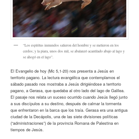
“Los espíritus inmundos salieron del hombre y se metieron en los
cerdos; y la piara, unos dos mil, se abalanzó acantilado abajo al lago y
se ahogó en el lago”.
El Evangelio de hoy (Mc 5,1-20) nos presenta a Jesús en
territorio pagano. La lectura evangélica que contemplamos el
sábado pasado nos mostraba a Jesús dirigiéndose a territorio
pagano, a Gerasa, que quedaba al otro lado del lago de Galilea.
El pasaje nos relata un suceso ocurrido cuando Jesús llegó junto
a sus discípulos a su destino, después de calmar la tormenta
que enfrentaron en la barca que los traía. Gerasa era una antigua
ciudad de la Decápolis, una de las siete divisiones políticas
(“administraciones”) de la provincia Romana de Palestina en
tiempos de Jesús.