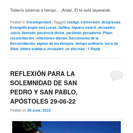
Todavía estamos a tiempo… ¡Anda!, Él te está esperando.
Posted in
Uncategorized
|
Tagged
castigo
,
conversión
,
desgracias
,
Evangelio según san Lucas
,
Galilea
,
higuera estéril
,
Jerusalén
,
Juicio
,
llamado
,
paciencia divina
,
parábola
,
pecadores
,
Pilato
,
reconciliación
,
reflexiones diarias
,
Sacramento de la
Reconciliación
,
signos de los tiempos
,
tiempo ordinario
,
torre de
Siloé
,
última subida a Jerusalén
,
un año más
|
1
Reply
REFLEXIÓN PARA LA
SOLEMNIDAD DE SAN
PEDRO Y SAN PABLO,
APÓSTOLES 29-06-22
Posted on
28 June, 2022