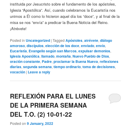
instituida por Jesucristo sobre el fundamento de los apóstoles,
Iglesia “Apostólica”. Así, cuando celebramos la Eucaristía nos
unimos a Él como lo hicieron aquel día los “doce”, y al final de la
misa se nos “envía” a predicar la Buena Noticia del Reino.
¡Atrévete!
Posted in
Uncategorized
|
Tagged
Apóstoles
,
atrévete
,
diálogo
amoroso
,
discípulos
,
elección de los doce
,
enviado
,
envío
,
Eucaristía
,
Evangelio según san Marcos
,
expulsar demonios
,
Iglesia Apostólica
,
llamado
,
montaña
,
Nuevo Pueblo de Dios
,
oración constante
,
Padre
,
proclamar la Buena Nueva
,
reflexiones
diarias
,
segunda semana
,
tiempo ordinario
,
toma de decisiones
,
vocación
|
Leave a reply
REFLEXIÓN PARA EL LUNES
DE LA PRIMERA SEMANA
DEL T.O. (2) 10-01-22
Posted on
9 January, 2022