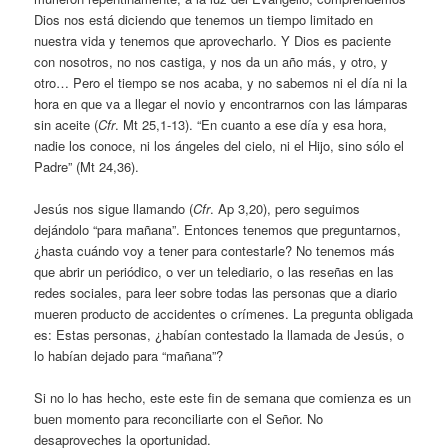
Dios nos está diciendo que tenemos un tiempo limitado en
nuestra vida y tenemos que aprovecharlo. Y Dios es paciente
con nosotros, no nos castiga, y nos da un año más, y otro, y
otro… Pero el tiempo se nos acaba, y no sabemos ni el día ni la
hora en que va a llegar el novio y encontrarnos con las lámparas
sin aceite (
Cfr
. Mt 25,1-13). “En cuanto a ese día y esa hora,
nadie los conoce, ni los ángeles del cielo, ni el Hijo, sino sólo el
Padre” (Mt 24,36).
Jesús nos sigue llamando (
Cfr
. Ap 3,20), pero seguimos
dejándolo “para mañana”. Entonces tenemos que preguntarnos,
¿hasta cuándo voy a tener para contestarle? No tenemos más
que abrir un periódico, o ver un telediario, o las reseñas en las
redes sociales, para leer sobre todas las personas que a diario
mueren producto de accidentes o crímenes. La pregunta obligada
es: Estas personas, ¿habían contestado la llamada de Jesús, o
lo habían dejado para “mañana”?
Si no lo has hecho, este este fin de semana que comienza es un
buen momento para reconciliarte con el Señor. No
desaproveches la oportunidad.