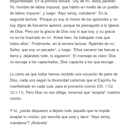
disponibilidad. En la primera lectura: “¡Ay de mí, estoy perdido!
Yo, hombre de labios impuros, que habito en medio de un pueblo
de labios impuros”, y luego: “Aquí estoy, mándame”. En la
segunda lectura: “Porque yo soy el menor de los apóstoles y no
soy digno de llamarme apóstol, porque he perseguido a la Iglesia
de Dios. Pero por la gracia de Dios soy lo que soy, y su gracia
no se ha frustrado en mí. Antes bien, he trabajado más que
todos ellos”. Finalmente, en la tercera lectura: “Apártate de mí,
Señor, que soy un pecador”, y luego: “Ellos sacaron las barcas a
tierra y, dejándolo todo, lo siguieron”. El mensaje es claro: Dios
no escoge a los capacitados, Dios capacita a los que escoge.
Lo cierto es que todos hemos recibido una vocación de parte de
Dios, cada uno según la diversidad carismas que el Espíritu ha
manifestado en cada cual, para el provecho común (Cfr. 1 Co
12,1-11). Pero Dios no nos obliga, tenemos que “aceptar” nuestra
misión.
Y tú, ¿estás dispuesto a dejarlo todo (aquello que te impide
aceptar tu misión, por sencilla que sea) y decir: “Aquí estoy,
mándame”? ¡Atrévete!