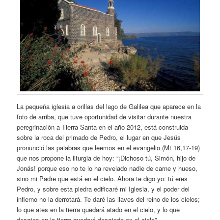
La pequeña iglesia a orillas del lago de Galilea que aparece en la
foto de arriba, que tuve oportunidad de visitar durante nuestra
peregrinación a Tierra Santa en el año 2012, está construida
sobre la roca del primado de Pedro, el lugar en que Jesús
pronunció las palabras que leemos en el evangelio (Mt 16,17-19)
que nos propone la liturgia de hoy: “¡Dichoso tú, Simón, hijo de
Jonás! porque eso no te lo ha revelado nadie de carne y hueso,
sino mi Padre que está en el cielo. Ahora te digo yo: tú eres
Pedro, y sobre esta piedra edificaré mi Iglesia, y el poder del
infierno no la derrotará. Te daré las llaves del reino de los cielos;
lo que ates en la tierra quedará atado en el cielo, y lo que
desates en la tierra quedará desatado en el cielo”.