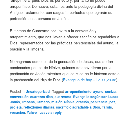
“arrepintiera” pues Dios es perfecto y, por tanto no puede
arrepentirse. De nuevo, estamos ante la pedagogía divina del
Antiguo Testamento, con rasgos imperfectos que lograrán su
perfección en la persona de Jesús.
El tiempo de Cuaresma nos invita a la conversión y
arrepentimiento, que nos llevan a ofrecer sacrificios agradables a
Dios, representados por las prácticas penitenciales del ayuno, la
oración y la limosna.
No hagamos como los de la generación de Jesús, que serían
condenados por los de Nínive, quienes se convirtieron por la
predicación de Jonás mientras que los ellos no le hicieron caso a
la predicación del Hijo de Dios (
Evangelio de hoy – Lc 11,29-32
).
Posted in
Uncategorized
|
Tagged
arrepentimiento
,
ayuno
,
ceniza
,
conversión
,
cuarenta días
,
cuaresma
,
Evangelio según san Lucas
,
Jonás
,
limosna
,
llamado
,
misión
,
Nínive
,
oración
,
penitencia
,
pez
,
profeta
,
reflexiones diarias
,
sacrificio agradable a Dios
,
Tarsis
,
vocación
,
Yahvé
|
Leave a reply