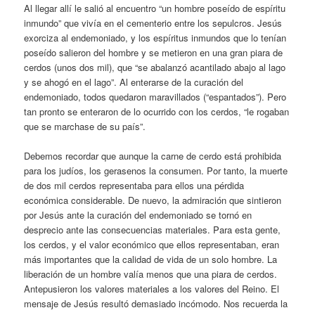
Al llegar allí le salió al encuentro “un hombre poseído de espíritu
inmundo” que vivía en el cementerio entre los sepulcros. Jesús
exorciza al endemoniado, y los espíritus inmundos que lo tenían
poseído salieron del hombre y se metieron en una gran piara de
cerdos (unos dos mil), que “se abalanzó acantilado abajo al lago
y se ahogó en el lago”. Al enterarse de la curación del
endemoniado, todos quedaron maravillados (“espantados”). Pero
tan pronto se enteraron de lo ocurrido con los cerdos, “le rogaban
que se marchase de su país”.
Debemos recordar que aunque la carne de cerdo está prohibida
para los judíos, los gerasenos la consumen. Por tanto, la muerte
de dos mil cerdos representaba para ellos una pérdida
económica considerable. De nuevo, la admiración que sintieron
por Jesús ante la curación del endemoniado se tornó en
desprecio ante las consecuencias materiales. Para esta gente,
los cerdos, y el valor económico que ellos representaban, eran
más importantes que la calidad de vida de un solo hombre. La
liberación de un hombre valía menos que una piara de cerdos.
Antepusieron los valores materiales a los valores del Reino. El
mensaje de Jesús resultó demasiado incómodo. Nos recuerda la