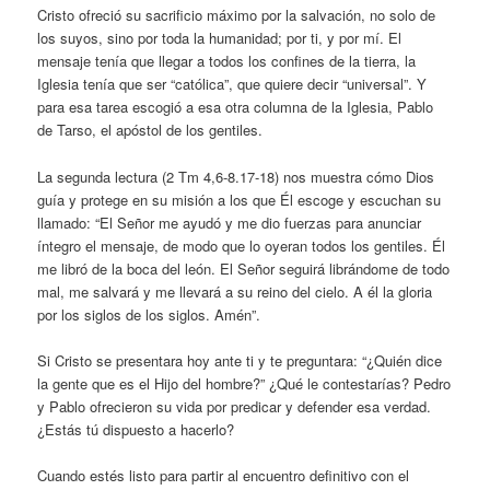
Cristo ofreció su sacrificio máximo por la salvación, no solo de
los suyos, sino por toda la humanidad; por ti, y por mí. El
mensaje tenía que llegar a todos los confines de la tierra, la
Iglesia tenía que ser “católica”, que quiere decir “universal”. Y
para esa tarea escogió a esa otra columna de la Iglesia, Pablo
de Tarso, el apóstol de los gentiles.
La segunda lectura (2 Tm 4,6-8.17-18) nos muestra cómo Dios
guía y protege en su misión a los que Él escoge y escuchan su
llamado: “El Señor me ayudó y me dio fuerzas para anunciar
íntegro el mensaje, de modo que lo oyeran todos los gentiles. Él
me libró de la boca del león. El Señor seguirá librándome de todo
mal, me salvará y me llevará a su reino del cielo. A él la gloria
por los siglos de los siglos. Amén”.
Si Cristo se presentara hoy ante ti y te preguntara: “¿Quién dice
la gente que es el Hijo del hombre?” ¿Qué le contestarías? Pedro
y Pablo ofrecieron su vida por predicar y defender esa verdad.
¿Estás tú dispuesto a hacerlo?
Cuando estés listo para partir al encuentro definitivo con el