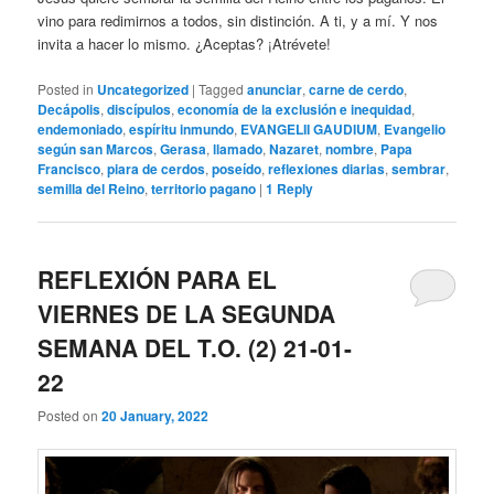
vino para redimirnos a todos, sin distinción. A ti, y a mí. Y nos
invita a hacer lo mismo. ¿Aceptas? ¡Atrévete!
Posted in
Uncategorized
|
Tagged
anunciar
,
carne de cerdo
,
Decápolis
,
discípulos
,
economía de la exclusión e inequidad
,
endemoniado
,
espíritu inmundo
,
EVANGELII GAUDIUM
,
Evangelio
según san Marcos
,
Gerasa
,
llamado
,
Nazaret
,
nombre
,
Papa
Francisco
,
piara de cerdos
,
poseído
,
reflexiones diarias
,
sembrar
,
semilla del Reino
,
territorio pagano
|
1
Reply
REFLEXIÓN PARA EL
VIERNES DE LA SEGUNDA
SEMANA DEL T.O. (2) 21-01-
22
Posted on
20 January, 2022