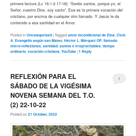
primera lectura (Lv 19,1-2.17-18): “Seréis santos, porque yo, el
Señor, vuestro Dios, soy santo”. Esa es la primera vocación del
cristiano, por encima de cualquier otro llamado. Y Jesús le da
contenido a esa santidad en el Amor.
Posted in
Uncategorized
|
Tagged
amor incondicional de Dios
,
Ciclo
A
,
Evangelio según san Mateo
,
Héctor L. Márquez OP
,
llamado
,
micro-reflexiones
,
santidad
,
santos e irreprochables
,
tiempo
ordinario
,
vocación cristiana
,
YouTube
|
1
Reply
REFLEXIÓN PARA EL
1
SÁBADO DE LA VIGÉSIMA
NOVENA SEMANA DEL T.O.
(2) 22-10-22
Posted on
21 October, 2022