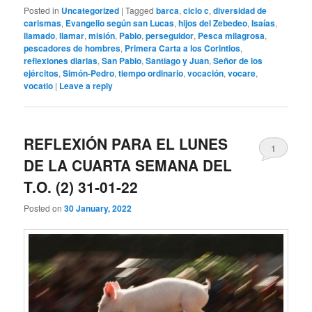
Posted in
Uncategorized
|
Tagged
barca
,
ciclo c
,
diversidad de
carismas
,
Evangelio según san Lucas
,
hijos del Zebedeo
,
Isaías
,
llamado
,
llamar
,
misión
,
Pablo
,
perseguidor
,
Pesca milagrosa
,
pescadores de hombres
,
Primera Carta a los Corintios
,
reflexiones diarias
,
San Pablo
,
Santiago y Juan
,
Señor de los
ejércitos
,
Simón-Pedro
,
tiempo ordinario
,
vocación
,
vocare
,
vocatio
|
Leave a reply
REFLEXIÓN PARA EL LUNES
1
DE LA CUARTA SEMANA DEL
T.O. (2) 31-01-22
Posted on
30 January, 2022