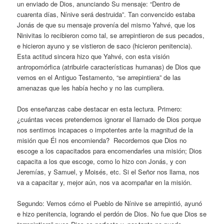
un enviado de Dios, anunciando Su mensaje: “Dentro de
cuarenta días, Nínive será destruida”. Tan convencido estaba
Jonás de que su mensaje provenía del mismo Yahvé, que los
Ninivitas lo recibieron como tal, se arrepintieron de sus pecados,
e hicieron ayuno y se vistieron de saco (hicieron penitencia).
Esta actitud sincera hizo que Yahvé, con esta visión
antropomórfica (atribuirle características humanas) de Dios que
vemos en el Antiguo Testamento, “se arrepintiera” de las
amenazas que les había hecho y no las cumpliera.
Dos enseñanzas cabe destacar en esta lectura. Primero:
¿cuántas veces pretendemos ignorar el llamado de Dios porque
nos sentimos incapaces o impotentes ante la magnitud de la
misión que Él nos encomienda? Recordemos que Dios no
escoge a los capacitados para encomendarles una misión; Dios
capacita a los que escoge, como lo hizo con Jonás, y con
Jeremías, y Samuel, y Moisés, etc. Si el Señor nos llama, nos
va a capacitar y, mejor aún, nos va acompañar en la misión.
Segundo: Vemos cómo el Pueblo de Nínive se arrepintió, ayunó
e hizo penitencia, logrando el perdón de Dios. No fue que Dios se