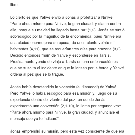
libro.
Lo cierto es que Yahvé envió a Jonás a profetizar a Nínive:
“Parte ahora mismo para Nínive, la gran ciudad, y clama contra
ella, porque su maldad ha llegado hasta mí” (1,2). Jonás se sintió
sobrecogido por la magnitud de la encomienda, pues Nínive era
una ciudad enorme para su época, de unos ciento veinte mil
habitantes (4,11), que se requerían tres días para cruzarla (3,3).
Decidió entonces “huir” de Yahvé y esconderse en Tarsis.
Precisamente yendo de viaje a Tarsis en una embarcación es
que se suscita el incidente en que lo lanzan por la borda y Yahvé
ordena al pez que se lo trague.
Jonás había desatendido la vocación (el “llamado”) de Yahvé.
Pero Yahvé lo había escogido para esa misión y, luego de su
experiencia dentro del vientre del pez, en donde Jonás
experimentó una conversión (2,1-10), lo llama por segunda vez:
“Parte ahora mismo para Nínive, la gran ciudad, y anúnciale el
mensaje que yo te indicaré”.
Jonás emprendió su misión, pero esta vez consciente de que era