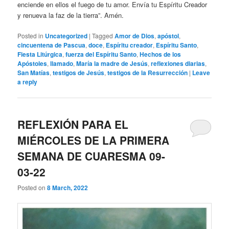
enciende en ellos el fuego de tu amor. Envía tu Espíritu Creador
y renueva la faz de la tierra”. Amén.
Posted in
Uncategorized
|
Tagged
Amor de Dios
,
apóstol
,
cincuentena de Pascua
,
doce
,
Espíritu creador
,
Espíritu Santo
,
Fiesta Litúrgica
,
fuerza del Espíritu Santo
,
Hechos de los
Apóstoles
,
llamado
,
María la madre de Jesús
,
reflexiones diarias
,
San Matías
,
testigos de Jesús
,
testigos de la Resurrección
|
Leave
a reply
REFLEXIÓN PARA EL
MIÉRCOLES DE LA PRIMERA
SEMANA DE CUARESMA 09-
03-22
Posted on
8 March, 2022