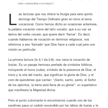
redes comenzaban a reventarse”.
L
as lecturas que nos ofrece la liturgia para este quinto
domingo del Tiempo Ordinario giran en torno al tema
vocacional. Como hemos dicho en ocasiones anteriores,
la palabra vocación viene del latín
vocatio
, que a su vez se
deriva del verbo
vocare
, que quiere decir “llamar”. Es decir,
cuando hablamos de vocación en términos religiosos, nos
referimos a ese “llamado” que Dios hace a cada cual para una
misión en particular.
La primera lectura (Is 6,1-2a.3-8), nos narra la vocación de
Isaías. Es un pasaje hermoso preñado de símbolos bíblicos,
incluyendo el humo (nube), símbolo de la presencia de Dios, el
trono y la orla del manto, que significan la gloria de Dios, y el
coro de querubines que cantan: “¡Santo, santo, santo, el Señor
de los ejércitos, la tierra está llena de su gloria!”, un superlativo
que manifiesta la Majestad divina.
Pero el punto culminante lo encontramos cuando uno de los
serafines pasa un carbón encendido por los labios de Isaías y le