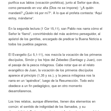
purifica sus labios (vocación profética), junto al Señor que dice,
como pensando en voz alta (Dios no se impone): “¿A quién
mandaré? ¿Quién irá por mí?”. A lo que el profeta contesta: “Aquí
estoy, mándame”.
En la segunda lectura (1 Cor 15,11), san Pablo nos narra cómo el
Señor le “llamó”, convirtiéndolo del más acérrimo perseguidor, al
apóstol de los gentiles, encargado de predicar la Buena Noticia a
todos los pueblos paganos.
El Evangelio (Lc 5,1-11), nos mezcla la vocación de los primeros
discípulos, Simón y los hijos del Zebedeo (Santiago y Juan), con
el pasaje de la pesca milagrosa. Cabe notar que en el relato
evangélico de Juan, la vocación de los primeros discípulos
aparece al principio (1,35 y ss.), y la pesca milagrosa nos la
narra en un “apéndice”, luego de la Resurrección. Todo esto
obedece a un fin pedagógico, que en otro momento
desarrollaremos.
Los tres relatos, aunque diferentes, tienen dos elementos en
común: el sentido de indignidad de los llamados, y su