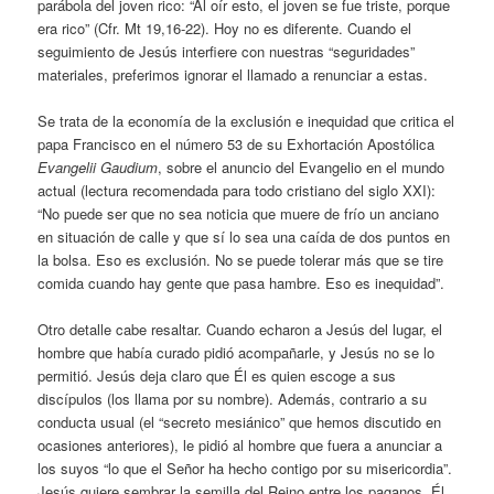
parábola del joven rico: “Al oír esto, el joven se fue triste, porque
era rico” (Cfr. Mt 19,16-22). Hoy no es diferente. Cuando el
seguimiento de Jesús interfiere con nuestras “seguridades”
materiales, preferimos ignorar el llamado a renunciar a estas.
Se trata de la economía de la exclusión e inequidad que critica el
papa Francisco en el número 53 de su Exhortación Apostólica
Evangelii Gaudium
, sobre el anuncio del Evangelio en el mundo
actual (lectura recomendada para todo cristiano del siglo XXI):
“No puede ser que no sea noticia que muere de frío un anciano
en situación de calle y que sí lo sea una caída de dos puntos en
la bolsa. Eso es exclusión. No se puede tolerar más que se tire
comida cuando hay gente que pasa hambre. Eso es inequidad”.
Otro detalle cabe resaltar. Cuando echaron a Jesús del lugar, el
hombre que había curado pidió acompañarle, y Jesús no se lo
permitió. Jesús deja claro que Él es quien escoge a sus
discípulos (los llama por su nombre). Además, contrario a su
conducta usual (el “secreto mesiánico” que hemos discutido en
ocasiones anteriores), le pidió al hombre que fuera a anunciar a
los suyos “lo que el Señor ha hecho contigo por su misericordia”.
Jesús quiere sembrar la semilla del Reino entre los paganos. Él