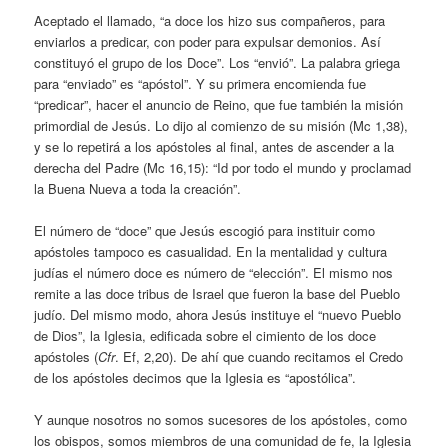
Aceptado el llamado, “a doce los hizo sus compañeros, para
enviarlos a predicar, con poder para expulsar demonios. Así
constituyó el grupo de los Doce”. Los “envió”. La palabra griega
para “enviado” es “apóstol”. Y su primera encomienda fue
“predicar”, hacer el anuncio de Reino, que fue también la misión
primordial de Jesús. Lo dijo al comienzo de su misión (Mc 1,38),
y se lo repetirá a los apóstoles al final, antes de ascender a la
derecha del Padre (Mc 16,15): “Id por todo el mundo y proclamad
la Buena Nueva a toda la creación”.
El número de “doce” que Jesús escogió para instituir como
apóstoles tampoco es casualidad. En la mentalidad y cultura
judías el número doce es número de “elección”. El mismo nos
remite a las doce tribus de Israel que fueron la base del Pueblo
judío. Del mismo modo, ahora Jesús instituye el “nuevo Pueblo
de Dios”, la Iglesia, edificada sobre el cimiento de los doce
apóstoles (
Cfr
. Ef, 2,20). De ahí que cuando recitamos el Credo
de los apóstoles decimos que la Iglesia es “apostólica”.
Y aunque nosotros no somos sucesores de los apóstoles, como
los obispos, somos miembros de una comunidad de fe, la Iglesia