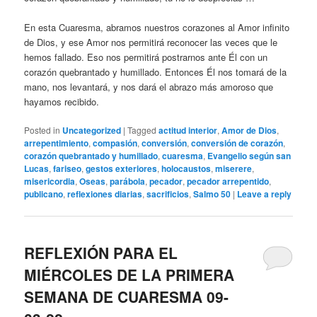
En esta Cuaresma, abramos nuestros corazones al Amor infinito
de Dios, y ese Amor nos permitirá reconocer las veces que le
hemos fallado. Eso nos permitirá postrarnos ante Él con un
corazón quebrantado y humillado. Entonces Él nos tomará de la
mano, nos levantará, y nos dará el abrazo más amoroso que
hayamos recibido.
Posted in
Uncategorized
|
Tagged
actitud interior
,
Amor de Dios
,
arrepentimiento
,
compasión
,
conversión
,
conversión de corazón
,
corazón quebrantado y humillado
,
cuaresma
,
Evangelio según san
Lucas
,
fariseo
,
gestos exteriores
,
holocaustos
,
miserere
,
misericordia
,
Oseas
,
parábola
,
pecador
,
pecador arrepentido
,
publicano
,
reflexiones diarias
,
sacrificios
,
Salmo 50
|
Leave a reply
REFLEXIÓN PARA EL
MIÉRCOLES DE LA PRIMERA
SEMANA DE CUARESMA 09-