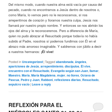
Del mismo modo, cuando nuestra alma está vacía por causa del
pecado, cuando no encontramos a Jesús dentro de nosotros o,
como María, lo vemos pero no le reconocemos, si nos
arrepentimos de corazón y lloramos nuestra culpa, Jesús nos
llamará por nuestro propio nombre. Y entonces se nos abrirán los
ojos del alma y le reconoceremos. Pero a diferencia de María,
quien no pudo abrazar al Resucitado porque todavía no había
subido al Padre, nosotros sí podemos fundirnos con Él en el
abrazo más amoroso imaginable. Y saldremos con júbilo a decir
a nuestros hermanos:
¡Él vive!
Posted in
Uncategorized
|
Tagged
abandonada
,
ángeles
,
apariciones de Jesús
,
arrepentimiento
,
discípulos
,
Él vive
,
encuentro con el Resucitado
,
Evangelio según san Juan
,
llamar
,
Maestro
,
María
,
María Magdalena
,
mujer
,
no llores
,
Octava de
Pascua
,
Pedro y Juan
,
Rabboni
,
reflexiones diarias
,
Resucitado
,
sepulcro vacío
|
Leave a reply
REFLEXIÓN PARA EL