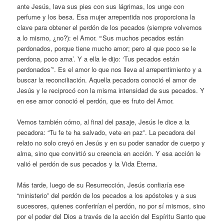
ante Jesús, lava sus pies con sus lágrimas, los unge con
perfume y los besa. Esa mujer arrepentida nos proporciona la
clave para obtener el perdón de los pecados (siempre volvemos
a lo mismo, ¿no?): el Amor. “‘Sus muchos pecados están
perdonados, porque tiene mucho amor; pero al que poco se le
perdona, poco ama’. Y a ella le dijo: ‘Tus pecados están
perdonados’”. Es el amor lo que nos lleva al arrepentimiento y a
buscar la reconciliación. Aquella pecadora conoció el amor de
Jesús y le reciprocó con la misma intensidad de sus pecados. Y
en ese amor conoció el perdón, que es fruto del Amor.
Vemos también cómo, al final del pasaje, Jesús le dice a la
pecadora: “Tu fe te ha salvado, vete en paz”. La pecadora del
relato no solo creyó en Jesús y en su poder sanador de cuerpo y
alma, sino que convirtió su creencia en acción. Y esa acción le
valió el perdón de sus pecados y la Vida Eterna.
Más tarde, luego de su Resurrección, Jesús confiaría ese
“ministerio” del perdón de los pecados a los apóstoles y a sus
sucesores, quienes conferirían el perdón, no por sí mismos, sino
por el poder del Dios a través de la acción del Espíritu Santo que