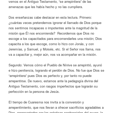
vemos en el Antiguo Testamento, “se arrepintiera” de las
amenazas que les había hecho y no las cumpliera.
Dos enseñanzas cabe destacar en esta lectura. Primero:
¿cuántas veces pretendemos ignorar el llamado de Dios porque
nos sentimos incapaces o impotentes ante la magnitud de la
misión que Él nos encomienda? Recordemos que Dios no
escoge a los capacitados para encomendarles una misión; Dios
capacita a los que escoge, como lo hizo con Jonás, y con
Jeremías, y Samuel, y Moisés, etc. Si el Señor nos llama, nos
va a capacitar y, mejor aún, nos va acompañar en la misión.
Segundo: Vemos cómo el Pueblo de Nínive se arrepintió, ayunó
e hizo penitencia, logrando el perdón de Dios. No fue que Dios se
“arrepintiera” pues Dios es perfecto y, por tanto no puede
arrepentirse. De nuevo, estamos ante la pedagogía divina del
Antiguo Testamento, con rasgos imperfectos que lograrán su
perfección en la persona de Jesús.
El tiempo de Cuaresma nos invita a la conversión y
arrepentimiento, que nos llevan a ofrecer sacrificios agradables a
Dios, representados por las prácticas penitenciales del ayuno, la