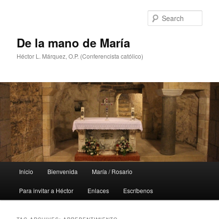
Skip
Skip
to
to
Sear
primary
secondary
content
content
De la mano de María
Héctor L. Márquez, O.P. (Conferencista católico)
Main
Inicio
Bienvenida
María / Rosario
menu
Para invitar a Héctor
Enlaces
Escríbenos