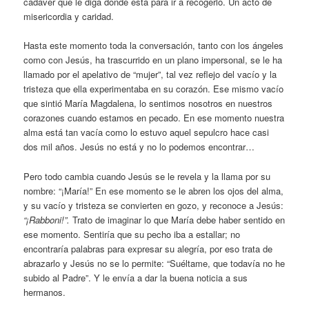
cadáver que le diga dónde está para ir a recogerlo. Un acto de
misericordia y caridad.
Hasta este momento toda la conversación, tanto con los ángeles
como con Jesús, ha trascurrido en un plano impersonal, se le ha
llamado por el apelativo de “mujer”, tal vez reflejo del vacío y la
tristeza que ella experimentaba en su corazón. Ese mismo vacío
que sintió María Magdalena, lo sentimos nosotros en nuestros
corazones cuando estamos en pecado. En ese momento nuestra
alma está tan vacía como lo estuvo aquel sepulcro hace casi
dos mil años. Jesús no está y no lo podemos encontrar…
Pero todo cambia cuando Jesús se le revela y la llama por su
nombre: “¡María!” En ese momento se le abren los ojos del alma,
y su vacío y tristeza se convierten en gozo, y reconoce a Jesús:
“¡Rabboni!”.
Trato de imaginar lo que María debe haber sentido en
ese momento. Sentiría que su pecho iba a estallar; no
encontraría palabras para expresar su alegría, por eso trata de
abrazarlo y Jesús no se lo permite: “Suéltame, que todavía no he
subido al Padre”. Y le envía a dar la buena noticia a sus
hermanos.