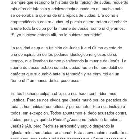
Siempre que escucho la historia de la traición de Judas, recuerdo
mis días de infancia y adolescencia cuando en mi pueblo natal
se celebraba la quema de una réplica de Judas. Era como si
emprendiéndola contra Judas, el pueblo entero tratara de echarle
a este toda la culpa por la muerte de Jesús; como si dijéramos:
“Si yo hubiese estado allí, no lo hubiese permitido”.
La realidad es que la traición de Judas fue el último evento de
una conspiración de los poderes ideológico-religiosos de su
tiempo, que llevaban tiempo planificando la muerte de Jesús. La
suerte de Jesús estaba echada. Judas fue un hombre débil de
carácter que sucumbió ante la tentación y se convirtió en un
“tonto útil” en manos de los poderosos.
Es fácil echarle culpa a otro; eso nos hace sentir bien, nos
justifica. Pero se nos olvida que Jesús murió por los pecados de
toda la humanidad, cometidos y por cometer. Eso nos incluye a
todos, sin excepción. Todos apuntamos el dedo acusador contra
Judas, pero, ¿y qué de Pedro? ¿Acaso no traicionó también a
Jesús? ¡Ah, pero Pedro se arrepintió y siguió dirigiendo la
Iglesia, mientras Judas se ahorcó! Esta aseveración suscita tres
preguntas, que cada cual debe contestarse: ¿Creen ustedes que