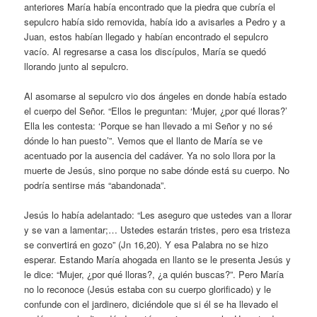
anteriores María había encontrado que la piedra que cubría el
sepulcro había sido removida, había ido a avisarles a Pedro y a
Juan, estos habían llegado y habían encontrado el sepulcro
vacío. Al regresarse a casa los discípulos, María se quedó
llorando junto al sepulcro.
Al asomarse al sepulcro vio dos ángeles en donde había estado
el cuerpo del Señor. “Ellos le preguntan: ‘Mujer, ¿por qué lloras?’
Ella les contesta: ‘Porque se han llevado a mi Señor y no sé
dónde lo han puesto’”. Vemos que el llanto de María se ve
acentuado por la ausencia del cadáver. Ya no solo llora por la
muerte de Jesús, sino porque no sabe dónde está su cuerpo. No
podría sentirse más “abandonada”.
Jesús lo había adelantado: “Les aseguro que ustedes van a llorar
y se van a lamentar;… Ustedes estarán tristes, pero esa tristeza
se convertirá en gozo” (Jn 16,20). Y esa Palabra no se hizo
esperar. Estando María ahogada en llanto se le presenta Jesús y
le dice: “Mujer, ¿por qué lloras?, ¿a quién buscas?”. Pero María
no lo reconoce (Jesús estaba con su cuerpo glorificado) y le
confunde con el jardinero, diciéndole que si él se ha llevado el