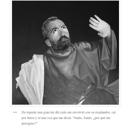
De repente una gran luz del cielo me envolvió con su resplandor, caí
por tierra y oí una voz que me decía: “Saulo, Saulo, ¿por qué me
persigues?”