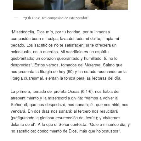
“¡Oh Dios!, ten compasión de este pecador”.
“Misericordia, Dios mío, por tu bondad, por tu inmensa
compasión borra mi culpa; lava del todo mi delito, limpia mi
pecado. Los sacrificios no te satisfacen: si te ofreciera un
holocausto, no lo querrías. Mi sacrificio es un espíritu
quebrantado; un corazón quebrantado y humillado, tú no lo
desprecias”. Estos versos, tomados del
Miserere
, Salmo que
nos presenta la liturgia de hoy (50) y ha estado resonando en la
liturgia cuaresmal, sientan la tónica para las lecturas del día.
La primera, tomada del profeta Oseas (6,1-6), nos habla del
arrepentimiento y la misericordia divina: “Vamos a volver al
Señor: él, que nos despedazó, nos sanará; él, que nos hirió, nos
vendará. En dos días nos sanará; al tercero nos resucitará
(prefigurando la gloriosa resurrección de Jesús); y viviremos
delante de él”. A lo que el Señor contesta: “Quiero misericordia, y
no sacrificios; conocimiento de Dios, más que holocaustos”.