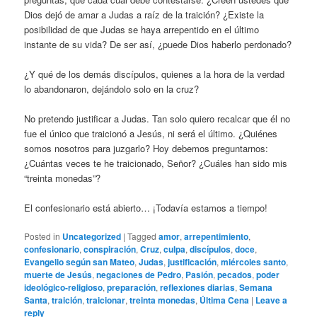
Dios dejó de amar a Judas a raíz de la traición? ¿Existe la
posibilidad de que Judas se haya arrepentido en el último
instante de su vida? De ser así, ¿puede Dios haberlo perdonado?
¿Y qué de los demás discípulos, quienes a la hora de la verdad
lo abandonaron, dejándolo solo en la cruz?
No pretendo justificar a Judas. Tan solo quiero recalcar que él no
fue el único que traicionó a Jesús, ni será el último. ¿Quiénes
somos nosotros para juzgarlo? Hoy debemos preguntarnos:
¿Cuántas veces te he traicionado, Señor? ¿Cuáles han sido mis
“treinta monedas”?
El confesionario está abierto… ¡Todavía estamos a tiempo!
Posted in
Uncategorized
|
Tagged
amor
,
arrepentimiento
,
confesionario
,
conspiración
,
Cruz
,
culpa
,
discípulos
,
doce
,
Evangelio según san Mateo
,
Judas
,
justificación
,
miércoles santo
,
muerte de Jesús
,
negaciones de Pedro
,
Pasión
,
pecados
,
poder
ideológico-religioso
,
preparación
,
reflexiones diarias
,
Semana
Santa
,
traición
,
traicionar
,
treinta monedas
,
Última Cena
|
Leave a
reply