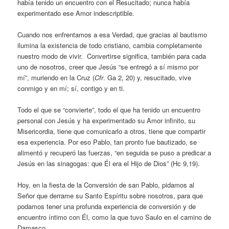
había tenido un encuentro con el Resucitado; nunca había
experimentado ese Amor indescriptible.
Cuando nos enfrentamos a esa Verdad, que gracias al bautismo
ilumina la existencia de todo cristiano, cambia completamente
nuestro modo de vivir. Convertirse significa, también para cada
uno de nosotros, creer que Jesús “se entregó a sí mismo por
mí”, muriendo en la Cruz (
Cfr
. Ga 2, 20) y, resucitado, vive
conmigo y en mí; sí, contigo y en ti.
Todo el que se “convierte”, todo el que ha tenido un encuentro
personal con Jesús y ha experimentado su Amor infinito, su
Misericordia, tiene que comunicarlo a otros, tiene que compartir
esa experiencia. Por eso Pablo, tan pronto fue bautizado, se
alimentó y recuperó las fuerzas, “en seguida se puso a predicar a
Jesús en las sinagogas: que Él era el Hijo de Dios” (Hc 9,19).
Hoy, en la fiesta de la Conversión de san Pablo, pidamos al
Señor que derrame su Santo Espíritu sobre nosotros, para que
podamos tener una profunda experiencia de conversión y de
encuentro íntimo con Él, como la que tuvo Saulo en el camino de
Damasco.