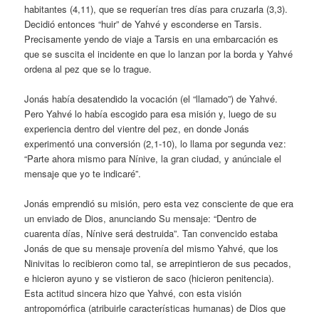
habitantes (4,11), que se requerían tres días para cruzarla (3,3).
Decidió entonces “huir” de Yahvé y esconderse en Tarsis.
Precisamente yendo de viaje a Tarsis en una embarcación es
que se suscita el incidente en que lo lanzan por la borda y Yahvé
ordena al pez que se lo trague.
Jonás había desatendido la vocación (el “llamado”) de Yahvé.
Pero Yahvé lo había escogido para esa misión y, luego de su
experiencia dentro del vientre del pez, en donde Jonás
experimentó una conversión (2,1-10), lo llama por segunda vez:
“Parte ahora mismo para Nínive, la gran ciudad, y anúnciale el
mensaje que yo te indicaré”.
Jonás emprendió su misión, pero esta vez consciente de que era
un enviado de Dios, anunciando Su mensaje: “Dentro de
cuarenta días, Nínive será destruida”. Tan convencido estaba
Jonás de que su mensaje provenía del mismo Yahvé, que los
Ninivitas lo recibieron como tal, se arrepintieron de sus pecados,
e hicieron ayuno y se vistieron de saco (hicieron penitencia).
Esta actitud sincera hizo que Yahvé, con esta visión
antropomórfica (atribuirle características humanas) de Dios que