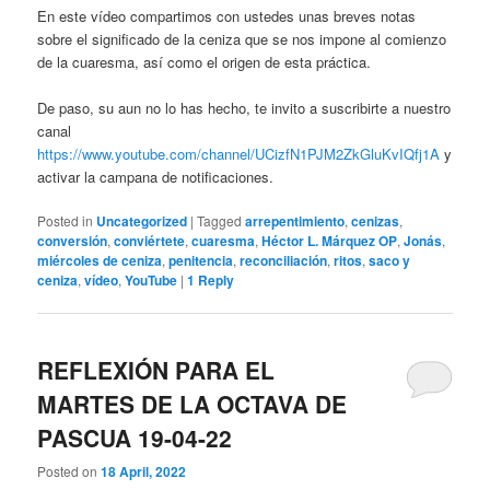
En este vídeo compartimos con ustedes unas breves notas
sobre el significado de la ceniza que se nos impone al comienzo
de la cuaresma, así como el origen de esta práctica.
De paso, su aun no lo has hecho, te invito a suscribirte a nuestro
canal
https://www.youtube.com/channel/UCizfN1PJM2ZkGluKvIQfj1A
y
activar la campana de notificaciones.
Posted in
Uncategorized
|
Tagged
arrepentimiento
,
cenizas
,
conversión
,
conviértete
,
cuaresma
,
Héctor L. Márquez OP
,
Jonás
,
miércoles de ceniza
,
penitencia
,
reconciliación
,
ritos
,
saco y
ceniza
,
vídeo
,
YouTube
|
1
Reply
REFLEXIÓN PARA EL
MARTES DE LA OCTAVA DE
PASCUA 19-04-22
Posted on
18 April, 2022