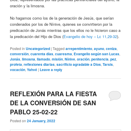
oración y la limosna.
No hagamos como los de la generación de Jesús, que serían
condenados por los de Nínive, quienes se convirtieron por la
predicación de Jonás mientras que los ellos no le hicieron caso a
la predicación del Hijo de Dios (
Evangelio de hoy – Lc 11,29-32
).
Posted in
Uncategorized
|
Tagged
arrepentimiento
,
ayuno
,
ceniza
,
conversión
,
cuarenta días
,
cuaresma
,
Evangelio según san Lucas
,
Jonás
,
limosna
,
llamado
,
misión
,
Nínive
,
oración
,
penitencia
,
pez
,
profeta
,
reflexiones diarias
,
sacrificio agradable a Dios
,
Tarsis
,
vocación
,
Yahvé
|
Leave a reply
REFLEXIÓN PARA LA FIESTA
DE LA CONVERSIÓN DE SAN
PABLO 25-02-22
Posted on
24 January, 2022