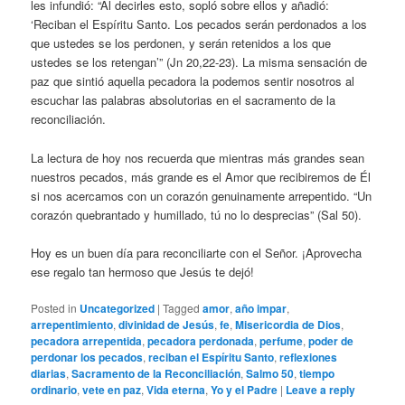
les infundió: “Al decirles esto, sopló sobre ellos y añadió:
‘Reciban el Espíritu Santo. Los pecados serán perdonados a los
que ustedes se los perdonen, y serán retenidos a los que
ustedes se los retengan’” (Jn 20,22-23). La misma sensación de
paz que sintió aquella pecadora la podemos sentir nosotros al
escuchar las palabras absolutorias en el sacramento de la
reconciliación.
La lectura de hoy nos recuerda que mientras más grandes sean
nuestros pecados, más grande es el Amor que recibiremos de Él
si nos acercamos con un corazón genuinamente arrepentido. “Un
corazón quebrantado y humillado, tú no lo desprecias” (Sal 50).
Hoy es un buen día para reconciliarte con el Señor. ¡Aprovecha
ese regalo tan hermoso que Jesús te dejó!
Posted in
Uncategorized
|
Tagged
amor
,
año impar
,
arrepentimiento
,
divinidad de Jesús
,
fe
,
Misericordia de Dios
,
pecadora arrepentida
,
pecadora perdonada
,
perfume
,
poder de
perdonar los pecados
,
reciban el Espíritu Santo
,
reflexiones
diarias
,
Sacramento de la Reconciliación
,
Salmo 50
,
tiempo
ordinario
,
vete en paz
,
Vida eterna
,
Yo y el Padre
|
Leave a reply