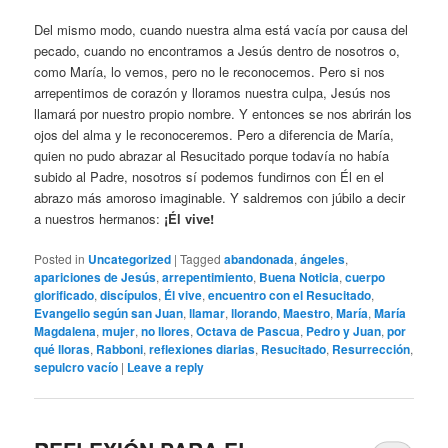
Del mismo modo, cuando nuestra alma está vacía por causa del
pecado, cuando no encontramos a Jesús dentro de nosotros o,
como María, lo vemos, pero no le reconocemos. Pero si nos
arrepentimos de corazón y lloramos nuestra culpa, Jesús nos
llamará por nuestro propio nombre. Y entonces se nos abrirán los
ojos del alma y le reconoceremos. Pero a diferencia de María,
quien no pudo abrazar al Resucitado porque todavía no había
subido al Padre, nosotros sí podemos fundirnos con Él en el
abrazo más amoroso imaginable. Y saldremos con júbilo a decir
a nuestros hermanos:
¡Él vive!
Posted in
Uncategorized
|
Tagged
abandonada
,
ángeles
,
apariciones de Jesús
,
arrepentimiento
,
Buena Noticia
,
cuerpo
glorificado
,
discípulos
,
Él vive
,
encuentro con el Resucitado
,
Evangelio según san Juan
,
llamar
,
llorando
,
Maestro
,
María
,
María
Magdalena
,
mujer
,
no llores
,
Octava de Pascua
,
Pedro y Juan
,
por
qué lloras
,
Rabboni
,
reflexiones diarias
,
Resucitado
,
Resurrección
,
sepulcro vacío
|
Leave a reply