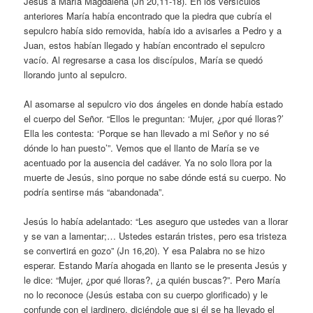
Jesús a María Magdalena (Jn 20,11-18). En los versículos
anteriores María había encontrado que la piedra que cubría el
sepulcro había sido removida, había ido a avisarles a Pedro y a
Juan, estos habían llegado y habían encontrado el sepulcro
vacío. Al regresarse a casa los discípulos, María se quedó
llorando junto al sepulcro.
Al asomarse al sepulcro vio dos ángeles en donde había estado
el cuerpo del Señor. “Ellos le preguntan: ‘Mujer, ¿por qué lloras?’
Ella les contesta: ‘Porque se han llevado a mi Señor y no sé
dónde lo han puesto’”. Vemos que el llanto de María se ve
acentuado por la ausencia del cadáver. Ya no solo llora por la
muerte de Jesús, sino porque no sabe dónde está su cuerpo. No
podría sentirse más “abandonada”.
Jesús lo había adelantado: “Les aseguro que ustedes van a llorar
y se van a lamentar;… Ustedes estarán tristes, pero esa tristeza
se convertirá en gozo” (Jn 16,20). Y esa Palabra no se hizo
esperar. Estando María ahogada en llanto se le presenta Jesús y
le dice: “Mujer, ¿por qué lloras?, ¿a quién buscas?”. Pero María
no lo reconoce (Jesús estaba con su cuerpo glorificado) y le
confunde con el jardinero, diciéndole que si él se ha llevado el