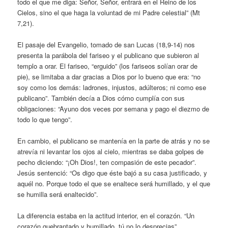
todo el que me diga: Señor, Señor, entrará en el Reino de los
Cielos, sino el que haga la voluntad de mi Padre celestial” (Mt
7,21).
El pasaje del Evangelio, tomado de san Lucas (18,9-14) nos
presenta la parábola del fariseo y el publicano que subieron al
templo a orar. El fariseo, “erguido” (los fariseos solían orar de
pie), se limitaba a dar gracias a Dios por lo bueno que era: “no
soy como los demás: ladrones, injustos, adúlteros; ni como ese
publicano”. También decía a Dios cómo cumplía con sus
obligaciones: “Ayuno dos veces por semana y pago el diezmo de
todo lo que tengo”.
En cambio, el publicano se mantenía en la parte de atrás y no se
atrevía ni levantar los ojos al cielo, mientras se daba golpes de
pecho diciendo: “¡Oh Dios!, ten compasión de este pecador”.
Jesús sentenció: “Os digo que éste bajó a su casa justificado, y
aquél no. Porque todo el que se enaltece será humillado, y el que
se humilla será enaltecido”.
La diferencia estaba en la actitud interior, en el corazón. “Un
corazón quebrantado y humillado, tú no lo desprecias”…