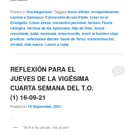
Posted in
Uncategorized
|
Tagged
Amor infinito
,
arrepentimiento
,
camino a Damasco
,
Conversión de san Pablo
,
creer en el
Evangelio
,
Cristo Jesús
,
encuentro personal
,
fariseo
,
Fiesta
Litúrgica
,
Hechos de los Apóstoles
,
Hijo de Dios
,
Jesús
resucitado
,
judío
,
metanoia
,
misericordia
,
morir al hombre viejo
,
predicar
,
reflexiones diarias
,
Saulo de Tarso
,
transformación
,
verdad
,
vida nueva
|
Leave a reply
REFLEXIÓN PARA EL
JUEVES DE LA VIGÉSIMA
CUARTA SEMANA DEL T.O.
(1) 16-09-21
Posted on
15 September, 2021
“Tu fe te ha salvado, vete en paz”.