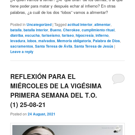
tiene poder para matar y después echar al infierno? En otras
palabras, ¿a cuál de los dos “lobos” vamos a alimentar?
Posted in
Uncategorized
|
Tagged
actitud interior
,
alimentar
,
batalla
,
batalla interior
,
Bueno
,
Cherokee
,
cumplimiento ritual
,
diatriba
,
escucha
,
fariseísmo
,
fariseo
,
hipocresía
,
infierno
,
levadura
,
lobos
,
malvados
,
Memoria obligatoria
,
Palabra de Dios
,
sacramentos
,
Santa Teresa de Ávila
,
Santa Teresa de Jesús
|
Leave a reply
REFLEXIÓN PARA EL
MIÉRCOLES DE LA VIGÉSIMA
PRIMERA SEMANA DEL T.O.
(1) 25-08-21
Posted on
24 August, 2021