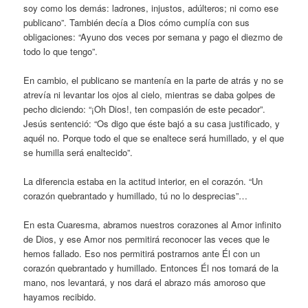
soy como los demás: ladrones, injustos, adúlteros; ni como ese
publicano”. También decía a Dios cómo cumplía con sus
obligaciones: “Ayuno dos veces por semana y pago el diezmo de
todo lo que tengo”.
En cambio, el publicano se mantenía en la parte de atrás y no se
atrevía ni levantar los ojos al cielo, mientras se daba golpes de
pecho diciendo: “¡Oh Dios!, ten compasión de este pecador”.
Jesús sentenció: “Os digo que éste bajó a su casa justificado, y
aquél no. Porque todo el que se enaltece será humillado, y el que
se humilla será enaltecido”.
La diferencia estaba en la actitud interior, en el corazón. “Un
corazón quebrantado y humillado, tú no lo desprecias”…
En esta Cuaresma, abramos nuestros corazones al Amor infinito
de Dios, y ese Amor nos permitirá reconocer las veces que le
hemos fallado. Eso nos permitirá postrarnos ante Él con un
corazón quebrantado y humillado. Entonces Él nos tomará de la
mano, nos levantará, y nos dará el abrazo más amoroso que
hayamos recibido.