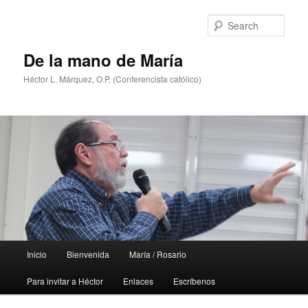
Skip
Skip
to
to
Sear
primary
secondary
content
content
De la mano de María
Héctor L. Márquez, O.P. (Conferencista católico)
Main
Inicio
Bienvenida
María / Rosario
menu
Para invitar a Héctor
Enlaces
Escríbenos