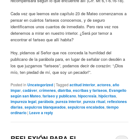
recompensará según lo que encuentre allí (
Cfr
. Mt 6,1-6.16-18).
Cada vez que leemos este capítulo 23 de Mateo comenzamos a
pensar en cuántos fariseos conocemos, y de seguro
identificamos unos cuantos de inmediato. Pero rara vez nos
detenemos a mirar en nuestro interior. ¿Será por temor a
encontrar el fariseo que allí habita?
Hoy, pidamos al Señor que nos conceda la humildad del
publicano de la parábola para, en lugar de señalar con desdén a
los que juzgamos “fariseos”, podamos decir de corazón: “¡Dios
mío, ten piedad de mí, que soy un pecador!”.
Posted in
Uncategorized
|
Tagged
actitud interior
,
actores
,
año
impar
,
cadáver
,
crímenes
,
diatriba
,
escribas y fariseos
,
Evangelio
según san Mateo
,
fariseo y publicano
,
hipocresía
,
hipócritas
,
impureza legal
,
parábola
,
pureza interior
,
pureza ritual
,
reflexiones
diarias
,
sepulcros blanqueados
,
sepulcros encalados
,
tiempo
ordinario
|
Leave a reply
REFLEXIÓN PARA EL