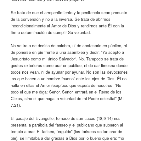
Se trata de que el arrepentimiento y la penitencia sean producto
de la conversión y no a la inversa. Se trata de abrirnos
incondicionalmente al Amor de Dios y rendirnos ante Él con la
firme determinación de cumplir Su voluntad.
No se trata de decirlo de palabra, ni de confesarlo en público, ni
de ponerse en pie frente a una asamblea y decir: “Yo acepto a
Jesucristo como mi único Salvador”. No. Tampoco se trata de
gestos exteriores como orar en público, ni de dar limosna donde
todos nos vean, ni de ayunar por ayunar. No son las devociones
las que hacen a un hombre “bueno” ante los ojos de Dios. Él no
halla en ellas el Amor recíproco que espera de nosotros. “No
todo el que me diga: Señor, Señor, entrará en el Reino de los
Cielos, sino el que haga la voluntad de mi Padre celestial” (Mt
7,21).
El pasaje del Evangelio, tomado de san Lucas (18,9-14) nos
presenta la parábola del fariseo y el publicano que subieron al
templo a orar. El fariseo, “erguido” (los fariseos solían orar de
pie), se limitaba a dar gracias a Dios por lo bueno que era: “no