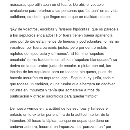
máscaras que utilizaban en el teatro. De ahí, el vocablo
evolucionó para referirse a las personas que “actúan” en su vida
cotidiana, es decir, que fingen ser lo que en realidad no son.
“¡Ay de vosotros, escribas y fariseos hipócritas, que os parecéis
a los sepulcros encalados! Por fuera tienen buena apariencia,
pero por dentro están llenos de huesos y podredumbre; lo mismo
vosotros: por fuera parecéis justos, pero por dentro estáis
repletos de hipocresía y crímenes”. El término “sepulcro
encalado” (otras traducciones utilizan “sepulcro blanqueado”) se
deriva de la costumbre judía de encalar, o pintar con cal, las
lápidas de los sepulcros para no tocarlas sin querer, pues de
hacerlo incurrían en impureza legal. Según la ley judía, todo el
que tocase un cadáver, o una tumba que albergara un cadáver,
incurría en impureza y tenía que someterse a ritos de
purificación y ofrecer sacrificios para quedar “limpio”.
De nuevo vemos en la actitud de los escribas y fariseos el
énfasis en lo exterior por encima de la actitud interior, de la
intención. Si tocas la lápida, aunque no sepas que tiene un
cadáver adentro, incurres en impureza. La “pureza ritual” por