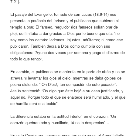
7,21).
El pasaje del Evangelio, tomado de san Lucas (18,9-14) nos
presenta la parábola del fariseo y el publicano que subieron al
templo a orar. El fariseo, “erguido” (los fariseos solían orar de
pie), se limitaba a dar gracias a Dios por lo bueno que era: “no
soy como los demás: ladrones, injustos, adúlteros; ni como ese
publicano”. También decía a Dios cómo cumplía con sus
obligaciones: “Ayuno dos veces por semana y pago el diezmo de
todo lo que tengo”.
En cambio, el publicano se mantenía en la parte de atrás y no se
atrevía ni levantar los ojos al cielo, mientras se daba golpes de
pecho diciendo: “¡Oh Dios!, ten compasión de este pecador”.
Jesús sentenció: “Os digo que éste bajó a su casa justificado, y
aquél no. Porque todo el que se enaltece será humillado, y el que
se humilla será enaltecido”.
La diferencia estaba en la actitud interior, en el corazón. “Un
corazón quebrantado y humillado, tú no lo desprecias”…
En esta Cuaresma, abramos nuestros corazones al Amor infinito