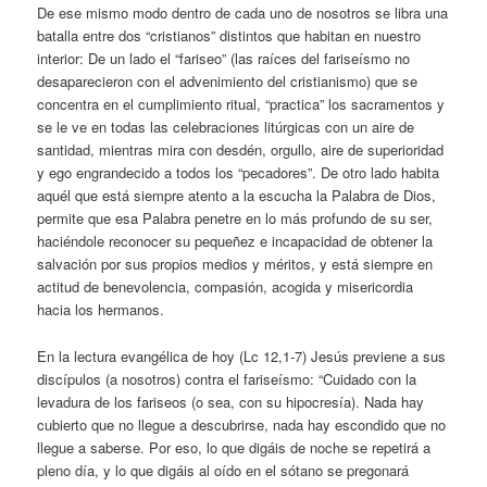
De ese mismo modo dentro de cada uno de nosotros se libra una
batalla entre dos “cristianos” distintos que habitan en nuestro
interior: De un lado el “fariseo” (las raíces del fariseísmo no
desaparecieron con el advenimiento del cristianismo) que se
concentra en el cumplimiento ritual, “practica” los sacramentos y
se le ve en todas las celebraciones litúrgicas con un aire de
santidad, mientras mira con desdén, orgullo, aire de superioridad
y ego engrandecido a todos los “pecadores”. De otro lado habita
aquél que está siempre atento a la escucha la Palabra de Dios,
permite que esa Palabra penetre en lo más profundo de su ser,
haciéndole reconocer su pequeñez e incapacidad de obtener la
salvación por sus propios medios y méritos, y está siempre en
actitud de benevolencia, compasión, acogida y misericordia
hacia los hermanos.
En la lectura evangélica de hoy (Lc 12,1-7) Jesús previene a sus
discípulos (a nosotros) contra el fariseísmo: “Cuidado con la
levadura de los fariseos (o sea, con su hipocresía). Nada hay
cubierto que no llegue a descubrirse, nada hay escondido que no
llegue a saberse. Por eso, lo que digáis de noche se repetirá a
pleno día, y lo que digáis al oído en el sótano se pregonará