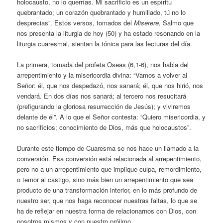
holocausto, no lo querrías. Mi sacrificio es un espíritu
quebrantado; un corazón quebrantado y humillado, tú no lo
desprecias”. Estos versos, tomados del
Miserere
, Salmo que
nos presenta la liturgia de hoy (50) y ha estado resonando en la
liturgia cuaresmal, sientan la tónica para las lecturas del día.
La primera, tomada del profeta Oseas (6,1-6), nos habla del
arrepentimiento y la misericordia divina: “Vamos a volver al
Señor: él, que nos despedazó, nos sanará; él, que nos hirió, nos
vendará. En dos días nos sanará; al tercero nos resucitará
(prefigurando la gloriosa resurrección de Jesús); y viviremos
delante de él”. A lo que el Señor contesta: “Quiero misericordia, y
no sacrificios; conocimiento de Dios, más que holocaustos”.
Durante este tiempo de Cuaresma se nos hace un llamado a la
conversión. Esa conversión está relacionada al arrepentimiento,
pero no a un arrepentimiento que implique culpa, remordimiento,
o temor al castigo, sino más bien un arrepentimiento que sea
producto de una transformación interior, en lo más profundo de
nuestro ser, que nos haga reconocer nuestras faltas, lo que se
ha de reflejar en nuestra forma de relacionarnos con Dios, con
nosotros mismos y con nuestro prójimo.