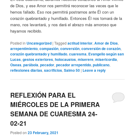
de Dios, y ese Amor nos permitirá reconocer las veces que le
hemos fallado. Eso nos permitirá postrarnos ante Él con un
corazón quebrantado y humillado. Entonces Él nos tomará de la
mano, nos levantará, y nos dará el abrazo más amoroso que
hayamos recibido.
Posted in
Uncategorized
|
Tagged
actitud interior
,
Amor de Dios
,
arrepentimiento
,
compasión
,
conversión
,
conversión de corazón
,
corazón quebrantado y humillado
,
cuaresma
,
Evangelio según san
Lucas
,
gestos exteriores
,
holocaustos
,
miserere
,
misericordia
,
Oseas
,
parábola
,
pecador
,
pecador arrepentido
,
publicano
,
reflexiones diarias
,
sacrificios
,
Salmo 50
|
Leave a reply
REFLEXIÓN PARA EL
MIÉRCOLES DE LA PRIMERA
SEMANA DE CUARESMA 24-
02-21
Posted on
23 February, 2021