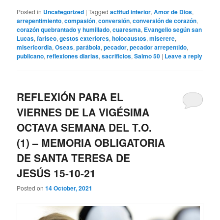
Posted in
Uncategorized
|
Tagged
actitud interior
,
Amor de Dios
,
arrepentimiento
,
compasión
,
conversión
,
conversión de corazón
,
corazón quebrantado y humillado
,
cuaresma
,
Evangelio según san
Lucas
,
fariseo
,
gestos exteriores
,
holocaustos
,
miserere
,
misericordia
,
Oseas
,
parábola
,
pecador
,
pecador arrepentido
,
publicano
,
reflexiones diarias
,
sacrificios
,
Salmo 50
|
Leave a reply
REFLEXIÓN PARA EL
VIERNES DE LA VIGÉSIMA
OCTAVA SEMANA DEL T.O.
(1) – MEMORIA OBLIGATORIA
DE SANTA TERESA DE
JESÚS 15-10-21
Posted on
14 October, 2021