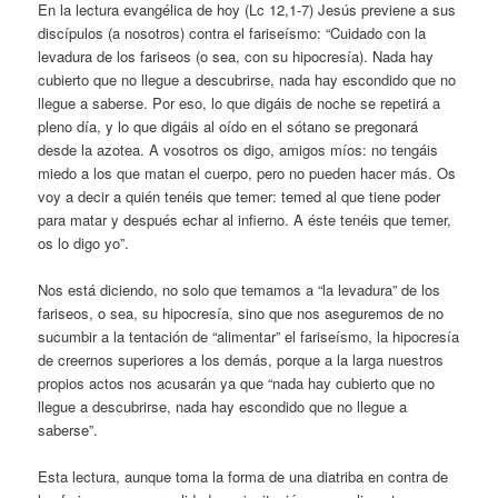
En la lectura evangélica de hoy (Lc 12,1-7) Jesús previene a sus
discípulos (a nosotros) contra el fariseísmo: “Cuidado con la
levadura de los fariseos (o sea, con su hipocresía). Nada hay
cubierto que no llegue a descubrirse, nada hay escondido que no
llegue a saberse. Por eso, lo que digáis de noche se repetirá a
pleno día, y lo que digáis al oído en el sótano se pregonará
desde la azotea. A vosotros os digo, amigos míos: no tengáis
miedo a los que matan el cuerpo, pero no pueden hacer más. Os
voy a decir a quién tenéis que temer: temed al que tiene poder
para matar y después echar al infierno. A éste tenéis que temer,
os lo digo yo”.
Nos está diciendo, no solo que temamos a “la levadura” de los
fariseos, o sea, su hipocresía, sino que nos aseguremos de no
sucumbir a la tentación de “alimentar” el fariseísmo, la hipocresía
de creernos superiores a los demás, porque a la larga nuestros
propios actos nos acusarán ya que “nada hay cubierto que no
llegue a descubrirse, nada hay escondido que no llegue a
saberse”.
Esta lectura, aunque toma la forma de una diatriba en contra de