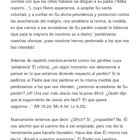
nombre con que los niños hebreos se dirigían a su padre (“
Abba
nuestro…”), cuyo Reino esperamos, a aceptar Su santa
voluntad, y a confiar en Su divina providencia y protección contra
las acechanzas del maligno, nos establece la norma, la medida,
en que vamos a ser acreedores de Su perdón cuando le fallamos
(que para la mayoría de nosotros es a diario): “perdónanos
nuestras ofensas, pues nosotros hemos perdonado a los que nos
han ofendido”.
Además de repetirlo mecánicamente (como los gentiles cuya
“palabrería” Él critica), ¿en algún momento nos detenemos a
pensar en lo que estamos diciendo respecto al perdón? Si le
pedimos al Padre que nos perdone en la misma medida que
perdonamos a los que nos ofenden, ¿seremos acreedores de Su
perdón? ¡Uf! Una vez más Jesús nos la pone difícil. ¿Quién dijo
que el seguimiento de Jesús era fácil? “El que quiera
seguirme…” (Mt 16,24; Mc 8,34; Lc 9,23).
Nuevamente tenemos que decir: ¿Difícil? Sí. ¿Imposible? No. Él
nos advirtió que el camino iba a ser empinado, pero nos dio la
herramienta para hacerlo llevadero. Hace dos días Él mismo nos
decía: “Amad a vuestros enemigos”. El Padre nos perdona