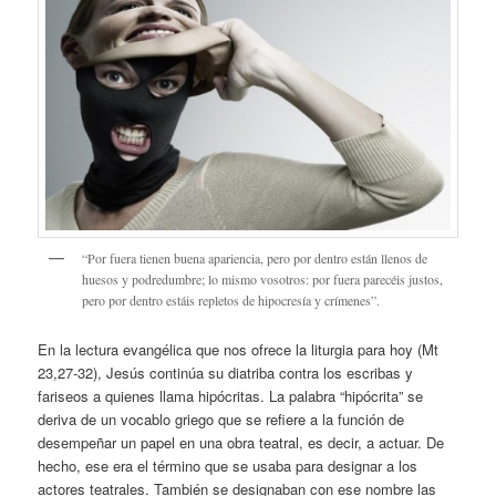
“Por fuera tienen buena apariencia, pero por dentro están llenos de
huesos y podredumbre; lo mismo vosotros: por fuera parecéis justos,
pero por dentro estáis repletos de hipocresía y crímenes”.
En la lectura evangélica que nos ofrece la liturgia para hoy (Mt
23,27-32), Jesús continúa su diatriba contra los escribas y
fariseos a quienes llama hipócritas. La palabra “hipócrita” se
deriva de un vocablo griego que se refiere a la función de
desempeñar un papel en una obra teatral, es decir, a actuar. De
hecho, ese era el término que se usaba para designar a los
actores teatrales. También se designaban con ese nombre las