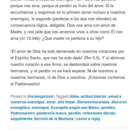
porque nos ama, porque el perdón es fruto del amor. Si le
escuchamos y seguimos en lo primero (amar incluso a nuestros
enemigos), lo segundo (perdonar a los que nos ofenden) es
consecuencia lógica, obligada. Dios nos ama con amor de
Madre, y nos pide que nos amemos unos a otros como Él nos
ama (Jn 13,34b). ¿Qué madre no perdona a su hijo?
“El amor de Dios ha sido derramado en nuestros corazones por
el Espíritu Santo, que nos ha sido dado” (Rm 5,5). Y si abrimos
nuestro corazón a ese Amor, se desbordará sobre nuestros
hermanos, y el perdón no se hará esperar. Ni de nosotros a
nuestros hermanos, ni de Dios a nosotros. ¡Entonces viviremos
el Padrenuestro!
Posted in
Uncategorized
|
Tagged
Abba
,
actitud interior
,
amad a
vuestros enemigos
,
amor
,
año impar
,
Bienaventuranzas
,
discurso
evangélico
,
enemigos
,
Evangelio según san Mateo
,
gentiles
,
Padrenuestro
,
palabrería hueca
,
perdón
,
reflexiones diarias
,
seguimiento
,
Sermón de la Montaña
|
Leave a reply