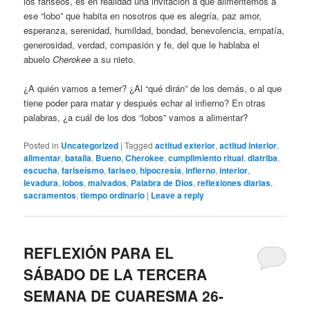
los fariseos, es en realidad una invitación a que alimentemos a
ese “lobo” que habita en nosotros que es alegría, paz amor,
esperanza, serenidad, humildad, bondad, benevolencia, empatía,
generosidad, verdad, compasión y fe, del que le hablaba el
abuelo
Cherokee
a su nieto.
¿A quién vamos a temer? ¿Al “qué dirán” de los demás, o al que
tiene poder para matar y después echar al infierno? En otras
palabras, ¿a cuál de los dos “lobos” vamos a alimentar?
Posted in
Uncategorized
|
Tagged
actitud exterior
,
actitud interior
,
alimentar
,
batalla
,
Bueno
,
Cherokee
,
cumplimiento ritual
,
diatriba
,
escucha
,
fariseísmo
,
fariseo
,
hipocresía
,
infierno
,
interior
,
levadura
,
lobos
,
malvados
,
Palabra de Dios
,
reflexiones diarias
,
sacramentos
,
tiempo ordinario
|
Leave a reply
REFLEXIÓN PARA EL
SÁBADO DE LA TERCERA
SEMANA DE CUARESMA 26-