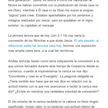
Nínive se habían convertido con la predicación de Jonás (que no
era Dios), mientras a Él (que sí es Dios) los suyos le exigían
“signos” para creer. Estaban apantallados por los portentos y
milagros realizados por Jesús, pero se quedaban en el signo
exterior; no captaban el mensaje.
La primera lectura que de hoy (Jon 3,1-10) nos narra la
conversión de los Ninivitas a que alude Jesús.
El año pasado, al
reflexionar sobre las lecturas para hoy
, hicimos una exposición
más amplia sobre ésta, a la cual les remitimos.
Ambas lecturas tienen como tema subyacente la conversión a la
que somos llamados durante este tiempo de Cuaresma desde su
comienzo, cuando al imponérsenos la ceniza se nos dijo:
“Conviértete y cree en el Evangelio”. La pregunta obligada es:
¿Tiene sentido esa frase que se nos dice en relación con la
actitud interior con la que nos acercamos a recibir la ceniza ese
día? ¿Existe en nosotros una verdadera voluntad de conversión?
El rito exterior de la ceniza recibida en la cabeza no tiene ningún
significado, ningún valor, si no tenemos una actitud interior de