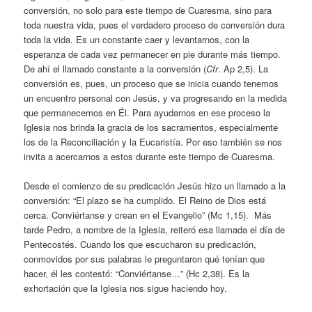
conversión, no solo para este tiempo de Cuaresma, sino para
toda nuestra vida, pues el verdadero proceso de conversión dura
toda la vida. Es un constante caer y levantarnos, con la
esperanza de cada vez permanecer en pie durante más tiempo.
De ahí el llamado constante a la conversión (
Cfr
. Ap 2,5). La
conversión es, pues, un proceso que se inicia cuando tenemos
un encuentro personal con Jesús, y va progresando en la medida
que permanecemos en Él. Para ayudarnos en ese proceso la
Iglesia nos brinda la gracia de los sacramentos, especialmente
los de la Reconciliación y la Eucaristía. Por eso también se nos
invita a acercarnos a estos durante este tiempo de Cuaresma.
Desde el comienzo de su predicación Jesús hizo un llamado a la
conversión: “El plazo se ha cumplido. El Reino de Dios está
cerca. Conviértanse y crean en el Evangelio” (Mc 1,15). Más
tarde Pedro, a nombre de la Iglesia, reiteró esa llamada el día de
Pentecostés. Cuando los que escucharon su predicación,
conmovidos por sus palabras le preguntaron qué tenían que
hacer, él les contestó: “Conviértanse…” (Hc 2,38). Es la
exhortación que la Iglesia nos sigue haciendo hoy.