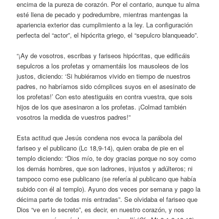
encima de la pureza de corazón. Por el contario, aunque tu alma
esté llena de pecado y podredumbre, mientras mantengas la
apariencia exterior das cumplimiento a la ley. La configuración
perfecta del “actor”, el hipócrita griego, el “sepulcro blanqueado”.
“¡Ay de vosotros, escribas y fariseos hipócritas, que edificáis
sepulcros a los profetas y ornamentáis los mausoleos de los
justos, diciendo: ‘Si hubiéramos vivido en tiempo de nuestros
padres, no habríamos sido cómplices suyos en el asesinato de
los profetas!’ Con esto atestiguáis en contra vuestra, que sois
hijos de los que asesinaron a los profetas. ¡Colmad también
vosotros la medida de vuestros padres!”
Esta actitud que Jesús condena nos evoca la parábola del
fariseo y el publicano (Lc 18,9-14), quien oraba de pie en el
templo diciendo: “Dios mío, te doy gracias porque no soy como
los demás hombres, que son ladrones, injustos y adúlteros; ni
tampoco como ese publicano (se refería al publicano que había
subido con él al templo). Ayuno dos veces por semana y pago la
décima parte de todas mis entradas”. Se olvidaba el fariseo que
Dios “ve en lo secreto”, es decir, en nuestro corazón, y nos