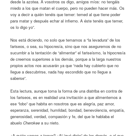
desde la azotea. A vosotros os digo, amigos míos: no tengáis
miedo a los que matan el cuerpo, pero no pueden hacer más. Os
voy a decir a quién tenéis que temer: temed al que tiene poder
para matar y después echar al infierno. A éste tenéis que temer,
os lo digo yo”.
Nos está diciendo, no solo que temamos a “la levadura” de los
fariseos, o sea, su hipocresía, sino que nos aseguremos de no
sucumbir a la tentación de “alimentar” el fariseísmo, la hipocresía
de creernos superiores a los demás, porque a la larga nuestros
propios actos nos acusarán ya que “nada hay cubierto que no
llegue a descubrirse, nada hay escondido que no llegue a
saberse”.
Esta lectura, aunque toma la forma de una diatriba en contra de
los fariseos, es en realidad una invitación a que alimentemos a
ese “lobo” que habita en nosotros que es alegría, paz amor,
esperanza, serenidad, humildad, bondad, benevolencia, empatía,
generosidad, verdad, compasión y fe, del que le hablaba el
abuelo
Cherokee
a su nieto.
¿A quién vamos a temer? ¿Al “qué dirán” de los demás, o al que