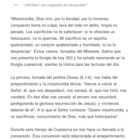
“¡Oh Dios!, ten compasión de este pecador”.
“Misericordia, Dios mío, por tu bondad, por tu inmensa
compasión borra mi culpa; lava del todo mi delito, limpia mi
pecado. Los sacrificios no te satisfacen: si te ofreciera un
holocausto, no lo querrías. Mi sacrificio es un espíritu
quebrantado; un corazón quebrantado y humillado, tú no lo
desprecias”. Estos versos, tomados del
Miserere
, Salmo que
nos presenta la liturgia de hoy (50) y ha estado resonando en la
liturgia cuaresmal, sientan la tónica para las lecturas del día.
La primera, tomada del profeta Oseas (6,1-6), nos habla del
arrepentimiento y la misericordia divina: “Vamos a volver al
Señor: él, que nos despedazó, nos sanará; él, que nos hirió, nos
vendará. En dos días nos sanará; al tercero nos resucitará
(prefigurando la gloriosa resurrección de Jesús); y viviremos
delante de él”. A lo que el Señor contesta: “Quiero misericordia, y
no sacrificios; conocimiento de Dios, más que holocaustos”.
Durante este tiempo de Cuaresma se nos hace un llamado a la
conversión. Esa conversión está relacionada al arrepentimiento,