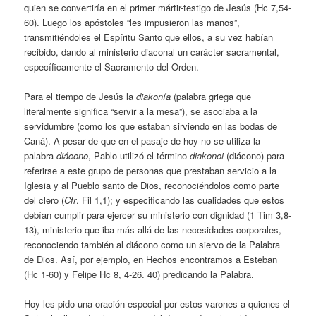
quien se convertiría en el primer mártir-testigo de Jesús (Hc 7,54-
60). Luego los apóstoles “les impusieron las manos”,
transmitiéndoles el Espíritu Santo que ellos, a su vez habían
recibido, dando al ministerio diaconal un carácter sacramental,
específicamente el Sacramento del Orden.
Para el tiempo de Jesús la
diakonía
(palabra griega que
literalmente significa “servir a la mesa”), se asociaba a la
servidumbre (como los que estaban sirviendo en las bodas de
Caná). A pesar de que en el pasaje de hoy no se utiliza la
palabra
diácono
, Pablo utilizó el término
diakonoi
(diácono) para
referirse a este grupo de personas que prestaban servicio a la
Iglesia y al Pueblo santo de Dios, reconociéndolos como parte
del clero (
Cfr
. Fil 1,1); y especificando las cualidades que estos
debían cumplir para ejercer su ministerio con dignidad (1 Tim 3,8-
13), ministerio que iba más allá de las necesidades corporales,
reconociendo también al diácono como un siervo de la Palabra
de Dios. Así, por ejemplo, en Hechos encontramos a Esteban
(Hc 1-60) y Felipe Hc 8, 4-26. 40) predicando la Palabra.
Hoy les pido una oración especial por estos varones a quienes el