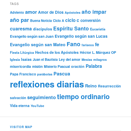
TAGS
año impar
amor
Amor de Dios
Adviento
Apóstoles
año par
ciclo c
conversión
Buena Noticia
Ciclo A
Espíritu Santo
cuaresma
discípulos
Eucaristía
Evangelio según san Lucas
Evangelio según san Juan
Fano
fe
Evangelio según san Mateo
fariseos
Hechos de los Apóstoles
Héctor L. Márquez OP
Fiesta Litúrgica
Isaías
Ley del amor
Iglesia
Juan el Bautista
Mesías
milagros
Palabra
misericordia
oración
misión
Misterio Pascual
Pascua
Papa Francisco
parábolas
reflexiones diarias
Reino
Resurrección
tiempo ordinario
seguimiento
salvación
Vida eterna
YouTube
VISITOR MAP