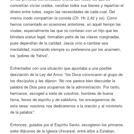
convertían vivían unidos, vendían todos sus bienes y repartían el
dinero entre todos, según las necesidades de cada cual. Del
mismo modo compartían la comida (
Cfr
. Hc 2,42 y ss). Como
hemos comentado en ocasiones anteriores, en aquél tiempo las
viudas, especialmente las que no contaran con un hijo que les
brindara
status
legal, formaban parte de las clases marginadas,
pues dependían de la caridad. Jesús vino a cambiar esa
mentalidad, mostrando siempre su preferencia por los
anamwin
,
los “pobres de Yahvé”.
Enfrentados con una situación que apuntaba a una posible
desviación de la Ley del Amor, “los Doce convocaron al grupo de
los discípulos y les dijeron: ‘No nos parece bien descuidar la
palabra de Dios para ocuparnos de la administración. Por tanto,
hermanos, escoged a siete de vosotros, hombres de buena
fama, llenos de espíritu y de sabiduría, los encargaremos de
esta tarea: nosotros nos dedicaremos a la oración y al ministerio
de la palabra’”.
Entonces, guiados por el Espíritu Santo, escogieron los primeros
siete diáconos de la Iglesia Universal, entre ellos a Esteban,