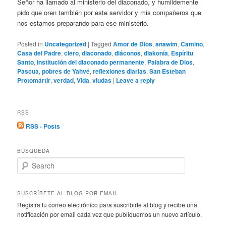
Señor ha llamado al ministerio del diaconado, y humildemente
pido que oren también por este servidor y mis compañeros que
nos estamos preparando para ese ministerio.
Posted in
Uncategorized
|
Tagged
Amor de Dios
,
anawim
,
Camino
,
Casa del Padre
,
clero
,
diaconado
,
diáconos
,
diakonía
,
Espíritu
Santo
,
institución del diaconado permanente
,
Palabra de Dios
,
Pascua
,
pobres de Yahvé
,
reflexiones diarias
,
San Esteban
Protomártir
,
verdad
,
Vida
,
viudas
|
Leave a reply
RSS
RSS - Posts
BÚSQUEDA
S
e
a
r
SUSCRÍBETE AL BLOG POR EMAIL
c
Registra tu correo electrónico para suscribirte al blog y recibe una
h
notificación por email cada vez que publiquemos un nuevo artículo.