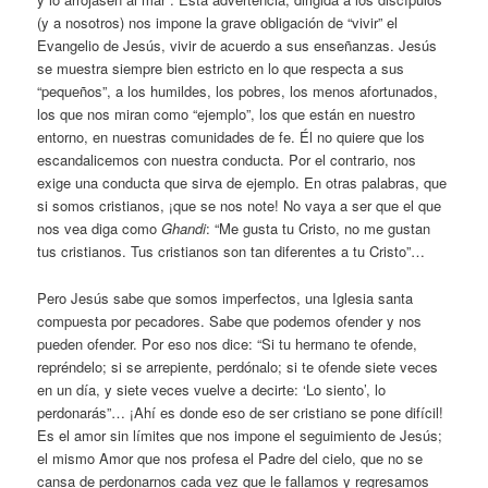
(y a nosotros) nos impone la grave obligación de “vivir” el
Evangelio de Jesús, vivir de acuerdo a sus enseñanzas. Jesús
se muestra siempre bien estricto en lo que respecta a sus
“pequeños”, a los humildes, los pobres, los menos afortunados,
los que nos miran como “ejemplo”, los que están en nuestro
entorno, en nuestras comunidades de fe. Él no quiere que los
escandalicemos con nuestra conducta. Por el contrario, nos
exige una conducta que sirva de ejemplo. En otras palabras, que
si somos cristianos, ¡que se nos note! No vaya a ser que el que
nos vea diga como
Ghandi
: “Me gusta tu Cristo, no me gustan
tus cristianos. Tus cristianos son tan diferentes a tu Cristo”…
Pero Jesús sabe que somos imperfectos, una Iglesia santa
compuesta por pecadores. Sabe que podemos ofender y nos
pueden ofender. Por eso nos dice: “Si tu hermano te ofende,
repréndelo; si se arrepiente, perdónalo; si te ofende siete veces
en un día, y siete veces vuelve a decirte: ‘Lo siento’, lo
perdonarás”… ¡Ahí es donde eso de ser cristiano se pone difícil!
Es el amor sin límites que nos impone el seguimiento de Jesús;
el mismo Amor que nos profesa el Padre del cielo, que no se
cansa de perdonarnos cada vez que le fallamos y regresamos