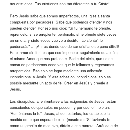
tus cristianos. Tus cristianos son tan diferentes a tu Cristo” …
Pero Jesús sabe que somos imperfectos, una Iglesia santa
compuesta por pecadores. Sabe que podemos ofender y nos
pueden ofender. Por eso nos dice: “Si tu hermano te ofende,
repréndelo; si se arrepiente, perdónalo; si te ofende siete veces
en un día, y siete veces vuelve a decirte: ‘Lo siento’, lo
perdonarás” … ¡Ahí es donde eso de ser cristiano se pone difícil!
Es el amor sin límites que nos impone el seguimiento de Jesús;
el mismo Amor que nos profesa el Padre del cielo, que no se
cansa de perdonarnos cada vez que le fallamos y regresamos
arrepentidos. Eso solo se logra mediante una adhesión
incondicional a Jesús. Y esa adhesión incondicional solo es
posible mediante un acto de fe. Creer en Jesús y creerle a
Jesús.
Los discípulos, al enfrentarse a las exigencias de Jesús, están
conscientes de que solos no pueden, y por eso le imploran:
“Auméntanos la fe”. Jesús, al contestarles, les establece la
medida de fe que espera de ellos (nosotros): “Si tuvierais fe
como un granito de mostaza, diríais a esa morera: ‘Arráncate de