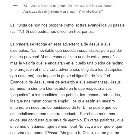
“Si tuvierais fe como un granito de mostaza, diríais a esa morera:
‘Arráncate de raíz y plántate en el mar’. Y os obedecería”.
La liturgia de hoy nos propone como lectura evangélica un pasaje
(Lc 17,1-6) que podríamos dividir en tres partes.
La primera se recoge en esta advertencia de Jesús a sus
discípulos: “Es inevitable que sucedan escándalos; pero ¡ay del
que los provoca! Al que escandaliza a uno de estos pequeños,
más le valdría que le encajaran en el cuello una piedra de molino
y lo arrojasen al mar”. Esta advertencia, dirigida a los discípulos
(y a nosotros) nos impone la grave obligación de “vivir” el
Evangelio de Jesús, vivir de acuerdo a sus enseñanzas. Jesús
se muestra siempre bien estricto en lo que respecta a sus
“pequeños”, a los humildes, los pobres, los menos afortunados,
los que nos miran como “ejemplo”, los que están en nuestro
entorno, en nuestras comunidades de fe. Él no quiere que los
escandalicemos con nuestra conducta. Por el contrario, nos
exige una conducta que sirva de ejemplo. En otras palabras, que
si somos cristianos, ¡que se nos note! No vaya a ser que el que
nos vea diga como
Ghandi
: “Me gusta tu Cristo, no me gustan