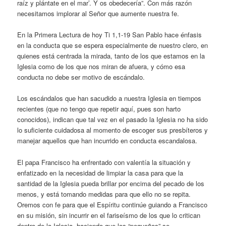
raíz y plántate en el mar’. Y os obedecería”. Con más razón
necesitamos implorar al Señor que aumente nuestra fe.
En la Primera Lectura de hoy Ti 1,1-19 San Pablo hace énfasis
en la conducta que se espera especialmente de nuestro clero, en
quienes está centrada la mirada, tanto de los que estamos en la
Iglesia como de los que nos miran de afuera, y cómo esa
conducta no debe ser motivo de escándalo.
Los escándalos que han sacudido a nuestra Iglesia en tiempos
recientes (que no tengo que repetir aquí, pues son harto
conocidos), indican que tal vez en el pasado la Iglesia no ha sido
lo suficiente cuidadosa al momento de escoger sus presbíteros y
manejar aquellos que han incurrido en conducta escandalosa.
El papa Francisco ha enfrentado con valentía la situación y
enfatizado en la necesidad de limpiar la casa para que la
santidad de la Iglesia pueda brillar por encima del pecado de los
menos, y está tomando medidas para que ello no se repita.
Oremos con fe para que el Espíritu continúe guiando a Francisco
en su misión, sin incurrir en el fariseísmo de los que lo critican
dentro de la Iglesia, haciendo que los “pequeños” se