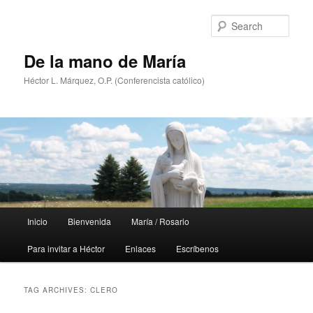
Skip
Skip
to
to
Sear
primary
secondary
content
content
De la mano de María
Héctor L. Márquez, O.P. (Conferencista católico)
Main
Inicio
Bienvenida
María / Rosario
menu
Para invitar a Héctor
Enlaces
Escríbenos
TAG ARCHIVES:
CLERO