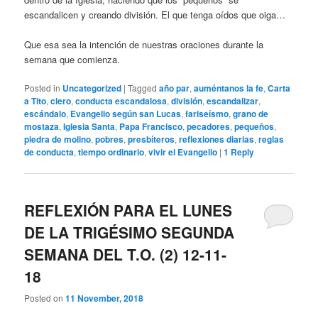
escandalicen y creando división. El que tenga oídos que oiga…
Que esa sea la intención de nuestras oraciones durante la
semana que comienza.
Posted in
Uncategorized
|
Tagged
año par
,
auméntanos la fe
,
Carta
a Tito
,
clero
,
conducta escandalosa
,
división
,
escandalizar
,
escándalo
,
Evangelio según san Lucas
,
fariseísmo
,
grano de
mostaza
,
Iglesia Santa
,
Papa Francisco
,
pecadores
,
pequeños
,
piedra de molino
,
pobres
,
presbíteros
,
reflexiones diarias
,
reglas
de conducta
,
tiempo ordinario
,
vivir el Evangelio
|
1
Reply
REFLEXIÓN PARA EL LUNES
DE LA TRIGÉSIMO SEGUNDA
SEMANA DEL T.O. (2) 12-11-
18
Posted on
11 November, 2018