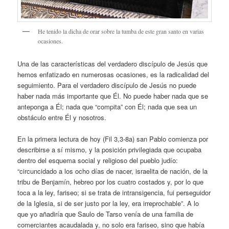
He tenido la dicha de orar sobre la tumba de este gran santo en varias
ocasiones.
Una de las características del verdadero discípulo de Jesús que
hemos enfatizado en numerosas ocasiones, es la radicalidad del
seguimiento. Para el verdadero discípulo de Jesús no puede
haber nada más importante que Él. No puede haber nada que se
anteponga a Él; nada que “compita” con Él; nada que sea un
obstáculo entre Él y nosotros.
En la primera lectura de hoy (Fil 3,3-8a) san Pablo comienza por
describirse a sí mismo, y la posición privilegiada que ocupaba
dentro del esquema social y religioso del pueblo judío:
“circuncidado a los ocho días de nacer, israelita de nación, de la
tribu de Benjamín, hebreo por los cuatro costados y, por lo que
toca a la ley, fariseo; si se trata de intransigencia, fui perseguidor
de la Iglesia, si de ser justo por la ley, era irreprochable”. A lo
que yo añadiría que Saulo de Tarso venía de una familia de
comerciantes acaudalada y, no solo era fariseo, sino que había