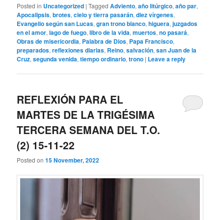
Posted in
Uncategorized
|
Tagged
Adviento
,
año litúrgico
,
año par
,
Apocalipsis
,
brotes
,
cielo y tierra pasarán
,
diez vírgenes
,
Evangelio según san Lucas
,
gran trono blanco
,
higuera
,
juzgados
en el amor
,
lago de fuego
,
libro de la vida
,
muertos
,
no pasará
,
Obras de misericordia
,
Palabra de Dios
,
Papa Francisco
,
preparados
,
reflexiones diarias
,
Reino
,
salvación
,
san Juan de la
Cruz
,
segunda venida
,
tiempo ordinario
,
trono
|
Leave a reply
REFLEXIÓN PARA EL
MARTES DE LA TRIGÉSIMA
TERCERA SEMANA DEL T.O.
(2) 15-11-22
Posted on
15 November, 2022