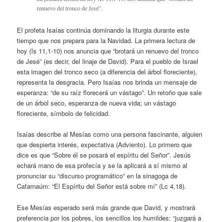
renuevo del tronco de Jesé”.
El profeta Isaías continúa dominando la liturgia durante este
tiempo que nos prepara para la Navidad. La primera lectura de
hoy (Is 11,1-10) nos anuncia que “brotará un renuevo del tronco
de Jesé” (es decir, del linaje de David). Para el pueblo de Israel
esta imagen del tronco seco (a diferencia del árbol floreciente),
representa la desgracia. Pero Isaías nos brinda un mensaje de
esperanza: “de su raíz florecerá un vástago”. Un retoño que sale
de un árbol seco, esperanza de nueva vida; un vástago
floreciente, símbolo de felicidad.
Isaías describe al Mesías como una persona fascinante, alguien
que despierta interés, expectativa (Adviento). Lo primero que
dice es que “Sobre él se posará el espíritu del Señor”. Jesús
echará mano de esa profecía y se la aplicará a sí mismo al
pronunciar su “discurso programático” en la sinagoga de
Cafarnaúm: “El Espíritu del Señor está sobre mí” (Lc 4,18).
Ese Mesías esperado será más grande que David, y mostrará
preferencia por los pobres, los sencillos los humildes: “juzgará a