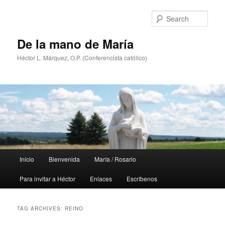
Skip
Skip
to
to
Sear
primary
secondary
content
content
De la mano de María
Héctor L. Márquez, O.P. (Conferencista católico)
Main
Inicio
Bienvenida
María / Rosario
menu
Para invitar a Héctor
Enlaces
Escríbenos
TAG ARCHIVES:
REINO