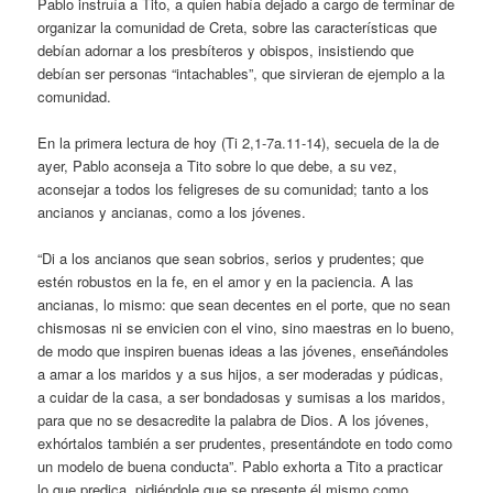
Pablo instruía a Tito, a quien había dejado a cargo de terminar de
organizar la comunidad de Creta, sobre las características que
debían adornar a los presbíteros y obispos, insistiendo que
debían ser personas “intachables”, que sirvieran de ejemplo a la
comunidad.
En la primera lectura de hoy (Ti 2,1-7a.11-14), secuela de la de
ayer, Pablo aconseja a Tito sobre lo que debe, a su vez,
aconsejar a todos los feligreses de su comunidad; tanto a los
ancianos y ancianas, como a los jóvenes.
“Di a los ancianos que sean sobrios, serios y prudentes; que
estén robustos en la fe, en el amor y en la paciencia. A las
ancianas, lo mismo: que sean decentes en el porte, que no sean
chismosas ni se envicien con el vino, sino maestras en lo bueno,
de modo que inspiren buenas ideas a las jóvenes, enseñándoles
a amar a los maridos y a sus hijos, a ser moderadas y púdicas,
a cuidar de la casa, a ser bondadosas y sumisas a los maridos,
para que no se desacredite la palabra de Dios. A los jóvenes,
exhórtalos también a ser prudentes, presentándote en todo como
un modelo de buena conducta”. Pablo exhorta a Tito a practicar
lo que predica, pidiéndole que se presente él mismo como