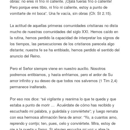
obras: no eres ni frío ni caliente. ¡Ojalá fueras frío o caliente!
Pero porque eres tibio, ni frío ni caliente, estoy a punto de
vomitarte de mi boca”. Una fe vacía, sin obras (Cfr. St 2.15).
La actitud de aquellas primeras comunidades cristianas no dista
mucho de nuestras comunidades del siglo XXI. Hemos caído en
la rutina, hemos perdido la capacidad de interpretar los signos de
los tiempos, las persecuciones de los cristianos parecela algo
distante; nuestra fe se ha entibiado, hemos perdido el sentido del
anuncio del Reino.
Pero el Señor siempre viene en nuestro auxilio. Nosotros
podremos entibiarnos, y hasta enfriarnos, pero el ardor de Su
amor infinito y su deseo de que todos nos salvemos (1 Tim 2,4)
permanece inalterado.
Por eso nos dice: “sé vigilante y reanima lo que te queda y que
estaba a punto de morir … Acuérdate de cómo has recibido y
escuchado mi palabra, y guárdala y conviértete”; y luego remata
con esa hermosa afirmación llena de amor: “Yo, a cuantos amo,
reprendo y corrijo; ten, pues, celo y conviértete. Mira, estoy de
pie a la puerta y llamo. Si alguien escucha mi voz y abre la