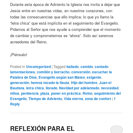
Durante esta época de Adviento la Iglesia nos invita a dejar que
Jesús entre en nuestras vidas, en nuestros corazones, con
todas las consecuencias que ello implica; lo que yo llamo la
“letra chica” que está implícita en el seguimiento del Evangelio.
Pidamos al Señor que nos ayude a comprender que el momento
de cambiar y comprometernos es “ahora”. Solo así seremos
acreedores del Reino.
¡Piénsalo!
Posted in
Uncategorized
|
Tagged
bailado
,
cambio
,
cantado
lamentaciones
,
comilón y borracho
,
conversión
,
escuchar la
Palabra de Dios
,
Evangelio según san Mateo
,
exigente
,
generación
,
hemos tocado la flauta
,
Hijo del hombre
,
Juan el
Bautista
,
letra chica
,
llorado
,
Navidad por adelantado
,
necesidad
,
niños
,
penitencia
,
plaza
,
poner en práctica
,
Reino
,
seguimiento del
Evangelio
,
Tiempo de Adviento
,
Vida eterna
,
zona de confort
|
1
Reply
REFLEXIÓN PARA EL