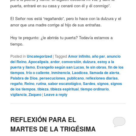
puerta, entraré en su casa y cenaré con él y él conmigo”.
El Señor nos está “regañando”, pero lo hace con la dulzura y el
amor que una madre corrige al hijo de sus entrañas.
Hoy te pregunto: ¿le abrirás tu puerta? Todavía estamos a
tiempo.
Posted in
Uncategorized
|
Tagged
Amor infinito
,
año par
,
anuncio
del Reino
,
Apocalipsis
,
ardor
,
conversión
,
dulzura
,
estoy a la
puerta y llamo
,
Evangelio según san Lucas
,
fe sin obras
,
fin de los
tiempos
,
frío o caliente
,
inminencia
,
Laodicea
,
llamada de alerta
,
Palabra de Dios
,
persecuciones
,
publicano
,
reflexiones diarias
,
regaño
,
Reino
,
rutina
,
sabor escatológico
,
Sardes
,
signos
,
signos
de los tiempos
,
tibieza
,
tibieza espiritual
,
tiempo ordinario
,
vigilancia
,
Zaqueo
|
Leave a reply
REFLEXIÓN PARA EL
MARTES DE LA TRIGÉSIMA