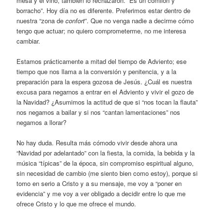
mesa y el vino, también lo rechazaron. “Es un comilón y
borracho”. Hoy día no es diferente. Preferimos estar dentro de
nuestra “zona de
confort
”. Que no venga nadie a decirme cómo
tengo que actuar; no quiero comprometerme, no me interesa
cambiar.
Estamos prácticamente a mitad del tiempo de Adviento; ese
tiempo que nos llama a la conversión y penitencia, y a la
preparación para la espera gozosa de Jesús. ¿Cuál es nuestra
excusa para negarnos a entrar en el Adviento y vivir el gozo de
la Navidad? ¿Asumimos la actitud de que si “nos tocan la flauta”
nos negamos a bailar y si nos “cantan lamentaciones” nos
negamos a llorar?
No hay duda. Resulta más cómodo vivir desde ahora una
“Navidad por adelantado” con la fiesta, la comida, la bebida y la
música “típicas” de la época, sin compromiso espiritual alguno,
sin necesidad de cambio (me siento bien como estoy), porque si
tomo en serio a Cristo y a su mensaje, me voy a “poner en
evidencia” y me voy a ver obligado a decidir entre lo que me
ofrece Cristo y lo que me ofrece el mundo.