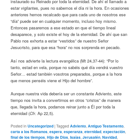
instaurado su Reinado por toda la eternidad. De ahí el llamado a
estar vigilantes, pues no sabemos el día ni la hora. En ocasiones
anteriores hemos recalcado que para cada uno de nosotros ese
“día” puede ser en cualquier momento, incluso hoy mismo.
Entonces pasaremos a ese estado en que el tiempo lineal
desaparece, y solo existe el hoy de la eternidad. De ahí que san
Pablo nos exhorta a estar “vestidos” de nuestro Señor
Jesucristo, para que esa “hora” no nos sorprenda en pecado.
Así nos advierte la lectura evangélica (Mt 24,37-44): “Por lo
tanto, estad en vela, porque no sabéis qué día vendrá vuestro
Señor… estad también vosotros preparados, porque a la hora
que menos penséis viene el Hijo del hombre”.
Aunque nuestra vida debería ser un constante Adviento, este
tiempo nos invita a convertirnos en otros “cristos” de manera
que, llegada la hora, podamos reinar junto a Él por toda la
eternidad (
Cfr
. Ap 22,5).
Posted in
Uncategorized
|
Tagged
Adviento
,
Antiguo Testamento
,
carta a los Romanos
,
espera
,
esperanza
,
eternidad
,
expectación
,
final de los tiempos
,
Hijo de Dios
,
Isaías
,
Jerusalén
,
Navidad
,