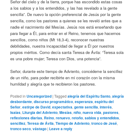
Señor del cielo y de la tierra, porque has escondido estas cosas
a los sabios y a los entendidos, y las has revelado a la gente
sencilla”. De nuevo la opción preferencial de Jesús por la gente
sencilla, como los pastores a quienes se les reveló antes que a
nadie el nacimiento del Mesías. Jesús nos está enseñando que
para llegar a Él, para entrar en el Reino, tenemos que hacernos
sencillos, como niños (Mt 18,3-4), reconocer nuestras
debilidades, nuestra incapacidad de llegar a Él por nuestros
propios méritos. Como decía santa Teresa de Ávila: “Teresa sola
es una pobre mujer; Teresa con Dios, una potencia”.
Señor, durante este tiempo de Adviento, concédeme la sencillez
de un niño, para poder recibirte en mi corazón con la misma
humildad y alegría que te recibieron los pastores.
Posted in
Uncategorized
|
Tagged
alegría del Espíritu Santo
,
alegría
desbordante
,
discurso programático
,
esperanza
,
espíritu del
Señor
,
estirpe de David
,
expectativa
,
gente sencilla
,
interés
,
Isaías
,
Liturgia del Adviento
,
Mesías
,
niño
,
nueva vida
,
pastores
,
reflexiones diarias
,
Reino
,
renuevo
,
retoño
,
sabios y entendidos
,
sencillez
,
Teresa de Ávila
,
Tiempo de Adviento
,
tronco de Jesé
,
tronco seco
,
vástago
|
Leave a reply