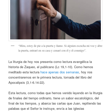
“Mira, estoy de pie a la puerta y llamo. Si alguien escucha mi voz y abre
la puerta, entraré en su casa y cenaré con él y él conmigo”.
La liturgia de hoy nos presenta como lectura evangélica la
historia de Zaqueo, el publicano (Lc 19,1-10). Como hemos
meditado esta lectura
hace apenas dos semanas
, hoy nos
concentraremos en le primera lectura, tomada del libro del
Apocalipsis (3,1-6.14-22).
Esta lectura, como todas que hemos venido leyendo en la liturgia
de finales del tiempo ordinario, tiene un sabor escatológico, del
final de los tiempos, y abarca las cartas que Juan, repitiendo las
palabas que el Señor le instruye, envía a las iglesias