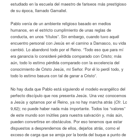
estudiado en la escuela del maestro de fariseos más prestigioso
de su época, llamado Gamaliel.
Pablo venía de un ambiente religioso basado en medios
humanos, en el estricto cumplimiento de unas reglas de
conducta, en unos “títulos”. Sin embargo, cuando tuvo aquél
encuentro personal con Jesús en el camino a Damasco, su vida
cambió. Lo abandonó todo por el Reino. “Todo eso que para mí
era ganancia lo consideré pérdida comparado con Cristo; más
aún, todo lo estimo pérdida comparado con la excelencia del
conocimiento de Cristo Jesús, mi Señor. Por él lo perdí todo, y
todo lo estimo basura con tal de ganar a Cristo”.
No hay duda que Pablo está siguiendo el modelo evangélico del
perfecto discípulo que nos presenta Jesús. Una vez conocemos
a Jesús y optamos por el Reino, ya no hay marcha atrás (
Cfr
. Lc
9,62); no puede haber nada más importante. Todos los “valores”
de este mundo son inútiles para nuestra salvación y, más aún,
pueden convertirse en obstáculos. Por eso tenemos que estar
dispuestos a desprendernos de ellos, dejarlos atrás, como el
exceso de carga que se arroja por la borda del buque a punto de