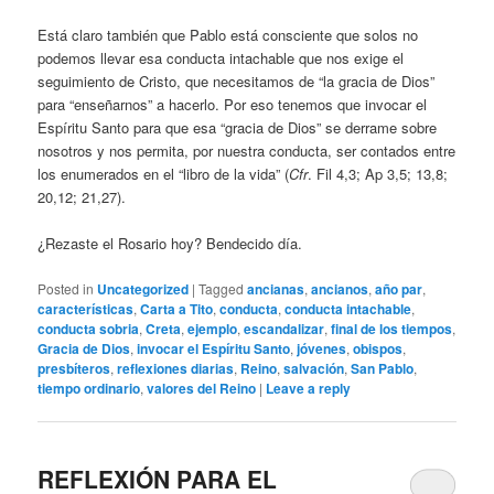
Está claro también que Pablo está consciente que solos no
podemos llevar esa conducta intachable que nos exige el
seguimiento de Cristo, que necesitamos de “la gracia de Dios”
para “enseñarnos” a hacerlo. Por eso tenemos que invocar el
Espíritu Santo para que esa “gracia de Dios” se derrame sobre
nosotros y nos permita, por nuestra conducta, ser contados entre
los enumerados en el “libro de la vida” (
Cfr
. Fil 4,3; Ap 3,5; 13,8;
20,12; 21,27).
¿Rezaste el Rosario hoy? Bendecido día.
Posted in
Uncategorized
|
Tagged
ancianas
,
ancianos
,
año par
,
características
,
Carta a Tito
,
conducta
,
conducta intachable
,
conducta sobria
,
Creta
,
ejemplo
,
escandalizar
,
final de los tiempos
,
Gracia de Dios
,
invocar el Espíritu Santo
,
jóvenes
,
obispos
,
presbíteros
,
reflexiones diarias
,
Reino
,
salvación
,
San Pablo
,
tiempo ordinario
,
valores del Reino
|
Leave a reply
REFLEXIÓN PARA EL