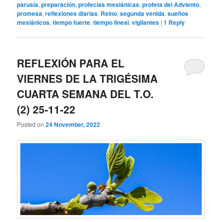
parusía
,
preparación
,
profecías mesiánicas
,
profeta del Adviento
,
promesa
,
reflexiones diarias
,
Reino
,
segunda venida
,
sueños
mesiánicos
,
tiempo fuerte
,
tiempo lineal
,
vigilantes
|
1
Reply
REFLEXIÓN PARA EL
VIERNES DE LA TRIGÉSIMA
CUARTA SEMANA DEL T.O.
(2) 25-11-22
Posted on
24 November, 2022