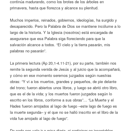
continúa madurando, como los brotes de los árboles en
primavera, hasta que florezca y alcance su plenitud.
Muchos imperios, reinados, gobiernos, ideologías, ha surgido y
desaparecido. Pero la Palabra de Dios se mantiene incólume a lo
largo de la historia. Y la Iglesia (nosotros) está encargada de
asegurarse que esa Palabra siga floreciendo para que la
salvación alcance a todos. “El cielo y la tierra pasarán, mis
palabras no pasarán”.
La primera lectura (Ap 20,1-4.11-21), por su parte, también nos
remite la segunda venida de Jesús y al juicio que la acompañará,
y cómo en ese momento seremos juzgados según nuestras
obras: “Y vi a los muertos, grandes y pequeños, de pie delante
del trono; fueron abiertos unos libros, y luego se abrió otro libro,
que es el de la vida; y los muertos fueron juzgados según lo
escrito en los libros, conforme a sus obras”… “La Muerte y el
Hades fueron arrojados al lago de fuego –este lago de fuego es
la muerte segunda– y el que no se halló inscrito en el libro de la
vida fue arrojado al lago de fuego”.
De nada nos vale ir a misa diaria, ni participar en incontables