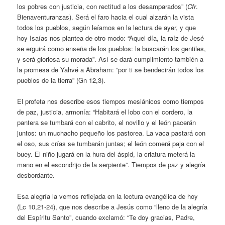
los pobres con justicia, con rectitud a los desamparados” (
Cfr
.
Bienaventuranzas). Será el faro hacia el cual alzarán la vista
todos los pueblos, según leíamos en la lectura de ayer, y que
hoy Isaías nos plantea de otro modo: “Aquel día, la raíz de Jesé
se erguirá como enseña de los pueblos: la buscarán los gentiles,
y será gloriosa su morada”. Así se dará cumplimiento también a
la promesa de Yahvé a Abraham: “por ti se bendecirán todos los
pueblos de la tierra” (Gn 12,3).
El profeta nos describe esos tiempos mesiánicos como tiempos
de paz, justicia, armonía: “Habitará el lobo con el cordero, la
pantera se tumbará con el cabrito, el novillo y el león pacerán
juntos: un muchacho pequeño los pastorea. La vaca pastará con
el oso, sus crías se tumbarán juntas; el león comerá paja con el
buey. El niño jugará en la hura del áspid, la criatura meterá la
mano en el escondrijo de la serpiente”. Tiempos de paz y alegría
desbordante.
Esa alegría la vemos reflejada en la lectura evangélica de hoy
(Lc 10,21-24), que nos describe a Jesús como “lleno de la alegría
del Espíritu Santo”, cuando exclamó: “Te doy gracias, Padre,