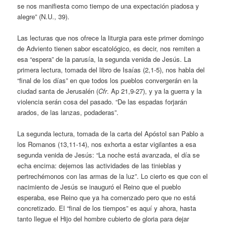
se nos manifiesta como tiempo de una expectación piadosa y
alegre” (N.U., 39).
Las lecturas que nos ofrece la liturgia para este primer domingo
de Adviento tienen sabor escatológico, es decir, nos remiten a
esa “espera” de la parusía, la segunda venida de Jesús. La
primera lectura, tomada del libro de Isaías (2,1-5), nos habla del
“final de los días” en que todos los pueblos convergerán en la
ciudad santa de Jerusalén (
Cfr
. Ap 21,9-27), y ya la guerra y la
violencia serán cosa del pasado. “De las espadas forjarán
arados, de las lanzas, podaderas”.
La segunda lectura, tomada de la carta del Apóstol san Pablo a
los Romanos (13,11-14), nos exhorta a estar vigilantes a esa
segunda venida de Jesús: “La noche está avanzada, el día se
echa encima: dejemos las actividades de las tinieblas y
pertrechémonos con las armas de la luz”. Lo cierto es que con el
nacimiento de Jesús se inauguró el Reino que el pueblo
esperaba, ese Reino que ya ha comenzado pero que no está
concretizado. El “final de los tiempos” es aquí y ahora, hasta
tanto llegue el Hijo del hombre cubierto de gloria para dejar