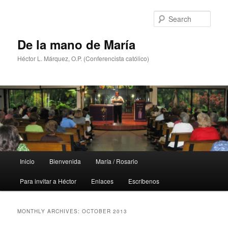
Skip
Skip
to
to
Sear
primary
secondary
content
content
De la mano de María
Héctor L. Márquez, O.P. (Conferencista católico)
Main
Inicio
Bienvenida
María / Rosario
menu
Para invitar a Héctor
Enlaces
Escríbenos
MONTHLY ARCHIVES:
OCTOBER 2013