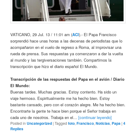
VATICANO, 29 Jul. 13 / 11:01 am (
ACI
).- El Papa Francisco
sorprendió hace unas horas a las decenas de periodistas que lo
acompañaron en el vuelo de regreso a Roma, al improvisar una
rueda de prensa. Sus respuestas ya comenzaron a dar la vuelta
al mundo y las tergiversaciones también. Compartimos la
transcripción que hizo el diario español El Mundo.
Transcripción de las respuestas del Papa en el avión / Diario
El Mundo:
Buenas tardes. Muchas gracias. Estoy contento. Ha sido un
viaje hermoso. Espiritualmente me ha hecho bien. Estoy
bastante cansado, pero con el corazón alegre. Me ha hecho bien.
Encontrarte la gente te hace bien porque el Señor trabaja en
cada uno de nosotros. Trabaja en el…
[continuar leyendo]
Posted in
Uncategorized
|
Tagged
foto
,
Francisco
,
Noticias
,
Papa
|
4
Replies