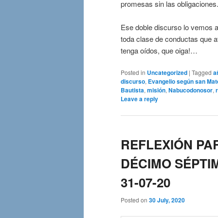
promesas sin las obligaciones
Ese doble discurso lo vemos a d
toda clase de conductas que ate
tenga oídos, que oiga!…
Posted in
Uncategorized
|
Tagged
a
discurso
,
Evangelio según san Mat
Bautista
,
misión
,
Nabucodonosor
,
Leave a reply
REFLEXIÓN PAR
DÉCIMO SÉPTIM
31-07-20
Posted on
30 July, 2020