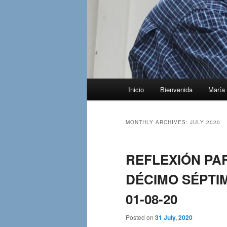
Main
Inicio
Bienvenida
María 
menu
MONTHLY ARCHIVES:
JULY 2020
REFLEXIÓN PA
DÉCIMO SÉPTIM
01-08-20
Posted on
31 July, 2020