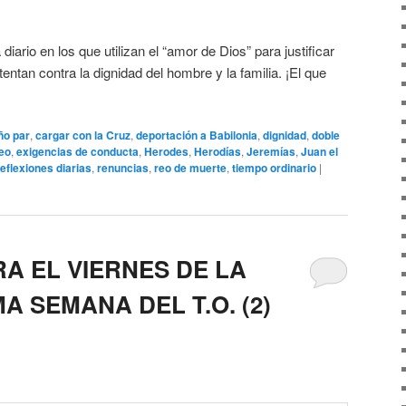
.
iario en los que utilizan el “amor de Dios” para justificar
ntan contra la dignidad del hombre y la familia. ¡El que
ño par
,
cargar con la Cruz
,
deportación a Babilonia
,
dignidad
,
doble
eo
,
exigencias de conducta
,
Herodes
,
Herodías
,
Jeremías
,
Juan el
reflexiones diarias
,
renuncias
,
reo de muerte
,
tiempo ordinario
|
A EL VIERNES DE LA
A SEMANA DEL T.O. (2)