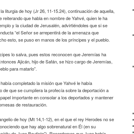
la liturgia de hoy (Jr 26, 11-15.24), continuación de aquella,
e reiterando que habla en nombre de Yahvé, quien le ha
templo y la ciudad de Jerusalén, advirtiéndoles que si se
nducta “el Señor se arrepentirá de la amenaza que
cho esto, se puso en manos de los príncipes y el pueblo.
íncipes lo salva, pues estos reconocen que Jeremías ha
ntonces Ajicán, hijo de Safán, se hizo cargo de Jeremías,
ueblo para matarlo”.
o había completado la misión que Yahvé le había
de que se cumpliera la profecía sobre la deportación a
 papel importante en consolar a los deportados y mantener
promesas de restauración.
ngelio de hoy (Mt 14,1-12), en el que el rey Herodes no se
onociendo que hay algo sobrenatural en Él (en su
espíritu de Juan Bautista”). Recordemos que Juan había