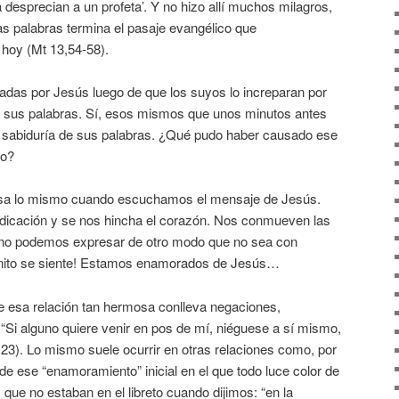
a desprecian a un profeta’. Y no hizo allí muchos milagros,
tas palabras termina el pasaje evangélico que
 hoy (Mt 13,54-58).
adas por Jesús luego de que los suyos lo increparan por
e sus palabras. Sí, esos mismos que unos minutos antes
a sabiduría de sus palabras. ¿Qué pudo haber causado ese
co?
sa lo mismo cuando escuchamos el mensaje de Jesús.
redicación y se nos hincha el corazón. Nos conmueven las
e no podemos expresar de otro modo que no sea con
nito se siente! Estamos enamorados de Jesús…
 esa relación tan hermosa conlleva negaciones,
: “Si alguno quiere venir en pos de mí, niéguese a sí mismo,
23). Lo mismo suele ocurrir en otras relaciones como, por
de ese “enamoramiento” inicial en el que todo luce color de
que no estaban en el libreto cuando dijimos: “en la