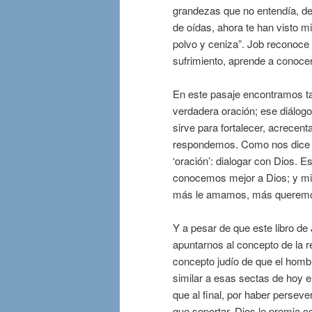
grandezas que no entendía, de
de oídas, ahora te han visto m
polvo y ceniza”. Job reconoce 
sufrimiento, aprende a conocer
En este pasaje encontramos ta
verdadera oración; ese diálogo
sirve para fortalecer, acrecen
respondemos. Como nos dic
‘oración’: dialogar con Dios. 
conocemos mejor a Dios; y m
más le amamos, más queremo
Y a pesar de que este libro de 
apuntarnos al concepto de la ret
concepto judío de que el homb
similar a esas sectas de hoy e
que al final, por haber persev
que soportar, Dios le premia co