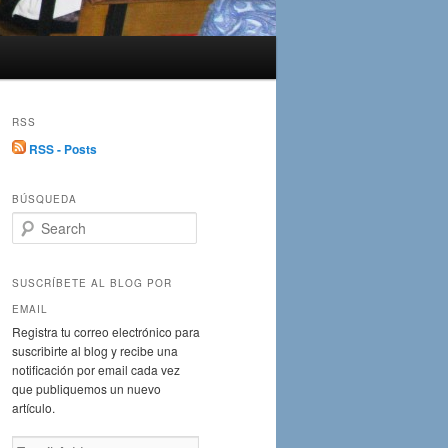
RSS
RSS - Posts
BÚSQUEDA
S
e
a
r
SUSCRÍBETE AL BLOG POR
c
EMAIL
h
Registra tu correo electrónico para
suscribirte al blog y recibe una
notificación por email cada vez
que publiquemos un nuevo
artículo.
Email