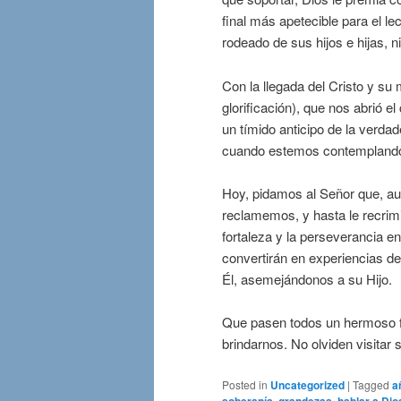
final más apetecible para el le
rodeado de sus hijos e hijas, n
Con la llegada del Cristo y su 
glorificación), que nos abrió el
un tímido anticipo de la verda
cuando estemos contemplando e
Hoy, pidamos al Señor que, au
reclamemos, y hasta le recri
fortaleza y la perseverancia en
convertirán en experiencias de
Él, asemejándonos a su Hijo.
Que pasen todos un hermoso f
brindarnos. No olviden visitar 
Posted in
Uncategorized
|
Tagged
a
soberanía
,
grandezas
,
hablar a Dio