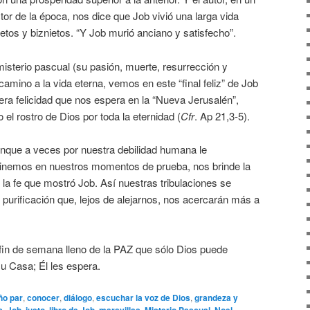
ctor de la época, nos dice que Job vivió una larga vida
ietos y biznietos. “Y Job murió anciano y satisfecho”.
misterio pascual (su pasión, muerte, resurrección y
 camino a la vida eterna, vemos en este “final feliz” de Job
dera felicidad que nos espera en la “Nueva Jerusalén”,
l rostro de Dios por toda la eternidad (
Cfr
. Ap 21,3-5).
nque a veces por nuestra debilidad humana le
minemos en nuestros momentos de prueba, nos brinde la
 la fe que mostró Job. Así nuestras tribulaciones se
 purificación que, lejos de alejarnos, nos acercarán más a
in de semana lleno de la PAZ que sólo Dios puede
su Casa; Él les espera.
ño par
,
conocer
,
diálogo
,
escuchar la voz de Dios
,
grandeza y
s
,
Job
,
justo
,
libro de Job
,
maravillas
,
Misterio Pascual
,
Noel