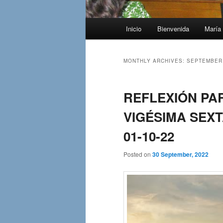
Main
Inicio
Bienvenida
María 
menu
MONTHLY ARCHIVES:
SEPTEMBER
REFLEXIÓN PA
VIGÉSIMA SEXT
01-10-22
Posted on
30 September, 2022