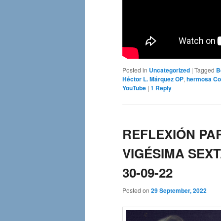
Posted in
Uncategorized
|
Tagged
B
Héctor L. Márquez OP
,
hermosa Co
YouTube
|
1
Reply
REFLEXIÓN PAR
VIGÉSIMA SEXT
30-09-22
Posted on
29 September, 2022