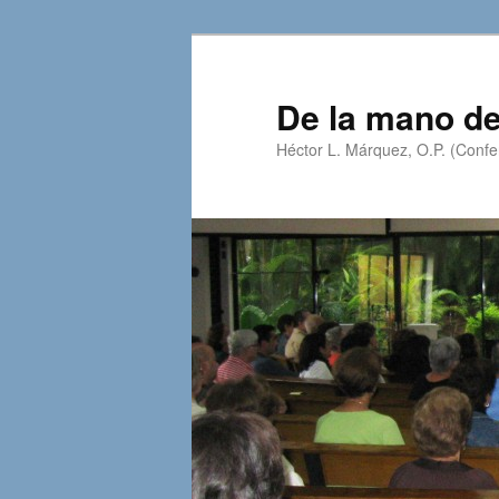
Skip
Skip
to
to
primary
secondary
De la mano de
content
content
Héctor L. Márquez, O.P. (Confer