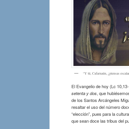
“Y tú, Cafarnaún, ¿piensas escalar 
El Evangelio de hoy (Lc 10,13-
setenta y dos
, que hubiésemos 
de los Santos Arcángeles Migue
resaltar el uso del número doc
“elección”, pues para la cultu
que sean doce las tribus del p