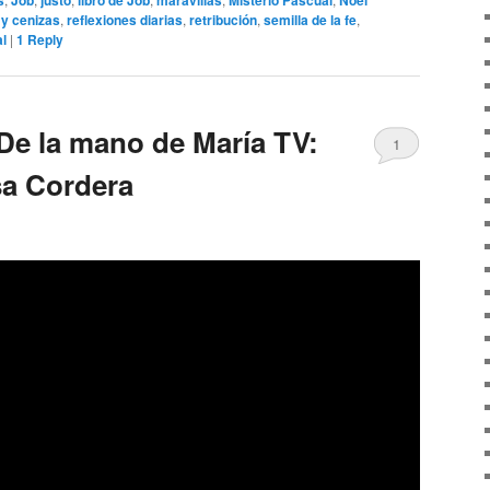
 y cenizas
,
reflexiones diarias
,
retribución
,
semilla de la fe
,
al
|
1
Reply
De la mano de María TV:
1
sa Cordera