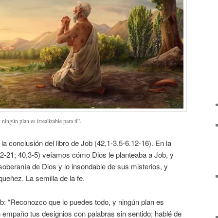
ingún plan es irrealizable para ti”.
 la conclusión del libro de Job (42,1-3.5-6.12-16). En la
12-21; 40,3-5) veíamos cómo Dios le planteaba a Job, y
soberanía de Dios y lo insondable de sus misterios, y
ueñez. La semilla de la fe.
: “Reconozco que lo puedes todo, y ningún plan es
e te empaño tus designios con palabras sin sentido; hablé de