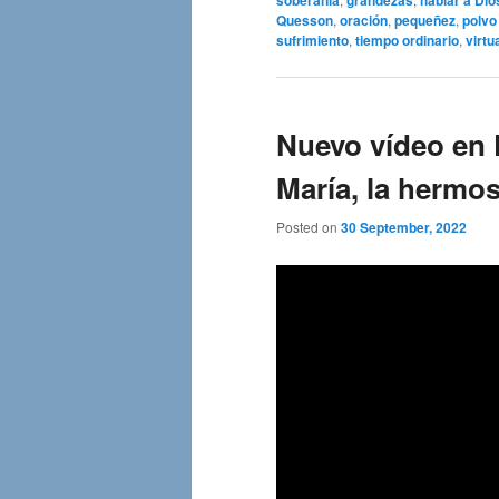
Quesson
,
oración
,
pequeñez
,
polvo
sufrimiento
,
tiempo ordinario
,
virtu
Nuevo vídeo en 
María, la hermo
Posted on
30 September, 2022