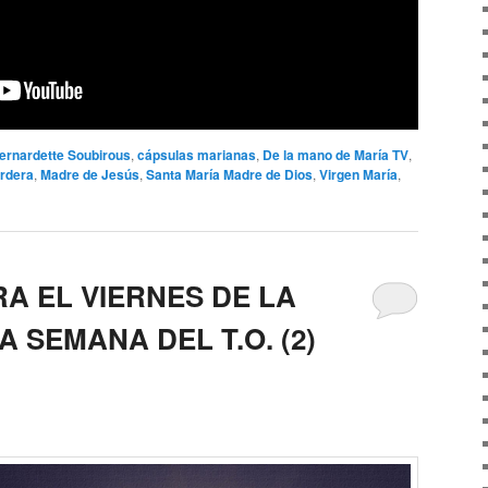
ernardette Soubirous
,
cápsulas marianas
,
De la mano de María TV
,
rdera
,
Madre de Jesús
,
Santa María Madre de Dios
,
Virgen María
,
A EL VIERNES DE LA
A SEMANA DEL T.O. (2)