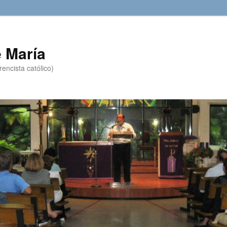
 María
encista católico)