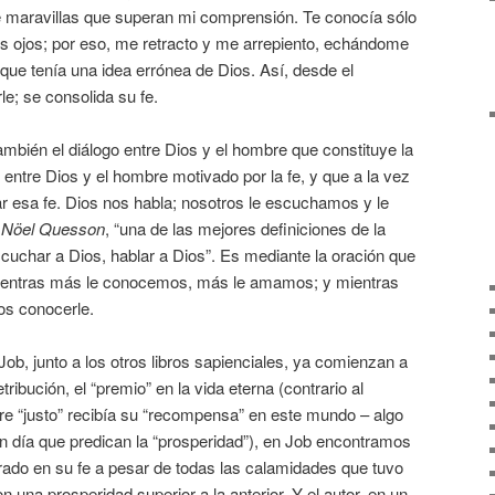
 maravillas que superan mi comprensión. Te conocía sólo
is ojos; por eso, me retracto y me arrepiento, echándome
que tenía una idea errónea de Dios. Así, desde el
le; se consolida su fe.
mbién el diálogo entre Dios y el hombre que constituye la
 entre Dios y el hombre motivado por la fe, y que a la vez
tar esa fe. Dios nos habla; nosotros le escuchamos y le
e
Nöel Quesson
, “una de las mejores definiciones de la
Escuchar a Dios, hablar a Dios”. Es mediante la oración que
ientras más le conocemos, más le amamos; y mientras
s conocerle.
Job, junto a los otros libros sapienciales, ya comienzan a
ribución, el “premio” en la vida eterna (contrario al
re “justo” recibía su “recompensa” en este mundo – algo
n día que predican la “prosperidad”), en Job encontramos
erado en su fe a pesar de todas las calamidades que tuvo
n una prosperidad superior a la anterior. Y el autor, en un