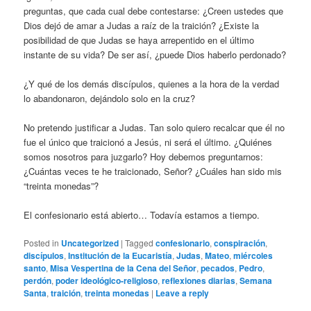
preguntas, que cada cual debe contestarse: ¿Creen ustedes que
Dios dejó de amar a Judas a raíz de la traición? ¿Existe la
posibilidad de que Judas se haya arrepentido en el último
instante de su vida? De ser así, ¿puede Dios haberlo perdonado?
¿Y qué de los demás discípulos, quienes a la hora de la verdad
lo abandonaron, dejándolo solo en la cruz?
No pretendo justificar a Judas. Tan solo quiero recalcar que él no
fue el único que traicionó a Jesús, ni será el último. ¿Quiénes
somos nosotros para juzgarlo? Hoy debemos preguntarnos:
¿Cuántas veces te he traicionado, Señor? ¿Cuáles han sido mis
“treinta monedas”?
El confesionario está abierto… Todavía estamos a tiempo.
Posted in
Uncategorized
|
Tagged
confesionario
,
conspiración
,
discípulos
,
Institución de la Eucaristía
,
Judas
,
Mateo
,
miércoles
santo
,
Misa Vespertina de la Cena del Señor
,
pecados
,
Pedro
,
perdón
,
poder ideológico-religioso
,
reflexiones diarias
,
Semana
Santa
,
traición
,
treinta monedas
|
Leave a reply