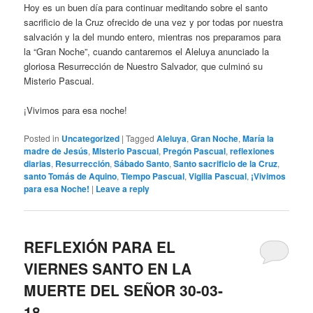
Hoy es un buen día para continuar meditando sobre el santo
sacrificio de la Cruz ofrecido de una vez y por todas por nuestra
salvación y la del mundo entero, mientras nos preparamos para
la “Gran Noche”, cuando cantaremos el Aleluya anunciado la
gloriosa Resurrección de Nuestro Salvador, que culminó su
Misterio Pascual.
¡Vivimos para esa noche!
Posted in
Uncategorized
|
Tagged
Aleluya
,
Gran Noche
,
María la
madre de Jesús
,
Misterio Pascual
,
Pregón Pascual
,
reflexiones
diarias
,
Resurrección
,
Sábado Santo
,
Santo sacrificio de la Cruz
,
santo Tomás de Aquino
,
Tiempo Pascual
,
Vigilia Pascual
,
¡Vivimos
para esa Noche!
|
Leave a reply
REFLEXIÓN PARA EL
VIERNES SANTO EN LA
MUERTE DEL SEÑOR 30-03-
18