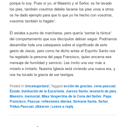
porque lo soy. Pues si yo, el Maestro y el Señor, os he lavado
los pies, también vosotros debéis lavaros los pies unos a otros;
os he dado ejemplo para que lo que yo he hecho con vosotros,
vosotros también lo hagáis”.
Él estaba a punto de marcharse, pero quería “sentar la tónica”
del comportamiento que sus discípulos debían seguir. Podríamos
desarrollar toda una catequesis sobre el significado de este
gesto de Jesús, pero como he dicho antes el Espíritu Santo nos
ha regalado la persona del papa Francisco, quien encarna ese
mensaje de humildad y servicio. Les invito una vez más a
mirarlo e imitarlo. Nuestra Iglesia está viviendo una nueva era, y
nos ha tocado la gracia de ser testigos.
Posted in
Uncategorized
|
Tagged
acción de gracias
,
cena pascual
,
Éxodo
,
Institución de la Eucaristía
,
Jueves Santo
,
lavatorio de pies
,
Maestro
,
memorial
,
Misa Vespertina de la Cena del Señor
,
Papa
Francisco
,
Pascua
,
reflexiones diarias
,
Semana Santa
,
Señor
,
Triduo Pascual
,
zikkaron
|
Leave a reply