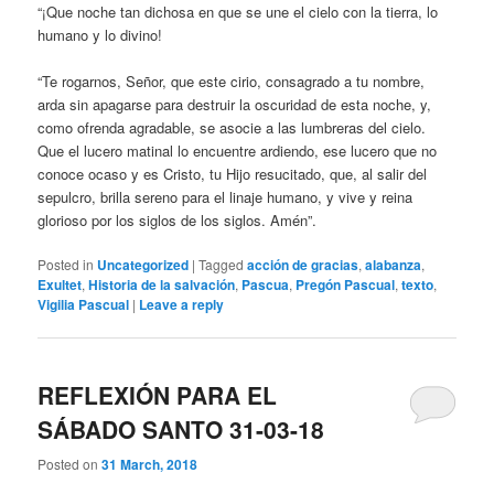
“¡Que noche tan dichosa en que se une el cielo con la tierra, lo
humano y lo divino!
“Te rogarnos, Señor, que este cirio, consagrado a tu nombre,
arda sin apagarse para destruir la oscuridad de esta noche, y,
como ofrenda agradable, se asocie a las lumbreras del cielo.
Que el lucero matinal lo encuentre ardiendo, ese lucero que no
conoce ocaso y es Cristo, tu Hijo resucitado, que, al salir del
sepulcro, brilla sereno para el linaje humano, y vive y reina
glorioso por los siglos de los siglos. Amén”.
Posted in
Uncategorized
|
Tagged
acción de gracias
,
alabanza
,
Exultet
,
Historia de la salvación
,
Pascua
,
Pregón Pascual
,
texto
,
Vigilia Pascual
|
Leave a reply
REFLEXIÓN PARA EL
SÁBADO SANTO 31-03-18
Posted on
31 March, 2018