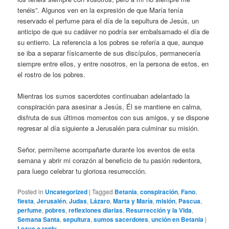
tenéis”. Algunos ven en la expresión de que María tenía
reservado el perfume para el día de la sepultura de Jesús, un
anticipo de que su cadáver no podría ser embalsamado el día de
su entierro. La referencia a los pobres se refería a que, aunque
se iba a separar físicamente de sus discípulos, permanecería
siempre entre ellos, y entre nosotros, en la persona de estos, en
el rostro de los pobres.
Mientras los sumos sacerdotes continuaban adelantado la
conspiración para asesinar a Jesús, Él se mantiene en calma,
disfruta de sus últimos momentos con sus amigos, y se dispone
regresar al día siguiente a Jerusalén para culminar su misión.
Señor, permíteme acompañarte durante los eventos de esta
semana y abrir mi corazón al beneficio de tu pasión redentora,
para luego celebrar tu gloriosa resurrección.
Posted in
Uncategorized
|
Tagged
Betania
,
conspiración
,
Fano
,
fiesta
,
Jerusalén
,
Judas
,
Lázaro
,
Marta y María
,
misión
,
Pascua
,
perfume
,
pobres
,
reflexiones diarias
,
Resurrección y la Vida
,
Semana Santa
,
sepultura
,
sumos sacerdotes
,
unción en Betania
|
Leave a reply