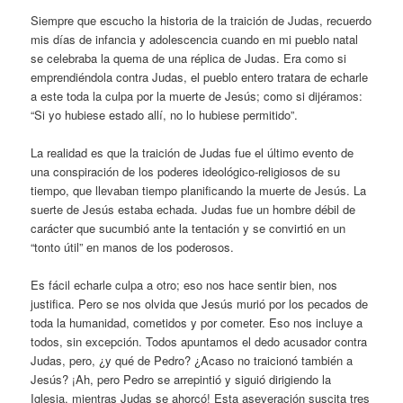
Siempre que escucho la historia de la traición de Judas, recuerdo
mis días de infancia y adolescencia cuando en mi pueblo natal
se celebraba la quema de una réplica de Judas. Era como si
emprendiéndola contra Judas, el pueblo entero tratara de echarle
a este toda la culpa por la muerte de Jesús; como si dijéramos:
“Si yo hubiese estado allí, no lo hubiese permitido”.
La realidad es que la traición de Judas fue el último evento de
una conspiración de los poderes ideológico-religiosos de su
tiempo, que llevaban tiempo planificando la muerte de Jesús. La
suerte de Jesús estaba echada. Judas fue un hombre débil de
carácter que sucumbió ante la tentación y se convirtió en un
“tonto útil” en manos de los poderosos.
Es fácil echarle culpa a otro; eso nos hace sentir bien, nos
justifica. Pero se nos olvida que Jesús murió por los pecados de
toda la humanidad, cometidos y por cometer. Eso nos incluye a
todos, sin excepción. Todos apuntamos el dedo acusador contra
Judas, pero, ¿y qué de Pedro? ¿Acaso no traicionó también a
Jesús? ¡Ah, pero Pedro se arrepintió y siguió dirigiendo la
Iglesia, mientras Judas se ahorcó! Esta aseveración suscita tres