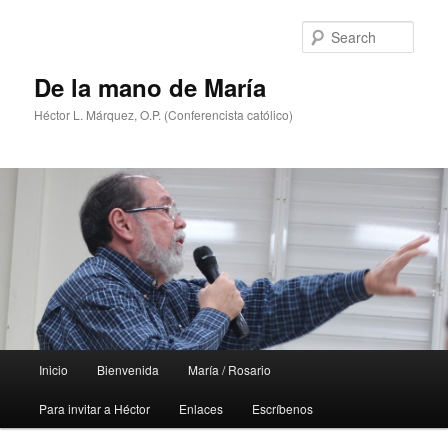
Skip
Skip
to
to
Sear
primary
secondary
content
content
De la mano de María
Héctor L. Márquez, O.P. (Conferencista católico)
Main
Inicio
Bienvenida
María / Rosario
menu
Para invitar a Héctor
Enlaces
Escríbenos