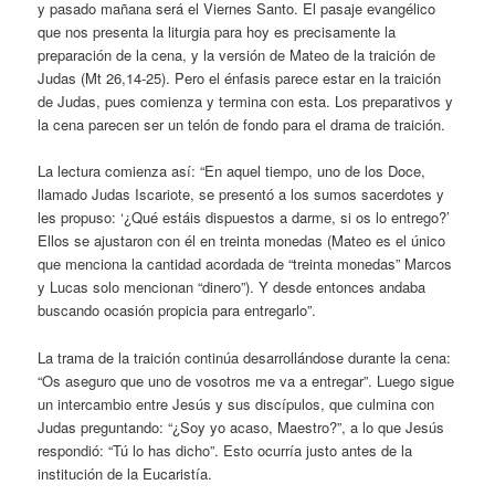
y pasado mañana será el Viernes Santo. El pasaje evangélico
que nos presenta la liturgia para hoy es precisamente la
preparación de la cena, y la versión de Mateo de la traición de
Judas (Mt 26,14-25). Pero el énfasis parece estar en la traición
de Judas, pues comienza y termina con esta. Los preparativos y
la cena parecen ser un telón de fondo para el drama de traición.
La lectura comienza así: “En aquel tiempo, uno de los Doce,
llamado Judas Iscariote, se presentó a los sumos sacerdotes y
les propuso: ‘¿Qué estáis dispuestos a darme, si os lo entrego?’
Ellos se ajustaron con él en treinta monedas (Mateo es el único
que menciona la cantidad acordada de “treinta monedas” Marcos
y Lucas solo mencionan “dinero”). Y desde entonces andaba
buscando ocasión propicia para entregarlo”.
La trama de la traición continúa desarrollándose durante la cena:
“Os aseguro que uno de vosotros me va a entregar”. Luego sigue
un intercambio entre Jesús y sus discípulos, que culmina con
Judas preguntando: “¿Soy yo acaso, Maestro?”, a lo que Jesús
respondió: “Tú lo has dicho”. Esto ocurría justo antes de la
institución de la Eucaristía.