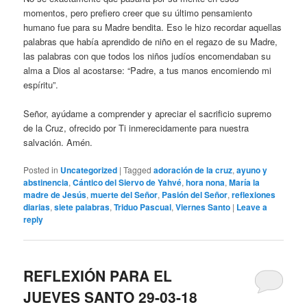
momentos, pero prefiero creer que su último pensamiento
humano fue para su Madre bendita. Eso le hizo recordar aquellas
palabras que había aprendido de niño en el regazo de su Madre,
las palabras con que todos los niños judíos encomendaban su
alma a Dios al acostarse: “Padre, a tus manos encomiendo mi
espíritu”.
Señor, ayúdame a comprender y apreciar el sacrificio supremo
de la Cruz, ofrecido por Ti inmerecidamente para nuestra
salvación. Amén.
Posted in
Uncategorized
|
Tagged
adoración de la cruz
,
ayuno y
abstinencia
,
Cántico del Siervo de Yahvé
,
hora nona
,
María la
madre de Jesús
,
muerte del Señor
,
Pasión del Señor
,
reflexiones
diarias
,
siete palabras
,
Triduo Pascual
,
Viernes Santo
|
Leave a
reply
REFLEXIÓN PARA EL
JUEVES SANTO 29-03-18