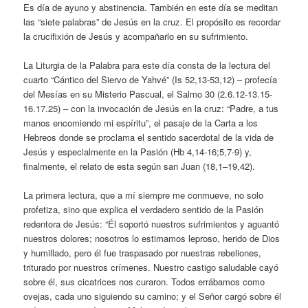
Es día de ayuno y abstinencia. También en este día se meditan
las “siete palabras” de Jesús en la cruz. El propósito es recordar
la crucifixión de Jesús y acompañarlo en su sufrimiento.
La Liturgia de la Palabra para este día consta de la lectura del
cuarto “Cántico del Siervo de Yahvé” (Is 52,13-53,12) – profecía
del Mesías en su Misterio Pascual, el Salmo 30 (2.6.12-13.15-
16.17.25) – con la invocación de Jesús en la cruz: “Padre, a tus
manos encomiendo mi espíritu”, el pasaje de la Carta a los
Hebreos donde se proclama el sentido sacerdotal de la vida de
Jesús y especialmente en la Pasión (Hb 4,14-16;5,7-9) y,
finalmente, el relato de esta según san Juan (18,1–19,42).
La primera lectura, que a mí siempre me conmueve, no solo
profetiza, sino que explica el verdadero sentido de la Pasión
redentora de Jesús: “Él soportó nuestros sufrimientos y aguantó
nuestros dolores; nosotros lo estimamos leproso, herido de Dios
y humillado, pero él fue traspasado por nuestras rebeliones,
triturado por nuestros crímenes. Nuestro castigo saludable cayó
sobre él, sus cicatrices nos curaron. Todos errábamos como
ovejas, cada uno siguiendo su camino; y el Señor cargó sobre él