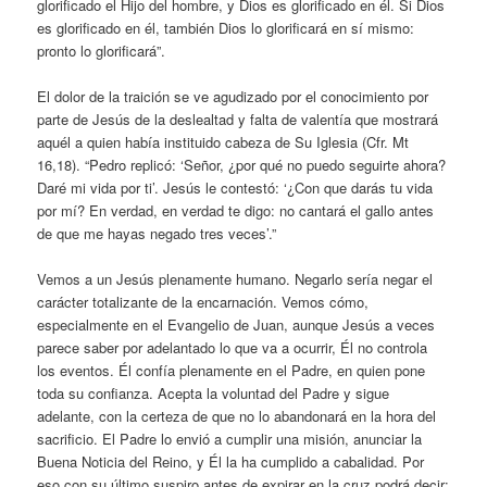
glorificado el Hijo del hombre, y Dios es glorificado en él. Si Dios
es glorificado en él, también Dios lo glorificará en sí mismo:
pronto lo glorificará”.
El dolor de la traición se ve agudizado por el conocimiento por
parte de Jesús de la deslealtad y falta de valentía que mostrará
aquél a quien había instituido cabeza de Su Iglesia (Cfr. Mt
16,18). “Pedro replicó: ‘Señor, ¿por qué no puedo seguirte ahora?
Daré mi vida por ti’. Jesús le contestó: ‘¿Con que darás tu vida
por mí? En verdad, en verdad te digo: no cantará el gallo antes
de que me hayas negado tres veces’.”
Vemos a un Jesús plenamente humano. Negarlo sería negar el
carácter totalizante de la encarnación. Vemos cómo,
especialmente en el Evangelio de Juan, aunque Jesús a veces
parece saber por adelantado lo que va a ocurrir, Él no controla
los eventos. Él confía plenamente en el Padre, en quien pone
toda su confianza. Acepta la voluntad del Padre y sigue
adelante, con la certeza de que no lo abandonará en la hora del
sacrificio. El Padre lo envió a cumplir una misión, anunciar la
Buena Noticia del Reino, y Él la ha cumplido a cabalidad. Por
eso con su último suspiro antes de expirar en la cruz podrá decir: