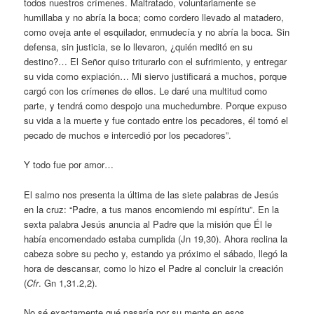
todos nuestros crímenes. Maltratado, voluntariamente se
humillaba y no abría la boca; como cordero llevado al matadero,
como oveja ante el esquilador, enmudecía y no abría la boca. Sin
defensa, sin justicia, se lo llevaron, ¿quién meditó en su
destino?… El Señor quiso triturarlo con el sufrimiento, y entregar
su vida como expiación… Mi siervo justificará a muchos, porque
cargó con los crímenes de ellos. Le daré una multitud como
parte, y tendrá como despojo una muchedumbre. Porque expuso
su vida a la muerte y fue contado entre los pecadores, él tomó el
pecado de muchos e intercedió por los pecadores”.
Y todo fue por amor…
El salmo nos presenta la última de las siete palabras de Jesús
en la cruz: “Padre, a tus manos encomiendo mi espíritu”. En la
sexta palabra Jesús anuncia al Padre que la misión que Él le
había encomendado estaba cumplida (Jn 19,30). Ahora reclina la
cabeza sobre su pecho y, estando ya próximo el sábado, llegó la
hora de descansar, como lo hizo el Padre al concluir la creación
(
Cfr
. Gn 1,31.2,2).
No sé exactamente qué pasaría por su mente en esos