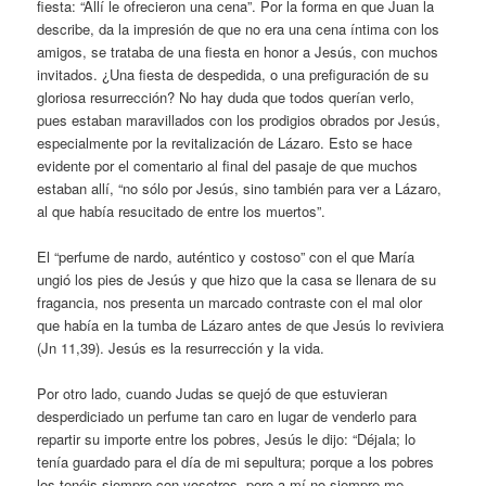
fiesta: “Allí le ofrecieron una cena”. Por la forma en que Juan la
describe, da la impresión de que no era una cena íntima con los
amigos, se trataba de una fiesta en honor a Jesús, con muchos
invitados. ¿Una fiesta de despedida, o una prefiguración de su
gloriosa resurrección? No hay duda que todos querían verlo,
pues estaban maravillados con los prodigios obrados por Jesús,
especialmente por la revitalización de Lázaro. Esto se hace
evidente por el comentario al final del pasaje de que muchos
estaban allí, “no sólo por Jesús, sino también para ver a Lázaro,
al que había resucitado de entre los muertos”.
El “perfume de nardo, auténtico y costoso” con el que María
ungió los pies de Jesús y que hizo que la casa se llenara de su
fragancia, nos presenta un marcado contraste con el mal olor
que había en la tumba de Lázaro antes de que Jesús lo reviviera
(Jn 11,39). Jesús es la resurrección y la vida.
Por otro lado, cuando Judas se quejó de que estuvieran
desperdiciado un perfume tan caro en lugar de venderlo para
repartir su importe entre los pobres, Jesús le dijo: “Déjala; lo
tenía guardado para el día de mi sepultura; porque a los pobres
los tenéis siempre con vosotros, pero a mí no siempre me