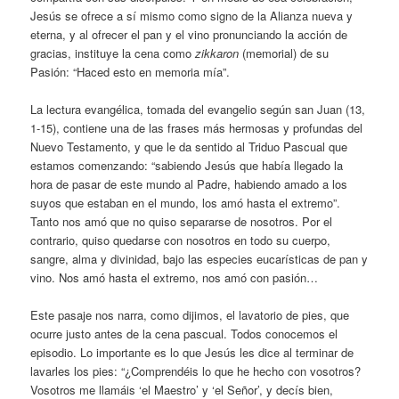
Jesús se ofrece a sí mismo como signo de la Alianza nueva y
eterna, y al ofrecer el pan y el vino pronunciando la acción de
gracias, instituye la cena como
zikkaron
(memorial) de su
Pasión: “Haced esto en memoria mía”.
La lectura evangélica, tomada del evangelio según san Juan (13,
1-15), contiene una de las frases más hermosas y profundas del
Nuevo Testamento, y que le da sentido al Triduo Pascual que
estamos comenzando: “sabiendo Jesús que había llegado la
hora de pasar de este mundo al Padre, habiendo amado a los
suyos que estaban en el mundo, los amó hasta el extremo”.
Tanto nos amó que no quiso separarse de nosotros. Por el
contrario, quiso quedarse con nosotros en todo su cuerpo,
sangre, alma y divinidad, bajo las especies eucarísticas de pan y
vino. Nos amó hasta el extremo, nos amó con pasión…
Este pasaje nos narra, como dijimos, el lavatorio de pies, que
ocurre justo antes de la cena pascual. Todos conocemos el
episodio. Lo importante es lo que Jesús les dice al terminar de
lavarles los pies: “¿Comprendéis lo que he hecho con vosotros?
Vosotros me llamáis ‘el Maestro’ y ‘el Señor’, y decís bien,