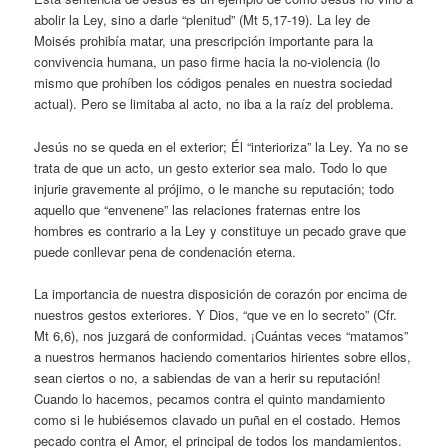
abolir la Ley, sino a darle “plenitud” (Mt 5,17-19). La ley de
Moisés prohibía matar, una prescripción importante para la
convivencia humana, un paso firme hacia la no-violencia (lo
mismo que prohíben los códigos penales en nuestra sociedad
actual). Pero se limitaba al acto, no iba a la raíz del problema.
Jesús no se queda en el exterior; Él “interioriza” la Ley. Ya no se
trata de que un acto, un gesto exterior sea malo. Todo lo que
injurie gravemente al prójimo, o le manche su reputación; todo
aquello que “envenene” las relaciones fraternas entre los
hombres es contrario a la Ley y constituye un pecado grave que
puede conllevar pena de condenación eterna.
La importancia de nuestra disposición de corazón por encima de
nuestros gestos exteriores. Y Dios, “que ve en lo secreto” (Cfr.
Mt 6,6), nos juzgará de conformidad. ¡Cuántas veces “matamos”
a nuestros hermanos haciendo comentarios hirientes sobre ellos,
sean ciertos o no, a sabiendas de van a herir su reputación!
Cuando lo hacemos, pecamos contra el quinto mandamiento
como si le hubiésemos clavado un puñal en el costado. Hemos
pecado contra el Amor, el principal de todos los mandamientos.