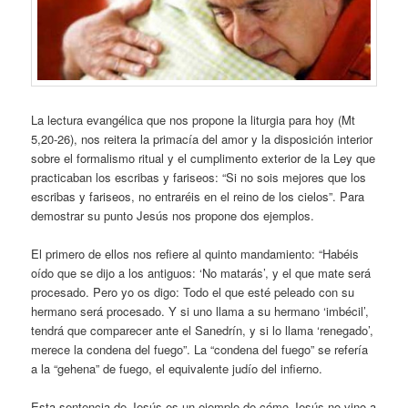
La lectura evangélica que nos propone la liturgia para hoy (Mt
5,20-26), nos reitera la primacía del amor y la disposición interior
sobre el formalismo ritual y el cumplimento exterior de la Ley que
practicaban los escribas y fariseos: “Si no sois mejores que los
escribas y fariseos, no entraréis en el reino de los cielos”. Para
demostrar su punto Jesús nos propone dos ejemplos.
El primero de ellos nos refiere al quinto mandamiento: “Habéis
oído que se dijo a los antiguos: ‘No matarás’, y el que mate será
procesado. Pero yo os digo: Todo el que esté peleado con su
hermano será procesado. Y si uno llama a su hermano ‘imbécil’,
tendrá que comparecer ante el Sanedrín, y si lo llama ‘renegado’,
merece la condena del fuego”. La “condena del fuego” se refería
a la “gehena” de fuego, el equivalente judío del infierno.
Esta sentencia de Jesús es un ejemplo de cómo Jesús no vino a