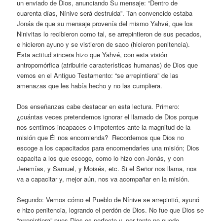
un enviado de Dios, anunciando Su mensaje: “Dentro de
cuarenta días, Nínive será destruida”. Tan convencido estaba
Jonás de que su mensaje provenía del mismo Yahvé, que los
Ninivitas lo recibieron como tal, se arrepintieron de sus pecados,
e hicieron ayuno y se vistieron de saco (hicieron penitencia).
Esta actitud sincera hizo que Yahvé, con esta visión
antropomórfica (atribuirle características humanas) de Dios que
vemos en el Antiguo Testamento: “se arrepintiera” de las
amenazas que les había hecho y no las cumpliera.
Dos enseñanzas cabe destacar en esta lectura. Primero:
¿cuántas veces pretendemos ignorar el llamado de Dios porque
nos sentimos incapaces o impotentes ante la magnitud de la
misión que Él nos encomienda? Recordemos que Dios no
escoge a los capacitados para encomendarles una misión; Dios
capacita a los que escoge, como lo hizo con Jonás, y con
Jeremías, y Samuel, y Moisés, etc. Si el Señor nos llama, nos
va a capacitar y, mejor aún, nos va acompañar en la misión.
Segundo: Vemos cómo el Pueblo de Nínive se arrepintió, ayunó
e hizo penitencia, logrando el perdón de Dios. No fue que Dios se
“arrepintiera” pues Dios es perfecto y, por tanto no puede