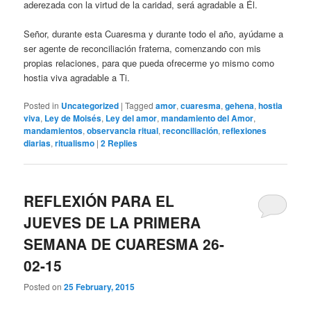
aderezada con la virtud de la caridad, será agradable a Él.
Señor, durante esta Cuaresma y durante todo el año, ayúdame a
ser agente de reconciliación fraterna, comenzando con mis
propias relaciones, para que pueda ofrecerme yo mismo como
hostia viva agradable a Ti.
Posted in
Uncategorized
|
Tagged
amor
,
cuaresma
,
gehena
,
hostia
viva
,
Ley de Moisés
,
Ley del amor
,
mandamiento del Amor
,
mandamientos
,
observancia ritual
,
reconciliación
,
reflexiones
diarias
,
ritualismo
|
2
Replies
REFLEXIÓN PARA EL
JUEVES DE LA PRIMERA
SEMANA DE CUARESMA 26-
02-15
Posted on
25 February, 2015