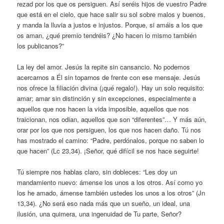
rezad por los que os persiguen. Así seréis hijos de vuestro Padre
que está en el cielo, que hace salir su sol sobre malos y buenos,
y manda la lluvia a justos e injustos. Porque, si amáis a los que
os aman, ¿qué premio tendréis? ¿No hacen lo mismo también
los publicanos?”
La ley del amor. Jesús la repite sin cansancio. No podemos
acercarnos a Él sin toparnos de frente con ese mensaje. Jesús
nos ofrece la filiación divina (¡qué regalo!). Hay un solo requisito:
amar; amar sin distinción y sin excepciones, especialmente a
aquellos que nos hacen la vida imposible, aquellos que nos
traicionan, nos odian, aquellos que son “diferentes”… Y más aún,
orar por los que nos persiguen, los que nos hacen daño. Tú nos
has mostrado el camino: “Padre, perdónalos, porque no saben lo
que hacen” (Lc 23,34). ¡Señor, qué difícil se nos hace seguirte!
Tú siempre nos hablas claro, sin dobleces: “Les doy un
mandamiento nuevo: ámense los unos a los otros. Así como yo
los he amado, ámense también ustedes los unos a los otros” (Jn
13,34). ¿No será eso nada más que un sueño, un ideal, una
ilusión, una quimera, una ingenuidad de Tu parte, Señor?