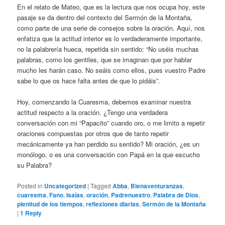
En el relato de Mateo, que es la lectura que nos ocupa hoy, este
pasaje se da dentro del contexto del Sermón de la Montaña,
como parte de una serie de consejos sobre la oración. Aquí, nos
enfatiza que la actitud interior es lo verdaderamente importante,
no la palabrería hueca, repetida sin sentido: “No uséis muchas
palabras, como los gentiles, que se imaginan que por hablar
mucho les harán caso. No seáis como ellos, pues vuestro Padre
sabe lo que os hace falta antes de que lo pidáis”.
Hoy, comenzando la Cuaresma, debemos examinar nuestra
actitud respecto a la oración. ¿Tengo una verdadera
conversación con mi “Papacito” cuando oro, o me limito a repetir
oraciones compuestas por otros que de tanto repetir
mecánicamente ya han perdido su sentido? Mi oración, ¿es un
monólogo, o es una conversación con Papá en la que escucho
su Palabra?
Posted in
Uncategorized
|
Tagged
Abba
,
Bienaventuranzas
,
cuaresma
,
Fano
,
Isaías
,
oración
,
Padrenuestro
,
Palabra de Dios
,
plenitud de los tiempos
,
reflexiones diarias
,
Sermón de la Montaña
|
1
Reply