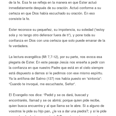
de la fe. Esa fe se refleja en la manera en que Ester actuó
inmediatamente después de su oración. Actuó conforme a su
certeza en que Dios había escuchado su oración. En eso
consiste la fe.
Ester reconoce su pequeñez, su impotencia, su soledad (“estoy
sola y no tengo otro defensor fuera de ti”), y pone toda su
confianza en Dios con una certeza que solo puede emanar de la
fe verdadera.
La lectura evangélica (Mt 7,7-12), por su parte, nos evoca esa
plegaria de Ester. En este pasaje Jesús nos enseña a pedir con
la confianza en que nuestro Padre que está en el cielo siempre
está dispuesto a darnos si le pedimos con ese mismo espíritu.
Ya la antífona del Salmo (137) nos había puesto en “sintonía”:
“Cuando te invoqué, me escuchaste, Señor”.
El Evangelio nos dice: “Pedid y se os dará, buscad y
encontraréis, llamad y se os abrirá; porque quien pide recibe,
quien busca encuentra y al que llama se le abre. Si a alguno de
vosotros le pide su hijo pan, ¿le va a dar una piedra?; y si le pide