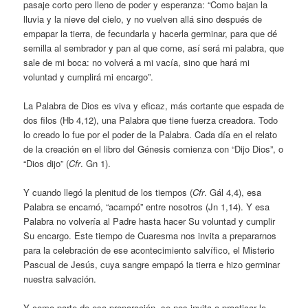
pasaje corto pero lleno de poder y esperanza: “Como bajan la
lluvia y la nieve del cielo, y no vuelven allá sino después de
empapar la tierra, de fecundarla y hacerla germinar, para que dé
semilla al sembrador y pan al que come, así será mi palabra, que
sale de mi boca: no volverá a mi vacía, sino que hará mi
voluntad y cumplirá mi encargo”.
La Palabra de Dios es viva y eficaz, más cortante que espada de
dos filos (Hb 4,12), una Palabra que tiene fuerza creadora. Todo
lo creado lo fue por el poder de la Palabra. Cada día en el relato
de la creación en el libro del Génesis comienza con “Dijo Dios”, o
“Dios dijo” (
Cfr
. Gn 1).
Y cuando llegó la plenitud de los tiempos (
Cfr
. Gál 4,4), esa
Palabra se encarnó, “acampó” entre nosotros (Jn 1,14). Y esa
Palabra no volvería al Padre hasta hacer Su voluntad y cumplir
Su encargo. Este tiempo de Cuaresma nos invita a prepararnos
para la celebración de ese acontecimiento salvífico, el Misterio
Pascual de Jesús, cuya sangre empapó la tierra e hizo germinar
nuestra salvación.
Y como parte de esa preparación, se nos invita a practicar la