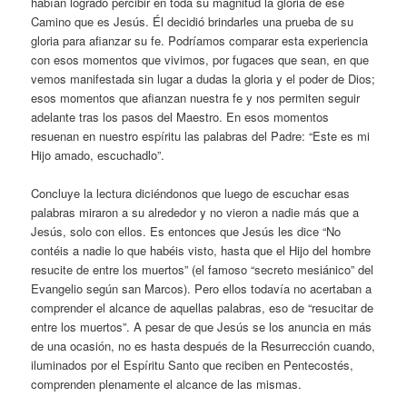
habían logrado percibir en toda su magnitud la gloria de ese
Camino que es Jesús. Él decidió brindarles una prueba de su
gloria para afianzar su fe. Podríamos comparar esta experiencia
con esos momentos que vivimos, por fugaces que sean, en que
vemos manifestada sin lugar a dudas la gloria y el poder de Dios;
esos momentos que afianzan nuestra fe y nos permiten seguir
adelante tras los pasos del Maestro. En esos momentos
resuenan en nuestro espíritu las palabras del Padre: “Este es mi
Hijo amado, escuchadlo”.
Concluye la lectura diciéndonos que luego de escuchar esas
palabras miraron a su alrededor y no vieron a nadie más que a
Jesús, solo con ellos. Es entonces que Jesús les dice “No
contéis a nadie lo que habéis visto, hasta que el Hijo del hombre
resucite de entre los muertos” (el famoso “secreto mesiánico” del
Evangelio según san Marcos). Pero ellos todavía no acertaban a
comprender el alcance de aquellas palabras, eso de “resucitar de
entre los muertos”. A pesar de que Jesús se los anuncia en más
de una ocasión, no es hasta después de la Resurrección cuando,
iluminados por el Espíritu Santo que reciben en Pentecostés,
comprenden plenamente el alcance de las mismas.