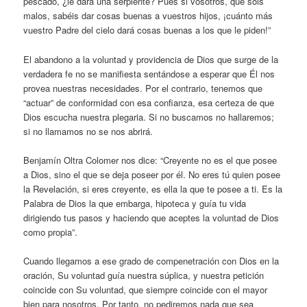
pescado, ¿le dará una serpiente? Pues si vosotros, que sois
malos, sabéis dar cosas buenas a vuestros hijos, ¡cuánto más
vuestro Padre del cielo dará cosas buenas a los que le piden!”
El abandono a la voluntad y providencia de Dios que surge de la
verdadera fe no se manifiesta sentándose a esperar que Él nos
provea nuestras necesidades. Por el contrario, tenemos que
“actuar” de conformidad con esa confianza, esa certeza de que
Dios escucha nuestra plegaria. Si no buscamos no hallaremos;
si no llamamos no se nos abrirá.
Benjamín Oltra Colomer nos dice: “Creyente no es el que posee
a Dios, sino el que se deja poseer por él. No eres tú quien posee
la Revelación, si eres creyente, es ella la que te posee a ti. Es la
Palabra de Dios la que embarga, hipoteca y guía tu vida
dirigiendo tus pasos y haciendo que aceptes la voluntad de Dios
como propia”.
Cuando llegamos a ese grado de compenetración con Dios en la
oración, Su voluntad guía nuestra súplica, y nuestra petición
coincide con Su voluntad, que siempre coincide con el mayor
bien para nosotros. Por tanto, no pediremos nada que sea