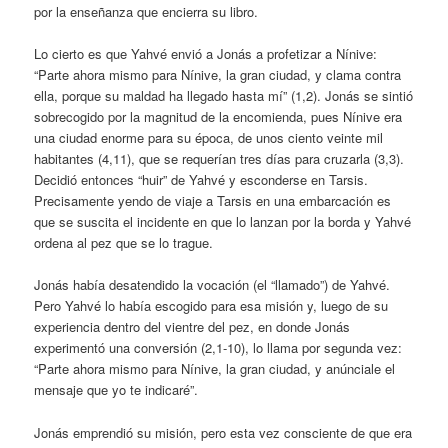
por la enseñanza que encierra su libro.
Lo cierto es que Yahvé envió a Jonás a profetizar a Nínive:
“Parte ahora mismo para Nínive, la gran ciudad, y clama contra
ella, porque su maldad ha llegado hasta mí” (1,2). Jonás se sintió
sobrecogido por la magnitud de la encomienda, pues Nínive era
una ciudad enorme para su época, de unos ciento veinte mil
habitantes (4,11), que se requerían tres días para cruzarla (3,3).
Decidió entonces “huir” de Yahvé y esconderse en Tarsis.
Precisamente yendo de viaje a Tarsis en una embarcación es
que se suscita el incidente en que lo lanzan por la borda y Yahvé
ordena al pez que se lo trague.
Jonás había desatendido la vocación (el “llamado”) de Yahvé.
Pero Yahvé lo había escogido para esa misión y, luego de su
experiencia dentro del vientre del pez, en donde Jonás
experimentó una conversión (2,1-10), lo llama por segunda vez:
“Parte ahora mismo para Nínive, la gran ciudad, y anúnciale el
mensaje que yo te indicaré”.
Jonás emprendió su misión, pero esta vez consciente de que era