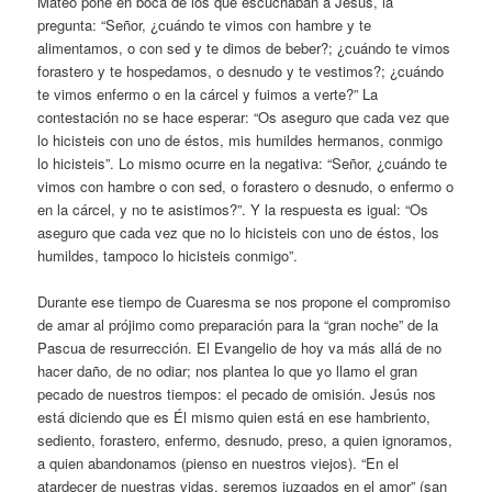
Mateo pone en boca de los que escuchaban a Jesús, la
pregunta: “Señor, ¿cuándo te vimos con hambre y te
alimentamos, o con sed y te dimos de beber?; ¿cuándo te vimos
forastero y te hospedamos, o desnudo y te vestimos?; ¿cuándo
te vimos enfermo o en la cárcel y fuimos a verte?” La
contestación no se hace esperar: “Os aseguro que cada vez que
lo hicisteis con uno de éstos, mis humildes hermanos, conmigo
lo hicisteis”. Lo mismo ocurre en la negativa: “Señor, ¿cuándo te
vimos con hambre o con sed, o forastero o desnudo, o enfermo o
en la cárcel, y no te asistimos?”. Y la respuesta es igual: “Os
aseguro que cada vez que no lo hicisteis con uno de éstos, los
humildes, tampoco lo hicisteis conmigo”.
Durante ese tiempo de Cuaresma se nos propone el compromiso
de amar al prójimo como preparación para la “gran noche” de la
Pascua de resurrección. El Evangelio de hoy va más allá de no
hacer daño, de no odiar; nos plantea lo que yo llamo el gran
pecado de nuestros tiempos: el pecado de omisión. Jesús nos
está diciendo que es Él mismo quien está en ese hambriento,
sediento, forastero, enfermo, desnudo, preso, a quien ignoramos,
a quien abandonamos (pienso en nuestros viejos). “En el
atardecer de nuestras vidas, seremos juzgados en el amor” (san